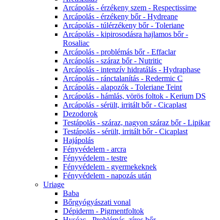
Arcápolás - érzékeny szem - Respectissime
Arcápolás - érzékeny bőr - Hydreane
Arcápolás - túlérzékeny bőr - Toleriane
Arcápolás - kipirosodásra hajlamos bőr -
Rosaliac
Arcápolás - problémás bőr - Effaclar
Arcápolás - száraz bőr - Nutritic
Arcápolás - intenzív hidratálás - Hydraphase
Arcápolás - ránctalanítás - Redermic C
Arcápolás - alapozók - Toleriane Teint
Arcápolás - hámlás, vörös foltok - Kerium DS
Arcápolás - sérült, irritált bőr - Cicaplast
Dezodorok
Testápolás - száraz, nagyon száraz bőr - Lipikar
Testápolás - sérült, irritált bőr - Cicaplast
Hajápolás
Fényvédelem - arcra
Fényvédelem - testre
Fényvédelem - gyermekeknek
Fényvédelem - napozás után
Uriage
Baba
Bőrgyógyászati vonal
Dépiderm - Pigmentfoltok
Hyséac - Problémás, zíros bőr