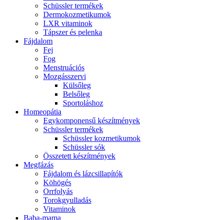
Schüssler termékek
Dermokozmetikumok
LXR vitaminok
Tápszer és pelenka
Fájdalom
Fej
Fog
Menstruációs
Mozgásszervi
Külsőleg
Belsőleg
Sportoláshoz
Homeopátia
Egykomponensű készítmények
Schüssler termékek
Schüssler kozmetikumok
Schüssler sók
Összetett készítmények
Megfázás
Fájdalom és lázcsillapítók
Köhögés
Orrfolyás
Torokgyulladás
Vitaminok
Baba-mama