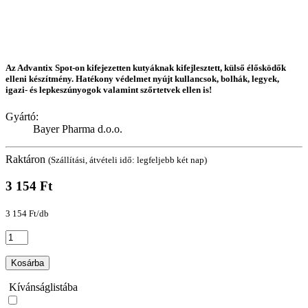
Az Advantix Spot-on kifejezetten kutyáknak kifejlesztett, külső élősködők
elleni készítmény. Hatékony védelmet nyújt kullancsok, bolhák, legyek,
igazi- és lepkeszúnyogok valamint szőrtetvek ellen is!
Gyártó:
Bayer Pharma d.o.o.
Raktáron
(Szállítási, átvételi idő: legfeljebb két nap)
3 154 Ft
3 154 Ft/db
Kosárba
Kívánságlistába