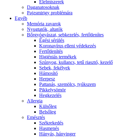
É́lelmiszerek
Daganatosoknak
Pajzsmirigy problémára
Egyéb
Memória zavarok
Nyugtatók, altatók
Bőrgyógyászat, sebkezelés, fertőtlenítes
É́gési sérülés
Koronavírus elleni védekezés
Fertőtlenítés
Higiéniás termékek
Szúnyog, kullancs, tetű riasztó, kezelő
Sebek, fekélyek
Hámosító
Herpesz
Pattanás, szemölcs, tyúkszem
Pikkelysömör
Hegkezelés
Allergia
Külsőleg
Belsőleg
Emésztés
Székrekedés
Hasmenés
Hányás, hányinger