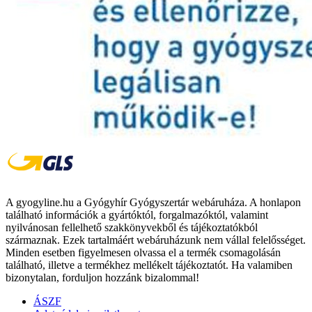
A gyogyline.hu a Gyógyhír Gyógyszertár webáruháza. A honlapon
található információk a gyártóktól, forgalmazóktól, valamint
nyilvánosan fellelhető szakkönyvekből és tájékoztatókból
származnak. Ezek tartalmáért webáruházunk nem vállal felelősséget.
Minden esetben figyelmesen olvassa el a termék csomagolásán
található, illetve a termékhez mellékelt tájékoztatót. Ha valamiben
bizonytalan, forduljon hozzánk bizalommal!
ÁSZF