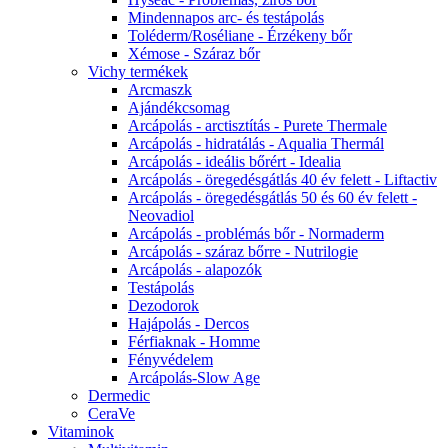
Mindennapos arc- és testápolás
Toléderm/Roséliane - Érzékeny bőr
Xémose - Száraz bőr
Vichy termékek
Arcmaszk
Ajándékcsomag
Arcápolás - arctisztítás - Purete Thermale
Arcápolás - hidratálás - Aqualia Thermál
Arcápolás - ideális bőrért - Idealia
Arcápolás - öregedésgátlás 40 év felett - Liftactiv
Arcápolás - öregedésgátlás 50 és 60 év felett -
Neovadiol
Arcápolás - problémás bőr - Normaderm
Arcápolás - száraz bőrre - Nutrilogie
Arcápolás - alapozók
Testápolás
Dezodorok
Hajápolás - Dercos
Férfiaknak - Homme
Fényvédelem
Arcápolás-Slow Age
Dermedic
CeraVe
Vitaminok