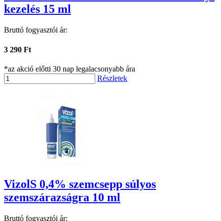
kezelés 15 ml
Bruttó fogyasztói ár:
3 290 Ft
*az akció előtti 30 nap legalacsonyabb ára
Részletek
VizolS 0,4% szemcsepp súlyos
szemszárazságra 10 ml
Bruttó fogyasztói ár: