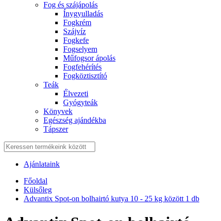
Fog és szájápolás
Í́nygyulladás
Fogkrém
Szájvíz
Fogkefe
Fogselyem
Műfogsor ápolás
Fogfehérítés
Fogköztisztító
Teák
É́lvezeti
Gyógyteák
Könyvek
Egészség ajándékba
Tápszer
Ajánlataink
Főoldal
Külsőleg
Advantix Spot-on bolhairtó kutya 10 - 25 kg között 1 db