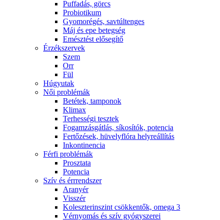
Puffadás, görcs
Probiotikum
Gyomorégés, savtúltenges
Máj és epe betegség
Emésztést elősegítő
Érzékszervek
Szem
Orr
Fül
Húgyutak
Női problémák
Betétek, tamponok
Klimax
Terhességi tesztek
Fogamzásgátlás, síkosítók, potencia
Fertőzések, hüvelyflóra helyreállítás
Inkontinencia
Férfi problémák
Prosztata
Potencia
Szív és érrrendszer
Aranyér
Visszér
Koleszterinszint csökkentők, omega 3
Vérnyomás és szív gyógyszerei