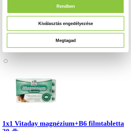
Ingyenes szállítás 18 000 Ft felett
Rendben
Minőségellenőrzött termékek
Kiválasztás engedélyezése
Valós gyógyszertári háttér
Folyamatos akciók
Megtagad
Ezek is érdekelhetik Önt
1x1 Vitaday magnézium+B6 filmtabletta