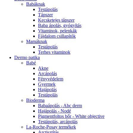
Babáknak
Testápolás
Tápszer
Kecsketejes tápszer
Baba ápolás, gyógyítás
Vitaminok, pelenkák
Fájdalom csillapítók
Mamáknak
Testápolás
Terhes vitaminok
Dermo patika
Babé
Akne
Arcápolás
Fényvédelem
Gyermek
Hajápolás
Testápolás
Bioderma
Babaápolás - Abc derm
Hajápolás - Nodé
Pigmentfoltos bőr - White objective
Testápolás, arcápolás
La-Roche-Posay termékek
Arctisztítás