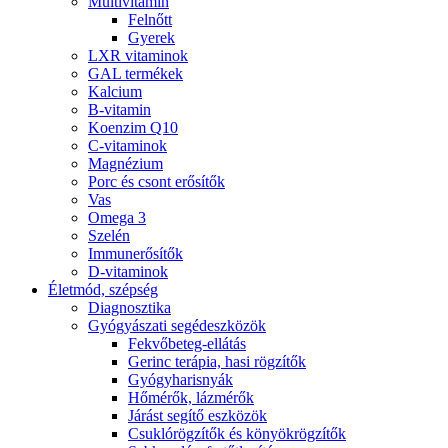
Multivitamin
Felnőtt
Gyerek
LXR vitaminok
GAL termékek
Kalcium
B-vitamin
Koenzim Q10
C-vitaminok
Magnézium
Porc és csont erősítők
Vas
Omega 3
Szelén
Immunerősítők
D-vitaminok
Életmód, szépség
Diagnosztika
Gyógyászati segédeszközök
Fekvőbeteg-ellátás
Gerinc terápia, hasi rögzítők
Gyógyharisnyák
Hőmérők, lázmérők
Járást segítő eszközök
Csuklórögzítők és könyökrögzítők