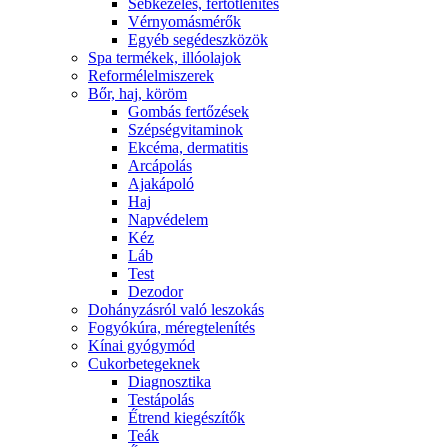
Sebkezelés, fertőtlenítés
Vérnyomásmérők
Egyéb segédeszközök
Spa termékek, illóolajok
Reformélelmiszerek
Bőr, haj, köröm
Gombás fertőzések
Szépségvitaminok
Ekcéma, dermatitis
Arcápolás
Ajakápoló
Haj
Napvédelem
Kéz
Láb
Test
Dezodor
Dohányzásról való leszokás
Fogyókúra, méregtelenítés
Kínai gyógymód
Cukorbetegeknek
Diagnosztika
Testápolás
É́trend kiegészítők
Teák