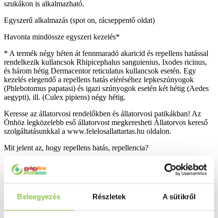
szukákon is alkalmazható.
Egyszerű alkalmazás (spot on, rácseppentő oldat)
Havonta mindössze egyszeri kezelés*
* A termék négy héten át fennmaradó akaricid és repellens hatással
rendelkezik kullancsok Rhipicephalus sanguienius, Ixodes ricinus,
és három hétig Dermacentor reticulatus kullancsok esetén. Egy
kezelés elegendő a repellens hatás eléréséhez lepkeszúnyogok
(Phlebotomus papatasi) és igazi szúnyogok esetén két hétig (Aedes
aegypti), ill. (Culex pipiens) négy hétig.
Keresse az állatorvosi rendelőkben és állatorvosi patikákban! Az
Önhöz legközelebb eső állatorvost megkeresheti Állatorvos kereső
szolgáltatásunkkal a www.felelosallattartas.hu oldalon.
Mit jelent az, hogy repellens hatás, repellencia?
Hogyan használjuk az Advantix Spot on-t kutyánkon?
Ennek a filmnek a segítségével négy lépésben szeretnénk bemutatni,
az Advantix Spo- on helyes használatát.
Beleegyezés
Részletek
A sütikről
Válasszuk ki a kutya méretének megfelelő Advantix-et. (0-4 kg, 4-
10 kg, 10-25 kg, 25-40 kg, 40 kg felett a megfelelő méretű tubusok