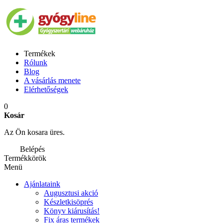
Termékek
Rólunk
Blog
A vásárlás menete
Elérhetőségek
0
Kosár
Az Ön kosara üres.
Belépés
Termékkörök
Menü
Ajánlataink
Augusztusi akció
Készletkisöprés
Könyv kiárusítás!
Fix áras termékek