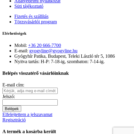
Adatvédelmi nyilatkozat
Süti tájékoztató
Fizetés és szállítás
Törzsvásárlói program
Elérhetőségek
Mobil:
+36 20 666-7700
E-mail:
gyogyline@gyogyline.hu
Gyógyhír Patika, Budapest, Teleki László tér 5, 1086
Nyitva tartás: H-P: 7-18-ig, szombaton: 7-14-ig.
Belépés visszatérő vásárlóinknak
E-mail cím:
Jelszó:
Belépek
Elfelejtettem a jelszavamat
Regisztráció
A termék a kosárba került