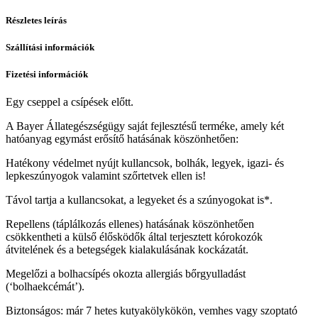
Részletes leírás
Szállítási információk
Fizetési információk
Egy cseppel a csípések előtt.
A Bayer Állategészségügy saját fejlesztésű terméke, amely két
hatóanyag egymást erősítő hatásának köszönhetően:
Hatékony védelmet nyújt kullancsok, bolhák, legyek, igazi- és
lepkeszúnyogok valamint szőrtetvek ellen is!
Távol tartja a kullancsokat, a legyeket és a szúnyogokat is*.
Repellens (táplálkozás ellenes) hatásának köszönhetően
csökkentheti a külső élősködők által terjesztett kórokozók
átvitelének és a betegségek kialakulásának kockázatát.
Megelőzi a bolhacsípés okozta allergiás bőrgyulladást
(‘bolhaekcémát’).
Biztonságos: már 7 hetes kutyakölykökön, vemhes vagy szoptató