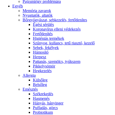
Pajzsmirigy problémára
Egyéb
Memória zavarok
Nyugtatók, altatók
Bőrgyógyászat, sebkezelés, fertőtlenítes
É́gési sérülés
Koronavírus elleni védekezés
Fertőtlenítés
Higiéniás termékek
Szúnyog, kullancs, tetű riasztó, kezelő
Sebek, fekélyek
Hámosító
Herpesz
Pattanás, szemölcs, tyúkszem
Pikkelysömör
Hegkezelés
Allergia
Külsőleg
Belsőleg
Emésztés
Székrekedés
Hasmenés
Hányás, hányinger
Puffadás, görcs
Probiotikum