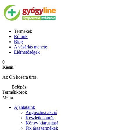
Termékek
Rólunk
Blog
A vásárlás menete
Elérhetőségek
0
Kosár
Az Ön kosara üres.
Belépés
Termékkörök
Menü
Ajánlataink
Augusztusi akció
Készletkisöprés
Könyv kiárusítás!
Fix áras termékek