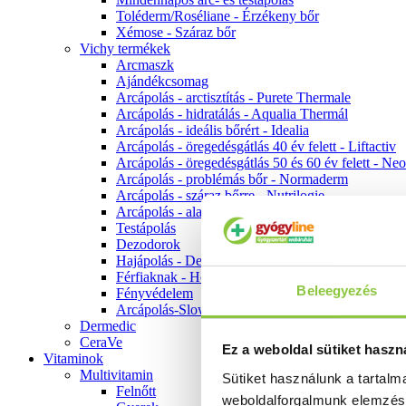
Toléderm/Roséliane - Érzékeny bőr
Xémose - Száraz bőr
Vichy termékek
Arcmaszk
Ajándékcsomag
Arcápolás - arctisztítás - Purete Thermale
Arcápolás - hidratálás - Aqualia Thermál
Arcápolás - ideális bőrért - Idealia
Arcápolás - öregedésgátlás 40 év felett - Liftactiv
Arcápolás - öregedésgátlás 50 és 60 év felett - Ne
Arcápolás - problémás bőr - Normaderm
Arcápolás - száraz bőrre - Nutrilogie
Arcápolás - alapozók
Testápolás
Dezodorok
Hajápolás - Dercos
Férfiaknak - Homme
Beleegyezés
Fényvédelem
Arcápolás-Slow Age
Dermedic
CeraVe
Ez a weboldal sütiket haszn
Vitaminok
Multivitamin
Sütiket használunk a tartal
Felnőtt
weboldalforgalmunk elemzé