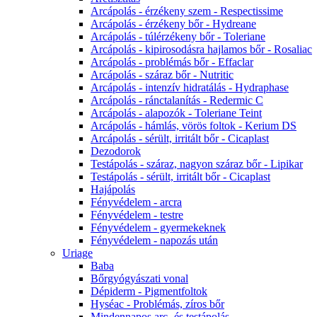
Arcápolás - érzékeny szem - Respectissime
Arcápolás - érzékeny bőr - Hydreane
Arcápolás - túlérzékeny bőr - Toleriane
Arcápolás - kipirosodásra hajlamos bőr - Rosaliac
Arcápolás - problémás bőr - Effaclar
Arcápolás - száraz bőr - Nutritic
Arcápolás - intenzív hidratálás - Hydraphase
Arcápolás - ránctalanítás - Redermic C
Arcápolás - alapozók - Toleriane Teint
Arcápolás - hámlás, vörös foltok - Kerium DS
Arcápolás - sérült, irritált bőr - Cicaplast
Dezodorok
Testápolás - száraz, nagyon száraz bőr - Lipikar
Testápolás - sérült, irritált bőr - Cicaplast
Hajápolás
Fényvédelem - arcra
Fényvédelem - testre
Fényvédelem - gyermekeknek
Fényvédelem - napozás után
Uriage
Baba
Bőrgyógyászati vonal
Dépiderm - Pigmentfoltok
Hyséac - Problémás, zíros bőr
Mindennapos arc- és testápolás