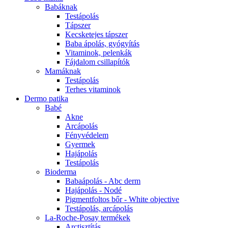
Babáknak
Testápolás
Tápszer
Kecsketejes tápszer
Baba ápolás, gyógyítás
Vitaminok, pelenkák
Fájdalom csillapítók
Mamáknak
Testápolás
Terhes vitaminok
Dermo patika
Babé
Akne
Arcápolás
Fényvédelem
Gyermek
Hajápolás
Testápolás
Bioderma
Babaápolás - Abc derm
Hajápolás - Nodé
Pigmentfoltos bőr - White objective
Testápolás, arcápolás
La-Roche-Posay termékek
Arctisztítás