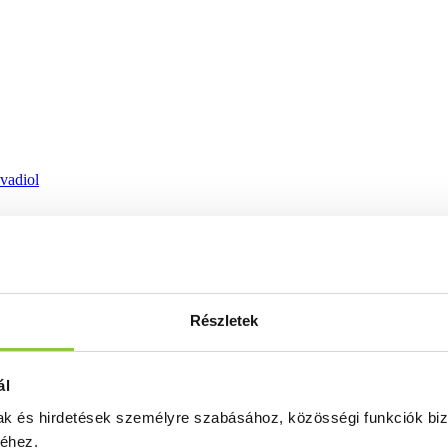
ovadiol
Részletek
ál
mak és hirdetések személyre szabásához, közösségi funkciók biz
séhez.