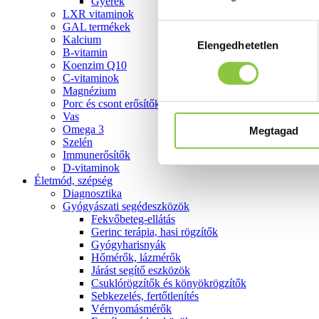
Gyerek
LXR vitaminok
GAL termékek
Hozzájárulás
Kalcium
Elengedhetetlen
kiválasztása
B-vitamin
Koenzim Q10
C-vitaminok
Magnézium
Porc és csont erősítők
Vas
Omega 3
Megtagad
Szelén
Immunerősítők
D-vitaminok
Életmód, szépség
Diagnosztika
Gyógyászati segédeszközök
Fekvőbeteg-ellátás
Gerinc terápia, hasi rögzítők
Gyógyharisnyák
Hőmérők, lázmérők
Járást segítő eszközök
Csuklórögzítők és könyökrögzítők
Sebkezelés, fertőtlenítés
Vérnyomásmérők