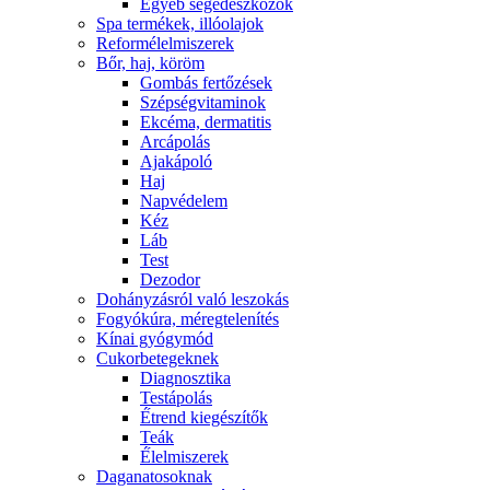
Egyéb segédeszközök
Spa termékek, illóolajok
Reformélelmiszerek
Bőr, haj, köröm
Gombás fertőzések
Szépségvitaminok
Ekcéma, dermatitis
Arcápolás
Ajakápoló
Haj
Napvédelem
Kéz
Láb
Test
Dezodor
Dohányzásról való leszokás
Fogyókúra, méregtelenítés
Kínai gyógymód
Cukorbetegeknek
Diagnosztika
Testápolás
É́trend kiegészítők
Teák
É́lelmiszerek
Daganatosoknak