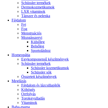
Schüssler termékek
Dermokozmetikumok
LXR vitaminok
Tápszer és pelenka
Fájdalom
Fej
Fog
Menstruációs
Mozgásszervi
Külsőleg
Belsőleg
Sportoláshoz
Homeopátia
Egykomponensű készítmények
Schüssler termékek
Schüssler kozmetikumok
Schüssler sók
Összetett készítmények
Megfázás
Fájdalom és lázcsillapítók
Köhögés
Orrfolyás
Torokgyulladás
Vitaminok
Baba-mama