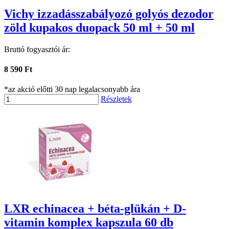
Vichy izzadásszabályozó golyós dezodor
zöld kupakos duopack 50 ml + 50 ml
Bruttó fogyasztói ár:
8 590 Ft
*az akció előtti 30 nap legalacsonyabb ára
Részletek
LXR echinacea + béta-glükán + D-
vitamin komplex kapszula 60 db