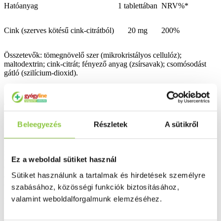
Hatóanyag
1 tablettában
NRV%*
Cink (szerves kötésű cink-citrátból)
20 mg
200%
Összetevők: tömegnövelő szer (mikrokristályos cellulóz);
maltodextrin; cink-citrát; fényező anyag (zsírsavak); csomósodást
gátló (szilícium-dioxid).
Tárolás: A készítményt tartsa gyermekektől elzárva, száraz helyen,
napfénytől védve, szobahőmérsékleten (15-25 °C között)!
Beleegyezés
Részletek
A sütikről
Figyelmeztetés: Az étrend-kiegészítő fogyasztása nem helyettesíti a
kiegyensúlyozott, változatos, vegyes étrendet, és az egészséges
Ez a weboldal sütiket használ
életmódot! A készítményt tartsa gyermekektől elzárva! A napi
Sütiket használunk a tartalmak és hirdetések személyre
ajánlott mennyiséget ne lépje túl! Ne szedje a készítményt, ha az
összetevők bármelyikére érzékeny vagy allergiás!
szabásához, közösségi funkciók biztosításához,
valamint weboldalforgalmunk elemzéséhez.
Kiszerelés: 60 db.
Bővebben ...