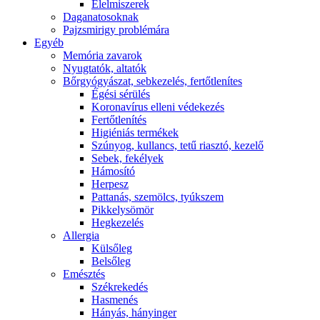
É́lelmiszerek
Daganatosoknak
Pajzsmirigy problémára
Egyéb
Memória zavarok
Nyugtatók, altatók
Bőrgyógyászat, sebkezelés, fertőtlenítes
É́gési sérülés
Koronavírus elleni védekezés
Fertőtlenítés
Higiéniás termékek
Szúnyog, kullancs, tetű riasztó, kezelő
Sebek, fekélyek
Hámosító
Herpesz
Pattanás, szemölcs, tyúkszem
Pikkelysömör
Hegkezelés
Allergia
Külsőleg
Belsőleg
Emésztés
Székrekedés
Hasmenés
Hányás, hányinger