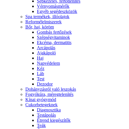
Sebkezelés, fertőtlenítés
Vérnyomásmérők
Egyéb segédeszközök
Spa termékek, illóolajok
Reformélelmiszerek
Bőr, haj, köröm
Gombás fertőzések
Szépségvitaminok
Ekcéma, dermatitis
Arcápolás
Ajakápoló
Haj
Napvédelem
Kéz
Láb
Test
Dezodor
Dohányzásról való leszokás
Fogyókúra, méregtelenítés
Kínai gyógymód
Cukorbetegeknek
Diagnosztika
Testápolás
É́trend kiegészítők
Teák