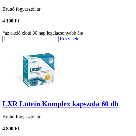
Bruttó fogyasztói ár:
4 190 Ft
*az akció előtti 30 nap legalacsonyabb ára
Részletek
LXR Lutein Komplex kapszula 60 db
Bruttó fogyasztói ár:
4 890 Ft