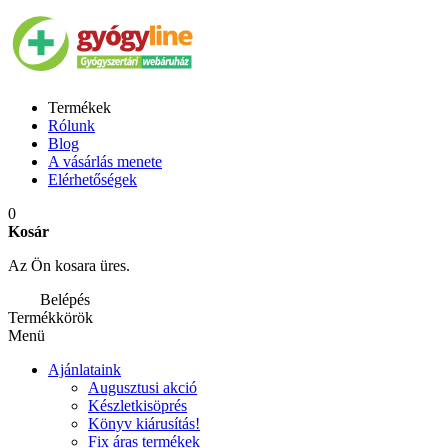
Termékek
Rólunk
Blog
A vásárlás menete
Elérhetőségek
0
Kosár
Az Ön kosara üres.
Belépés
Termékkörök
Menü
Ajánlataink
Augusztusi akció
Készletkisöprés
Könyv kiárusítás!
Fix áras termékek