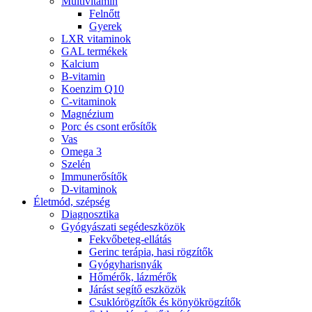
Multivitamin
Felnőtt
Gyerek
LXR vitaminok
GAL termékek
Kalcium
B-vitamin
Koenzim Q10
C-vitaminok
Magnézium
Porc és csont erősítők
Vas
Omega 3
Szelén
Immunerősítők
D-vitaminok
Életmód, szépség
Diagnosztika
Gyógyászati segédeszközök
Fekvőbeteg-ellátás
Gerinc terápia, hasi rögzítők
Gyógyharisnyák
Hőmérők, lázmérők
Járást segítő eszközök
Csuklórögzítők és könyökrögzítők