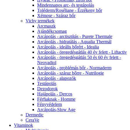
Mindennapos arc- és testápolás
Toléderm/Roséliane - Érzékeny bőr
Xémose - Száraz bőr
Vichy termékek
Arcmaszk
Ajándékcsomag
Arcápolás - arctisztítás - Purete Thermale
Arcápolás - hidratálás - Aqualia Thermál
Arcápolás - ideális bőrért - Idealia
Arcápolás - öregedésgátlás 40 év felett - Liftactiv
Arcápolás - öregedésgátlás 50 és 60 év felett -
Neovadiol
Arcápolás - problémás bőr - Normaderm
Arcápolás - száraz bőrre - Nutrilogie
Arcápolás - alapozók
Testápolás
Dezodorok
Hajápolás - Dercos
Férfiaknak - Homme
Fényvédelem
Arcápolás-Slow Age
Dermedic
CeraVe
Vitaminok