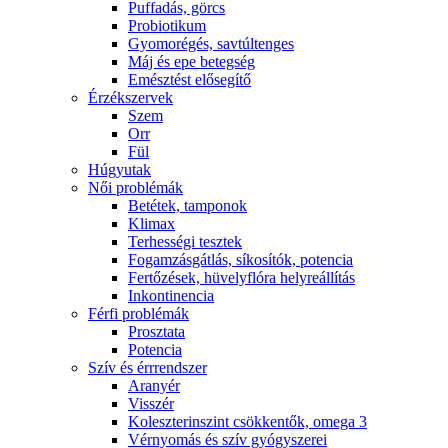
Puffadás, görcs
Probiotikum
Gyomorégés, savtúltenges
Máj és epe betegség
Emésztést elősegítő
Érzékszervek
Szem
Orr
Fül
Húgyutak
Női problémák
Betétek, tamponok
Klimax
Terhességi tesztek
Fogamzásgátlás, síkosítók, potencia
Fertőzések, hüvelyflóra helyreállítás
Inkontinencia
Férfi problémák
Prosztata
Potencia
Szív és érrrendszer
Aranyér
Visszér
Koleszterinszint csökkentők, omega 3
Vérnyomás és szív gyógyszerei