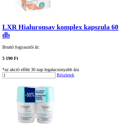
LXR Hialuronsav komplex kapszula 60
db
Bruttó fogyasztói ár:
5 190 Ft
*az akció előtti 30 nap legalacsonyabb ára
Részletek