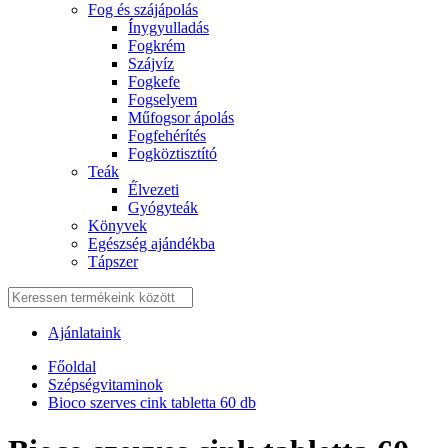
Fog és szájápolás
Í́nygyulladás
Fogkrém
Szájvíz
Fogkefe
Fogselyem
Műfogsor ápolás
Fogfehérítés
Fogköztisztító
Teák
É́lvezeti
Gyógyteák
Könyvek
Egészség ajándékba
Tápszer
Ajánlataink
Főoldal
Szépségvitaminok
Bioco szerves cink tabletta 60 db