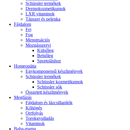
Schüssler termékek
Dermokozmetikumok
LXR vitaminok
Tápszer és pelenka
Fájdalom
Fej
Fog
Menstruációs
Mozgásszervi
Külsőleg
Belsőleg
Sportoláshoz
Homeopátia
Egykomponensű készítmények
Schüssler termékek
Schüssler kozmetikumok
Schüssler sók
Összetett készítmények
Megfázás
Fájdalom és lázcsillapítók
Köhögés
Orrfolyás
Torokgyulladás
Vitaminok
Baba-mama