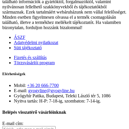
található információk a gyártóktól, forgalmazóktól, valamint
nyilvánosan fellelhető szakkönyvekből és tájékoztatókból
származnak. Ezek tartalmáért webáruházunk nem vállal felelősséget.
Minden esetben figyelmesen olvassa el a termék csomagolásán
található, illetve a termékhez mellékelt tájékoztatót. Ha valamiben
bizonytalan, forduljon hozzánk bizalommal!
ÁSZF
Adatvédelmi nyilatkozat
Süti tájékoztató
Fizetés és szállítás
Törzsvásárlói program
Elérhetőségek
Mobil:
+36 20 666-7700
E-mail:
gyogyline@gyogyline.hu
Gyógyhír Patika, Budapest, Teleki László tér 5, 1086
Nyitva tartás: H-P: 7-18-ig, szombaton: 7-14-ig.
Belépés visszatérő vásárlóinknak
E-mail cím: