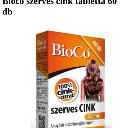
Bioco szerves cink tabletta 60
db