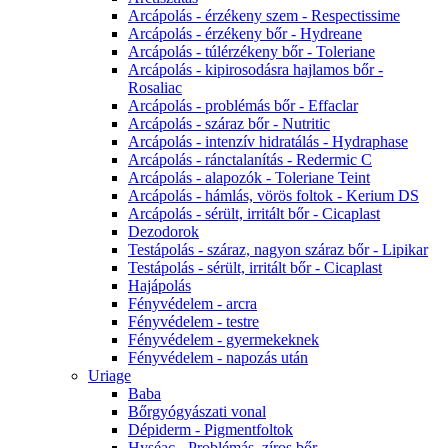
Arcápolás - érzékeny szem - Respectissime
Arcápolás - érzékeny bőr - Hydreane
Arcápolás - túlérzékeny bőr - Toleriane
Arcápolás - kipirosodásra hajlamos bőr -
Rosaliac
Arcápolás - problémás bőr - Effaclar
Arcápolás - száraz bőr - Nutritic
Arcápolás - intenzív hidratálás - Hydraphase
Arcápolás - ránctalanítás - Redermic C
Arcápolás - alapozók - Toleriane Teint
Arcápolás - hámlás, vörös foltok - Kerium DS
Arcápolás - sérült, irritált bőr - Cicaplast
Dezodorok
Testápolás - száraz, nagyon száraz bőr - Lipikar
Testápolás - sérült, irritált bőr - Cicaplast
Hajápolás
Fényvédelem - arcra
Fényvédelem - testre
Fényvédelem - gyermekeknek
Fényvédelem - napozás után
Uriage
Baba
Bőrgyógyászati vonal
Dépiderm - Pigmentfoltok
Hyséac - Problémás, zíros bőr