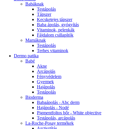
Babáknak
Testápolás
Tápszer
Kecsketejes tápszer
Baba ápolás, gyógyítás
Vitaminok, pelenkák
Fájdalom csillapítók
Mamáknak
Testápolás
Terhes vitaminok
Dermo patika
Babé
Akne
Arcápolás
Fényvédelem
Gyermek
Hajápolás
Testápolás
Bioderma
Babaápolás - Abc derm
Hajápolás - Nodé
Pigmentfoltos bőr - White objective
Testápolás, arcápolás
La-Roche-Posay termékek
Arctisztítás