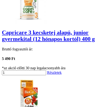
Capricare 3 kecsketej alapú, junior
gyermekital (12 hónapos kortól) 400 g
Bruttó fogyasztói ár:
5 490 Ft
*az akció előtti 30 nap legalacsonyabb ára
Részletek