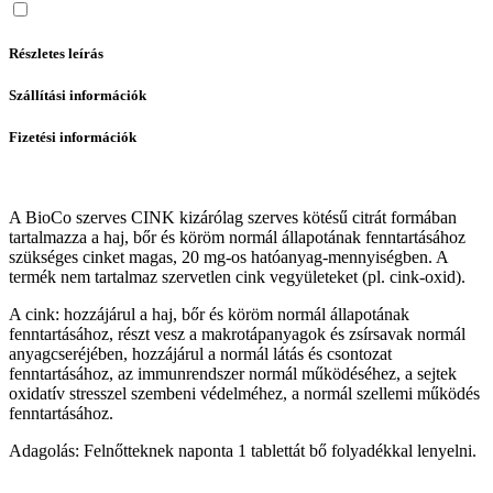
Részletes leírás
Szállítási információk
Fizetési információk
A BioCo szerves CINK kizárólag szerves kötésű citrát formában
tartalmazza a haj, bőr és köröm normál állapotának fenntartásához
szükséges cinket magas, 20 mg-os hatóanyag-mennyiségben. A
termék nem tartalmaz szervetlen cink vegyületeket (pl. cink-oxid).
A cink: hozzájárul a haj, bőr és köröm normál állapotának
fenntartásához, részt vesz a makrotápanyagok és zsírsavak normál
anyagcseréjében, hozzájárul a normál látás és csontozat
fenntartásához, az immunrendszer normál működéséhez, a sejtek
oxidatív stresszel szembeni védelméhez, a normál szellemi működés
fenntartásához.
Adagolás: Felnőtteknek naponta 1 tablettát bő folyadékkal lenyelni.