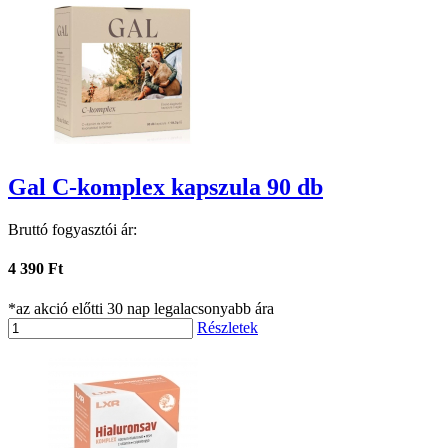
Gal C-komplex kapszula 90 db
Bruttó fogyasztói ár:
4 390 Ft
*az akció előtti 30 nap legalacsonyabb ára
Részletek