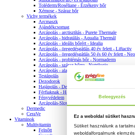
Toléderm/Roséliane - Érzékeny bőr
Xémose - Száraz bőr
Vichy termékek
Arcmaszk
Ajándékcsomag
Arcápolás - arctisztítás - Purete Thermale
Arcápolás - hidratálás - Aqualia Thermál
Arcápolás - ideális bőrért - Idealia
Arcápolás - öregedésgátlás 40 év felett - Liftactiv
Arcápolás - öregedésgátlás 50 és 60 év felett - Ne
Arcápolás - problémás bőr - Normaderm
Arcápolás - száraz bőrre - Nutrilogie
Arcápolás - alapozók
Testápolás
Dezodorok
Hajápolás - Dercos
Férfiaknak - Homme
Beleegyezés
Fényvédelem
Arcápolás-Slow Age
Dermedic
CeraVe
Ez a weboldal sütiket haszn
Vitaminok
Multivitamin
Sütiket használunk a tartal
Felnőtt
weboldalforgalmunk elemzé