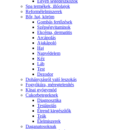
Egyéb segédeszközök
Spa termékek, illóolajok
Reformélelmiszerek
Bőr, haj, köröm
Gombás fertőzések
Szépségvitaminok
Ekcéma, dermatitis
Arcápolás
Ajakápoló
Haj
Napvédelem
Kéz
Láb
Test
Dezodor
Dohányzásról való leszokás
Fogyókúra, méregtelenítés
Kínai gyógymód
Cukorbetegeknek
Diagnosztika
Testápolás
É́trend kiegészítők
Teák
É́lelmiszerek
Daganatosoknak