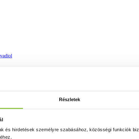
ovadiol
Részletek
ál
mak és hirdetések személyre szabásához, közösségi funkciók biz
séhez.