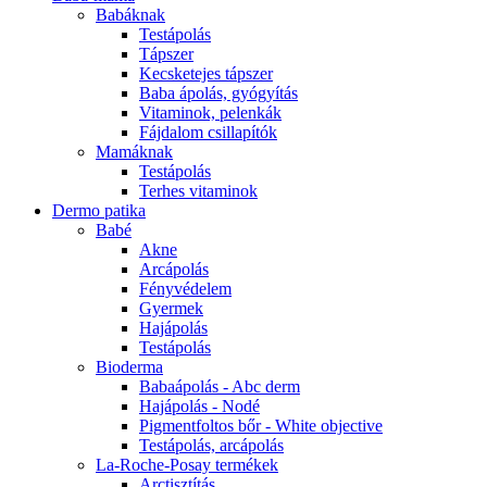
Babáknak
Testápolás
Tápszer
Kecsketejes tápszer
Baba ápolás, gyógyítás
Vitaminok, pelenkák
Fájdalom csillapítók
Mamáknak
Testápolás
Terhes vitaminok
Dermo patika
Babé
Akne
Arcápolás
Fényvédelem
Gyermek
Hajápolás
Testápolás
Bioderma
Babaápolás - Abc derm
Hajápolás - Nodé
Pigmentfoltos bőr - White objective
Testápolás, arcápolás
La-Roche-Posay termékek
Arctisztítás