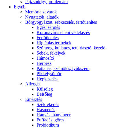
Pajzsmirigy problémára
Egyéb
Memória zavarok
Nyugtatók, altatók
Bőrgyógyászat, sebkezelés, fertőtlenítes
É́gési sérülés
Koronavírus elleni védekezés
Fertőtlenítés
Higiéniás termékek
Szúnyog, kullancs, tetű riasztó, kezelő
Sebek, fekélyek
Hámosító
Herpesz
Pattanás, szemölcs, tyúkszem
Pikkelysömör
Hegkezelés
Allergia
Külsőleg
Belsőleg
Emésztés
Székrekedés
Hasmenés
Hányás, hányinger
Puffadás, görcs
Probiotikum