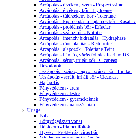
Arcápolás - érzékeny szem - Respectissime
Arcápolás - érzékeny bőr - Hydreane
Arcápolás - túlérzékeny bőr - Toleriane
Arcápolás - kipirosodásra hajlamos bőr - Rosaliac
Arcápolás - problémás bőr - Effaclar
Arcápolás - száraz bőr - Nutritic
Arcápolás - intenzív hidratálás - Hydraphase
Arcápolás - ránctalanítás - Redermic C
Arcápolás - alapozók - Toleriane Teint
Arcápolás - hámlás, vörös foltok - Kerium DS
Arcápolás - sérült, irritált bőr - Cicaplast
Dezodorok
Testápolás - száraz, nagyon száraz bőr - Lipikar
Testápolás - sérült, irritált bőr - Cicaplast
Hajápolás
Fényvédelem - arcra
Fényvédelem - testre
Fényvédelem - gyermekeknek
Fényvédelem - napozás után
Uriage
Baba
Bőrgyógyászati vonal
Dépiderm - Pigmentfoltok
Hyséac - Problémás, zíros bőr
Mindennapos arc- és testápolás