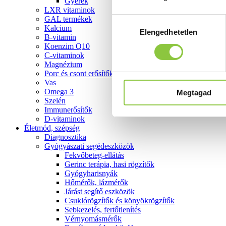
Gyerek
LXR vitaminok
GAL termékek
Hozzájárulás
Kalcium
Elengedhetetlen
kiválasztása
B-vitamin
Koenzim Q10
C-vitaminok
Magnézium
Porc és csont erősítők
Vas
Omega 3
Megtagad
Szelén
Immunerősítők
D-vitaminok
Életmód, szépség
Diagnosztika
Gyógyászati segédeszközök
Fekvőbeteg-ellátás
Gerinc terápia, hasi rögzítők
Gyógyharisnyák
Hőmérők, lázmérők
Járást segítő eszközök
Csuklórögzítők és könyökrögzítők
Sebkezelés, fertőtlenítés
Vérnyomásmérők