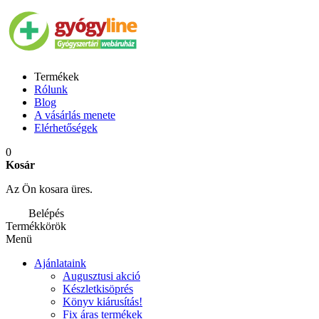
Termékek
Rólunk
Blog
A vásárlás menete
Elérhetőségek
0
Kosár
Az Ön kosara üres.
Belépés
Termékkörök
Menü
Ajánlataink
Augusztusi akció
Készletkisöprés
Könyv kiárusítás!
Fix áras termékek