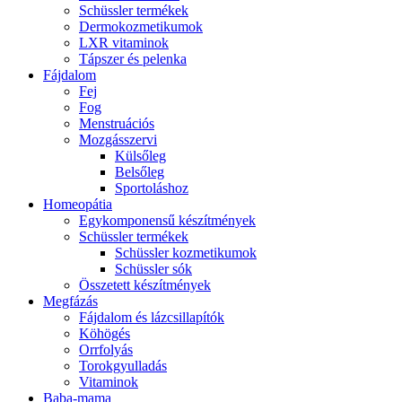
Schüssler termékek
Dermokozmetikumok
LXR vitaminok
Tápszer és pelenka
Fájdalom
Fej
Fog
Menstruációs
Mozgásszervi
Külsőleg
Belsőleg
Sportoláshoz
Homeopátia
Egykomponensű készítmények
Schüssler termékek
Schüssler kozmetikumok
Schüssler sók
Összetett készítmények
Megfázás
Fájdalom és lázcsillapítók
Köhögés
Orrfolyás
Torokgyulladás
Vitaminok
Baba-mama