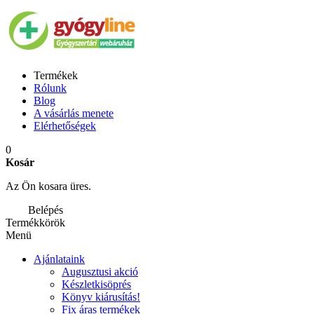
Termékek
Rólunk
Blog
A vásárlás menete
Elérhetőségek
0
Kosár
Az Ön kosara üres.
Belépés
Termékkörök
Menü
Ajánlataink
Augusztusi akció
Készletkisöprés
Könyv kiárusítás!
Fix áras termékek