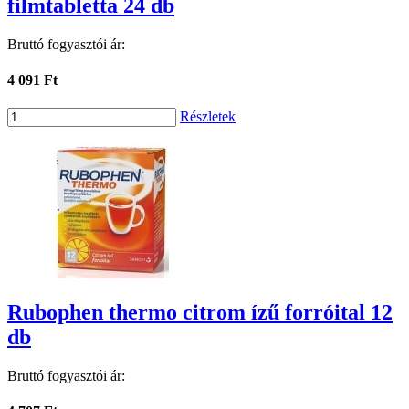
filmtabletta 24 db
Bruttó fogyasztói ár:
4 091 Ft
Részletek
Rubophen thermo citrom ízű forróital 12
db
Bruttó fogyasztói ár: