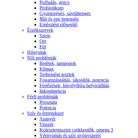
Puffadás, görcs
Probiotikum
Gyomorégés, savtúltenges
Máj és epe betegség
Emésztést elősegítő
Érzékszervek
Szem
Orr
Fül
Húgyutak
Női problémák
Betétek, tamponok
Klimax
Terhességi tesztek
Fogamzásgátlás, síkosítók, potencia
Fertőzések, hüvelyflóra helyreállítás
Inkontinencia
Férfi problémák
Prosztata
Potencia
Szív és érrrendszer
Aranyér
Visszér
Koleszterinszint csökkentők, omega 3
Vérnyomás és szív gyógyszerei