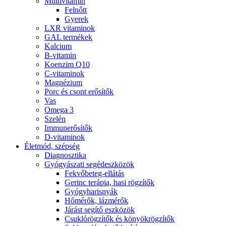
Multivitamin
Felnőtt
Gyerek
LXR vitaminok
GAL termékek
Kalcium
B-vitamin
Koenzim Q10
C-vitaminok
Magnézium
Porc és csont erősítők
Vas
Omega 3
Szelén
Immunerősítők
D-vitaminok
Életmód, szépség
Diagnosztika
Gyógyászati segédeszközök
Fekvőbeteg-ellátás
Gerinc terápia, hasi rögzítők
Gyógyharisnyák
Hőmérők, lázmérők
Járást segítő eszközök
Csuklórögzítők és könyökrögzítők