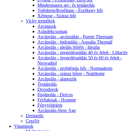
Mindennapos arc- és testápolás
Toléderm/Roséliane - Érzékeny bőr
Xémose - Száraz bőr
Vichy termékek
Arcmaszk
Ajándékcsomag
Arcápolás - arctisztítás - Purete Thermale
Arcápolás - hidratálás - Aqualia Thermál
Arcápolás - ideális bőrért - Idealia
Arcápolás - öregedésgátlás 40 év felett - Liftactiv
Arcápolás - öregedésgátlás 50 és 60 év felett -
Neovadiol
Arcápolás - problémás bőr - Normaderm
Arcápolás - száraz bőrre - Nutrilogie
Arcápolás - alapozók
Testápolás
Dezodorok
Hajápolás - Dercos
Férfiaknak - Homme
Fényvédelem
Arcápolás-Slow Age
Dermedic
CeraVe
Vitaminok