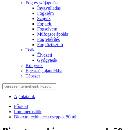
Fog és szájápolás
Í́nygyulladás
Fogkrém
Szájvíz
Fogkefe
Fogselyem
Műfogsor ápolás
Fogfehérítés
Fogköztisztító
Teák
É́lvezeti
Gyógyteák
Könyvek
Egészség ajándékba
Tápszer
Ajánlataink
Főoldal
Immunerősítők
Bioextra echinacea cseppek 50 ml