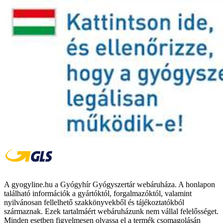
A gyogyline.hu a Gyógyhír Gyógyszertár webáruháza. A honlapon
található információk a gyártóktól, forgalmazóktól, valamint
nyilvánosan fellelhető szakkönyvekből és tájékoztatókból
származnak. Ezek tartalmáért webáruházunk nem vállal felelősséget.
Minden esetben figyelmesen olvassa el a termék csomagolásán