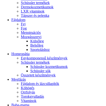
Schüssler termékek
Dermokozmetikumok
LXR vitaminok
Tápszer és pelenka
Fájdalom
Fej
Fog
Menstruációs
Mozgásszervi
Külsőleg
Belsőleg
Sportoláshoz
Homeopátia
Egykomponensű készítmények
Schüssler termékek
Schüssler kozmetikumok
Schüssler sók
Összetett készítmények
Megfázás
Fájdalom és lázcsillapítók
Köhögés
Orrfolyás
Torokgyulladás
Vitaminok
Baba-mama