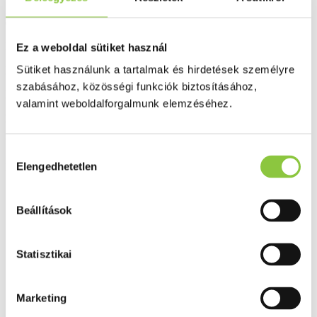
A kivonatban például megtalálható a gyenge antibiotikus hatású
echinakozid és az echinacein gyulladáscsökkentő anyag.
Kiszerelés: 50 ml
Ez a weboldal sütiket használ
Sütiket használunk a tartalmak és hirdetések személyre
Bővebben ...
szabásához, közösségi funkciók biztosításához,
Ingyenes szállítás 18 000 Ft felett
valamint weboldalforgalmunk elemzéséhez.
Minőségellenőrzött termékek
Valós gyógyszertári háttér
Hozzájárulás
Elengedhetetlen
Folyamatos akciók
kiválasztása
Ezek is érdekelhetik Önt
Beállítások
Statisztikai
Marketing