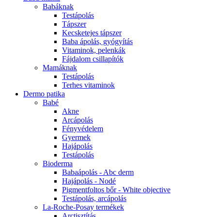
Babáknak
Testápolás
Tápszer
Kecsketejes tápszer
Baba ápolás, gyógyítás
Vitaminok, pelenkák
Fájdalom csillapítók
Mamáknak
Testápolás
Terhes vitaminok
Dermo patika
Babé
Akne
Arcápolás
Fényvédelem
Gyermek
Hajápolás
Testápolás
Bioderma
Babaápolás - Abc derm
Hajápolás - Nodé
Pigmentfoltos bőr - White objective
Testápolás, arcápolás
La-Roche-Posay termékek
Arctisztítás