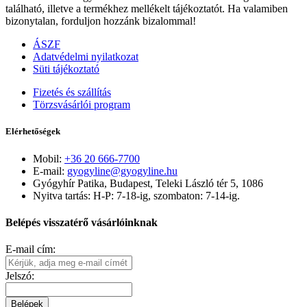
található, illetve a termékhez mellékelt tájékoztatót. Ha valamiben
bizonytalan, forduljon hozzánk bizalommal!
ÁSZF
Adatvédelmi nyilatkozat
Süti tájékoztató
Fizetés és szállítás
Törzsvásárlói program
Elérhetőségek
Mobil:
+36 20 666-7700
E-mail:
gyogyline@gyogyline.hu
Gyógyhír Patika, Budapest, Teleki László tér 5, 1086
Nyitva tartás: H-P: 7-18-ig, szombaton: 7-14-ig.
Belépés visszatérő vásárlóinknak
E-mail cím:
Jelszó:
Belépek