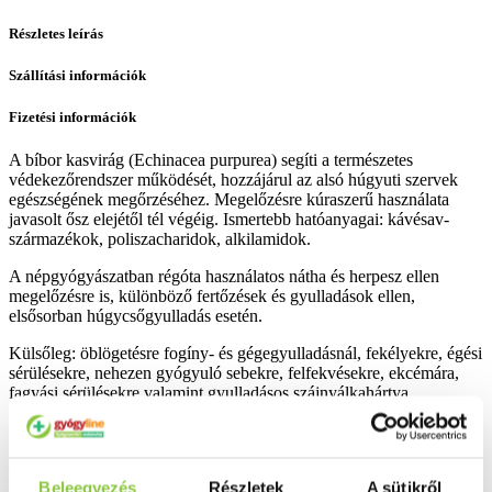
Részletes leírás
Szállítási információk
Fizetési információk
A bíbor kasvirág (Echinacea purpurea) segíti a természetes
védekezőrendszer működését, hozzájárul az alsó húgyuti szervek
egészségének megőrzéséhez. Megelőzésre kúraszerű használata
javasolt ősz elejétől tél végéig. Ismertebb hatóanyagai: kávésav-
származékok, poliszacharidok, alkilamidok.
A népgyógyászatban régóta használatos nátha és herpesz ellen
megelőzésre is, különböző fertőzések és gyulladások ellen,
elsősorban húgycsőgyulladás esetén.
Külsőleg: öblögetésre fogíny- és gégegyulladásnál, fekélyekre, égési
sérülésekre, nehezen gyógyuló sebekre, felfekvésekre, ekcémára,
fagyási sérülésekre valamint gyulladásos szájnyálkahártya
kezelésére ajánlott.
Használata belsőleg, illetve öblögetésre naponta többször 20
cseppet.
Beleegyezés
Részletek
A sütikről