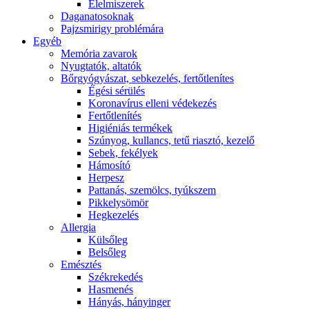
É́lelmiszerek
Daganatosoknak
Pajzsmirigy problémára
Egyéb
Memória zavarok
Nyugtatók, altatók
Bőrgyógyászat, sebkezelés, fertőtlenítes
É́gési sérülés
Koronavírus elleni védekezés
Fertőtlenítés
Higiéniás termékek
Szúnyog, kullancs, tetű riasztó, kezelő
Sebek, fekélyek
Hámosító
Herpesz
Pattanás, szemölcs, tyúkszem
Pikkelysömör
Hegkezelés
Allergia
Külsőleg
Belsőleg
Emésztés
Székrekedés
Hasmenés
Hányás, hányinger