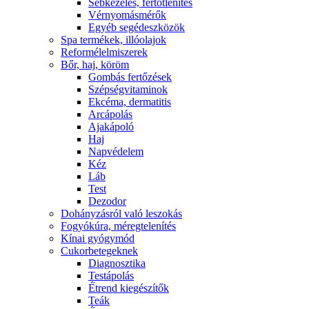
Sebkezelés, fertőtlenítés
Vérnyomásmérők
Egyéb segédeszközök
Spa termékek, illóolajok
Reformélelmiszerek
Bőr, haj, köröm
Gombás fertőzések
Szépségvitaminok
Ekcéma, dermatitis
Arcápolás
Ajakápoló
Haj
Napvédelem
Kéz
Láb
Test
Dezodor
Dohányzásról való leszokás
Fogyókúra, méregtelenítés
Kínai gyógymód
Cukorbetegeknek
Diagnosztika
Testápolás
É́trend kiegészítők
Teák