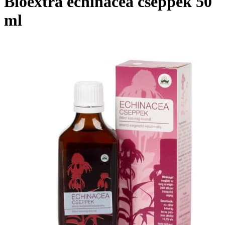
Bioextra echinacea cseppek 50
ml