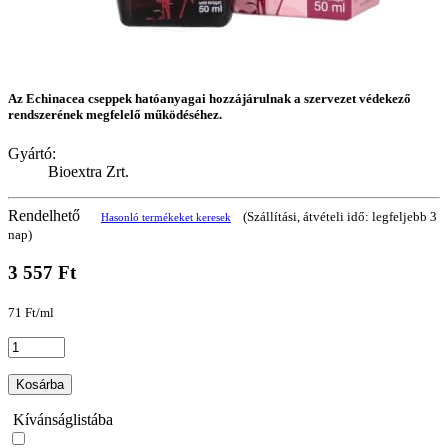
Az Echinacea cseppek hatóanyagai hozzájárulnak a szervezet védekező
rendszerének megfelelő működéséhez.
Gyártó:
Bioextra Zrt.
Rendelhető
(Szállítási, átvételi idő: legfeljebb 3
Hasonló termékeket keresek
nap)
3 557 Ft
71 Ft/ml
Kosárba
Kívánságlistába