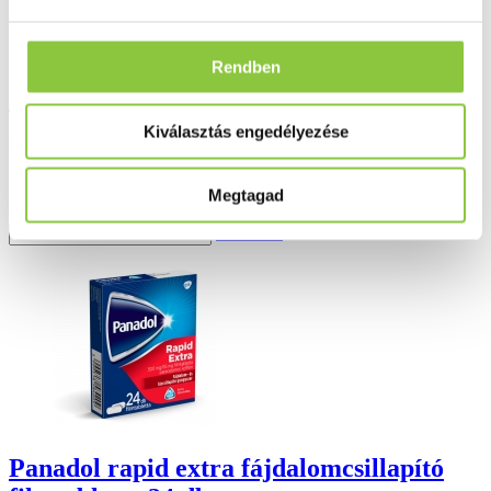
Rendben
Cebion cseppek - C-vitamin oldat 30 ml
Kiválasztás engedélyezése
Bruttó fogyasztói ár:
2 233 Ft
Megtagad
Részletek
Panadol rapid extra fájdalomcsillapító