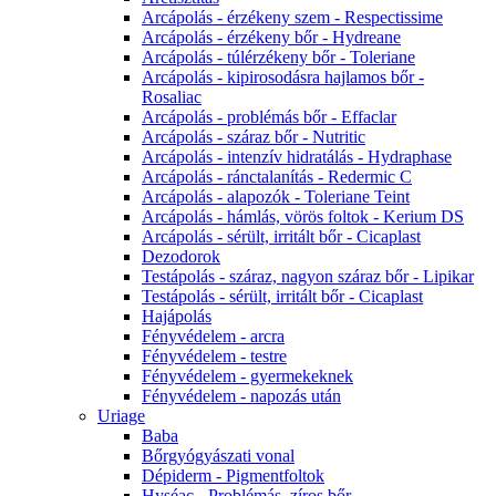
Arcápolás - érzékeny szem - Respectissime
Arcápolás - érzékeny bőr - Hydreane
Arcápolás - túlérzékeny bőr - Toleriane
Arcápolás - kipirosodásra hajlamos bőr -
Rosaliac
Arcápolás - problémás bőr - Effaclar
Arcápolás - száraz bőr - Nutritic
Arcápolás - intenzív hidratálás - Hydraphase
Arcápolás - ránctalanítás - Redermic C
Arcápolás - alapozók - Toleriane Teint
Arcápolás - hámlás, vörös foltok - Kerium DS
Arcápolás - sérült, irritált bőr - Cicaplast
Dezodorok
Testápolás - száraz, nagyon száraz bőr - Lipikar
Testápolás - sérült, irritált bőr - Cicaplast
Hajápolás
Fényvédelem - arcra
Fényvédelem - testre
Fényvédelem - gyermekeknek
Fényvédelem - napozás után
Uriage
Baba
Bőrgyógyászati vonal
Dépiderm - Pigmentfoltok
Hyséac - Problémás, zíros bőr