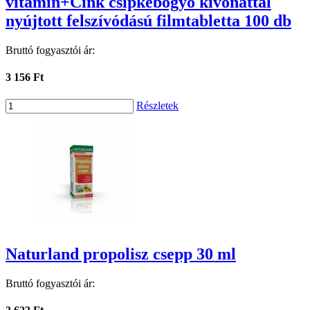
vitamin+Cink csipkebogyó kivonattal
nyújtott felszívódású filmtabletta 100 db
Bruttó fogyasztói ár:
3 156 Ft
Részletek
Naturland propolisz csepp 30 ml
Bruttó fogyasztói ár: