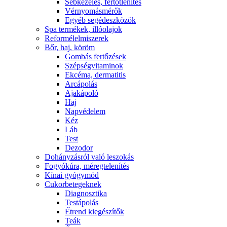
Sebkezelés, fertőtlenítés
Vérnyomásmérők
Egyéb segédeszközök
Spa termékek, illóolajok
Reformélelmiszerek
Bőr, haj, köröm
Gombás fertőzések
Szépségvitaminok
Ekcéma, dermatitis
Arcápolás
Ajakápoló
Haj
Napvédelem
Kéz
Láb
Test
Dezodor
Dohányzásról való leszokás
Fogyókúra, méregtelenítés
Kínai gyógymód
Cukorbetegeknek
Diagnosztika
Testápolás
É́trend kiegészítők
Teák