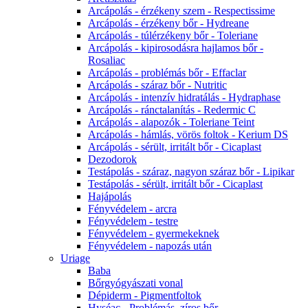
Arcápolás - érzékeny szem - Respectissime
Arcápolás - érzékeny bőr - Hydreane
Arcápolás - túlérzékeny bőr - Toleriane
Arcápolás - kipirosodásra hajlamos bőr -
Rosaliac
Arcápolás - problémás bőr - Effaclar
Arcápolás - száraz bőr - Nutritic
Arcápolás - intenzív hidratálás - Hydraphase
Arcápolás - ránctalanítás - Redermic C
Arcápolás - alapozók - Toleriane Teint
Arcápolás - hámlás, vörös foltok - Kerium DS
Arcápolás - sérült, irritált bőr - Cicaplast
Dezodorok
Testápolás - száraz, nagyon száraz bőr - Lipikar
Testápolás - sérült, irritált bőr - Cicaplast
Hajápolás
Fényvédelem - arcra
Fényvédelem - testre
Fényvédelem - gyermekeknek
Fényvédelem - napozás után
Uriage
Baba
Bőrgyógyászati vonal
Dépiderm - Pigmentfoltok
Hyséac - Problémás, zíros bőr