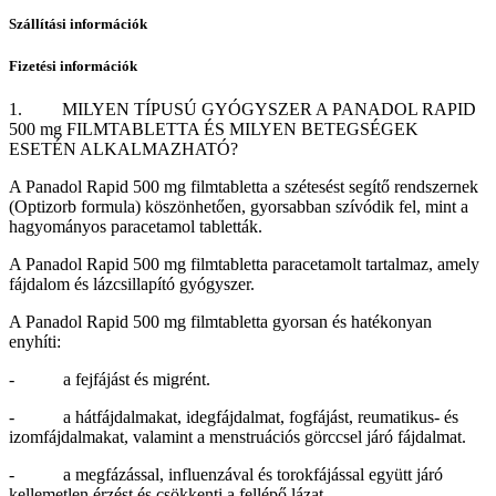
Szállítási információk
Fizetési információk
1. MILYEN TÍPUSÚ GYÓGYSZER A PANADOL RAPID
500 mg FILMTABLETTA ÉS MILYEN BETEGSÉGEK
ESETÉN ALKALMAZHATÓ?
A Panadol Rapid 500 mg filmtabletta a szétesést segítő rendszernek
(Optizorb formula) köszönhetően, gyorsabban szívódik fel, mint a
hagyományos paracetamol tabletták.
A Panadol Rapid 500 mg filmtabletta paracetamolt tartalmaz, amely
fájdalom és lázcsillapító gyógyszer.
A Panadol Rapid 500 mg filmtabletta gyorsan és hatékonyan
enyhíti:
- a fejfájást és migrént.
- a hátfájdalmakat, idegfájdalmat, fogfájást, reumatikus- és
izomfájdalmakat, valamint a menstruációs görccsel járó fájdalmat.
- a megfázással, influenzával és torokfájással együtt járó
kellemetlen érzést és csökkenti a fellépő lázat.