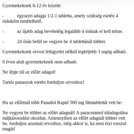
Gyermekeknek 6-12 év között:
- egyszeri adagja 1/2-1 tabletta, amely szükség esetén 4
óránként ismételhető.
- az újabb adag bevételéig legalább 4 órának el kell telnie.
- 24 órán belül ne vegyen be 4 tablettánál többet.
Gyermekeknek orvosi felügyelet nélkül legfeljebb 3 napig adható.
6 éven aluli gyermekeknek nem adható.
Ne lépje túl az előírt adagot!
Tartós panaszok esetén forduljon orvoshoz!
Ha az előírtnál több Panadol Rapid 500 mg filmtablettát vett be:
Ne vegyen be többet az előírt adagnál! A paracetamol túladagolása
májkárosodást okozhat. Amennyiben az előírt adagnál többet vett
be, forduljon azonnal orvoshoz, még akkor is, ha nem érzi rosszul
magát!