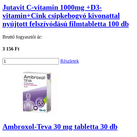
Jutavit C-vitamin 1000mg +D3-
vitamin+Cink csipkebogyó kivonattal
nyújtott felszívódású filmtabletta 100 db
Bruttó fogyasztói ár:
3 156 Ft
Részletek
Ambroxol-Teva 30 mg tabletta 30 db