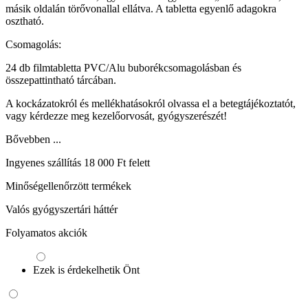
másik oldalán törővonallal ellátva. A tabletta egyenlő adagokra
osztható.
Csomagolás:
24 db filmtabletta PVC/Alu buborékcsomagolásban és
összepattintható tárcában.
A kockázatokról és mellékhatásokról olvassa el a betegtájékoztatót,
vagy kérdezze meg kezelőorvosát, gyógyszerészét!
Bővebben ...
Ingyenes szállítás 18 000 Ft felett
Minőségellenőrzött termékek
Valós gyógyszertári háttér
Folyamatos akciók
Ezek is érdekelhetik Önt