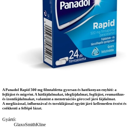
A Panadol Rapid 500 mg filmtabletta gyorsan és hatékonyan enyhíti: a
fejfájást és migrént. A hátfájdalmakat, idegfájdalmat, fogfájást, reumatikus-
és izomfájdalmakat, valamint a menstruációs görccsel járó fájdalmat.
A megfázással, influenzával és torokfájással együtt járó kellemetlen érzést és
csökkenti a fellépő lázat.
Gyártó:
GlaxoSmithKline