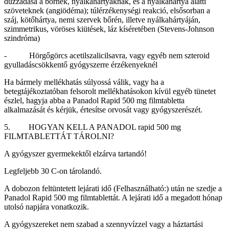
duzzadása a bőrnek, nyálkahártyáknak, és a nyálkahártya alatti
szöveteknek (angiödéma); túlérzékenységi reakció, elsősorban a
száj, kötőhártya, nemi szervek bőrén, illetve nyálkahártyáján,
szimmetrikus, vöröses kiütések, láz kíséretében (Stevens-Johnson
szindróma)
- Hörgőgörcs acetilszalicilsavra, vagy egyéb nem szteroid
gyulladáscsökkentő gyógyszerre érzékenyeknél
Ha bármely mellékhatás súlyossá válik, vagy ha a
betegtájékoztatóban felsorolt mellékhatásokon kívül egyéb tünetet
észlel, hagyja abba a Panadol Rapid 500 mg filmtabletta
alkalmazását és kérjük, értesítse orvosát vagy gyógyszerészét.
5. HOGYAN KELL A PANADOL rapid 500 mg
FILMTABLETTÁT TÁROLNI?
A gyógyszer gyermekektől elzárva tartandó!
Legfeljebb 30 C-on tárolandó.
A dobozon feltüntetett lejárati idő (Felhasználható:) után ne szedje a
Panadol Rapid 500 mg filmtablettát. A lejárati idő a megadott hónap
utolsó napjára vonatkozik.
A gyógyszereket nem szabad a szennyvízzel vagy a háztartási