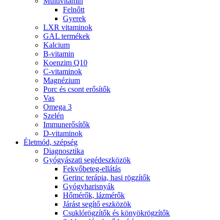
Multivitamin
Felnőtt
Gyerek
LXR vitaminok
GAL termékek
Kalcium
B-vitamin
Koenzim Q10
C-vitaminok
Magnézium
Porc és csont erősítők
Vas
Omega 3
Szelén
Immunerősítők
D-vitaminok
Életmód, szépség
Diagnosztika
Gyógyászati segédeszközök
Fekvőbeteg-ellátás
Gerinc terápia, hasi rögzítők
Gyógyharisnyák
Hőmérők, lázmérők
Járást segítő eszközök
Csuklórögzítők és könyökrögzítők