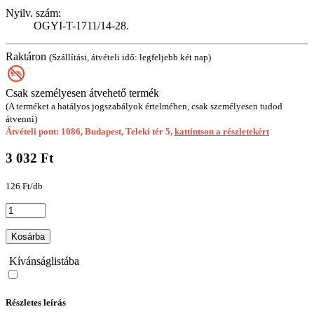
Nyilv. szám:
OGYI-T-1711/14-28.
Raktáron
(Szállítási, átvételi idő: legfeljebb két nap)
Csak személyesen átvehető termék
(A terméket a hatályos jogszabályok értelmében, csak személyesen tudod
átvenni)
Átvételi pont: 1086, Budapest, Teleki tér 5,
kattintson a részletekért
3 032 Ft
126 Ft/db
Kosárba
Kívánságlistába
Részletes leírás