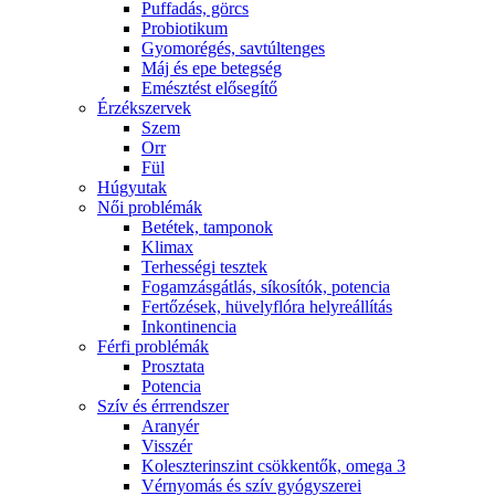
Puffadás, görcs
Probiotikum
Gyomorégés, savtúltenges
Máj és epe betegség
Emésztést elősegítő
Érzékszervek
Szem
Orr
Fül
Húgyutak
Női problémák
Betétek, tamponok
Klimax
Terhességi tesztek
Fogamzásgátlás, síkosítók, potencia
Fertőzések, hüvelyflóra helyreállítás
Inkontinencia
Férfi problémák
Prosztata
Potencia
Szív és érrrendszer
Aranyér
Visszér
Koleszterinszint csökkentők, omega 3
Vérnyomás és szív gyógyszerei