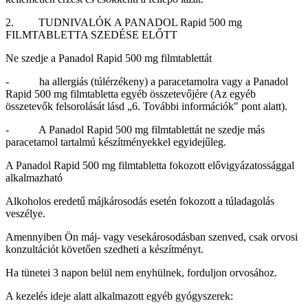
2. TUDNIVALÓK A PANADOL Rapid 500 mg
FILMTABLETTA SZEDÉSE ELŐTT
Ne szedje a Panadol Rapid 500 mg filmtablettát
- ha allergiás (túlérzékeny) a paracetamolra vagy a Panadol
Rapid 500 mg filmtabletta egyéb összetevőjére (Az egyéb
összetevők felsorolását lásd „6. További információk" pont alatt).
- A Panadol Rapid 500 mg filmtablettát ne szedje más
paracetamol tartalmú készítményekkel egyidejűleg.
A Panadol Rapid 500 mg filmtabletta fokozott elővigyázatossággal
alkalmazható
Alkoholos eredetű májkárosodás esetén fokozott a túladagolás
veszélye.
Amennyiben Ön máj- vagy vesekárosodásban szenved, csak orvosi
konzultációt követően szedheti a készítményt.
Ha tünetei 3 napon belül nem enyhülnek, forduljon orvosához.
A kezelés ideje alatt alkalmazott egyéb gyógyszerek: