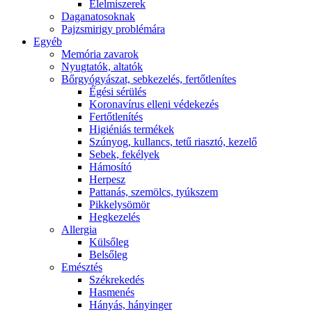
É́lelmiszerek
Daganatosoknak
Pajzsmirigy problémára
Egyéb
Memória zavarok
Nyugtatók, altatók
Bőrgyógyászat, sebkezelés, fertőtlenítes
É́gési sérülés
Koronavírus elleni védekezés
Fertőtlenítés
Higiéniás termékek
Szúnyog, kullancs, tetű riasztó, kezelő
Sebek, fekélyek
Hámosító
Herpesz
Pattanás, szemölcs, tyúkszem
Pikkelysömör
Hegkezelés
Allergia
Külsőleg
Belsőleg
Emésztés
Székrekedés
Hasmenés
Hányás, hányinger