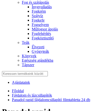
Fog és szájápolás
Í́nygyulladás
Fogkrém
Szájvíz
Fogkefe
Fogselyem
Műfogsor ápolás
Fogfehérítés
Fogköztisztító
Teák
É́lvezeti
Gyógyteák
Könyvek
Egészség ajándékba
Tápszer
Ajánlataink
Főoldal
Fájdalom és lázcsillapítók
Panadol rapid fájdalomcsillapító filmtabletta 24 db