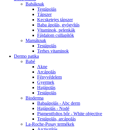
Babáknak
Testápolás
Tápszer
Kecsketejes tápszer
Baba ápolás, gyógyítás
Vitaminok, pelenkák
Fájdalom csillapítók
Mamáknak
Testápolás
Terhes vitaminok
Dermo patika
Babé
Akne
Arcápolás
Fényvédelem
Gyermek
Hajápolás
Testápolás
Bioderma
Babaápolás - Abc derm
Hajápolás - Nodé
Pigmentfoltos bőr - White objective
Testápolás, arcápolás
La-Roche-Posay termékek
Arctisztítás