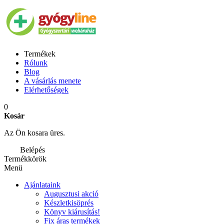
Termékek
Rólunk
Blog
A vásárlás menete
Elérhetőségek
0
Kosár
Az Ön kosara üres.
Belépés
Termékkörök
Menü
Ajánlataink
Augusztusi akció
Készletkisöprés
Könyv kiárusítás!
Fix áras termékek