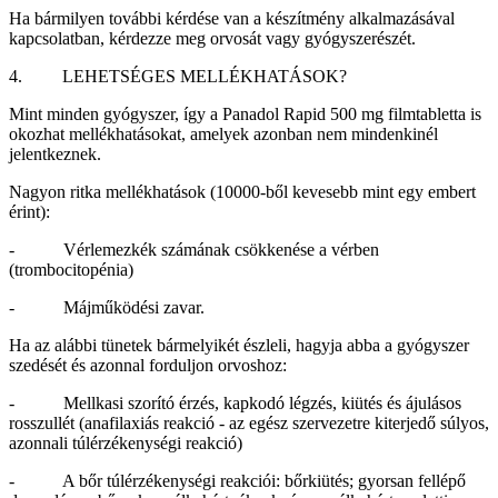
Ha bármilyen további kérdése van a készítmény alkalmazásával
kapcsolatban, kérdezze meg orvosát vagy gyógyszerészét.
4. LEHETSÉGES MELLÉKHATÁSOK?
Mint minden gyógyszer, így a Panadol Rapid 500 mg filmtabletta is
okozhat mellékhatásokat, amelyek azonban nem mindenkinél
jelentkeznek.
Nagyon ritka mellékhatások (10000-ből kevesebb mint egy embert
érint):
- Vérlemezkék számának csökkenése a vérben
(trombocitopénia)
- Májműködési zavar.
Ha az alábbi tünetek bármelyikét észleli, hagyja abba a gyógyszer
szedését és azonnal forduljon orvoshoz:
- Mellkasi szorító érzés, kapkodó légzés, kiütés és ájulásos
rosszullét (anafilaxiás reakció - az egész szervezetre kiterjedő súlyos,
azonnali túlérzékenységi reakció)
- A bőr túlérzékenységi reakciói: bőrkiütés; gyorsan fellépő