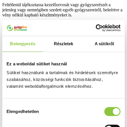
Feltétlenül tájékoztassa kezelőorvosát vagy gyógyszerészét a
jelenleg vagy nemrégiben szedett egyéb gyógyszereiről, beleértve a
vény nélkül kapható készítményeket is.
A készítmény szedése előtt konzultáljon orvosával, amennyiben:
- metoklopramidot vagy domperidont (ezek a szerek
hányinger/hányás ellen használatosak) szed.
Beleegyezés
Részletek
A sütikről
- magas koleszterinszint kezelésére szolgáló kolesztiramint
szed.
Ez a weboldal sütiket használ
- véralvadásgátlókat szed és hosszú időn keresztül, naponta
van szüksége fájdalomcsillapítóra, mert ekkor paracetamolt csak
Sütiket használunk a tartalmak és hirdetések személyre
alkalmanként vehet be.
szabásához, közösségi funkciók biztosításához,
Terhesség és szoptatás:
valamint weboldalforgalmunk elemzéséhez.
Mielőtt bármilyen gyógyszert elkezdene szedni, beszélje meg
kezelőorvosával vagy gyógyszerészével.
Hozzájárulás
Amennyiben Ön terhes vagy szoptat, kérje ki orvosa tanácsát a
Elengedhetetlen
kiválasztása
Panadol Rapid 500 mg filmtabletta szedése előtt.
A készítmény hatásai a gépjárművezetéshez és gépek kezeléséhez