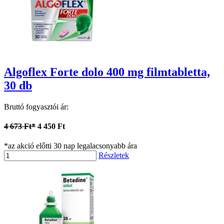
Algoflex Forte dolo 400 mg filmtabletta,
30 db
Bruttó fogyasztói ár:
4 673 Ft*
4 450 Ft
*az akció előtti 30 nap legalacsonyabb ára
Részletek