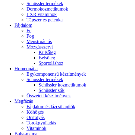
Schüssler termékek
Dermokozmetikumok
LXR vitaminok
Tápszer és pelenka
Fájdalom
Fej
Fog
Menstruációs
Mozgásszervi
Külsőleg
Belsőleg
Sportoláshoz
Homeopátia
Egykomponensű készítmények
Schüssler termékek
Schüssler kozmetikumok
Schüssler sók
Összetett készítmények
Megfázás
Fájdalom és lázcsillapítók
Köhögés
Orrfolyás
Torokgyulladás
Vitaminok
Baba-mama