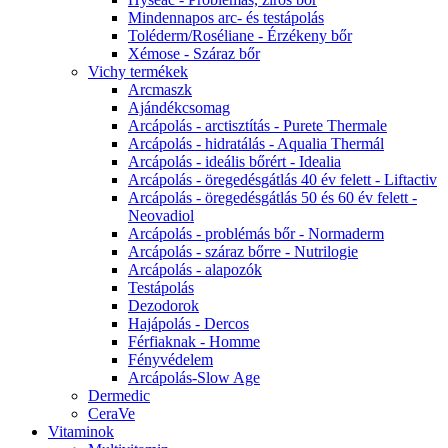
Mindennapos arc- és testápolás
Toléderm/Roséliane - Érzékeny bőr
Xémose - Száraz bőr
Vichy termékek
Arcmaszk
Ajándékcsomag
Arcápolás - arctisztítás - Purete Thermale
Arcápolás - hidratálás - Aqualia Thermál
Arcápolás - ideális bőrért - Idealia
Arcápolás - öregedésgátlás 40 év felett - Liftactiv
Arcápolás - öregedésgátlás 50 és 60 év felett -
Neovadiol
Arcápolás - problémás bőr - Normaderm
Arcápolás - száraz bőrre - Nutrilogie
Arcápolás - alapozók
Testápolás
Dezodorok
Hajápolás - Dercos
Férfiaknak - Homme
Fényvédelem
Arcápolás-Slow Age
Dermedic
CeraVe
Vitaminok