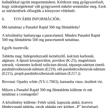
hulladékkal együtt megsemmisíteni. Kérdezze meg gyógyszerészét,
hogy szükségtelenné vált gyógyszereit miként semmisítse meg. Ezek
az intézkedések elősegítik a környezet védelmét.
6. TOVÁBBI INFORMÁCIÓK:
Mit tartalmaz a Panadol Rapid 500 mg filmtabletta?
A készítmény hatóanyaga a paracetamol. Minden Panadol Rapid
500 mg filmtabletta 500 mg paracetamolt tartalmaz.
Egyéb öszetevők:
Tabletta mag: hidegenduzzadó keményítő, kalcium karbonát,
alginsav, A típusú kroszpovidon, povidon (K-25), magnézium
sztearát, vízmentes kolloid szilicium dioxid, nipasept-nátrium (metil-
parahidroxibenzoát-nátrium (E219), etil-parahidroxibenzoát-nátrium
(E215), propil-parahidroxibenzoát-nátrium (E217.))
Bevonat: Opadry white (YS-1-7003), karnauba viasz, tisztított víz.
Milyen a Panadol Rapid 500 mg filmtabletta külleme és mit
tartalmaz a csomagolás?
A készítmény külleme: Fehér színű, kapszula alakú, konvex
filmbevonatú tabletta, egyik oldalán egy körben „P" bevéséssel,