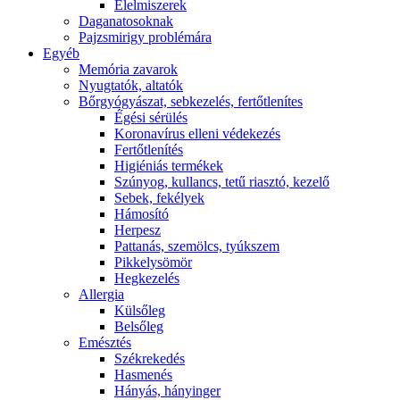
É́lelmiszerek
Daganatosoknak
Pajzsmirigy problémára
Egyéb
Memória zavarok
Nyugtatók, altatók
Bőrgyógyászat, sebkezelés, fertőtlenítes
É́gési sérülés
Koronavírus elleni védekezés
Fertőtlenítés
Higiéniás termékek
Szúnyog, kullancs, tetű riasztó, kezelő
Sebek, fekélyek
Hámosító
Herpesz
Pattanás, szemölcs, tyúkszem
Pikkelysömör
Hegkezelés
Allergia
Külsőleg
Belsőleg
Emésztés
Székrekedés
Hasmenés
Hányás, hányinger