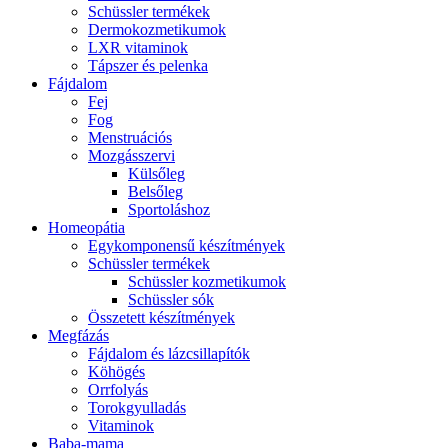
Schüssler termékek
Dermokozmetikumok
LXR vitaminok
Tápszer és pelenka
Fájdalom
Fej
Fog
Menstruációs
Mozgásszervi
Külsőleg
Belsőleg
Sportoláshoz
Homeopátia
Egykomponensű készítmények
Schüssler termékek
Schüssler kozmetikumok
Schüssler sók
Összetett készítmények
Megfázás
Fájdalom és lázcsillapítók
Köhögés
Orrfolyás
Torokgyulladás
Vitaminok
Baba-mama