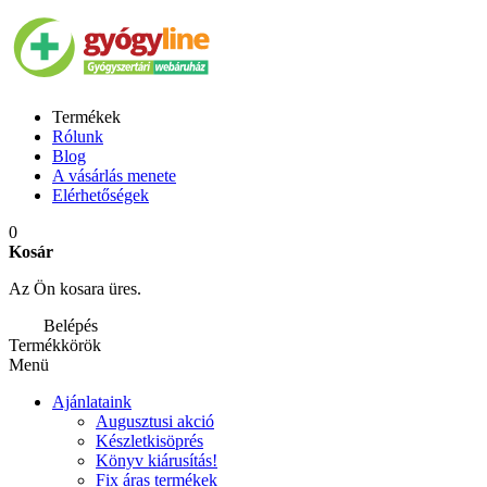
Termékek
Rólunk
Blog
A vásárlás menete
Elérhetőségek
0
Kosár
Az Ön kosara üres.
Belépés
Termékkörök
Menü
Ajánlataink
Augusztusi akció
Készletkisöprés
Könyv kiárusítás!
Fix áras termékek