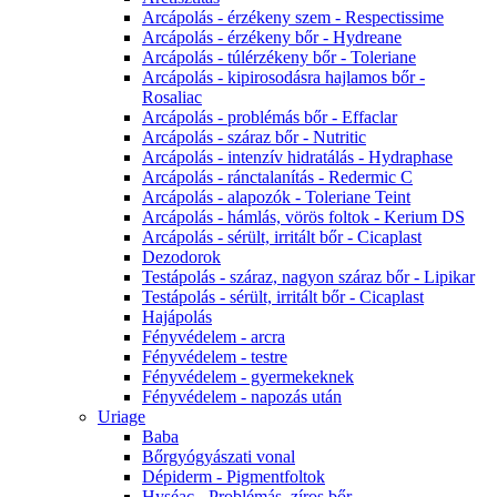
Arcápolás - érzékeny szem - Respectissime
Arcápolás - érzékeny bőr - Hydreane
Arcápolás - túlérzékeny bőr - Toleriane
Arcápolás - kipirosodásra hajlamos bőr -
Rosaliac
Arcápolás - problémás bőr - Effaclar
Arcápolás - száraz bőr - Nutritic
Arcápolás - intenzív hidratálás - Hydraphase
Arcápolás - ránctalanítás - Redermic C
Arcápolás - alapozók - Toleriane Teint
Arcápolás - hámlás, vörös foltok - Kerium DS
Arcápolás - sérült, irritált bőr - Cicaplast
Dezodorok
Testápolás - száraz, nagyon száraz bőr - Lipikar
Testápolás - sérült, irritált bőr - Cicaplast
Hajápolás
Fényvédelem - arcra
Fényvédelem - testre
Fényvédelem - gyermekeknek
Fényvédelem - napozás után
Uriage
Baba
Bőrgyógyászati vonal
Dépiderm - Pigmentfoltok
Hyséac - Problémás, zíros bőr