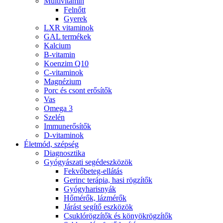
Multivitamin
Felnőtt
Gyerek
LXR vitaminok
GAL termékek
Kalcium
B-vitamin
Koenzim Q10
C-vitaminok
Magnézium
Porc és csont erősítők
Vas
Omega 3
Szelén
Immunerősítők
D-vitaminok
Életmód, szépség
Diagnosztika
Gyógyászati segédeszközök
Fekvőbeteg-ellátás
Gerinc terápia, hasi rögzítők
Gyógyharisnyák
Hőmérők, lázmérők
Járást segítő eszközök
Csuklórögzítők és könyökrögzítők