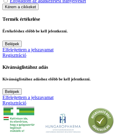
Elfogadom az adatkezelési irányelveket
Kérem a cikkeket
Termék értékelése
Értékeléshez előbb be kell jelentkezni.
Belépek
Elfelejtettem a jelszavamat
Regisztráció
Kívánságlistához adás
Kívánságlistához adáshoz előbb be kell jelentkezni.
Belépek
Elfelejtettem a jelszavamat
Regisztráció