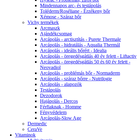
Mindennapos arc- és testápolás
Toléderm/Roséliane - Érzékeny bőr
Xémose - Száraz bőr
Vichy termékek
Arcmaszk
Ajándékcsomag
Arcápolás - arctisztítás - Purete Thermale
Arcápolás - hidratálás - Aqualia Thermál
Arcápolás - ideális bőrért - Idealia
Arcápolás - öregedésgátlás 40 év felett - Liftactiv
Arcápolás - öregedésgátlás 50 és 60 év felett -
Neovadiol
Arcápolás - problémás bőr - Normaderm
Arcápolás - száraz bőrre - Nutrilogie
Arcápolás - alapozók
Testápolás
Dezodorok
Hajápolás - Dercos
Férfiaknak - Homme
Fényvédelem
Arcápolás-Slow Age
Dermedic
CeraVe
Vitaminok