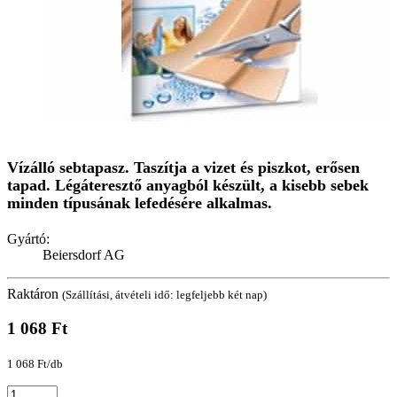
Vízálló sebtapasz. Taszítja a vizet és piszkot, erősen
tapad. Légáteresztő anyagból készült, a kisebb sebek
minden típusának lefedésére alkalmas.
Gyártó:
Beiersdorf AG
Raktáron
(Szállítási, átvételi idő: legfeljebb két nap)
1 068 Ft
1 068 Ft/db