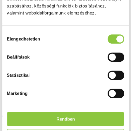
Minőségellenőrzött termékek
szabásához, közösségi funkciók biztosításához,
valamint weboldalforgalmunk elemzéséhez.
Valós gyógyszertári háttér
Folyamatos akciók
Hozzájárulás
Elengedhetetlen
kiválasztása
Ezek is érdekelhetik Önt
Beállítások
Statisztikai
Marketing
Betadine bőrfertőtlenítő oldat 30 ml
Rendben
Bruttó fogyasztói ár: