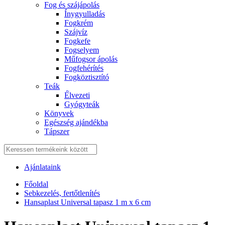
Fog és szájápolás
Í́nygyulladás
Fogkrém
Szájvíz
Fogkefe
Fogselyem
Műfogsor ápolás
Fogfehérítés
Fogköztisztító
Teák
É́lvezeti
Gyógyteák
Könyvek
Egészség ajándékba
Tápszer
Ajánlataink
Főoldal
Sebkezelés, fertőtlenítés
Hansaplast Universal tapasz 1 m x 6 cm