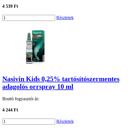
4 539 Ft
Részletek
Nasivin Kids 0,25% tartósítószermentes
adagolós orrspray 10 ml
Bruttó fogyasztói ár:
4 244 Ft
Részletek