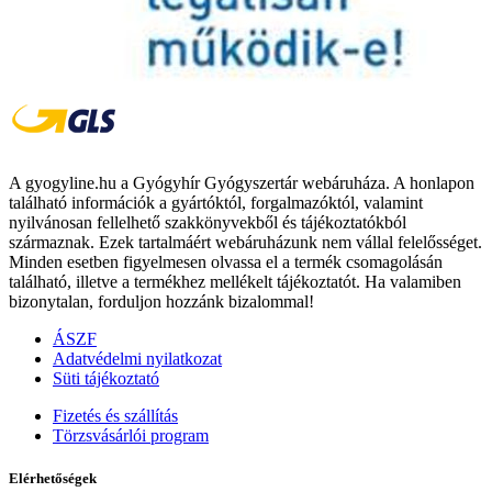
A gyogyline.hu a Gyógyhír Gyógyszertár webáruháza. A honlapon
található információk a gyártóktól, forgalmazóktól, valamint
nyilvánosan fellelhető szakkönyvekből és tájékoztatókból
származnak. Ezek tartalmáért webáruházunk nem vállal felelősséget.
Minden esetben figyelmesen olvassa el a termék csomagolásán
található, illetve a termékhez mellékelt tájékoztatót. Ha valamiben
bizonytalan, forduljon hozzánk bizalommal!
ÁSZF
Adatvédelmi nyilatkozat
Süti tájékoztató
Fizetés és szállítás
Törzsvásárlói program
Elérhetőségek