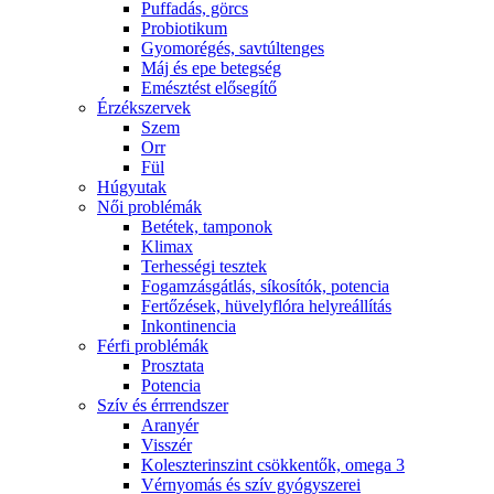
Puffadás, görcs
Probiotikum
Gyomorégés, savtúltenges
Máj és epe betegség
Emésztést elősegítő
Érzékszervek
Szem
Orr
Fül
Húgyutak
Női problémák
Betétek, tamponok
Klimax
Terhességi tesztek
Fogamzásgátlás, síkosítók, potencia
Fertőzések, hüvelyflóra helyreállítás
Inkontinencia
Férfi problémák
Prosztata
Potencia
Szív és érrrendszer
Aranyér
Visszér
Koleszterinszint csökkentők, omega 3
Vérnyomás és szív gyógyszerei