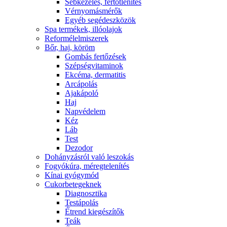
Sebkezelés, fertőtlenítés
Vérnyomásmérők
Egyéb segédeszközök
Spa termékek, illóolajok
Reformélelmiszerek
Bőr, haj, köröm
Gombás fertőzések
Szépségvitaminok
Ekcéma, dermatitis
Arcápolás
Ajakápoló
Haj
Napvédelem
Kéz
Láb
Test
Dezodor
Dohányzásról való leszokás
Fogyókúra, méregtelenítés
Kínai gyógymód
Cukorbetegeknek
Diagnosztika
Testápolás
É́trend kiegészítők
Teák