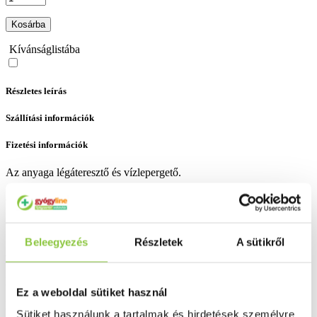
Kosárba
Kívánságlistába
Részletes leírás
Szállítási információk
Fizetési információk
Az anyaga légáteresztő és vízlepergető.
A nem ragadó sebpárna védi és körülpárnázza a sebet.
Az erős tapadás biztosítja, hogy a sebtapasz a helyén maradjon.
Beleegyezés
Részletek
A sütikről
A sebtapasz kötszer hosszúságban kapható, ami a kellő méretre
vágható.
Bővebben ...
Ez a weboldal sütiket használ
Ingyenes szállítás 18 000 Ft felett
Sütiket használunk a tartalmak és hirdetések személyre