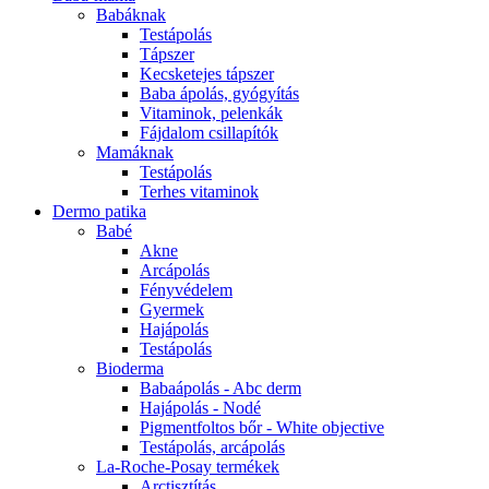
Babáknak
Testápolás
Tápszer
Kecsketejes tápszer
Baba ápolás, gyógyítás
Vitaminok, pelenkák
Fájdalom csillapítók
Mamáknak
Testápolás
Terhes vitaminok
Dermo patika
Babé
Akne
Arcápolás
Fényvédelem
Gyermek
Hajápolás
Testápolás
Bioderma
Babaápolás - Abc derm
Hajápolás - Nodé
Pigmentfoltos bőr - White objective
Testápolás, arcápolás
La-Roche-Posay termékek
Arctisztítás