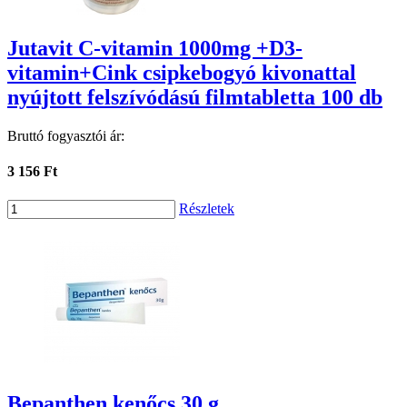
Jutavit C-vitamin 1000mg +D3-
vitamin+Cink csipkebogyó kivonattal
nyújtott felszívódású filmtabletta 100 db
Bruttó fogyasztói ár:
3 156 Ft
Részletek
Bepanthen kenőcs 30 g