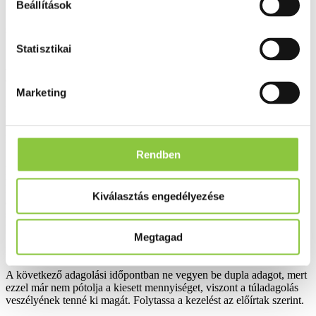
Beállítások
Szokásos adagja felnőtteknek és 10 éves kor feletti gyermekeknek
szükséglettől és állapottól függően naponta 1-2 db filmtabletta (500-
1000 mg). Maximális napi adag 2 db filmtabletta (1000 mg).
Statisztikai
A készítményt a panaszok fennállásáig, betegségben a kezelőorvos
által egyénre szabottan meghatározott ideig javasolt szedni.
Marketing
A tablettát lehetőleg étkezés végén, szétrágás nélkül, bőséges
folyadékkal javasolt bevenni.
Ha az előírtnál több filmtablettát vett be
Rendben
A javasoltnál nagyobb adagok bevétele C-vitamin túladagolást
idézhet elő. A C-vitamin túladagolás tünetei: gyomorégés, émelygés,
hányinger, hasmenés. Az aszkorbinsav vízben oldódó vitamin, ezért
Kiválasztás engedélyezése
a szükségleten felüli mennyiség a vizelettel és a széklettel kiürül a
szervezetből, ezért ha túl sokat vett be a készítményből, bőséges
folyadék fogyasztása javasolt.
Megtagad
Ha elfelejtette bevenni a filmtablettát
A következő adagolási időpontban ne vegyen be dupla adagot, mert
ezzel már nem pótolja a kiesett mennyiséget, viszont a túladagolás
veszélyének tenné ki magát. Folytassa a kezelést az előírtak szerint.