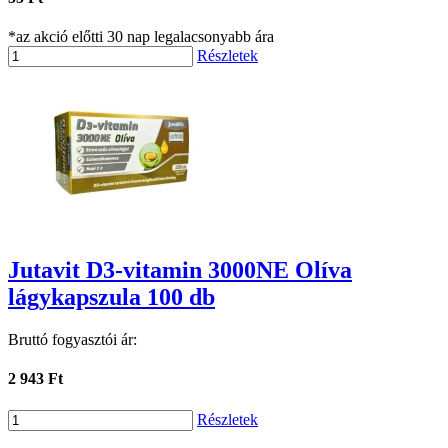
*az akció előtti 30 nap legalacsonyabb ára
Részletek
Jutavit D3-vitamin 3000NE Olíva
lágykapszula 100 db
Bruttó fogyasztói ár:
2 943 Ft
Részletek