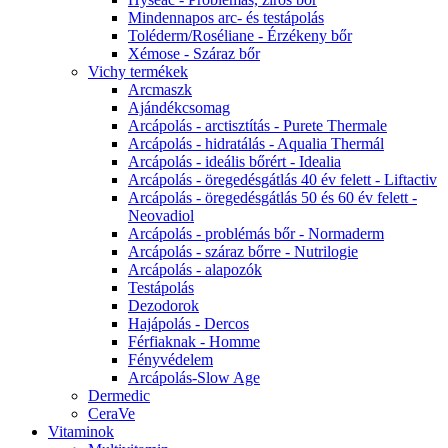
Mindennapos arc- és testápolás
Toléderm/Roséliane - Érzékeny bőr
Xémose - Száraz bőr
Vichy termékek
Arcmaszk
Ajándékcsomag
Arcápolás - arctisztítás - Purete Thermale
Arcápolás - hidratálás - Aqualia Thermál
Arcápolás - ideális bőrért - Idealia
Arcápolás - öregedésgátlás 40 év felett - Liftactiv
Arcápolás - öregedésgátlás 50 és 60 év felett -
Neovadiol
Arcápolás - problémás bőr - Normaderm
Arcápolás - száraz bőrre - Nutrilogie
Arcápolás - alapozók
Testápolás
Dezodorok
Hajápolás - Dercos
Férfiaknak - Homme
Fényvédelem
Arcápolás-Slow Age
Dermedic
CeraVe
Vitaminok