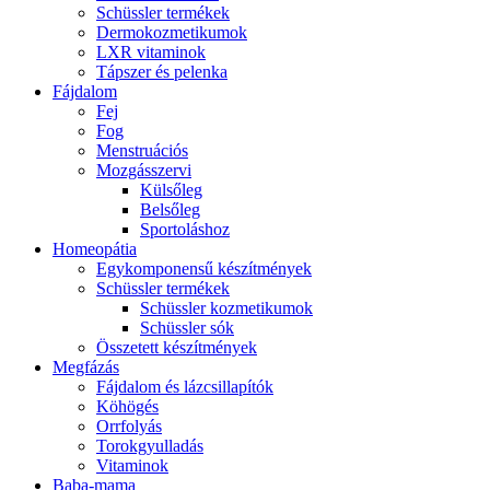
Schüssler termékek
Dermokozmetikumok
LXR vitaminok
Tápszer és pelenka
Fájdalom
Fej
Fog
Menstruációs
Mozgásszervi
Külsőleg
Belsőleg
Sportoláshoz
Homeopátia
Egykomponensű készítmények
Schüssler termékek
Schüssler kozmetikumok
Schüssler sók
Összetett készítmények
Megfázás
Fájdalom és lázcsillapítók
Köhögés
Orrfolyás
Torokgyulladás
Vitaminok
Baba-mama