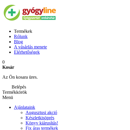
Termékek
Rólunk
Blog
A vásárlás menete
Elérhetőségek
0
Kosár
Az Ön kosara üres.
Belépés
Termékkörök
Menü
Ajánlataink
Augusztusi akció
Készletkisöprés
Könyv kiárusítás!
Fix áras termékek