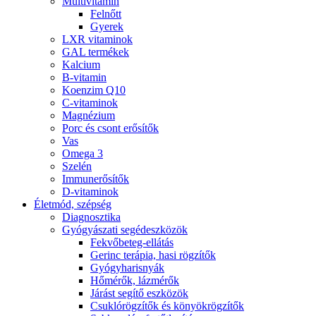
Multivitamin
Felnőtt
Gyerek
LXR vitaminok
GAL termékek
Kalcium
B-vitamin
Koenzim Q10
C-vitaminok
Magnézium
Porc és csont erősítők
Vas
Omega 3
Szelén
Immunerősítők
D-vitaminok
Életmód, szépség
Diagnosztika
Gyógyászati segédeszközök
Fekvőbeteg-ellátás
Gerinc terápia, hasi rögzítők
Gyógyharisnyák
Hőmérők, lázmérők
Járást segítő eszközök
Csuklórögzítők és könyökrögzítők