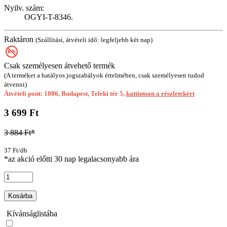
Nyilv. szám:
OGYI-T-8346.
Raktáron
(Szállítási, átvételi idő: legfeljebb két nap)
Csak személyesen átvehető termék
(A terméket a hatályos jogszabályok értelmében, csak személyesen tudod
átvenni)
Átvételi pont: 1086, Budapest, Teleki tér 5,
kattintson a részletekért
3 699 Ft
3 884 Ft*
37 Ft/db
*az akció előtti 30 nap legalacsonyabb ára
Kosárba
Kívánságlistába