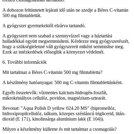
A dobozon feltüntetett lejárati idő után ne szedje a Béres C-vitamin
500 mg filmtablettát.
A gyógyszer gyermekektől elzárva tartandó.
A gyógyszert nem szabad a szennyvízzel vagy a háztartási
hulladékkal együtt megsemmisíteni. Kérdezze meg gyógyszerészét,
hogy a szükségtelenné vált gyógyszereit miként semmisítse meg.
Ezek az intézkedések elősegítik a környezet védelmét.
6. További információk
Mit tartalmaz a Béres C-vitamin 500 mg filmtabletta?
A készítmény hatóanyagai: 500 mg C-vitamin filmtablettánként.
Egyéb összetevők: vízmentes kalcium-hidrogén-foszfát,
mikrokristályos cellulóz, povidon, magnézium-sztearát.
Bevonat: "Aqua Polish D yellow 024.20 MS" (hipromellóz,
hidroxipropilcellulóz, talkum, közepes szénláncú triglicerid, titán-
dioxid (E 171), kinolinsárga alumínium lakk (E 104)).
Milyen a készítmény külleme és mit tartalmaz a csomagolás?