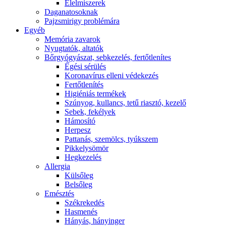
É́lelmiszerek
Daganatosoknak
Pajzsmirigy problémára
Egyéb
Memória zavarok
Nyugtatók, altatók
Bőrgyógyászat, sebkezelés, fertőtlenítes
É́gési sérülés
Koronavírus elleni védekezés
Fertőtlenítés
Higiéniás termékek
Szúnyog, kullancs, tetű riasztó, kezelő
Sebek, fekélyek
Hámosító
Herpesz
Pattanás, szemölcs, tyúkszem
Pikkelysömör
Hegkezelés
Allergia
Külsőleg
Belsőleg
Emésztés
Székrekedés
Hasmenés
Hányás, hányinger