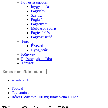
Fog és szájápolás
Í́nygyulladás
Fogkrém
Szájvíz
Fogkefe
Fogselyem
Műfogsor ápolás
Fogfehérítés
Fogköztisztító
Teák
É́lvezeti
Gyógyteák
Könyvek
Egészség ajándékba
Tápszer
Ajánlataink
Főoldal
C-vitaminok
Béres C-vitamin 500 mg filmtabletta 100 db