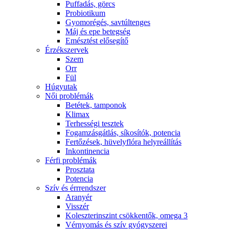
Puffadás, görcs
Probiotikum
Gyomorégés, savtúltenges
Máj és epe betegség
Emésztést elősegítő
Érzékszervek
Szem
Orr
Fül
Húgyutak
Női problémák
Betétek, tamponok
Klimax
Terhességi tesztek
Fogamzásgátlás, síkosítók, potencia
Fertőzések, hüvelyflóra helyreállítás
Inkontinencia
Férfi problémák
Prosztata
Potencia
Szív és érrrendszer
Aranyér
Visszér
Koleszterinszint csökkentők, omega 3
Vérnyomás és szív gyógyszerei