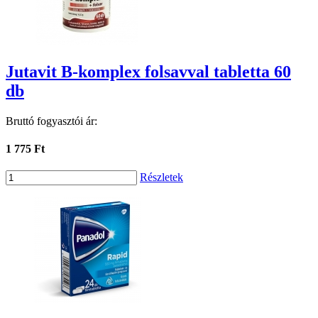
Jutavit B-komplex folsavval tabletta 60
db
Bruttó fogyasztói ár:
1 775 Ft
Részletek