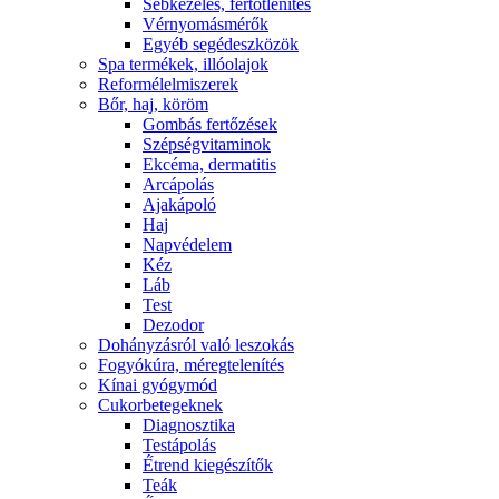
Sebkezelés, fertőtlenítés
Vérnyomásmérők
Egyéb segédeszközök
Spa termékek, illóolajok
Reformélelmiszerek
Bőr, haj, köröm
Gombás fertőzések
Szépségvitaminok
Ekcéma, dermatitis
Arcápolás
Ajakápoló
Haj
Napvédelem
Kéz
Láb
Test
Dezodor
Dohányzásról való leszokás
Fogyókúra, méregtelenítés
Kínai gyógymód
Cukorbetegeknek
Diagnosztika
Testápolás
É́trend kiegészítők
Teák