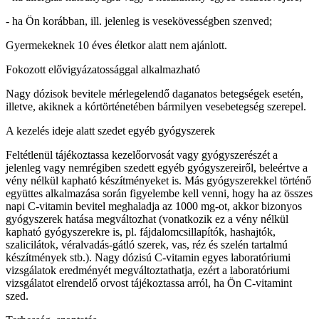
- ha Ön korábban, ill. jelenleg is vesekövességben szenved;
Gyermekeknek 10 éves életkor alatt nem ajánlott.
Fokozott elővigyázatossággal alkalmazható
Nagy dózisok bevitele mérlegelendő daganatos betegségek esetén,
illetve, akiknek a kórtörténetében bármilyen vesebetegség szerepel.
A kezelés ideje alatt szedet egyéb gyógyszerek
Feltétlenül tájékoztassa kezelőorvosát vagy gyógyszerészét a
jelenleg vagy nemrégiben szedett egyéb gyógyszereiről, beleértve a
vény nélkül kapható készítményeket is. Más gyógyszerekkel történő
együttes alkalmazása során figyelembe kell venni, hogy ha az összes
napi C-vitamin bevitel meghaladja az 1000 mg-ot, akkor bizonyos
gyógyszerek hatása megváltozhat (vonatkozik ez a vény nélkül
kapható gyógyszerekre is, pl. fájdalomcsillapítók, hashajtók,
szalicilátok, véralvadás-gátló szerek, vas, réz és szelén tartalmú
készítmények stb.). Nagy dózisú C-vitamin egyes laboratóriumi
vizsgálatok eredményét megváltoztathatja, ezért a laboratóriumi
vizsgálatot elrendelő orvost tájékoztassa arról, ha Ön C-vitamint
szed.