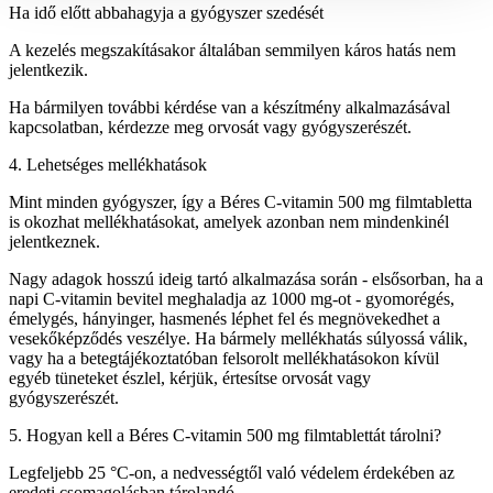
Ha idő előtt abbahagyja a gyógyszer szedését
A kezelés megszakításakor általában semmilyen káros hatás nem
jelentkezik.
Ha bármilyen további kérdése van a készítmény alkalmazásával
kapcsolatban, kérdezze meg orvosát vagy gyógyszerészét.
4. Lehetséges mellékhatások
Mint minden gyógyszer, így a Béres C-vitamin 500 mg filmtabletta
is okozhat mellékhatásokat, amelyek azonban nem mindenkinél
jelentkeznek.
Nagy adagok hosszú ideig tartó alkalmazása során - elsősorban, ha a
napi C-vitamin bevitel meghaladja az 1000 mg-ot - gyomorégés,
émelygés, hányinger, hasmenés léphet fel és megnövekedhet a
vesekőképződés veszélye. Ha bármely mellékhatás súlyossá válik,
vagy ha a betegtájékoztatóban felsorolt mellékhatásokon kívül
egyéb tüneteket észlel, kérjük, értesítse orvosát vagy
gyógyszerészét.
5. Hogyan kell a Béres C-vitamin 500 mg filmtablettát tárolni?
Legfeljebb 25 °C-on, a nedvességtől való védelem érdekében az
eredeti csomagolásban tárolandó.