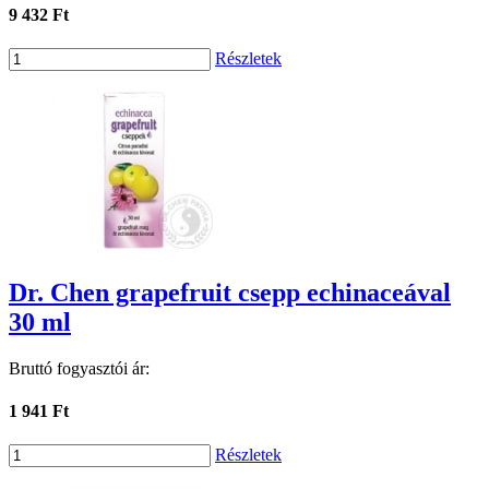
9 432 Ft
Részletek
Dr. Chen grapefruit csepp echinaceával
30 ml
Bruttó fogyasztói ár:
1 941 Ft
Részletek