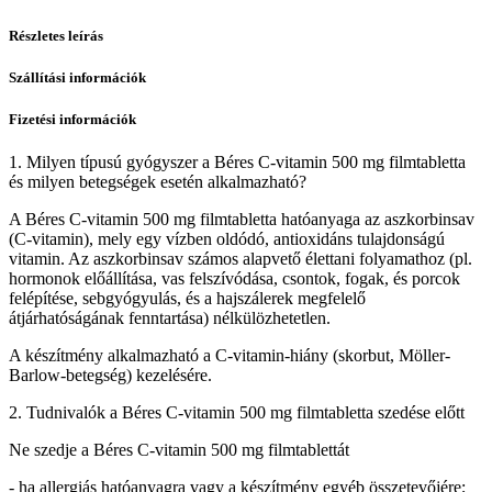
Részletes leírás
Szállítási információk
Fizetési információk
1. Milyen típusú gyógyszer a Béres C-vitamin 500 mg filmtabletta
és milyen betegségek esetén alkalmazható?
A Béres C-vitamin 500 mg filmtabletta hatóanyaga az aszkorbinsav
(C-vitamin), mely egy vízben oldódó, antioxidáns tulajdonságú
vitamin. Az aszkorbinsav számos alapvető élettani folyamathoz (pl.
hormonok előállítása, vas felszívódása, csontok, fogak, és porcok
felépítése, sebgyógyulás, és a hajszálerek megfelelő
átjárhatóságának fenntartása) nélkülözhetetlen.
A készítmény alkalmazható a C-vitamin-hiány (skorbut, Möller-
Barlow-betegség) kezelésére.
2. Tudnivalók a Béres C-vitamin 500 mg filmtabletta szedése előtt
Ne szedje a Béres C-vitamin 500 mg filmtablettát
- ha allergiás hatóanyagra vagy a készítmény egyéb összetevőjére;