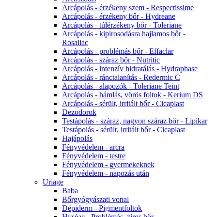
Arcápolás - érzékeny szem - Respectissime
Arcápolás - érzékeny bőr - Hydreane
Arcápolás - túlérzékeny bőr - Toleriane
Arcápolás - kipirosodásra hajlamos bőr -
Rosaliac
Arcápolás - problémás bőr - Effaclar
Arcápolás - száraz bőr - Nutritic
Arcápolás - intenzív hidratálás - Hydraphase
Arcápolás - ránctalanítás - Redermic C
Arcápolás - alapozók - Toleriane Teint
Arcápolás - hámlás, vörös foltok - Kerium DS
Arcápolás - sérült, irritált bőr - Cicaplast
Dezodorok
Testápolás - száraz, nagyon száraz bőr - Lipikar
Testápolás - sérült, irritált bőr - Cicaplast
Hajápolás
Fényvédelem - arcra
Fényvédelem - testre
Fényvédelem - gyermekeknek
Fényvédelem - napozás után
Uriage
Baba
Bőrgyógyászati vonal
Dépiderm - Pigmentfoltok
Hyséac - Problémás, zíros bőr