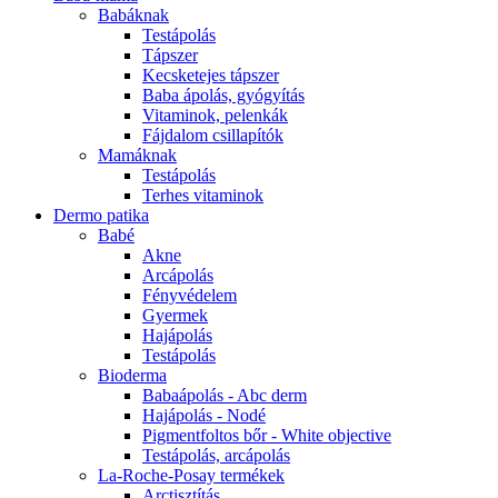
Babáknak
Testápolás
Tápszer
Kecsketejes tápszer
Baba ápolás, gyógyítás
Vitaminok, pelenkák
Fájdalom csillapítók
Mamáknak
Testápolás
Terhes vitaminok
Dermo patika
Babé
Akne
Arcápolás
Fényvédelem
Gyermek
Hajápolás
Testápolás
Bioderma
Babaápolás - Abc derm
Hajápolás - Nodé
Pigmentfoltos bőr - White objective
Testápolás, arcápolás
La-Roche-Posay termékek
Arctisztítás