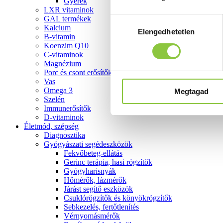
Gyerek
LXR vitaminok
GAL termékek
Hozzájárulás
Kalcium
Elengedhetetlen
kiválasztása
B-vitamin
Koenzim Q10
C-vitaminok
Magnézium
Porc és csont erősítők
Vas
Omega 3
Megtagad
Szelén
Immunerősítők
D-vitaminok
Életmód, szépség
Diagnosztika
Gyógyászati segédeszközök
Fekvőbeteg-ellátás
Gerinc terápia, hasi rögzítők
Gyógyharisnyák
Hőmérők, lázmérők
Járást segítő eszközök
Csuklórögzítők és könyökrögzítők
Sebkezelés, fertőtlenítés
Vérnyomásmérők