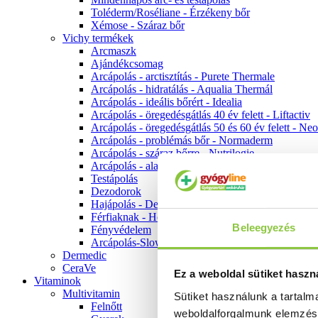
Toléderm/Roséliane - Érzékeny bőr
Xémose - Száraz bőr
Vichy termékek
Arcmaszk
Ajándékcsomag
Arcápolás - arctisztítás - Purete Thermale
Arcápolás - hidratálás - Aqualia Thermál
Arcápolás - ideális bőrért - Idealia
Arcápolás - öregedésgátlás 40 év felett - Liftactiv
Arcápolás - öregedésgátlás 50 és 60 év felett - Ne
Arcápolás - problémás bőr - Normaderm
Arcápolás - száraz bőrre - Nutrilogie
Arcápolás - alapozók
Testápolás
Dezodorok
Hajápolás - Dercos
Férfiaknak - Homme
Beleegyezés
Fényvédelem
Arcápolás-Slow Age
Dermedic
CeraVe
Ez a weboldal sütiket haszn
Vitaminok
Multivitamin
Sütiket használunk a tartal
Felnőtt
weboldalforgalmunk elemzé