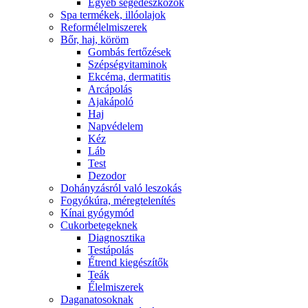
Egyéb segédeszközök
Spa termékek, illóolajok
Reformélelmiszerek
Bőr, haj, köröm
Gombás fertőzések
Szépségvitaminok
Ekcéma, dermatitis
Arcápolás
Ajakápoló
Haj
Napvédelem
Kéz
Láb
Test
Dezodor
Dohányzásról való leszokás
Fogyókúra, méregtelenítés
Kínai gyógymód
Cukorbetegeknek
Diagnosztika
Testápolás
É́trend kiegészítők
Teák
É́lelmiszerek
Daganatosoknak