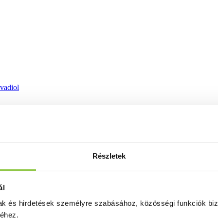
ovadiol
Részletek
ál
mak és hirdetések személyre szabásához, közösségi funkciók biz
séhez.