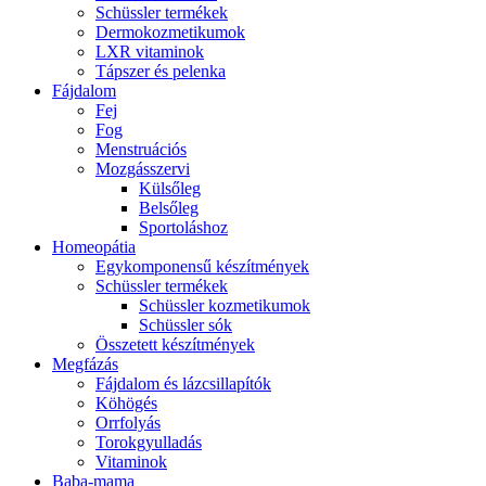
Schüssler termékek
Dermokozmetikumok
LXR vitaminok
Tápszer és pelenka
Fájdalom
Fej
Fog
Menstruációs
Mozgásszervi
Külsőleg
Belsőleg
Sportoláshoz
Homeopátia
Egykomponensű készítmények
Schüssler termékek
Schüssler kozmetikumok
Schüssler sók
Összetett készítmények
Megfázás
Fájdalom és lázcsillapítók
Köhögés
Orrfolyás
Torokgyulladás
Vitaminok
Baba-mama