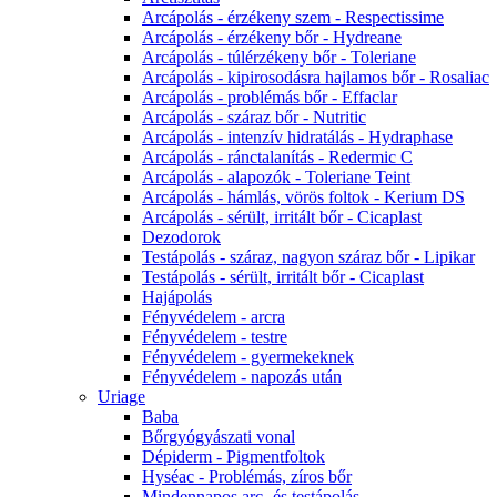
Arcápolás - érzékeny szem - Respectissime
Arcápolás - érzékeny bőr - Hydreane
Arcápolás - túlérzékeny bőr - Toleriane
Arcápolás - kipirosodásra hajlamos bőr - Rosaliac
Arcápolás - problémás bőr - Effaclar
Arcápolás - száraz bőr - Nutritic
Arcápolás - intenzív hidratálás - Hydraphase
Arcápolás - ránctalanítás - Redermic C
Arcápolás - alapozók - Toleriane Teint
Arcápolás - hámlás, vörös foltok - Kerium DS
Arcápolás - sérült, irritált bőr - Cicaplast
Dezodorok
Testápolás - száraz, nagyon száraz bőr - Lipikar
Testápolás - sérült, irritált bőr - Cicaplast
Hajápolás
Fényvédelem - arcra
Fényvédelem - testre
Fényvédelem - gyermekeknek
Fényvédelem - napozás után
Uriage
Baba
Bőrgyógyászati vonal
Dépiderm - Pigmentfoltok
Hyséac - Problémás, zíros bőr
Mindennapos arc- és testápolás