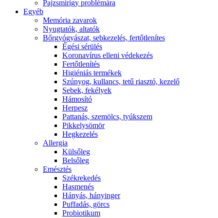
Pajzsmirigy problémára
Egyéb
Memória zavarok
Nyugtatók, altatók
Bőrgyógyászat, sebkezelés, fertőtlenítes
É́gési sérülés
Koronavírus elleni védekezés
Fertőtlenítés
Higiéniás termékek
Szúnyog, kullancs, tetű riasztó, kezelő
Sebek, fekélyek
Hámosító
Herpesz
Pattanás, szemölcs, tyúkszem
Pikkelysömör
Hegkezelés
Allergia
Külsőleg
Belsőleg
Emésztés
Székrekedés
Hasmenés
Hányás, hányinger
Puffadás, görcs
Probiotikum