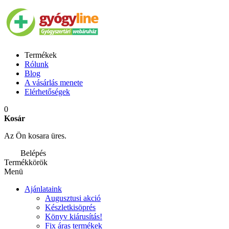
Termékek
Rólunk
Blog
A vásárlás menete
Elérhetőségek
0
Kosár
Az Ön kosara üres.
Belépés
Termékkörök
Menü
Ajánlataink
Augusztusi akció
Készletkisöprés
Könyv kiárusítás!
Fix áras termékek