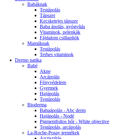
Babáknak
Testápolás
Tápszer
Kecsketejes tápszer
Baba ápolás, gyógyítás
Vitaminok, pelenkák
Fájdalom csillapítók
Mamáknak
Testápolás
Terhes vitaminok
Dermo patika
Babé
Akne
Arcápolás
Fényvédelem
Gyermek
Hajápolás
Testápolás
Bioderma
Babaápolás - Abc derm
Hajápolás - Nodé
Pigmentfoltos bőr - White objective
Testápolás, arcápolás
La-Roche-Posay termékek
Arctisztítás