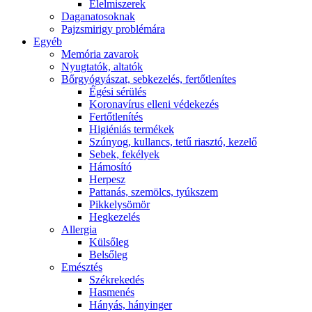
É́lelmiszerek
Daganatosoknak
Pajzsmirigy problémára
Egyéb
Memória zavarok
Nyugtatók, altatók
Bőrgyógyászat, sebkezelés, fertőtlenítes
É́gési sérülés
Koronavírus elleni védekezés
Fertőtlenítés
Higiéniás termékek
Szúnyog, kullancs, tetű riasztó, kezelő
Sebek, fekélyek
Hámosító
Herpesz
Pattanás, szemölcs, tyúkszem
Pikkelysömör
Hegkezelés
Allergia
Külsőleg
Belsőleg
Emésztés
Székrekedés
Hasmenés
Hányás, hányinger