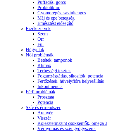
Puffadás, görcs
Probiotikum
Gyomorégés, savtúltenges
Máj és epe betegség
Emésztést elősegítő
Érzékszervek
Szem
Orr
Fül
Húgyutak
Női problémák
Betétek, tamponok
Klimax
Terhességi tesztek
Fogamzásgátlás, síkosítók, potencia
Fertőzések, hüvelyflóra helyreállítás
Inkontinencia
Férfi problémák
Prosztata
Potencia
Szív és érrrendszer
Aranyér
Visszér
Koleszterinszint csökkentők, omega 3
Vérnyomás és szív gyógyszerei