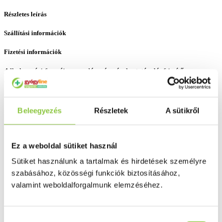
Részletes leírás
Szállítási információk
Fizetési információk
Alkalmazási formái: aromalámpás párologtatás, légfrissítő spray,
aromafürdő, masszázs, bőrápoló kozmetikai készítmény
Bővebben ...
Beleegyezés
Részletek
A sütikről
Ingyenes szállítás 18 000 Ft felett
Minőségellenőrzött termékek
Ez a weboldal sütiket használ
Valós gyógyszertári háttér
Sütiket használunk a tartalmak és hirdetések személyre
Folyamatos akciók
szabásához, közösségi funkciók biztosításához,
valamint weboldalforgalmunk elemzéséhez.
Ezek is érdekelhetik Önt
Hozzájárulás