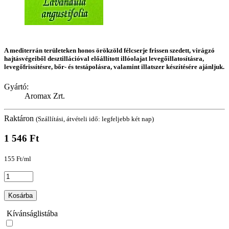
A mediterrán területeken honos örökzöld félcserje frissen szedett, virágzó
hajtásvégeiből desztillációval előállított illóolajat levegőillatosításra,
levegőfrissítésre, bőr- és testápolásra, valamint illatszer készítésére ajánljuk.
Gyártó:
Aromax Zrt.
Raktáron
(Szállítási, átvételi idő: legfeljebb két nap)
1 546 Ft
155 Ft/ml
Kosárba
Kívánságlistába