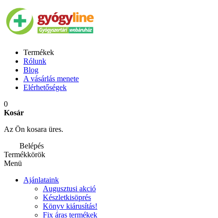
Termékek
Rólunk
Blog
A vásárlás menete
Elérhetőségek
0
Kosár
Az Ön kosara üres.
Belépés
Termékkörök
Menü
Ajánlataink
Augusztusi akció
Készletkisöprés
Könyv kiárusítás!
Fix áras termékek