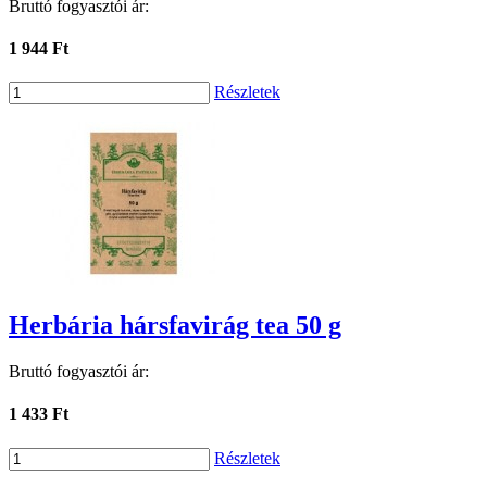
Bruttó fogyasztói ár:
1 944 Ft
Részletek
Herbária hársfavirág tea 50 g
Bruttó fogyasztói ár:
1 433 Ft
Részletek