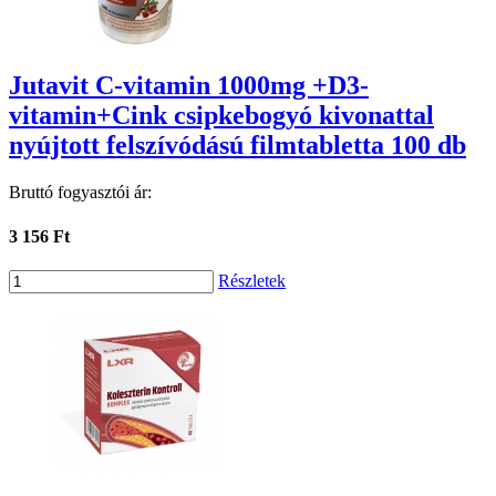
Jutavit C-vitamin 1000mg +D3-
vitamin+Cink csipkebogyó kivonattal
nyújtott felszívódású filmtabletta 100 db
Bruttó fogyasztói ár:
3 156 Ft
Részletek