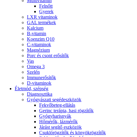
Multivitamin
Felnőtt
Gyerek
LXR vitaminok
GAL termékek
Kalcium
B-vitamin
Koenzim Q10
C-vitaminok
Magnézium
Porc és csont erősítők
Vas
Omega 3
Szelén
Immunerősítők
D-vitaminok
Életmód, szépség
Diagnosztika
Gyógyászati segédeszközök
Fekvőbeteg-ellátás
Gerinc terápia, hasi rögzítők
Gyógyharisnyák
Hőmérők, lázmérők
Járást segítő eszközök
Csuklórögzítők és könyökrögzítők