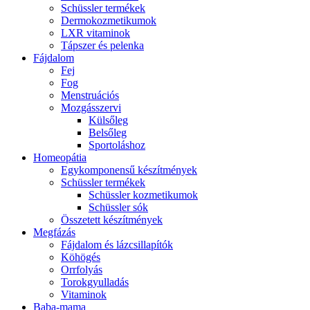
Schüssler termékek
Dermokozmetikumok
LXR vitaminok
Tápszer és pelenka
Fájdalom
Fej
Fog
Menstruációs
Mozgásszervi
Külsőleg
Belsőleg
Sportoláshoz
Homeopátia
Egykomponensű készítmények
Schüssler termékek
Schüssler kozmetikumok
Schüssler sók
Összetett készítmények
Megfázás
Fájdalom és lázcsillapítók
Köhögés
Orrfolyás
Torokgyulladás
Vitaminok
Baba-mama