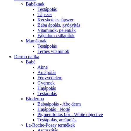
Babáknak
Testápolás
Tápszer
Kecsketejes tápszer
Baba ápolás, gyógyítás
Vitaminok, pelenkák
Fájdalom csillapítók
Mamáknak
Testápolás
Terhes vitaminok
Dermo patika
Babé
Akne
Arcápolás
Fényvédelem
Gyermek
Hajápolás
Testápolás
Bioderma
Babaápolás - Abc derm
Hajápolás - Nodé
Pigmentfoltos bőr - White objective
Testápolás, arcápolás
La-Roche-Posay termékek
Arctisztítás