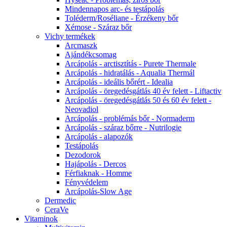
Mindennapos arc- és testápolás
Toléderm/Roséliane - Érzékeny bőr
Xémose - Száraz bőr
Vichy termékek
Arcmaszk
Ajándékcsomag
Arcápolás - arctisztítás - Purete Thermale
Arcápolás - hidratálás - Aqualia Thermál
Arcápolás - ideális bőrért - Idealia
Arcápolás - öregedésgátlás 40 év felett - Liftactiv
Arcápolás - öregedésgátlás 50 és 60 év felett -
Neovadiol
Arcápolás - problémás bőr - Normaderm
Arcápolás - száraz bőrre - Nutrilogie
Arcápolás - alapozók
Testápolás
Dezodorok
Hajápolás - Dercos
Férfiaknak - Homme
Fényvédelem
Arcápolás-Slow Age
Dermedic
CeraVe
Vitaminok