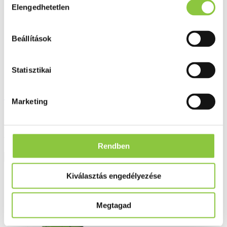
Elengedhetetlen
kiválasztása
Beállítások
Statisztikai
Orvosi pemetefű cukorka 75 g
Marketing
Bruttó fogyasztói ár:
596 Ft
Rendben
Részletek
Kiválasztás engedélyezése
Megtagad