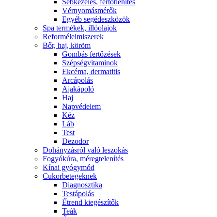
Sebkezelés, fertőtlenítés
Vérnyomásmérők
Egyéb segédeszközök
Spa termékek, illóolajok
Reformélelmiszerek
Bőr, haj, köröm
Gombás fertőzések
Szépségvitaminok
Ekcéma, dermatitis
Arcápolás
Ajakápoló
Haj
Napvédelem
Kéz
Láb
Test
Dezodor
Dohányzásról való leszokás
Fogyókúra, méregtelenítés
Kínai gyógymód
Cukorbetegeknek
Diagnosztika
Testápolás
É́trend kiegészítők
Teák