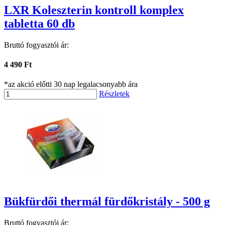
LXR Koleszterin kontroll komplex
tabletta 60 db
Bruttó fogyasztói ár:
4 490 Ft
*az akció előtti 30 nap legalacsonyabb ára
Részletek
Bükfürdői thermál fürdőkristály - 500 g
Bruttó fogyasztói ár: