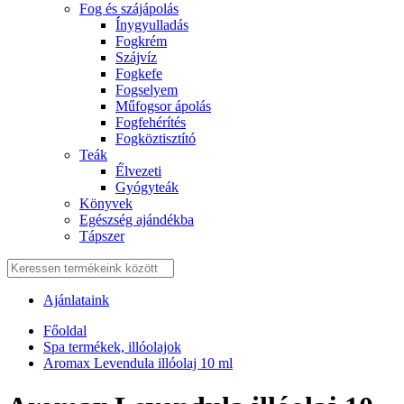
Fog és szájápolás
Í́nygyulladás
Fogkrém
Szájvíz
Fogkefe
Fogselyem
Műfogsor ápolás
Fogfehérítés
Fogköztisztító
Teák
É́lvezeti
Gyógyteák
Könyvek
Egészség ajándékba
Tápszer
Ajánlataink
Főoldal
Spa termékek, illóolajok
Aromax Levendula illóolaj 10 ml