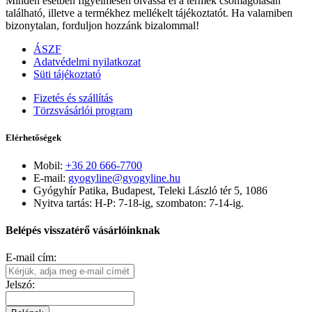
Minden esetben figyelmesen olvassa el a termék csomagolásán
található, illetve a termékhez mellékelt tájékoztatót. Ha valamiben
bizonytalan, forduljon hozzánk bizalommal!
ÁSZF
Adatvédelmi nyilatkozat
Süti tájékoztató
Fizetés és szállítás
Törzsvásárlói program
Elérhetőségek
Mobil:
+36 20 666-7700
E-mail:
gyogyline@gyogyline.hu
Gyógyhír Patika, Budapest, Teleki László tér 5, 1086
Nyitva tartás: H-P: 7-18-ig, szombaton: 7-14-ig.
Belépés visszatérő vásárlóinknak
E-mail cím:
Jelszó: