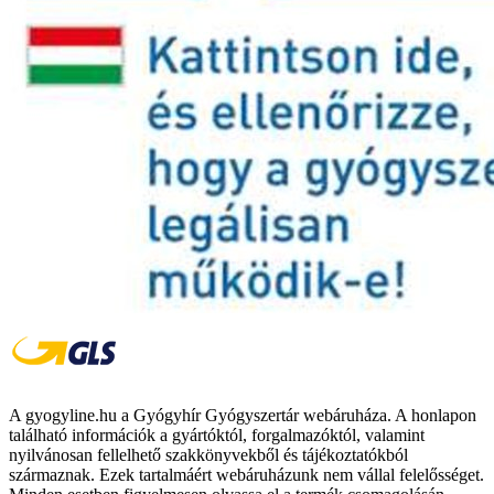
A gyogyline.hu a Gyógyhír Gyógyszertár webáruháza. A honlapon
található információk a gyártóktól, forgalmazóktól, valamint
nyilvánosan fellelhető szakkönyvekből és tájékoztatókból
származnak. Ezek tartalmáért webáruházunk nem vállal felelősséget.