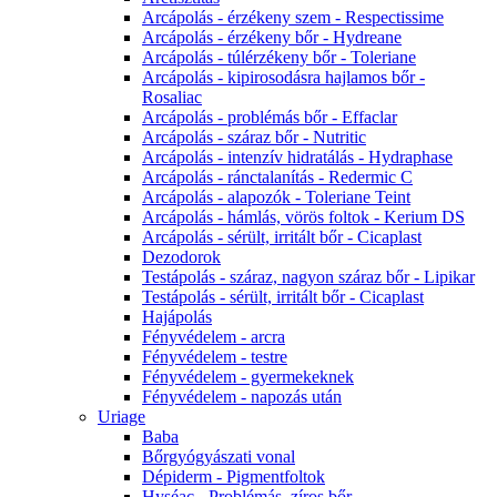
Arcápolás - érzékeny szem - Respectissime
Arcápolás - érzékeny bőr - Hydreane
Arcápolás - túlérzékeny bőr - Toleriane
Arcápolás - kipirosodásra hajlamos bőr -
Rosaliac
Arcápolás - problémás bőr - Effaclar
Arcápolás - száraz bőr - Nutritic
Arcápolás - intenzív hidratálás - Hydraphase
Arcápolás - ránctalanítás - Redermic C
Arcápolás - alapozók - Toleriane Teint
Arcápolás - hámlás, vörös foltok - Kerium DS
Arcápolás - sérült, irritált bőr - Cicaplast
Dezodorok
Testápolás - száraz, nagyon száraz bőr - Lipikar
Testápolás - sérült, irritált bőr - Cicaplast
Hajápolás
Fényvédelem - arcra
Fényvédelem - testre
Fényvédelem - gyermekeknek
Fényvédelem - napozás után
Uriage
Baba
Bőrgyógyászati vonal
Dépiderm - Pigmentfoltok
Hyséac - Problémás, zíros bőr