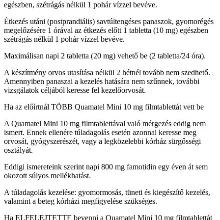
egészben, szétrágás nélkül 1 pohár vízzel bevéve.
Étkezés utáni (postprandiális) savtúltengéses panaszok, gyomorégés
megelőzésére 1 órával az étkezés előtt 1 tabletta (10 mg) egészben
szétrágás nélkül 1 pohár vízzel bevéve.
Maximálisan napi 2 tabletta (20 mg) vehető be (2 tabletta/24 óra).
A készítmény orvos utasítása nélkül 2 hétnél tovább nem szedhető.
Amennyiben panaszai a kezelés hatására nem szűnnek, további
vizsgálatok céljából keresse fel kezelőorvosát.
Ha az előírtnál TÖBB Quamatel Mini 10 mg filmtablettát vett be
A Quamatel Mini 10 mg filmtablettával való mérgezés eddig nem
ismert. Ennek ellenére túladagolás esetén azonnal keresse meg
orvosát, gyógyszerészét, vagy a legközelebbi kórház sürgősségi
osztályát.
Eddigi ismereteink szerint napi 800 mg famotidin egy éven át sem
okozott súlyos mellékhatást.
A túladagolás kezelése: gyomormosás, tüneti és kiegészítő kezelés,
valamint a beteg kórházi megfigyelése szükséges.
Ha ELFELEJTETTE bevenni a Quamatel Mini 10 mg filmtablettát