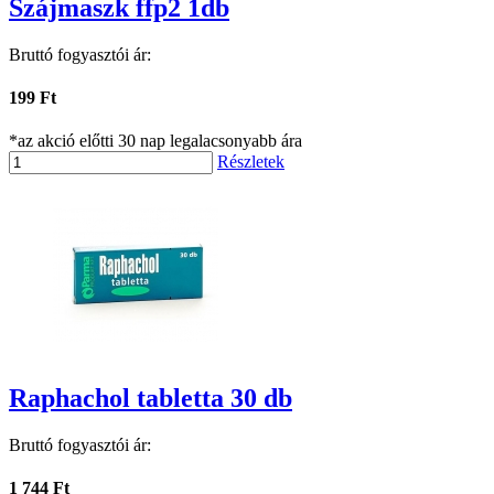
Szájmaszk ffp2 1db
Bruttó fogyasztói ár:
199 Ft
*az akció előtti 30 nap legalacsonyabb ára
Részletek
Raphachol tabletta 30 db
Bruttó fogyasztói ár:
1 744 Ft