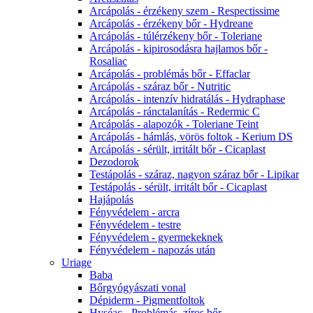
Arcápolás - érzékeny szem - Respectissime
Arcápolás - érzékeny bőr - Hydreane
Arcápolás - túlérzékeny bőr - Toleriane
Arcápolás - kipirosodásra hajlamos bőr -
Rosaliac
Arcápolás - problémás bőr - Effaclar
Arcápolás - száraz bőr - Nutritic
Arcápolás - intenzív hidratálás - Hydraphase
Arcápolás - ránctalanítás - Redermic C
Arcápolás - alapozók - Toleriane Teint
Arcápolás - hámlás, vörös foltok - Kerium DS
Arcápolás - sérült, irritált bőr - Cicaplast
Dezodorok
Testápolás - száraz, nagyon száraz bőr - Lipikar
Testápolás - sérült, irritált bőr - Cicaplast
Hajápolás
Fényvédelem - arcra
Fényvédelem - testre
Fényvédelem - gyermekeknek
Fényvédelem - napozás után
Uriage
Baba
Bőrgyógyászati vonal
Dépiderm - Pigmentfoltok
Hyséac - Problémás, zíros bőr