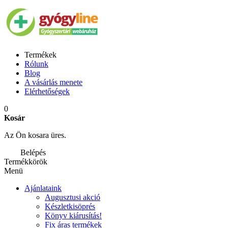
Termékek
Rólunk
Blog
A vásárlás menete
Elérhetőségek
0
Kosár
Az Ön kosara üres.
Belépés
Termékkörök
Menü
Ajánlataink
Augusztusi akció
Készletkisöprés
Könyv kiárusítás!
Fix áras termékek