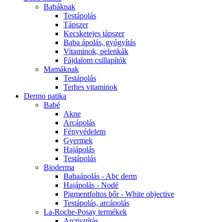
Babáknak
Testápolás
Tápszer
Kecsketejes tápszer
Baba ápolás, gyógyítás
Vitaminok, pelenkák
Fájdalom csillapítók
Mamáknak
Testápolás
Terhes vitaminok
Dermo patika
Babé
Akne
Arcápolás
Fényvédelem
Gyermek
Hajápolás
Testápolás
Bioderma
Babaápolás - Abc derm
Hajápolás - Nodé
Pigmentfoltos bőr - White objective
Testápolás, arcápolás
La-Roche-Posay termékek
Arctisztítás