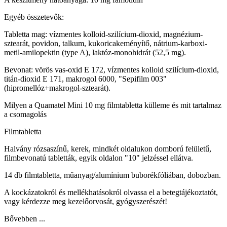
Egyéb összetevők:
Tabletta mag: vízmentes kolloid-szilícium-dioxid, magnézium-
sztearát, povidon, talkum, kukoricakeményítő, nátrium-karboxi-
metil-amilopektin (type A), laktóz-monohidrát (52,5 mg).
Bevonat: vörös vas-oxid E 172, vízmentes kolloid szilícium-dioxid,
titán-dioxid E 171, makrogol 6000, "Sepifilm 003"
(hipromellóz+makrogol-sztearát).
Milyen a Quamatel Mini 10 mg filmtabletta külleme és mit tartalmaz
a csomagolás
Filmtabletta
Halvány rózsaszínű, kerek, mindkét oldalukon domború felületű,
filmbevonatú tabletták, egyik oldalon "10" jelzéssel ellátva.
14 db filmtabletta, műanyag/alumínium buborékfóliában, dobozban.
A kockázatokról és mellékhatásokról olvassa el a betegtájékoztatót,
vagy kérdezze meg kezelőorvosát, gyógyszerészét!
Bővebben ...