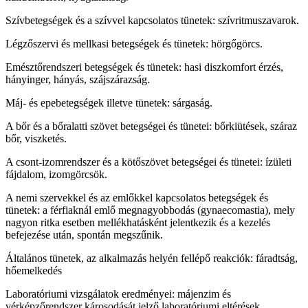
Szívbetegségek és a szívvel kapcsolatos tünetek: szívritmuszavarok.
Légzőszervi és mellkasi betegségek és tünetek: hörgőgörcs.
Emésztőrendszeri betegségek és tünetek: hasi diszkomfort érzés,
hányinger, hányás, szájszárazság.
Máj- és epebetegségek illetve tünetek: sárgaság.
A bőr és a bőralatti szövet betegségei és tünetei: bőrkiütések, száraz
bőr, viszketés.
A csont-izomrendszer és a kötőszövet betegségei és tünetei: ízületi
fájdalom, izomgörcsök.
A nemi szervekkel és az emlőkkel kapcsolatos betegségek és
tünetek: a férfiaknál emlő megnagyobbodás (gynaecomastia), mely
nagyon ritka esetben mellékhatásként jelentkezik és a kezelés
befejezése után, spontán megszűnik.
Általános tünetek, az alkalmazás helyén fellépő reakciók: fáradtság,
hőemelkedés
Laboratóriumi vizsgálatok eredményei: májenzim és
vérképzőrendszer károsodását jelző laboratóriumi eltérések.