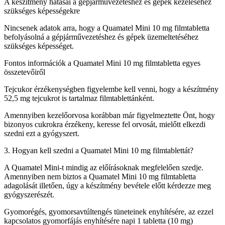
A készítmény hatásai a gépjárművezetéshez és gépek kezeléséhez
szükséges képességekre
Nincsenek adatok arra, hogy a Quamatel Mini 10 mg filmtabletta
befolyásolná a gépjárművezetéshez és gépek üzemeltetéséhez
szükséges képességet.
Fontos információk a Quamatel Mini 10 mg filmtabletta egyes
összetevőiről
Tejcukor érzékenységben figyelembe kell venni, hogy a készítmény
52,5 mg tejcukrot is tartalmaz filmtablettánként.
Amennyiben kezelőorvosa korábban már figyelmeztette Önt, hogy
bizonyos cukrokra érzékeny, keresse fel orvosát, mielőtt elkezdi
szedni ezt a gyógyszert.
3. Hogyan kell szedni a Quamatel Mini 10 mg filmtablettát?
A Quamatel Mini-t mindig az előírásoknak megfelelően szedje.
Amennyiben nem biztos a Quamatel Mini 10 mg filmtabletta
adagolását illetően, úgy a készítmény bevétele előtt kérdezze meg
gyógyszerészét.
Gyomorégés, gyomorsavtúltengés tüneteinek enyhítésére, az ezzel
kapcsolatos gyomorfájás enyhítésére napi 1 tabletta (10 mg)