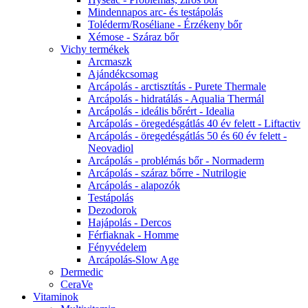
Mindennapos arc- és testápolás
Toléderm/Roséliane - Érzékeny bőr
Xémose - Száraz bőr
Vichy termékek
Arcmaszk
Ajándékcsomag
Arcápolás - arctisztítás - Purete Thermale
Arcápolás - hidratálás - Aqualia Thermál
Arcápolás - ideális bőrért - Idealia
Arcápolás - öregedésgátlás 40 év felett - Liftactiv
Arcápolás - öregedésgátlás 50 és 60 év felett -
Neovadiol
Arcápolás - problémás bőr - Normaderm
Arcápolás - száraz bőrre - Nutrilogie
Arcápolás - alapozók
Testápolás
Dezodorok
Hajápolás - Dercos
Férfiaknak - Homme
Fényvédelem
Arcápolás-Slow Age
Dermedic
CeraVe
Vitaminok