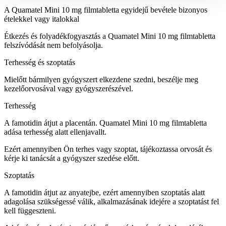
A Quamatel Mini 10 mg filmtabletta egyidejű bevétele bizonyos
ételekkel vagy italokkal
Étkezés és folyadékfogyasztás a Quamatel Mini 10 mg filmtabletta
felszívódását nem befolyásolja.
Terhesség és szoptatás
Mielőtt bármilyen gyógyszert elkezdene szedni, beszélje meg
kezelőorvosával vagy gyógyszerészével.
Terhesség
A famotidin átjut a placentán. Quamatel Mini 10 mg filmtabletta
adása terhesség alatt ellenjavallt.
Ezért amennyiben Ön terhes vagy szoptat, tájékoztassa orvosát és
kérje ki tanácsát a gyógyszer szedése előtt.
Szoptatás
A famotidin átjut az anyatejbe, ezért amennyiben szoptatás alatt
adagolása szükségessé válik, alkalmazásának idejére a szoptatást fel
kell függeszteni.