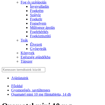
Fog és szájápolás
Í́nygyulladás
Fogkrém
Szájvíz
Fogkefe
Fogselyem
Műfogsor ápolás
Fogfehérítés
Fogköztisztító
Teák
É́lvezeti
Gyógyteák
Könyvek
Egészség ajándékba
Tápszer
Ajánlataink
Főoldal
Gyomorégés, savtúltenges
Quamatel mini 10 mg filmtabletta, 14 db