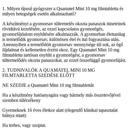
1. Milyen típusú gyógyszer a Quamatel Mini 10 mg filmtabletta és
milyen betegségek esetén alkalmazható?
A készítményt a gyomorsav túltermelés okozta panaszok tüneteinek
rövidtávú kezelésére, az ezzel kapcsolatos gyomorégés,
gyomorfájdalom enyhítésére alkalmazzák. A gyomorban élettanilag
is termelődik gyomorsav, különösen étel és ital fogyasztása után.
Amennyiben a termelődött gyomorsav mennyisége túl sok, az égő
fájdalmat és kellemetlen érzést okoz. Egy Quamatel Mini 10 mg
filmtabletta tartósan enyhíti a gyomorégést, a gyomorsav
túltermelődés okozta panaszokat, az ezzel összefüggő gyomorfájást.
2. TUDNIVALÓK A QUAMATEL MINI 10 MG
FILMTABLETTA SZEDÉSE ELŐTT
NE SZEDJE a Quamatel Mini 10 mg filmtablettát
Ha a készítmény hatóanyagára vagy bármely más összetevőjével
szemben túlérzékeny
Gyermeknek 16 éves életkor alatt (elegendő klinikai tapasztalat
hiánya miatt)
Ha terhes, vagy szoptat.