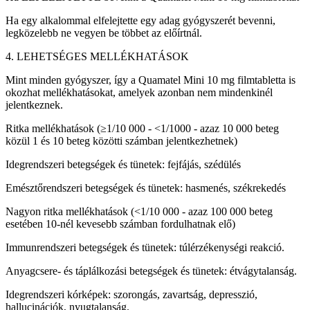
Ha egy alkalommal elfelejtette egy adag gyógyszerét bevenni,
legközelebb ne vegyen be többet az előírtnál.
4. LEHETSÉGES MELLÉKHATÁSOK
Mint minden gyógyszer, így a Quamatel Mini 10 mg filmtabletta is
okozhat mellékhatásokat, amelyek azonban nem mindenkinél
jelentkeznek.
Ritka mellékhatások (≥1/10 000 - <1/1000 - azaz 10 000 beteg
közül 1 és 10 beteg közötti számban jelentkezhetnek)
Idegrendszeri betegségek és tünetek: fejfájás, szédülés
Emésztőrendszeri betegségek és tünetek: hasmenés, székrekedés
Nagyon ritka mellékhatások (<1/10 000 - azaz 100 000 beteg
esetében 10-nél kevesebb számban fordulhatnak elő)
Immunrendszeri betegségek és tünetek: túlérzékenységi reakció.
Anyagcsere- és táplálkozási betegségek és tünetek: étvágytalanság.
Idegrendszeri kórképek: szorongás, zavartság, depresszió,
hallucinációk, nyugtalanság.