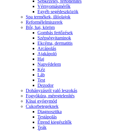
Sebkezelés, fertőtlenítés
Vérnyomásmérők
Egyéb segédeszközök
Spa termékek, illóolajok
Reformélelmiszerek
Bőr, haj, köröm
Gombás fertőzések
Szépségvitaminok
Ekcéma, dermatitis
Arcápolás
Ajakápoló
Haj
Napvédelem
Kéz
Láb
Test
Dezodor
Dohányzásról való leszokás
Fogyókúra, méregtelenítés
Kínai gyógymód
Cukorbetegeknek
Diagnosztika
Testápolás
É́trend kiegészítők
Teák