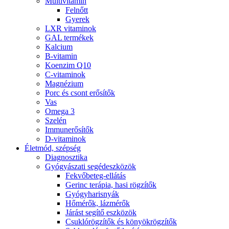
Multivitamin
Felnőtt
Gyerek
LXR vitaminok
GAL termékek
Kalcium
B-vitamin
Koenzim Q10
C-vitaminok
Magnézium
Porc és csont erősítők
Vas
Omega 3
Szelén
Immunerősítők
D-vitaminok
Életmód, szépség
Diagnosztika
Gyógyászati segédeszközök
Fekvőbeteg-ellátás
Gerinc terápia, hasi rögzítők
Gyógyharisnyák
Hőmérők, lázmérők
Járást segítő eszközök
Csuklórögzítők és könyökrögzítők