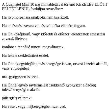
A Quamatel Mini 10 mg filmtablettával történő KEZELÉS ELŐTT
FELTÉTLENÜL forduljon orvosához:
Ha gyomorpanaszainak oka nem tisztázott.
Ha emésztési zavara van és szándéka ellenére fogyott.
Ha Ön középkorú, vagy idősebb és először jelentkeztek emésztési
zavarai, illetve a
korábban fennálló tünetei megváltoztak.
Ha fekete székletürítést észlel.
Ha Önnek egyidejűleg más betegsége is van, orvosi kezelés alatt áll,
vagy egyidejűleg
más gyógyszert is szed.
Ha Önnél egyéb savtermelést csökkentő gyógyszer előzőleg
túlérzékenységi reakciót
(allergiát) váltott ki.
Ha vese-, vagy májbetegségben szenved.