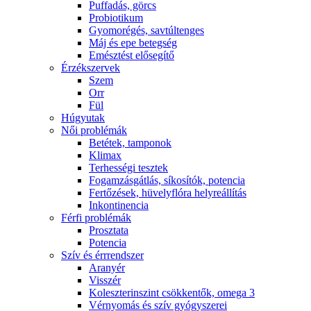
Puffadás, görcs
Probiotikum
Gyomorégés, savtúltenges
Máj és epe betegség
Emésztést elősegítő
Érzékszervek
Szem
Orr
Fül
Húgyutak
Női problémák
Betétek, tamponok
Klimax
Terhességi tesztek
Fogamzásgátlás, síkosítók, potencia
Fertőzések, hüvelyflóra helyreállítás
Inkontinencia
Férfi problémák
Prosztata
Potencia
Szív és érrrendszer
Aranyér
Visszér
Koleszterinszint csökkentők, omega 3
Vérnyomás és szív gyógyszerei