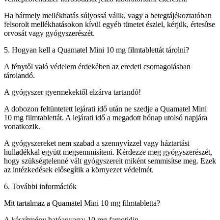
Ha bármely mellékhatás súlyossá válik, vagy a betegtájékoztatóban
felsorolt mellékhatásokon kívül egyéb tünetet észlel, kérjük, értesítse
orvosát vagy gyógyszerészét.
5. Hogyan kell a Quamatel Mini 10 mg filmtablettát tárolni?
A fénytől való védelem érdekében az eredeti csomagolásban
tárolandó.
A gyógyszer gyermekektől elzárva tartandó!
A dobozon feltüntetett lejárati idő után ne szedje a Quamatel Mini
10 mg filmtablettát. A lejárati idő a megadott hónap utolsó napjára
vonatkozik.
A gyógyszereket nem szabad a szennyvízzel vagy háztartási
hulladékkal együtt megsemmisíteni. Kérdezze meg gyógyszerészét,
hogy szükségtelenné vált gyógyszereit miként semmisítse meg. Ezek
az intézkedések elősegítik a környezet védelmét.
6. További információk
Mit tartalmaz a Quamatel Mini 10 mg filmtabletta?
A készítmény hatóanyaga: 10 mg famotidin