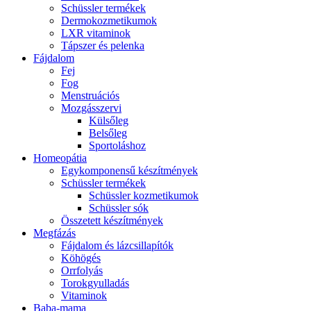
Schüssler termékek
Dermokozmetikumok
LXR vitaminok
Tápszer és pelenka
Fájdalom
Fej
Fog
Menstruációs
Mozgásszervi
Külsőleg
Belsőleg
Sportoláshoz
Homeopátia
Egykomponensű készítmények
Schüssler termékek
Schüssler kozmetikumok
Schüssler sók
Összetett készítmények
Megfázás
Fájdalom és lázcsillapítók
Köhögés
Orrfolyás
Torokgyulladás
Vitaminok
Baba-mama