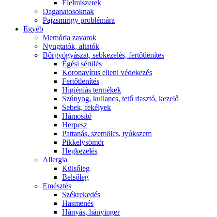
É́lelmiszerek
Daganatosoknak
Pajzsmirigy problémára
Egyéb
Memória zavarok
Nyugtatók, altatók
Bőrgyógyászat, sebkezelés, fertőtlenítes
É́gési sérülés
Koronavírus elleni védekezés
Fertőtlenítés
Higiéniás termékek
Szúnyog, kullancs, tetű riasztó, kezelő
Sebek, fekélyek
Hámosító
Herpesz
Pattanás, szemölcs, tyúkszem
Pikkelysömör
Hegkezelés
Allergia
Külsőleg
Belsőleg
Emésztés
Székrekedés
Hasmenés
Hányás, hányinger