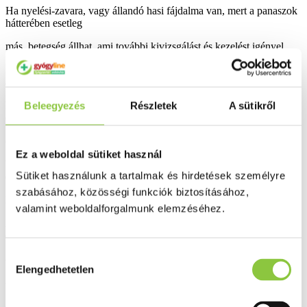
Ha nyelési-zavara, vagy állandó hasi fájdalma van, mert a panaszok
hátterében esetleg
más, betegség állhat, ami további kivizsgálást és kezelést igényel.
A Quamatel Mini 10 mg filmtabletta fokozott elővigyázatossággal
alkalmazható
Beleegyezés
Részletek
A sütikről
Ha a beteg májelégtelenségben szenved, akkor egyedi orvosi
elbírálás alapján, az adag
csökkentésével alkalmazható a készítmény
Ez a weboldal sütiket használ
Vesebetegségben szenvedőknél az orvosnak az adagolást mindig
Sütiket használunk a tartalmak és hirdetések személyre
egyénileg kell beállítania.
szabásához, közösségi funkciók biztosításához,
Figyelmeztetések
valamint weboldalforgalmunk elemzéséhez.
A gyógyszer szedése mellett az alább felsoroltak betartása segít
enyhíteni az Ön tüneteit:
Hozzájárulás
- Étkezés után 2 órán belül ne feküdjön le
Elengedhetetlen
kiválasztása
- A párnáját emelje magasra
- Ruhája és az öve ne legyen szoros