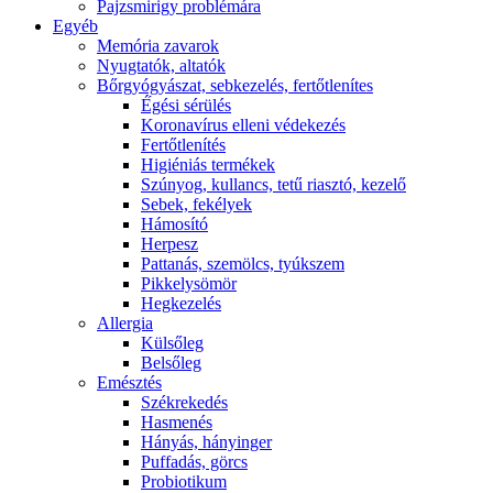
Pajzsmirigy problémára
Egyéb
Memória zavarok
Nyugtatók, altatók
Bőrgyógyászat, sebkezelés, fertőtlenítes
É́gési sérülés
Koronavírus elleni védekezés
Fertőtlenítés
Higiéniás termékek
Szúnyog, kullancs, tetű riasztó, kezelő
Sebek, fekélyek
Hámosító
Herpesz
Pattanás, szemölcs, tyúkszem
Pikkelysömör
Hegkezelés
Allergia
Külsőleg
Belsőleg
Emésztés
Székrekedés
Hasmenés
Hányás, hányinger
Puffadás, görcs
Probiotikum