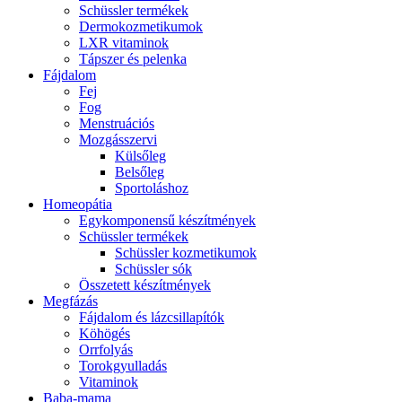
Schüssler termékek
Dermokozmetikumok
LXR vitaminok
Tápszer és pelenka
Fájdalom
Fej
Fog
Menstruációs
Mozgásszervi
Külsőleg
Belsőleg
Sportoláshoz
Homeopátia
Egykomponensű készítmények
Schüssler termékek
Schüssler kozmetikumok
Schüssler sók
Összetett készítmények
Megfázás
Fájdalom és lázcsillapítók
Köhögés
Orrfolyás
Torokgyulladás
Vitaminok
Baba-mama