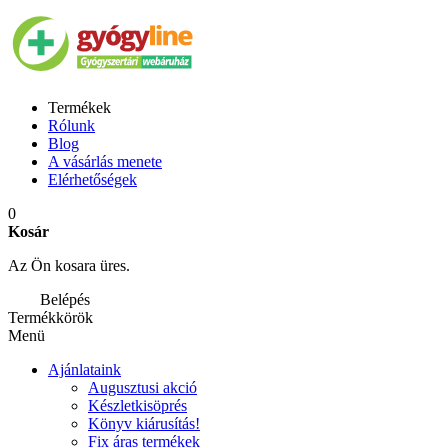
Termékek
Rólunk
Blog
A vásárlás menete
Elérhetőségek
0
Kosár
Az Ön kosara üres.
Belépés
Termékkörök
Menü
Ajánlataink
Augusztusi akció
Készletkisöprés
Könyv kiárusítás!
Fix áras termékek