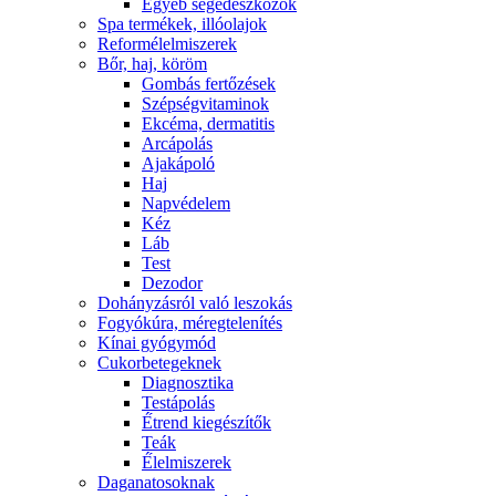
Egyéb segédeszközök
Spa termékek, illóolajok
Reformélelmiszerek
Bőr, haj, köröm
Gombás fertőzések
Szépségvitaminok
Ekcéma, dermatitis
Arcápolás
Ajakápoló
Haj
Napvédelem
Kéz
Láb
Test
Dezodor
Dohányzásról való leszokás
Fogyókúra, méregtelenítés
Kínai gyógymód
Cukorbetegeknek
Diagnosztika
Testápolás
É́trend kiegészítők
Teák
É́lelmiszerek
Daganatosoknak