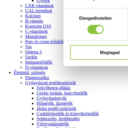
Gyerek
LXR vitaminok
GAL termékek
Hozzájárulás
Kalcium
Elengedhetetlen
kiválasztása
B-vitamin
Koenzim Q10
C-vitaminok
Magnézium
Porc és csont erősítők
Vas
Omega 3
Megtagad
Szelén
Immunerősítők
D-vitaminok
Életmód, szépség
Diagnosztika
Gyógyászati segédeszközök
Fekvőbeteg-ellátás
Gerinc terápia, hasi rögzítők
Gyógyharisnyák
Hőmérők, lázmérők
Járást segítő eszközök
Csuklórögzítők és könyökrögzítők
Sebkezelés, fertőtlenítés
Vérnyomásmérők