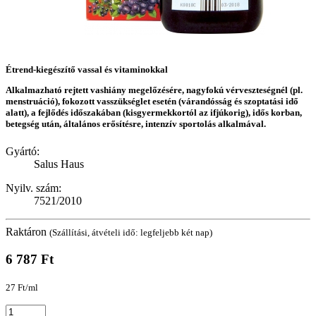
Étrend-kiegészítő vassal és vitaminokkal
Alkalmazható rejtett vashiány megelőzésére, nagyfokú vérveszteségnél (pl.
menstruáció), fokozott vasszükséglet esetén (várandósság és szoptatási idő
alatt), a fejlődés időszakában (kisgyermekkortól az ifjúkorig), idős korban,
betegség után, általános erősítésre, intenzív sportolás alkalmával.
Gyártó:
Salus Haus
Nyilv. szám:
7521/2010
Raktáron
(Szállítási, átvételi idő: legfeljebb két nap)
6 787 Ft
27 Ft/ml