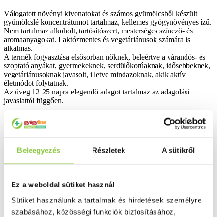
Válogatott növényi kivonatokat és számos gyümölcsből készült
gyümölcslé koncentrátumot tartalmaz, kellemes gyógynövényes ízű.
Nem tartalmaz alkoholt, tartósítószert, mesterséges színező- és
aromaanyagokat. Laktózmentes és vegetáriánusok számára is
alkalmas.
A termék fogyasztása elsősorban nőknek, beleértve a várandós- és
szoptató anyákat, gyermekeknek, serdülőkorúaknak, idősebbeknek,
vegetáriánusoknak javasolt, illetve mindazoknak, akik aktív
életmódot folytatnak.
Az üveg 12-25 napra elegendő adagot tartalmaz az adagolási
javaslattól függően.
Összetevők:
Az alábbi növények vizes kivonata (54%):
sárgarépagyökér, csalánlevél, spenótlevél, tarackbúza-gyökértörzs,
édeskömény, barna alga, hibiszkuszvirág.
Beleegyezés
Részletek
A sütikről
Gyümölcslé koncentrátum keverék (29,4%):
körte, szőlő, fekete ribiszke juice, szeder, cseresznye, narancs, cékla,
szenjánoskenyérmag, ivóvíz, citrom, alma.
Vizes élesztő kivonat, méz, vizes csipkebogyó-kivonat 4% C
Ez a weboldal sütiket használ
vitamin tartalommal, vas(II)-glükonát, búzacsíra száraz-kivonat, C-
vitamin (L-aszkorbinsav), természetes aromák, B1-vitamin (tiamin-
Sütiket használunk a tartalmak és hirdetések személyre
hidroklorid), B2-vitamin (riboflavin-5'-foszfát nátrium), B6-vitamin
szabásához, közösségi funkciók biztosításához,
(piridoxin-hidroklorid), B12-vitamin (ciano-kobalamin).