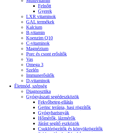
Multivitamin
Felnőtt
Gyerek
LXR vitaminok
GAL termékek
Kalcium
B-vitamin
Koenzim Q10
C-vitaminok
Magnézium
Porc és csont erősítők
Vas
Omega 3
Szelén
Immunerősítők
D-vitaminok
Életmód, szépség
Diagnosztika
Gyógyászati segédeszközök
Fekvőbeteg-ellátás
Gerinc terápia, hasi rögzítők
Gyógyharisnyák
Hőmérők, lázmérők
Járást segítő eszközök
Csuklórögzítők és könyökrögzítők