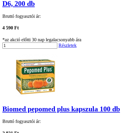
D6, 200 db
Bruttó fogyasztói ár:
4 590 Ft
*az akció előtti 30 nap legalacsonyabb ára
Részletek
Biomed pepomed plus kapszula 100 db
Bruttó fogyasztói ár: