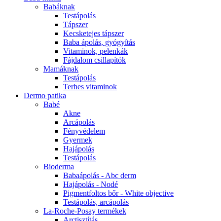
Babáknak
Testápolás
Tápszer
Kecsketejes tápszer
Baba ápolás, gyógyítás
Vitaminok, pelenkák
Fájdalom csillapítók
Mamáknak
Testápolás
Terhes vitaminok
Dermo patika
Babé
Akne
Arcápolás
Fényvédelem
Gyermek
Hajápolás
Testápolás
Bioderma
Babaápolás - Abc derm
Hajápolás - Nodé
Pigmentfoltos bőr - White objective
Testápolás, arcápolás
La-Roche-Posay termékek
Arctisztítás