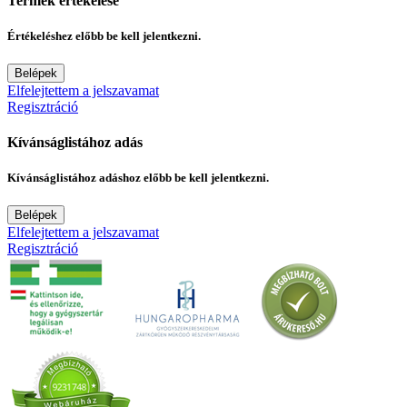
Termék értékelése
Értékeléshez előbb be kell jelentkezni.
Belépek
Elfelejtettem a jelszavamat
Regisztráció
Kívánságlistához adás
Kívánságlistához adáshoz előbb be kell jelentkezni.
Belépek
Elfelejtettem a jelszavamat
Regisztráció