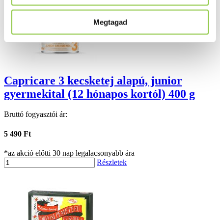
Megtagad
Capricare 3 kecsketej alapú, junior
gyermekital (12 hónapos kortól) 400 g
Bruttó fogyasztói ár:
5 490 Ft
*az akció előtti 30 nap legalacsonyabb ára
Részletek