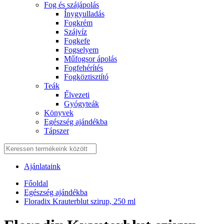
Fog és szájápolás
Í́nygyulladás
Fogkrém
Szájvíz
Fogkefe
Fogselyem
Műfogsor ápolás
Fogfehérítés
Fogköztisztító
Teák
É́lvezeti
Gyógyteák
Könyvek
Egészség ajándékba
Tápszer
Ajánlataink
Főoldal
Egészség ajándékba
Floradix Krauterblut szirup, 250 ml