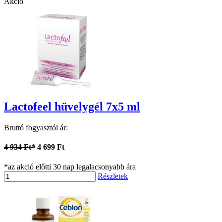
Akció
Lactofeel hüvelygél 7x5 ml
Bruttó fogyasztói ár:
4 934 Ft*
4 699 Ft
*az akció előtti 30 nap legalacsonyabb ára
Részletek