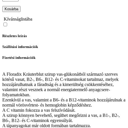
Kosárba
Kívánságlistába
Részletes leírás
Szállítási információk
Fizetési információk
A Floradix Kräuterblut szirup vas-glükonátból származó szerves
kötésű vasat, B2-, B6-, B12- és C-vitaminokat tartalmaz, melyek
hozzájárulhatnak a fáradtság és a kimerültség csökkentéséhez,
valamint részt vesznek a normál energiatermelő anyagcsere-
folyamatokban.
Ezenkívül a vas, valamint a B6- és a B12-vitaminok hozzájárulnak a
normál vörösvértest- és hemoglobin képződéshez.
A C vitamin fokozza a vas felszívódását.
A szirup könnyen bevehető, segíthet megőrizni a vas, a B1-, B2-,
B6-, B12- és C-vitaminok egyensúlyát.
A tápanyagokat már oldott formában tartalmazza.