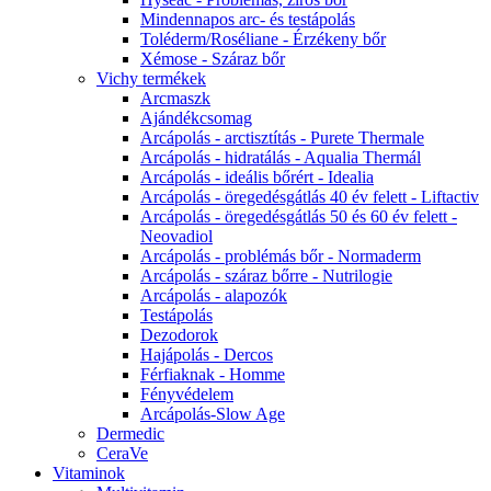
Mindennapos arc- és testápolás
Toléderm/Roséliane - Érzékeny bőr
Xémose - Száraz bőr
Vichy termékek
Arcmaszk
Ajándékcsomag
Arcápolás - arctisztítás - Purete Thermale
Arcápolás - hidratálás - Aqualia Thermál
Arcápolás - ideális bőrért - Idealia
Arcápolás - öregedésgátlás 40 év felett - Liftactiv
Arcápolás - öregedésgátlás 50 és 60 év felett -
Neovadiol
Arcápolás - problémás bőr - Normaderm
Arcápolás - száraz bőrre - Nutrilogie
Arcápolás - alapozók
Testápolás
Dezodorok
Hajápolás - Dercos
Férfiaknak - Homme
Fényvédelem
Arcápolás-Slow Age
Dermedic
CeraVe
Vitaminok