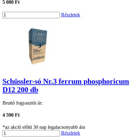
5 080 Ft
Részletek
Schüssler-só Nr.3 ferrum phosphoricum
D12 200 db
Bruttó fogyasztói ár:
4 590 Ft
*az akció előtti 30 nap legalacsonyabb ára
Részletek