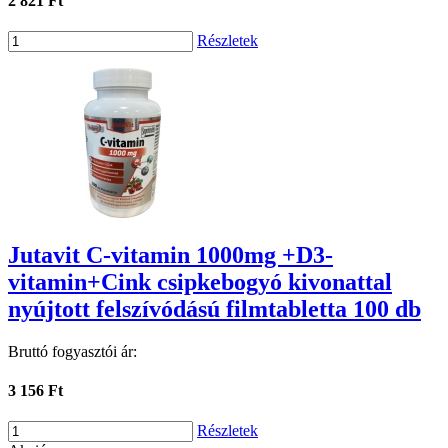
2 821 Ft
Részletek
Jutavit C-vitamin 1000mg +D3-
vitamin+Cink csipkebogyó kivonattal
nyújtott felszívódású filmtabletta 100 db
Bruttó fogyasztói ár:
3 156 Ft
Részletek