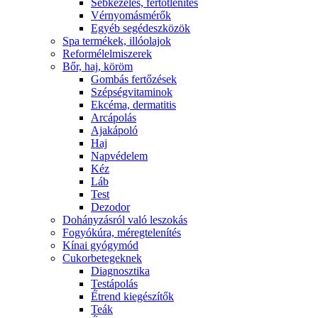
Sebkezelés, fertőtlenítés
Vérnyomásmérők
Egyéb segédeszközök
Spa termékek, illóolajok
Reformélelmiszerek
Bőr, haj, köröm
Gombás fertőzések
Szépségvitaminok
Ekcéma, dermatitis
Arcápolás
Ajakápoló
Haj
Napvédelem
Kéz
Láb
Test
Dezodor
Dohányzásról való leszokás
Fogyókúra, méregtelenítés
Kínai gyógymód
Cukorbetegeknek
Diagnosztika
Testápolás
É́trend kiegészítők
Teák