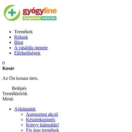
Termékek
Rólunk
Blog
A vásárlás menete
Elérhetőségek
0
Kosár
Az Ön kosara üres.
Belépés
Termékkörök
Menü
Ajánlataink
Augusztusi akció
Készletkisöprés
Könyv kiárusítás!
Fix áras termékek