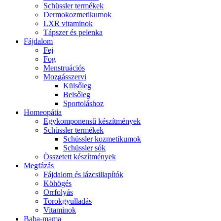
Schüssler termékek
Dermokozmetikumok
LXR vitaminok
Tápszer és pelenka
Fájdalom
Fej
Fog
Menstruációs
Mozgásszervi
Külsőleg
Belsőleg
Sportoláshoz
Homeopátia
Egykomponensű készítmények
Schüssler termékek
Schüssler kozmetikumok
Schüssler sók
Összetett készítmények
Megfázás
Fájdalom és lázcsillapítók
Köhögés
Orrfolyás
Torokgyulladás
Vitaminok
Baba-mama