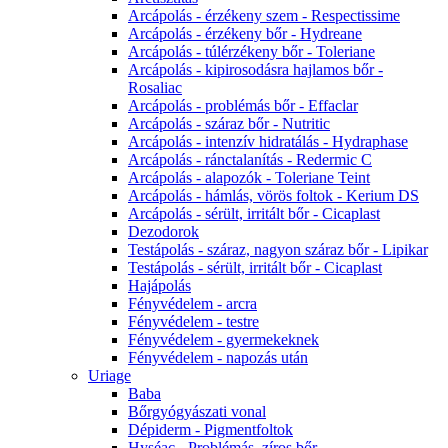
Arcápolás - érzékeny szem - Respectissime
Arcápolás - érzékeny bőr - Hydreane
Arcápolás - túlérzékeny bőr - Toleriane
Arcápolás - kipirosodásra hajlamos bőr -
Rosaliac
Arcápolás - problémás bőr - Effaclar
Arcápolás - száraz bőr - Nutritic
Arcápolás - intenzív hidratálás - Hydraphase
Arcápolás - ránctalanítás - Redermic C
Arcápolás - alapozók - Toleriane Teint
Arcápolás - hámlás, vörös foltok - Kerium DS
Arcápolás - sérült, irritált bőr - Cicaplast
Dezodorok
Testápolás - száraz, nagyon száraz bőr - Lipikar
Testápolás - sérült, irritált bőr - Cicaplast
Hajápolás
Fényvédelem - arcra
Fényvédelem - testre
Fényvédelem - gyermekeknek
Fényvédelem - napozás után
Uriage
Baba
Bőrgyógyászati vonal
Dépiderm - Pigmentfoltok
Hyséac - Problémás, zíros bőr