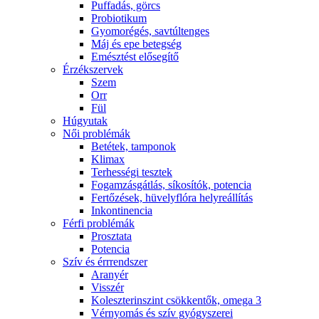
Puffadás, görcs
Probiotikum
Gyomorégés, savtúltenges
Máj és epe betegség
Emésztést elősegítő
Érzékszervek
Szem
Orr
Fül
Húgyutak
Női problémák
Betétek, tamponok
Klimax
Terhességi tesztek
Fogamzásgátlás, síkosítók, potencia
Fertőzések, hüvelyflóra helyreállítás
Inkontinencia
Férfi problémák
Prosztata
Potencia
Szív és érrrendszer
Aranyér
Visszér
Koleszterinszint csökkentők, omega 3
Vérnyomás és szív gyógyszerei