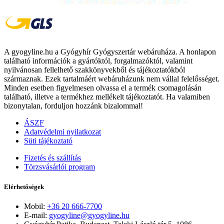
A gyogyline.hu a Gyógyhír Gyógyszertár webáruháza. A honlapon
található információk a gyártóktól, forgalmazóktól, valamint
nyilvánosan fellelhető szakkönyvekből és tájékoztatókból
származnak. Ezek tartalmáért webáruházunk nem vállal felelősséget.
Minden esetben figyelmesen olvassa el a termék csomagolásán
található, illetve a termékhez mellékelt tájékoztatót. Ha valamiben
bizonytalan, forduljon hozzánk bizalommal!
ÁSZF
Adatvédelmi nyilatkozat
Süti tájékoztató
Fizetés és szállítás
Törzsvásárlói program
Elérhetőségek
Mobil:
+36 20 666-7700
E-mail:
gyogyline@gyogyline.hu