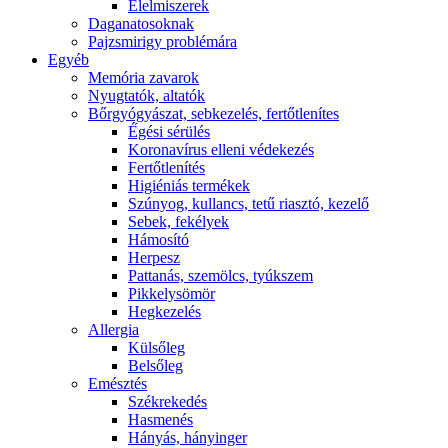
É́lelmiszerek
Daganatosoknak
Pajzsmirigy problémára
Egyéb
Memória zavarok
Nyugtatók, altatók
Bőrgyógyászat, sebkezelés, fertőtlenítes
É́gési sérülés
Koronavírus elleni védekezés
Fertőtlenítés
Higiéniás termékek
Szúnyog, kullancs, tetű riasztó, kezelő
Sebek, fekélyek
Hámosító
Herpesz
Pattanás, szemölcs, tyúkszem
Pikkelysömör
Hegkezelés
Allergia
Külsőleg
Belsőleg
Emésztés
Székrekedés
Hasmenés
Hányás, hányinger