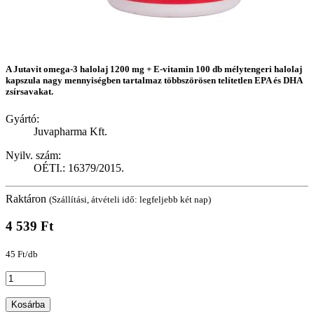
A Jutavit omega-3 halolaj 1200 mg + E-vitamin 100 db mélytengeri halolaj
kapszula nagy mennyiségben tartalmaz többszörösen telítetlen EPA és DHA
zsírsavakat.
Gyártó:
Juvapharma Kft.
Nyilv. szám:
OÉTI.: 16379/2015.
Raktáron
(Szállítási, átvételi idő: legfeljebb két nap)
4 539 Ft
45 Ft/db
Kosárba