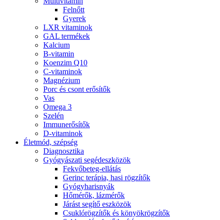
Multivitamin
Felnőtt
Gyerek
LXR vitaminok
GAL termékek
Kalcium
B-vitamin
Koenzim Q10
C-vitaminok
Magnézium
Porc és csont erősítők
Vas
Omega 3
Szelén
Immunerősítők
D-vitaminok
Életmód, szépség
Diagnosztika
Gyógyászati segédeszközök
Fekvőbeteg-ellátás
Gerinc terápia, hasi rögzítők
Gyógyharisnyák
Hőmérők, lázmérők
Járást segítő eszközök
Csuklórögzítők és könyökrögzítők