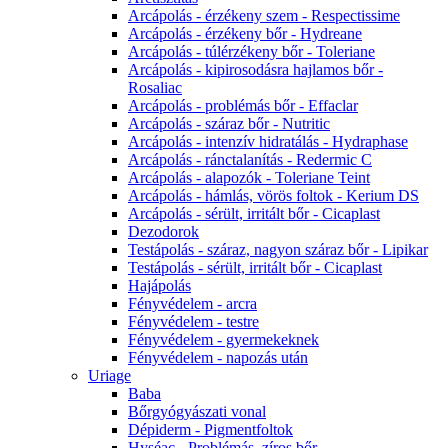
Arcápolás - érzékeny szem - Respectissime
Arcápolás - érzékeny bőr - Hydreane
Arcápolás - túlérzékeny bőr - Toleriane
Arcápolás - kipirosodásra hajlamos bőr -
Rosaliac
Arcápolás - problémás bőr - Effaclar
Arcápolás - száraz bőr - Nutritic
Arcápolás - intenzív hidratálás - Hydraphase
Arcápolás - ránctalanítás - Redermic C
Arcápolás - alapozók - Toleriane Teint
Arcápolás - hámlás, vörös foltok - Kerium DS
Arcápolás - sérült, irritált bőr - Cicaplast
Dezodorok
Testápolás - száraz, nagyon száraz bőr - Lipikar
Testápolás - sérült, irritált bőr - Cicaplast
Hajápolás
Fényvédelem - arcra
Fényvédelem - testre
Fényvédelem - gyermekeknek
Fényvédelem - napozás után
Uriage
Baba
Bőrgyógyászati vonal
Dépiderm - Pigmentfoltok
Hyséac - Problémás, zíros bőr