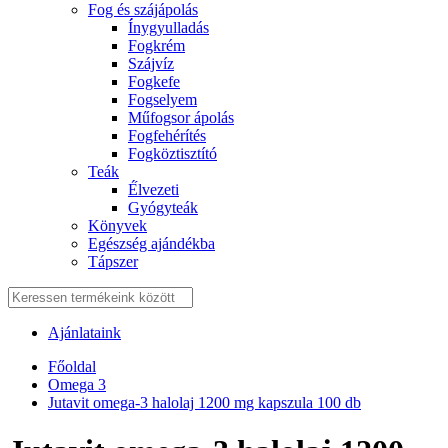
Fog és szájápolás
Í́nygyulladás
Fogkrém
Szájvíz
Fogkefe
Fogselyem
Műfogsor ápolás
Fogfehérítés
Fogköztisztító
Teák
É́lvezeti
Gyógyteák
Könyvek
Egészség ajándékba
Tápszer
Ajánlataink
Főoldal
Omega 3
Jutavit omega-3 halolaj 1200 mg kapszula 100 db