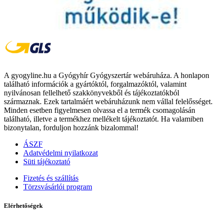
A gyogyline.hu a Gyógyhír Gyógyszertár webáruháza. A honlapon
található információk a gyártóktól, forgalmazóktól, valamint
nyilvánosan fellelhető szakkönyvekből és tájékoztatókból
származnak. Ezek tartalmáért webáruházunk nem vállal felelősséget.
Minden esetben figyelmesen olvassa el a termék csomagolásán
található, illetve a termékhez mellékelt tájékoztatót. Ha valamiben
bizonytalan, forduljon hozzánk bizalommal!
ÁSZF
Adatvédelmi nyilatkozat
Süti tájékoztató
Fizetés és szállítás
Törzsvásárlói program
Elérhetőségek