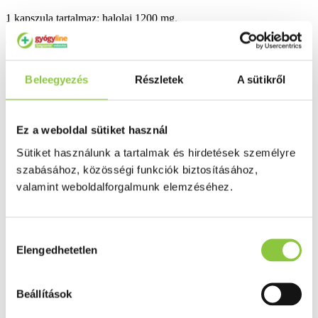
1 kapszula tartalmaz: halolaj 1200 mg.
Összetevők: halolaj, zselatin, nedvesítőszer (glicerin), víz.
Adagolás: napi 1 kapszulát vízzel egészben lenyelni.
Beleegyezés
Részletek
A sütikről
Kiszerelés: 100 db.
Bővebben ...
Ez a weboldal sütiket használ
Ingyenes szállítás 18 000 Ft felett
Sütiket használunk a tartalmak és hirdetések személyre
Minőségellenőrzött termékek
szabásához, közösségi funkciók biztosításához,
valamint weboldalforgalmunk elemzéséhez.
Valós gyógyszertári háttér
Folyamatos akciók
Hozzájárulás
Elengedhetetlen
Ezek is érdekelhetik Önt
kiválasztása
Beállítások