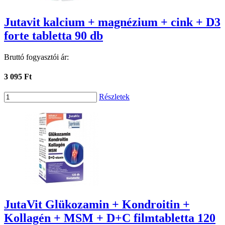
Jutavit kalcium + magnézium + cink + D3
forte tabletta 90 db
Bruttó fogyasztói ár:
3 095 Ft
Részletek
JutaVit Glükozamin + Kondroitin +
Kollagén + MSM + D+C filmtabletta 120