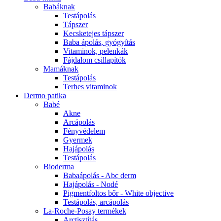
Babáknak
Testápolás
Tápszer
Kecsketejes tápszer
Baba ápolás, gyógyítás
Vitaminok, pelenkák
Fájdalom csillapítók
Mamáknak
Testápolás
Terhes vitaminok
Dermo patika
Babé
Akne
Arcápolás
Fényvédelem
Gyermek
Hajápolás
Testápolás
Bioderma
Babaápolás - Abc derm
Hajápolás - Nodé
Pigmentfoltos bőr - White objective
Testápolás, arcápolás
La-Roche-Posay termékek
Arctisztítás