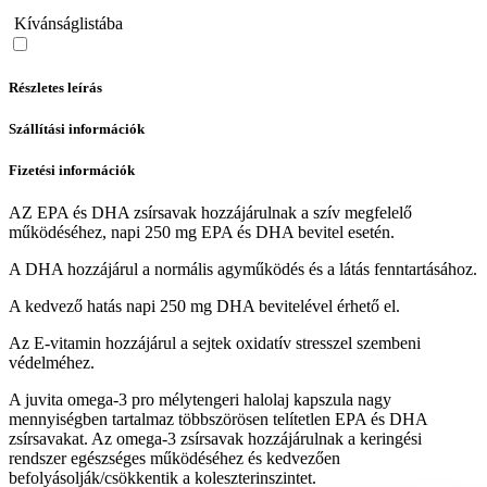
Kívánságlistába
Részletes leírás
Szállítási információk
Fizetési információk
AZ EPA és DHA zsírsavak hozzájárulnak a szív megfelelő
működéséhez, napi 250 mg EPA és DHA bevitel esetén.
A DHA hozzájárul a normális agyműködés és a látás fenntartásához.
A kedvező hatás napi 250 mg DHA bevitelével érhető el.
Az E-vitamin hozzájárul a sejtek oxidatív stresszel szembeni
védelméhez.
A juvita omega-3 pro mélytengeri halolaj kapszula nagy
mennyiségben tartalmaz többszörösen telítetlen EPA és DHA
zsírsavakat. Az omega-3 zsírsavak hozzájárulnak a keringési
rendszer egészséges működéséhez és kedvezően
befolyásolják/csökkentik a koleszterinszintet.