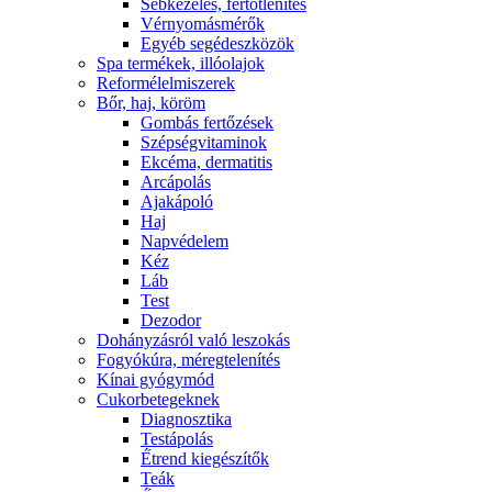
Sebkezelés, fertőtlenítés
Vérnyomásmérők
Egyéb segédeszközök
Spa termékek, illóolajok
Reformélelmiszerek
Bőr, haj, köröm
Gombás fertőzések
Szépségvitaminok
Ekcéma, dermatitis
Arcápolás
Ajakápoló
Haj
Napvédelem
Kéz
Láb
Test
Dezodor
Dohányzásról való leszokás
Fogyókúra, méregtelenítés
Kínai gyógymód
Cukorbetegeknek
Diagnosztika
Testápolás
É́trend kiegészítők
Teák