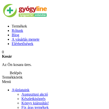
Termékek
Rólunk
Blog
A vásárlás menete
Elérhetőségek
0
Kosár
Az Ön kosara üres.
Belépés
Termékkörök
Menü
Ajánlataink
Augusztusi akció
Készletkisöprés
Könyv kiárusítás!
Fix áras termékek