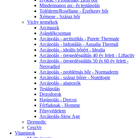
Mindennapos arc- és testápolás
Toléderm/Roséliane - Érzékeny bőr
Xémose - Száraz bőr
Vichy termékek
Arcmaszk
Ajándékcsomag
Arcápolás - arctisztítás - Purete Thermale
Arcápolás - hidratálás - Aqualia Thermál
Arcápolás - ideális bőrért - Idealia
Arcápolás - öregedésgátlás 40 év felett - Liftactiv
Arcápolás - öregedésgátlás 50 és 60 év felett -
Neovadiol
Arcápolás - problémás bőr - Normaderm
Arcápolás - száraz bőrre - Nutrilogie
Arcápolás - alapozók
Testápolás
Dezodorok
Hajápolás - Dercos
Férfiaknak - Homme
Fényvédelem
Arcápolás-Slow Age
Dermedic
CeraVe
Vitaminok