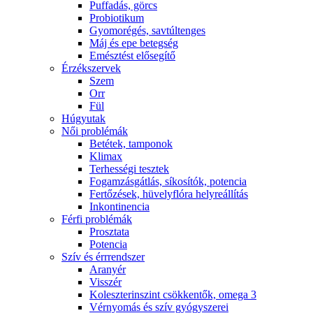
Puffadás, görcs
Probiotikum
Gyomorégés, savtúltenges
Máj és epe betegség
Emésztést elősegítő
Érzékszervek
Szem
Orr
Fül
Húgyutak
Női problémák
Betétek, tamponok
Klimax
Terhességi tesztek
Fogamzásgátlás, síkosítók, potencia
Fertőzések, hüvelyflóra helyreállítás
Inkontinencia
Férfi problémák
Prosztata
Potencia
Szív és érrrendszer
Aranyér
Visszér
Koleszterinszint csökkentők, omega 3
Vérnyomás és szív gyógyszerei