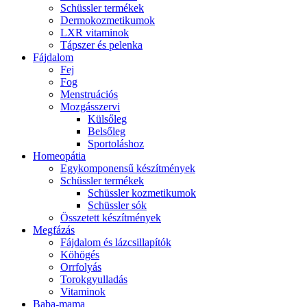
Schüssler termékek
Dermokozmetikumok
LXR vitaminok
Tápszer és pelenka
Fájdalom
Fej
Fog
Menstruációs
Mozgásszervi
Külsőleg
Belsőleg
Sportoláshoz
Homeopátia
Egykomponensű készítmények
Schüssler termékek
Schüssler kozmetikumok
Schüssler sók
Összetett készítmények
Megfázás
Fájdalom és lázcsillapítók
Köhögés
Orrfolyás
Torokgyulladás
Vitaminok
Baba-mama