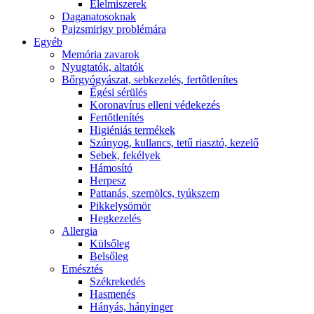
É́lelmiszerek
Daganatosoknak
Pajzsmirigy problémára
Egyéb
Memória zavarok
Nyugtatók, altatók
Bőrgyógyászat, sebkezelés, fertőtlenítes
É́gési sérülés
Koronavírus elleni védekezés
Fertőtlenítés
Higiéniás termékek
Szúnyog, kullancs, tetű riasztó, kezelő
Sebek, fekélyek
Hámosító
Herpesz
Pattanás, szemölcs, tyúkszem
Pikkelysömör
Hegkezelés
Allergia
Külsőleg
Belsőleg
Emésztés
Székrekedés
Hasmenés
Hányás, hányinger