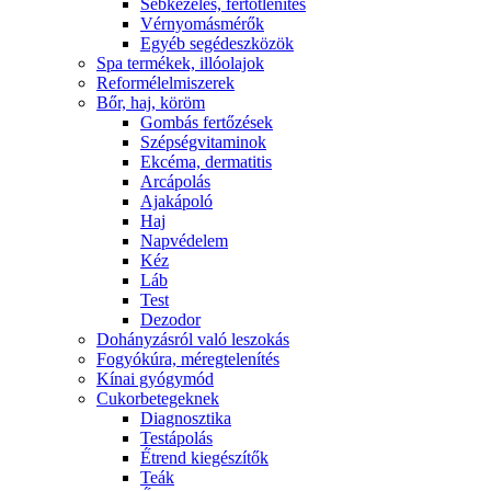
Sebkezelés, fertőtlenítés
Vérnyomásmérők
Egyéb segédeszközök
Spa termékek, illóolajok
Reformélelmiszerek
Bőr, haj, köröm
Gombás fertőzések
Szépségvitaminok
Ekcéma, dermatitis
Arcápolás
Ajakápoló
Haj
Napvédelem
Kéz
Láb
Test
Dezodor
Dohányzásról való leszokás
Fogyókúra, méregtelenítés
Kínai gyógymód
Cukorbetegeknek
Diagnosztika
Testápolás
É́trend kiegészítők
Teák