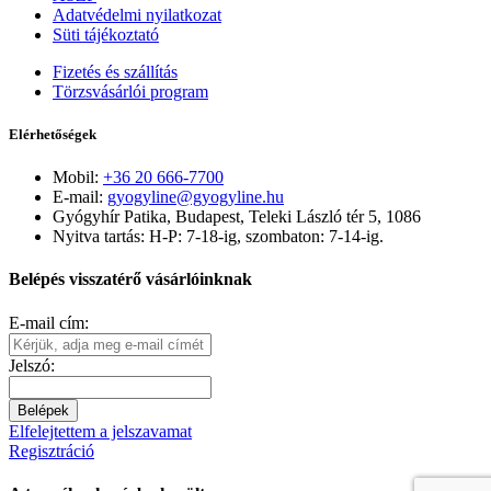
Adatvédelmi nyilatkozat
Süti tájékoztató
Fizetés és szállítás
Törzsvásárlói program
Elérhetőségek
Mobil:
+36 20 666-7700
E-mail:
gyogyline@gyogyline.hu
Gyógyhír Patika, Budapest, Teleki László tér 5, 1086
Nyitva tartás: H-P: 7-18-ig, szombaton: 7-14-ig.
Belépés visszatérő vásárlóinknak
E-mail cím:
Jelszó:
Belépek
Elfelejtettem a jelszavamat
Regisztráció