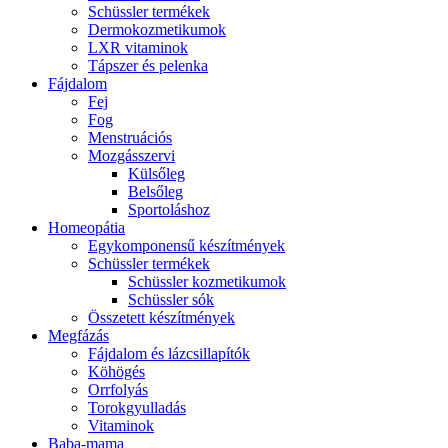
Schüssler termékek
Dermokozmetikumok
LXR vitaminok
Tápszer és pelenka
Fájdalom
Fej
Fog
Menstruációs
Mozgásszervi
Külsőleg
Belsőleg
Sportoláshoz
Homeopátia
Egykomponensű készítmények
Schüssler termékek
Schüssler kozmetikumok
Schüssler sók
Összetett készítmények
Megfázás
Fájdalom és lázcsillapítók
Köhögés
Orrfolyás
Torokgyulladás
Vitaminok
Baba-mama