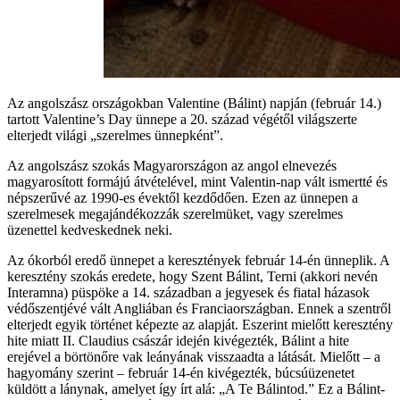
Az angolszász országokban Valentine (Bálint) napján (február 14.)
tartott Valentine’s Day ünnepe a 20. század végétől világszerte
elterjedt világi „szerelmes ünnepként”.
Az angolszász szokás Magyarországon az angol elnevezés
magyarosított formájú átvételével, mint Valentin-nap vált ismertté és
népszerűvé az 1990-es évektől kezdődően. Ezen az ünnepen a
szerelmesek megajándékozzák szerelmüket, vagy szerelmes
üzenettel kedveskednek neki.
Az ókorból eredő ünnepet a keresztények február 14-én ünneplik. A
keresztény szokás eredete, hogy Szent Bálint, Terni (akkori nevén
Interamna) püspöke a 14. században a jegyesek és fiatal házasok
védőszentjévé vált Angliában és Franciaországban. Ennek a szentről
elterjedt egyik történet képezte az alapját. Eszerint mielőtt keresztény
hite miatt II. Claudius császár idején kivégezték, Bálint a hite
erejével a börtönőre vak leányának visszaadta a látását. Mielőtt – a
hagyomány szerint – február 14-én kivégezték, búcsúüzenetet
küldött a lánynak, amelyet így írt alá: „A Te Bálintod.” Ez a Bálint-