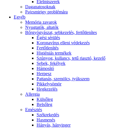
É́lelmiszerek
Daganatosoknak
Pajzsmirigy problémára
Egyéb
Memória zavarok
Nyugtatók, altatók
Bőrgyógyászat, sebkezelés, fertőtlenítes
É́gési sérülés
Koronavírus elleni védekezés
Fertőtlenítés
Higiéniás termékek
Szúnyog, kullancs, tetű riasztó, kezelő
Sebek, fekélyek
Hámosító
Herpesz
Pattanás, szemölcs, tyúkszem
Pikkelysömör
Hegkezelés
Allergia
Külsőleg
Belsőleg
Emésztés
Székrekedés
Hasmenés
Hányás, hányinger