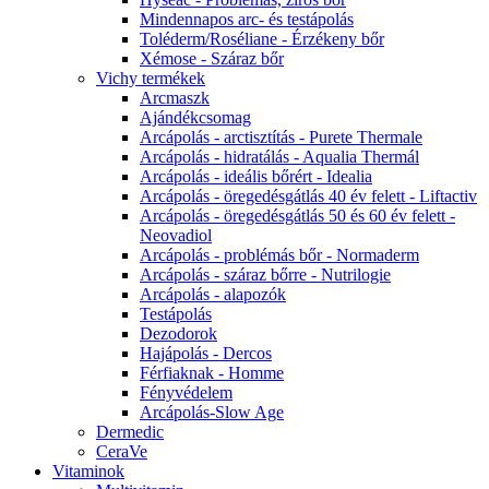
Mindennapos arc- és testápolás
Toléderm/Roséliane - Érzékeny bőr
Xémose - Száraz bőr
Vichy termékek
Arcmaszk
Ajándékcsomag
Arcápolás - arctisztítás - Purete Thermale
Arcápolás - hidratálás - Aqualia Thermál
Arcápolás - ideális bőrért - Idealia
Arcápolás - öregedésgátlás 40 év felett - Liftactiv
Arcápolás - öregedésgátlás 50 és 60 év felett -
Neovadiol
Arcápolás - problémás bőr - Normaderm
Arcápolás - száraz bőrre - Nutrilogie
Arcápolás - alapozók
Testápolás
Dezodorok
Hajápolás - Dercos
Férfiaknak - Homme
Fényvédelem
Arcápolás-Slow Age
Dermedic
CeraVe
Vitaminok