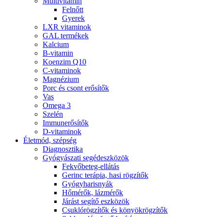
Multivitamin
Felnőtt
Gyerek
LXR vitaminok
GAL termékek
Kalcium
B-vitamin
Koenzim Q10
C-vitaminok
Magnézium
Porc és csont erősítők
Vas
Omega 3
Szelén
Immunerősítők
D-vitaminok
Életmód, szépség
Diagnosztika
Gyógyászati segédeszközök
Fekvőbeteg-ellátás
Gerinc terápia, hasi rögzítők
Gyógyharisnyák
Hőmérők, lázmérők
Járást segítő eszközök
Csuklórögzítők és könyökrögzítők