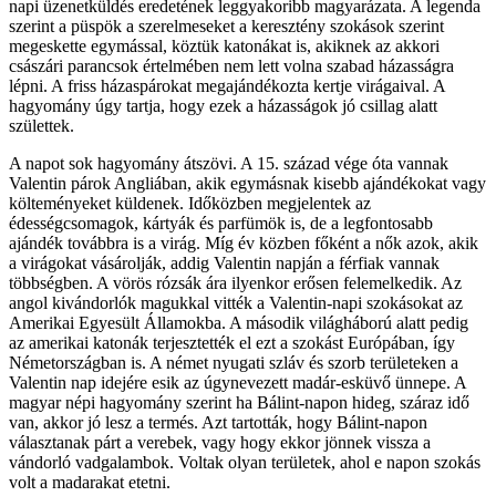
napi üzenetküldés eredetének leggyakoribb magyarázata. A legenda
szerint a püspök a szerelmeseket a keresztény szokások szerint
megeskette egymással, köztük katonákat is, akiknek az akkori
császári parancsok értelmében nem lett volna szabad házasságra
lépni. A friss házaspárokat megajándékozta kertje virágaival. A
hagyomány úgy tartja, hogy ezek a házasságok jó csillag alatt
születtek.
A napot sok hagyomány átszövi. A 15. század vége óta vannak
Valentin párok Angliában, akik egymásnak kisebb ajándékokat vagy
költeményeket küldenek. Időközben megjelentek az
édességcsomagok, kártyák és parfümök is, de a legfontosabb
ajándék továbbra is a virág. Míg év közben főként a nők azok, akik
a virágokat vásárolják, addig Valentin napján a férfiak vannak
többségben. A vörös rózsák ára ilyenkor erősen felemelkedik. Az
angol kivándorlók magukkal vitték a Valentin-napi szokásokat az
Amerikai Egyesült Államokba. A második világháború alatt pedig
az amerikai katonák terjesztették el ezt a szokást Európában, így
Németországban is. A német nyugati szláv és szorb területeken a
Valentin nap idejére esik az úgynevezett madár-esküvő ünnepe. A
magyar népi hagyomány szerint ha Bálint-napon hideg, száraz idő
van, akkor jó lesz a termés. Azt tartották, hogy Bálint-napon
választanak párt a verebek, vagy hogy ekkor jönnek vissza a
vándorló vadgalambok. Voltak olyan területek, ahol e napon szokás
volt a madarakat etetni.