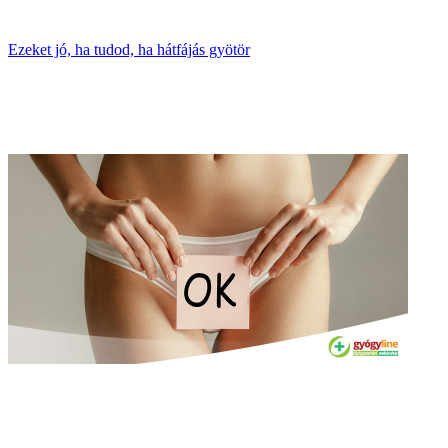
Ezeket jó, ha tudod, ha hátfájás gyötör