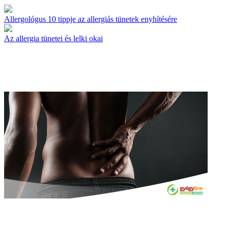
Allergológus 10 tippje az allergiás tünetek enyhítésére
Az allergia tünetei és lelki okai