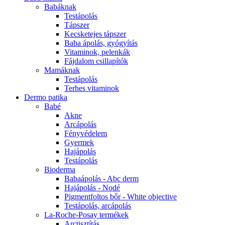
Babáknak
Testápolás
Tápszer
Kecsketejes tápszer
Baba ápolás, gyógyítás
Vitaminok, pelenkák
Fájdalom csillapítók
Mamáknak
Testápolás
Terhes vitaminok
Dermo patika
Babé
Akne
Arcápolás
Fényvédelem
Gyermek
Hajápolás
Testápolás
Bioderma
Babaápolás - Abc derm
Hajápolás - Nodé
Pigmentfoltos bőr - White objective
Testápolás, arcápolás
La-Roche-Posay termékek
Arctisztítás