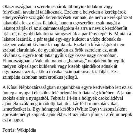
Olaszországban a szerelmespárok többnyire hidakon vagy
folyóknál, tavaknál találkoznak. Ezeken a helyeken a kerékpárok
elhelyezésére szolgáló berendezések vannak, de nem a kerékpárokat
lakatolják le az olasz fiatalok, hanem egyszerűen csak magát a
lakatot zárják rá az alkalmatosságokra és arra a nevük kezdőbetűit
írják rá, nagyobb lakatokra ráragasztják a pár fényképét is. Miután a
lakatot lezárták, a pár tagjai egy-egy kulcsot a vízbe dobnak és
közben valamit kívánnak maguknak. Ezeket a kívánságokat nem
szabad elárulniuk, de gyaníthatóan az örök szerelem az, amit
kívánnak. Egyre több lakat gyűlik így össze nagy csomóban.
Finnországban a Valentin napot a „barátság” napjaként ünneplik,
melyen képeslapot küldenek vagy kisebb ajándékot adnak át
egymásnak azok, akik a másikat szimpatikusnak találják. Ez a
szimpátia azonban nem erotikus jellegű.
A Kínai Népköztársaságban napjainkban egyre kedveltebb lett ez az
ünnep a nyugati életstílus felé orientálódó fiatalság körében. A japán
szokás eltér a nyugatitól. Február 14-én a hölgyek csokoládéval
ajándékozzák meg imádottjukat, de akár férfi munkatársaikat,
ismerőseiket is. Egy hónappal később (White Day) viszonzásként
aprósüteményt kapnak ajándékba. Brazíliában június 12-én ünneplik
ezt a napot.
Forrás: Wikipédia