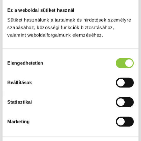
Fog és szájápolás
Í́nygyulladás
Ez a weboldal sütiket használ
Fogkrém
Sütiket használunk a tartalmak és hirdetések személyre
Szájvíz
Fogkefe
szabásához, közösségi funkciók biztosításához,
Fogselyem
valamint weboldalforgalmunk elemzéséhez.
Műfogsor ápolás
Fogfehérítés
Fogköztisztító
Teák
Hozzájárulás
É́lvezeti
Elengedhetetlen
kiválasztása
Gyógyteák
Könyvek
Egészség ajándékba
Tápszer
Beállítások
Statisztikai
Ajánlataink
Főoldal
Blog
Marketing
Valentin-napi hagyományok