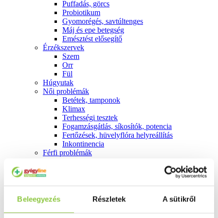
Puffadás, görcs
Probiotikum
Gyomorégés, savtúltenges
Máj és epe betegség
Emésztést elősegítő
Érzékszervek
Szem
Orr
Fül
Húgyutak
Női problémák
Betétek, tamponok
Klimax
Terhességi tesztek
Fogamzásgátlás, síkosítók, potencia
Fertőzések, hüvelyflóra helyreállítás
Inkontinencia
Férfi problémák
Prosztata
Potencia
Szív és érrrendszer
Aranyér
Visszér
Beleegyezés
Részletek
A sütikről
Koleszterinszint csökkentők, omega 3
Vérnyomás és szív gyógyszerei