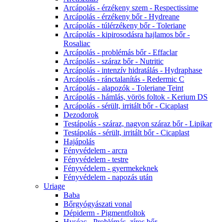
Arcápolás - érzékeny szem - Respectissime
Arcápolás - érzékeny bőr - Hydreane
Arcápolás - túlérzékeny bőr - Toleriane
Arcápolás - kipirosodásra hajlamos bőr -
Rosaliac
Arcápolás - problémás bőr - Effaclar
Arcápolás - száraz bőr - Nutritic
Arcápolás - intenzív hidratálás - Hydraphase
Arcápolás - ránctalanítás - Redermic C
Arcápolás - alapozók - Toleriane Teint
Arcápolás - hámlás, vörös foltok - Kerium DS
Arcápolás - sérült, irritált bőr - Cicaplast
Dezodorok
Testápolás - száraz, nagyon száraz bőr - Lipikar
Testápolás - sérült, irritált bőr - Cicaplast
Hajápolás
Fényvédelem - arcra
Fényvédelem - testre
Fényvédelem - gyermekeknek
Fényvédelem - napozás után
Uriage
Baba
Bőrgyógyászati vonal
Dépiderm - Pigmentfoltok
Hyséac - Problémás, zíros bőr