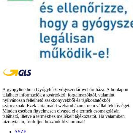
A gyogyline.hu a Gyógyhír Gyógyszertár webáruháza. A honlapon
található információk a gyártóktól, forgalmazóktól, valamint
nyilvánosan fellelhető szakkönyvekből és tájékoztatókból
származnak. Ezek tartalmáért webáruházunk nem vállal felelősséget.
Minden esetben figyelmesen olvassa el a termék csomagolásán
található, illetve a termékhez mellékelt tájékoztatót. Ha valamiben
bizonytalan, forduljon hozzánk bizalommal!
ÁSZF