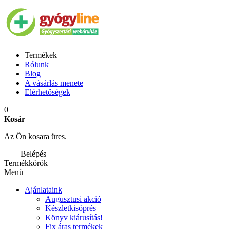
Termékek
Rólunk
Blog
A vásárlás menete
Elérhetőségek
0
Kosár
Az Ön kosara üres.
Belépés
Termékkörök
Menü
Ajánlataink
Augusztusi akció
Készletkisöprés
Könyv kiárusítás!
Fix áras termékek