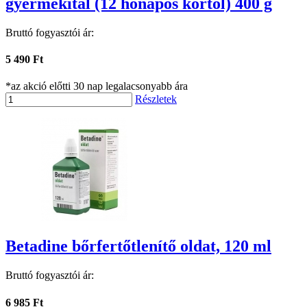
gyermekital (12 hónapos kortól) 400 g
Bruttó fogyasztói ár:
5 490 Ft
*az akció előtti 30 nap legalacsonyabb ára
Részletek
Betadine bőrfertőtlenítő oldat, 120 ml
Bruttó fogyasztói ár:
6 985 Ft