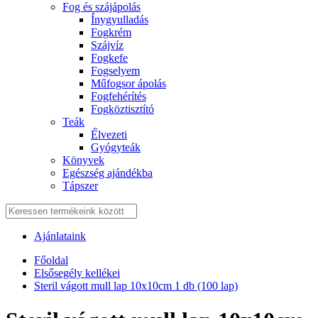
Fog és szájápolás
Í́nygyulladás
Fogkrém
Szájvíz
Fogkefe
Fogselyem
Műfogsor ápolás
Fogfehérítés
Fogköztisztító
Teák
É́lvezeti
Gyógyteák
Könyvek
Egészség ajándékba
Tápszer
Ajánlataink
Főoldal
Elsősegély kellékei
Steril vágott mull lap 10x10cm 1 db (100 lap)