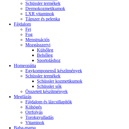
Schüssler termékek
Dermokozmetikumok
LXR vitaminok
Tápszer és pelenka
Fájdalom
Fej
Fog
Menstruációs
Mozgásszervi
Külsőleg
Belsőleg
Sportoláshoz
Homeopátia
Egykomponensű készítmények
Schüssler termékek
Schüssler kozmetikumok
Schüssler sók
Összetett készítmények
Megfázás
Fájdalom és lázcsillapítók
Köhögés
Orrfolyás
Torokgyulladás
Vitaminok
Baba-mama