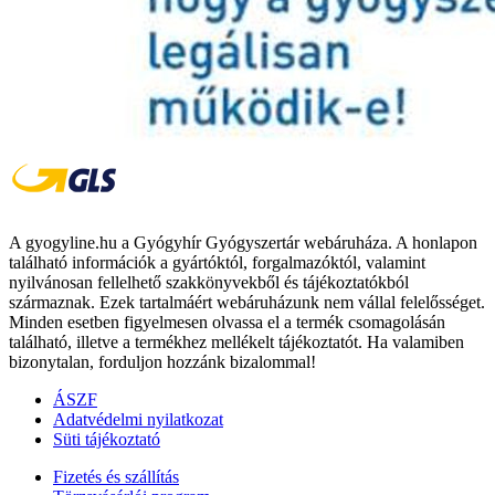
A gyogyline.hu a Gyógyhír Gyógyszertár webáruháza. A honlapon
található információk a gyártóktól, forgalmazóktól, valamint
nyilvánosan fellelhető szakkönyvekből és tájékoztatókból
származnak. Ezek tartalmáért webáruházunk nem vállal felelősséget.
Minden esetben figyelmesen olvassa el a termék csomagolásán
található, illetve a termékhez mellékelt tájékoztatót. Ha valamiben
bizonytalan, forduljon hozzánk bizalommal!
ÁSZF
Adatvédelmi nyilatkozat
Süti tájékoztató
Fizetés és szállítás