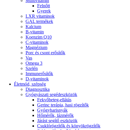
Multivitamin
Felnőtt
Gyerek
LXR vitaminok
GAL termékek
Kalcium
B-vitamin
Koenzim Q10
C-vitaminok
Magnézium
Porc és csont erősítők
Vas
Omega 3
Szelén
Immunerősítők
D-vitaminok
Életmód, szépség
Diagnosztika
Gyógyászati segédeszközök
Fekvőbeteg-ellátás
Gerinc terápia, hasi rögzítők
Gyógyharisnyák
Hőmérők, lázmérők
Járást segítő eszközök
Csuklórögzítők és könyökrögzítők