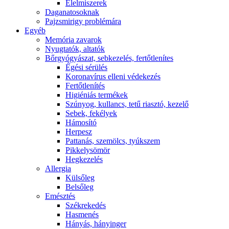
É́lelmiszerek
Daganatosoknak
Pajzsmirigy problémára
Egyéb
Memória zavarok
Nyugtatók, altatók
Bőrgyógyászat, sebkezelés, fertőtlenítes
É́gési sérülés
Koronavírus elleni védekezés
Fertőtlenítés
Higiéniás termékek
Szúnyog, kullancs, tetű riasztó, kezelő
Sebek, fekélyek
Hámosító
Herpesz
Pattanás, szemölcs, tyúkszem
Pikkelysömör
Hegkezelés
Allergia
Külsőleg
Belsőleg
Emésztés
Székrekedés
Hasmenés
Hányás, hányinger