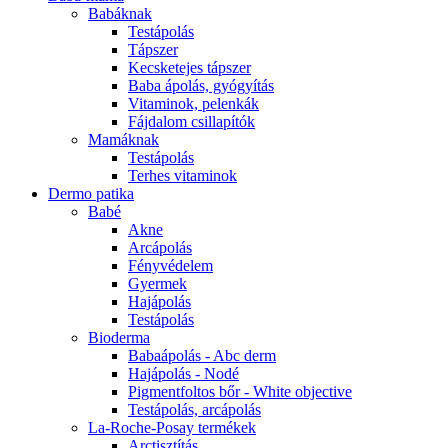
Babáknak
Testápolás
Tápszer
Kecsketejes tápszer
Baba ápolás, gyógyítás
Vitaminok, pelenkák
Fájdalom csillapítók
Mamáknak
Testápolás
Terhes vitaminok
Dermo patika
Babé
Akne
Arcápolás
Fényvédelem
Gyermek
Hajápolás
Testápolás
Bioderma
Babaápolás - Abc derm
Hajápolás - Nodé
Pigmentfoltos bőr - White objective
Testápolás, arcápolás
La-Roche-Posay termékek
Arctisztítás