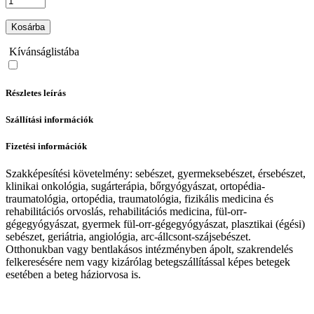
Kosárba
Kívánságlistába
Részletes leírás
Szállítási információk
Fizetési információk
Szakképesítési követelmény: sebészet, gyermeksebészet, érsebészet,
klinikai onkológia, sugárterápia, bőrgyógyászat, ortopédia-
traumatológia, ortopédia, traumatológia, fizikális medicina és
rehabilitációs orvoslás, rehabilitációs medicina, fül-orr-
gégegyógyászat, gyermek fül-orr-gégegyógyászat, plasztikai (égési)
sebészet, geriátria, angiológia, arc-állcsont-szájsebészet.
Otthonukban vagy bentlakásos intézményben ápolt, szakrendelés
felkeresésére nem vagy kizárólag betegszállítással képes betegek
esetében a beteg háziorvosa is.