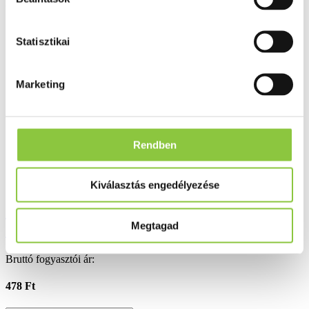
Folyamatos akciók
Ezek is érdekelhetik Önt
Statisztikai
Marketing
Rendben
Kiválasztás engedélyezése
Steril hajtogatott mull lap 1/2m x 80 cm 1
Megtagad
db
Bruttó fogyasztói ár:
478 Ft