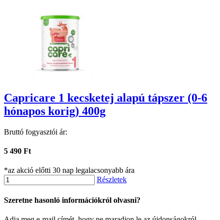
Capricare 1 kecsketej alapú tápszer (0-6
hónapos korig) 400g
Bruttó fogyasztói ár:
5 490 Ft
*az akció előtti 30 nap legalacsonyabb ára
Részletek
Szeretne hasonló információkról olvasni?
Adja meg e-mail címét, hogy ne maradjon le az újdonságokról.