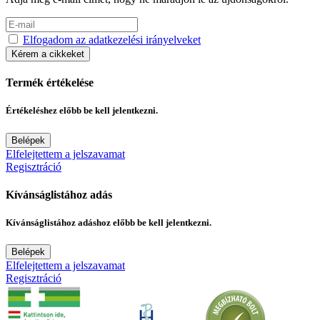
Elfogadom az adatkezelési irányelveket
Kérem a cikkeket
Termék értékelése
Értékeléshez előbb be kell jelentkezni.
Belépek
Elfelejtettem a jelszavamat
Regisztráció
Kívánságlistához adás
Kívánságlistához adáshoz előbb be kell jelentkezni.
Belépek
Elfelejtettem a jelszavamat
Regisztráció