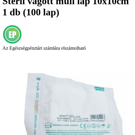
Steril vágott mull lap 10x10cm
1 db (100 lap)
Az Egészségpénztári számlára elszámolható