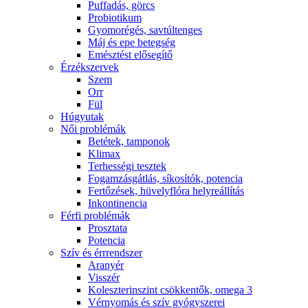
Puffadás, görcs
Probiotikum
Gyomorégés, savtúltenges
Máj és epe betegség
Emésztést elősegítő
Érzékszervek
Szem
Orr
Fül
Húgyutak
Női problémák
Betétek, tamponok
Klimax
Terhességi tesztek
Fogamzásgátlás, síkosítók, potencia
Fertőzések, hüvelyflóra helyreállítás
Inkontinencia
Férfi problémák
Prosztata
Potencia
Szív és érrrendszer
Aranyér
Visszér
Koleszterinszint csökkentők, omega 3
Vérnyomás és szív gyógyszerei