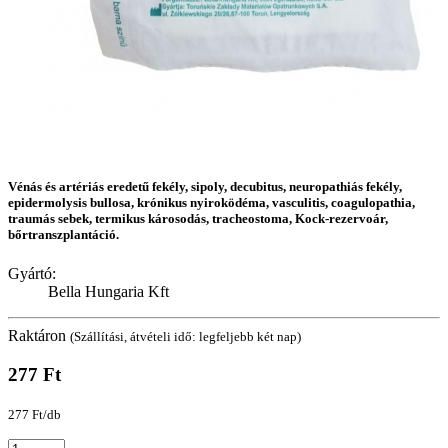
Vénás és artériás eredetű fekély, sipoly, decubitus, neuropathiás fekély,
epidermolysis bullosa, krónikus nyiroködéma, vasculitis, coagulopathia,
traumás sebek, termikus károsodás, tracheostoma, Kock-rezervoár,
bőrtranszplantáció.
Gyártó:
Bella Hungaria Kft
Raktáron
(Szállítási, átvételi idő: legfeljebb két nap)
277 Ft
277 Ft/db