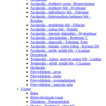
Arcápolás - érzékeny szem - Respectissime
Arcápolás - érzékeny bőr - Hydreane
Arcápolás - túlérzékeny bőr - Toleriane
Arcápolás - kipirosodásra hajlamos bőr -
Rosaliac
Arcápolás - problémás bőr - Effaclar
Arcápolás - száraz bőr - Nutritic
Arcápolás - intenzív hidratálás - Hydraphase
Arcápolás - ránctalanítás - Redermic C
Arcápolás - alapozók - Toleriane Teint
Arcápolás - hámlás, vörös foltok - Kerium DS
Arcápolás - sérült, irritált bőr - Cicaplast
Dezodorok
Testápolás - száraz, nagyon száraz bőr - Lipikar
Testápolás - sérült, irritált bőr - Cicaplast
Hajápolás
Fényvédelem - arcra
Fényvédelem - testre
Fényvédelem - gyermekeknek
Fényvédelem - napozás után
Uriage
Baba
Bőrgyógyászati vonal
Dépiderm - Pigmentfoltok
Hyséac - Problémás, zíros bőr