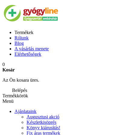
Termékek
Rólunk
Blog
A vásárlás menete
Elérhetőségek
0
Kosár
Az Ön kosara üres.
Belépés
Termékkörök
Menü
Ajánlataink
Augusztusi akció
Készletkisöprés
Könyv kiárusítás!
Fix áras termékek