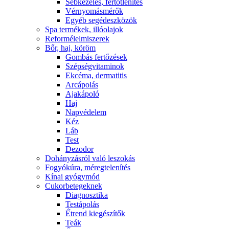
Sebkezelés, fertőtlenítés
Vérnyomásmérők
Egyéb segédeszközök
Spa termékek, illóolajok
Reformélelmiszerek
Bőr, haj, köröm
Gombás fertőzések
Szépségvitaminok
Ekcéma, dermatitis
Arcápolás
Ajakápoló
Haj
Napvédelem
Kéz
Láb
Test
Dezodor
Dohányzásról való leszokás
Fogyókúra, méregtelenítés
Kínai gyógymód
Cukorbetegeknek
Diagnosztika
Testápolás
É́trend kiegészítők
Teák