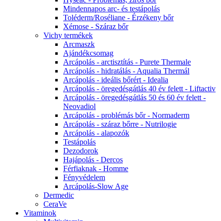
Mindennapos arc- és testápolás
Toléderm/Roséliane - Érzékeny bőr
Xémose - Száraz bőr
Vichy termékek
Arcmaszk
Ajándékcsomag
Arcápolás - arctisztítás - Purete Thermale
Arcápolás - hidratálás - Aqualia Thermál
Arcápolás - ideális bőrért - Idealia
Arcápolás - öregedésgátlás 40 év felett - Liftactiv
Arcápolás - öregedésgátlás 50 és 60 év felett -
Neovadiol
Arcápolás - problémás bőr - Normaderm
Arcápolás - száraz bőrre - Nutrilogie
Arcápolás - alapozók
Testápolás
Dezodorok
Hajápolás - Dercos
Férfiaknak - Homme
Fényvédelem
Arcápolás-Slow Age
Dermedic
CeraVe
Vitaminok