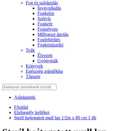
Fog és szájápolás
Í́nygyulladás
Fogkrém
Szájvíz
Fogkefe
Fogselyem
Műfogsor ápolás
Fogfehérítés
Fogköztisztító
Teák
É́lvezeti
Gyógyteák
Könyvek
Egészség ajándékba
Tápszer
Ajánlataink
Főoldal
Elsősegély kellékei
Steril hajtogatott mull lap 1/2m x 80 cm 1 db