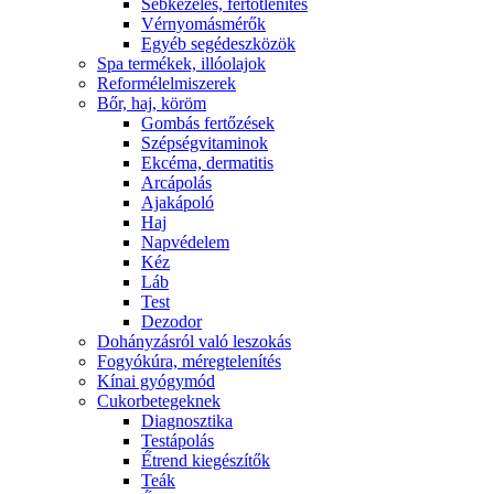
Sebkezelés, fertőtlenítés
Vérnyomásmérők
Egyéb segédeszközök
Spa termékek, illóolajok
Reformélelmiszerek
Bőr, haj, köröm
Gombás fertőzések
Szépségvitaminok
Ekcéma, dermatitis
Arcápolás
Ajakápoló
Haj
Napvédelem
Kéz
Láb
Test
Dezodor
Dohányzásról való leszokás
Fogyókúra, méregtelenítés
Kínai gyógymód
Cukorbetegeknek
Diagnosztika
Testápolás
É́trend kiegészítők
Teák