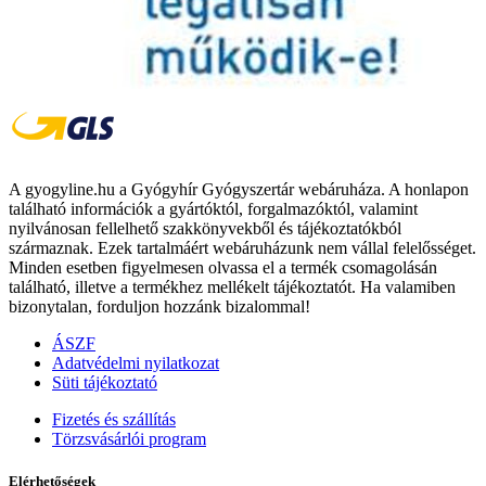
A gyogyline.hu a Gyógyhír Gyógyszertár webáruháza. A honlapon
található információk a gyártóktól, forgalmazóktól, valamint
nyilvánosan fellelhető szakkönyvekből és tájékoztatókból
származnak. Ezek tartalmáért webáruházunk nem vállal felelősséget.
Minden esetben figyelmesen olvassa el a termék csomagolásán
található, illetve a termékhez mellékelt tájékoztatót. Ha valamiben
bizonytalan, forduljon hozzánk bizalommal!
ÁSZF
Adatvédelmi nyilatkozat
Süti tájékoztató
Fizetés és szállítás
Törzsvásárlói program
Elérhetőségek