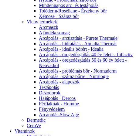
Mindennapos arc- és testápolás
Toléderm/Roséliane - Érzékeny bőr
Xémose - Száraz bőr
Vichy termékek
Arcmaszk
Ajándékcsomag
Arcápolás - arctisztítás - Purete Thermale
Arcápolás - hidratálás - Aqualia Thermál
Arcápolás - ideális bőrért - Idealia
Arcápolás - öregedésgátlás 40 év felett - Liftactiv
Arcápolás - öregedésgátlás 50 és 60 év felett -
Neovadiol
Arcápolás - problémás bőr - Normaderm
Arcápolás - száraz bőrre - Nutrilogie
Arcápolás - alapozók
Testápolás
Dezodorok
Hajápolás - Dercos
Férfiaknak - Homme
Fényvédelem
Arcápolás-Slow Age
Dermedic
CeraVe
Vitaminok