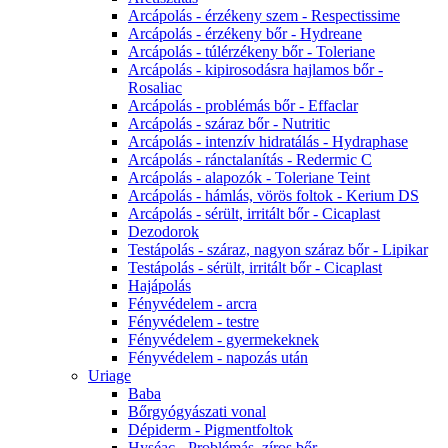
Arcápolás - érzékeny szem - Respectissime
Arcápolás - érzékeny bőr - Hydreane
Arcápolás - túlérzékeny bőr - Toleriane
Arcápolás - kipirosodásra hajlamos bőr -
Rosaliac
Arcápolás - problémás bőr - Effaclar
Arcápolás - száraz bőr - Nutritic
Arcápolás - intenzív hidratálás - Hydraphase
Arcápolás - ránctalanítás - Redermic C
Arcápolás - alapozók - Toleriane Teint
Arcápolás - hámlás, vörös foltok - Kerium DS
Arcápolás - sérült, irritált bőr - Cicaplast
Dezodorok
Testápolás - száraz, nagyon száraz bőr - Lipikar
Testápolás - sérült, irritált bőr - Cicaplast
Hajápolás
Fényvédelem - arcra
Fényvédelem - testre
Fényvédelem - gyermekeknek
Fényvédelem - napozás után
Uriage
Baba
Bőrgyógyászati vonal
Dépiderm - Pigmentfoltok
Hyséac - Problémás, zíros bőr