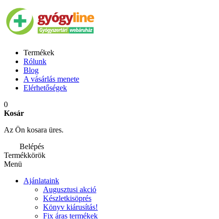
Termékek
Rólunk
Blog
A vásárlás menete
Elérhetőségek
0
Kosár
Az Ön kosara üres.
Belépés
Termékkörök
Menü
Ajánlataink
Augusztusi akció
Készletkisöprés
Könyv kiárusítás!
Fix áras termékek