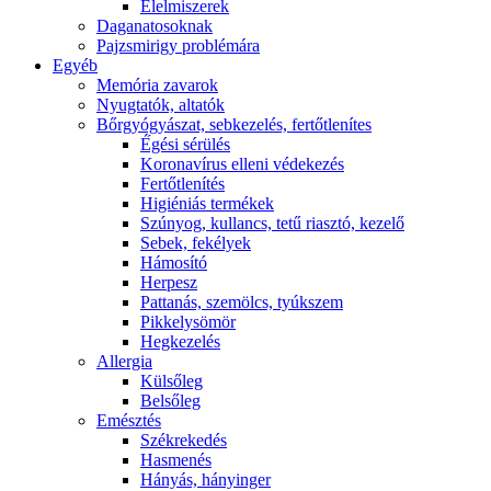
É́lelmiszerek
Daganatosoknak
Pajzsmirigy problémára
Egyéb
Memória zavarok
Nyugtatók, altatók
Bőrgyógyászat, sebkezelés, fertőtlenítes
É́gési sérülés
Koronavírus elleni védekezés
Fertőtlenítés
Higiéniás termékek
Szúnyog, kullancs, tetű riasztó, kezelő
Sebek, fekélyek
Hámosító
Herpesz
Pattanás, szemölcs, tyúkszem
Pikkelysömör
Hegkezelés
Allergia
Külsőleg
Belsőleg
Emésztés
Székrekedés
Hasmenés
Hányás, hányinger