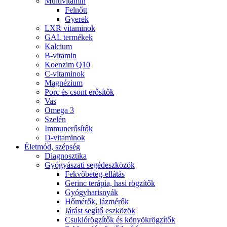
Multivitamin
Felnőtt
Gyerek
LXR vitaminok
GAL termékek
Kalcium
B-vitamin
Koenzim Q10
C-vitaminok
Magnézium
Porc és csont erősítők
Vas
Omega 3
Szelén
Immunerősítők
D-vitaminok
Életmód, szépség
Diagnosztika
Gyógyászati segédeszközök
Fekvőbeteg-ellátás
Gerinc terápia, hasi rögzítők
Gyógyharisnyák
Hőmérők, lázmérők
Járást segítő eszközök
Csuklórögzítők és könyökrögzítők