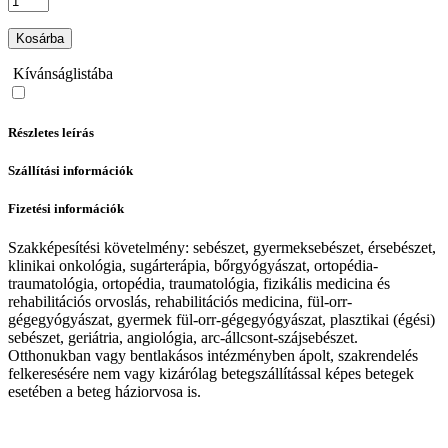
Kosárba
Kívánságlistába
Részletes leírás
Szállítási információk
Fizetési információk
Szakképesítési követelmény: sebészet, gyermeksebészet, érsebészet,
klinikai onkológia, sugárterápia, bőrgyógyászat, ortopédia-
traumatológia, ortopédia, traumatológia, fizikális medicina és
rehabilitációs orvoslás, rehabilitációs medicina, fül-orr-
gégegyógyászat, gyermek fül-orr-gégegyógyászat, plasztikai (égési)
sebészet, geriátria, angiológia, arc-állcsont-szájsebészet.
Otthonukban vagy bentlakásos intézményben ápolt, szakrendelés
felkeresésére nem vagy kizárólag betegszállítással képes betegek
esetében a beteg háziorvosa is.