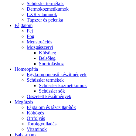
Schüssler termékek
Dermokozmetikumok
LXR vitaminok
Tápszer és pelenka
Fájdalom
Fej
Fog
Menstruációs
Mozgásszervi
Külsőleg
Belsőleg
Sportoláshoz
Homeopátia
Egykomponensű készítmények
Schüssler termékek
Schüssler kozmetikumok
Schüssler sók
Összetett készítmények
Megfázás
Fájdalom és lázcsillapítók
Köhögés
Orrfolyás
Torokgyulladás
Vitaminok
Baba-mama