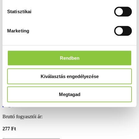
Folyamatos akciók
Statisztikai
Ezek is érdekelhetik Önt
Marketing
Rendben
Kiválasztás engedélyezése
Steril vágott mull lap 10x10cm 1 db (100
Megtagad
lap)
Bruttó fogyasztói ár:
277 Ft