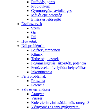
Puffadás, görcs
Probiotikum
Gyomorégés, savtúltenges
Máj és epe betegség
Emésztést elősegítő
Érzékszervek
Szem
Orr
Fül
Húgyutak
Női problémák
Betétek, tamponok
Klimax
Terhességi tesztek
Fogamzásgátlás, síkosítók, potencia
Fertőzések, hüvelyflóra helyreállítás
Inkontinencia
Férfi problémák
Prosztata
Potencia
Szív és érrrendszer
Aranyér
Visszér
Koleszterinszint csökkentők, omega 3
Vérnyomás és szív gyógyszerei