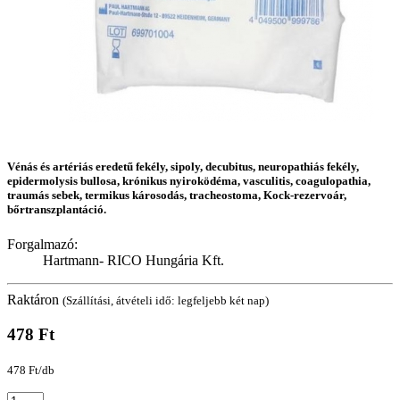
Vénás és artériás eredetű fekély, sipoly, decubitus, neuropathiás fekély,
epidermolysis bullosa, krónikus nyiroködéma, vasculitis, coagulopathia,
traumás sebek, termikus károsodás, tracheostoma, Kock-rezervoár,
bőrtranszplantáció.
Forgalmazó:
Hartmann- RICO Hungária Kft.
Raktáron
(Szállítási, átvételi idő: legfeljebb két nap)
478 Ft
478 Ft/db