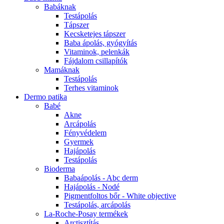
Babáknak
Testápolás
Tápszer
Kecsketejes tápszer
Baba ápolás, gyógyítás
Vitaminok, pelenkák
Fájdalom csillapítók
Mamáknak
Testápolás
Terhes vitaminok
Dermo patika
Babé
Akne
Arcápolás
Fényvédelem
Gyermek
Hajápolás
Testápolás
Bioderma
Babaápolás - Abc derm
Hajápolás - Nodé
Pigmentfoltos bőr - White objective
Testápolás, arcápolás
La-Roche-Posay termékek
Arctisztítás