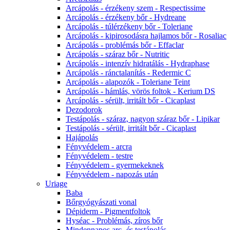
Arcápolás - érzékeny szem - Respectissime
Arcápolás - érzékeny bőr - Hydreane
Arcápolás - túlérzékeny bőr - Toleriane
Arcápolás - kipirosodásra hajlamos bőr - Rosaliac
Arcápolás - problémás bőr - Effaclar
Arcápolás - száraz bőr - Nutritic
Arcápolás - intenzív hidratálás - Hydraphase
Arcápolás - ránctalanítás - Redermic C
Arcápolás - alapozók - Toleriane Teint
Arcápolás - hámlás, vörös foltok - Kerium DS
Arcápolás - sérült, irritált bőr - Cicaplast
Dezodorok
Testápolás - száraz, nagyon száraz bőr - Lipikar
Testápolás - sérült, irritált bőr - Cicaplast
Hajápolás
Fényvédelem - arcra
Fényvédelem - testre
Fényvédelem - gyermekeknek
Fényvédelem - napozás után
Uriage
Baba
Bőrgyógyászati vonal
Dépiderm - Pigmentfoltok
Hyséac - Problémás, zíros bőr
Mindennapos arc- és testápolás