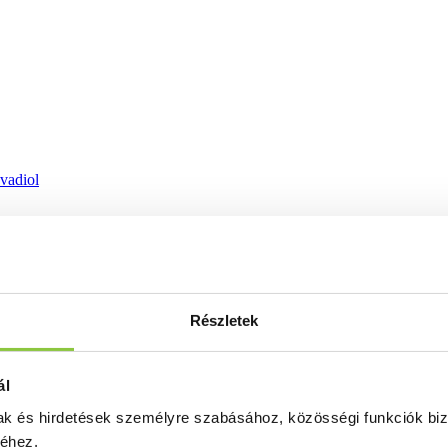
ovadiol
Részletek
ál
mak és hirdetések személyre szabásához, közösségi funkciók biz
séhez.