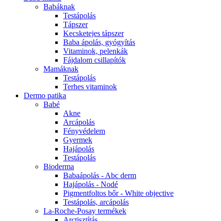
Babáknak
Testápolás
Tápszer
Kecsketejes tápszer
Baba ápolás, gyógyítás
Vitaminok, pelenkák
Fájdalom csillapítók
Mamáknak
Testápolás
Terhes vitaminok
Dermo patika
Babé
Akne
Arcápolás
Fényvédelem
Gyermek
Hajápolás
Testápolás
Bioderma
Babaápolás - Abc derm
Hajápolás - Nodé
Pigmentfoltos bőr - White objective
Testápolás, arcápolás
La-Roche-Posay termékek
Arctisztítás