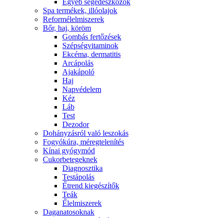
Egyéb segédeszközök
Spa termékek, illóolajok
Reformélelmiszerek
Bőr, haj, köröm
Gombás fertőzések
Szépségvitaminok
Ekcéma, dermatitis
Arcápolás
Ajakápoló
Haj
Napvédelem
Kéz
Láb
Test
Dezodor
Dohányzásról való leszokás
Fogyókúra, méregtelenítés
Kínai gyógymód
Cukorbetegeknek
Diagnosztika
Testápolás
É́trend kiegészítők
Teák
É́lelmiszerek
Daganatosoknak