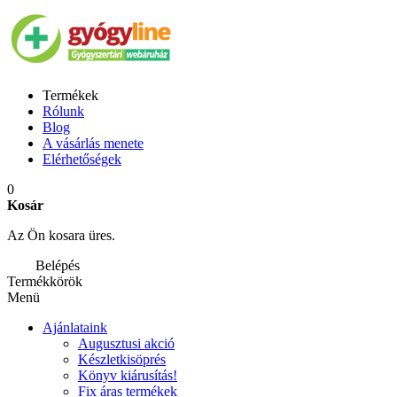
Termékek
Rólunk
Blog
A vásárlás menete
Elérhetőségek
0
Kosár
Az Ön kosara üres.
Belépés
Termékkörök
Menü
Ajánlataink
Augusztusi akció
Készletkisöprés
Könyv kiárusítás!
Fix áras termékek