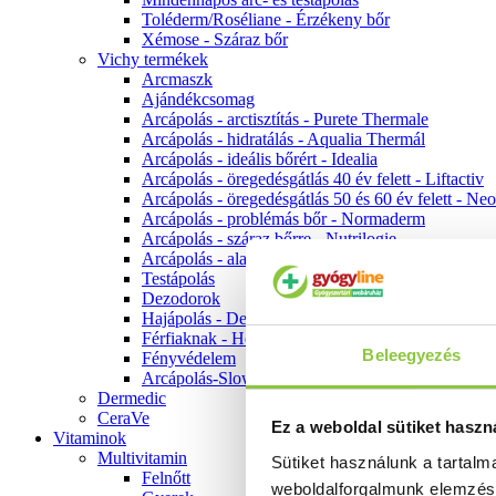
Toléderm/Roséliane - Érzékeny bőr
Xémose - Száraz bőr
Vichy termékek
Arcmaszk
Ajándékcsomag
Arcápolás - arctisztítás - Purete Thermale
Arcápolás - hidratálás - Aqualia Thermál
Arcápolás - ideális bőrért - Idealia
Arcápolás - öregedésgátlás 40 év felett - Liftactiv
Arcápolás - öregedésgátlás 50 és 60 év felett - Ne
Arcápolás - problémás bőr - Normaderm
Arcápolás - száraz bőrre - Nutrilogie
Arcápolás - alapozók
Testápolás
Dezodorok
Hajápolás - Dercos
Férfiaknak - Homme
Beleegyezés
Fényvédelem
Arcápolás-Slow Age
Dermedic
CeraVe
Ez a weboldal sütiket haszn
Vitaminok
Multivitamin
Sütiket használunk a tartal
Felnőtt
weboldalforgalmunk elemzé