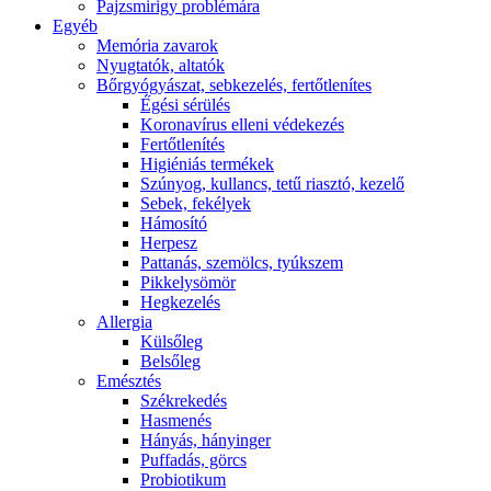
Pajzsmirigy problémára
Egyéb
Memória zavarok
Nyugtatók, altatók
Bőrgyógyászat, sebkezelés, fertőtlenítes
É́gési sérülés
Koronavírus elleni védekezés
Fertőtlenítés
Higiéniás termékek
Szúnyog, kullancs, tetű riasztó, kezelő
Sebek, fekélyek
Hámosító
Herpesz
Pattanás, szemölcs, tyúkszem
Pikkelysömör
Hegkezelés
Allergia
Külsőleg
Belsőleg
Emésztés
Székrekedés
Hasmenés
Hányás, hányinger
Puffadás, görcs
Probiotikum