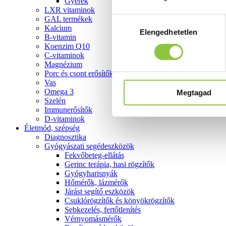
Gyerek
LXR vitaminok
GAL termékek
Hozzájárulás
Kalcium
Elengedhetetlen
kiválasztása
B-vitamin
Koenzim Q10
C-vitaminok
Magnézium
Porc és csont erősítők
Vas
Omega 3
Megtagad
Szelén
Immunerősítők
D-vitaminok
Életmód, szépség
Diagnosztika
Gyógyászati segédeszközök
Fekvőbeteg-ellátás
Gerinc terápia, hasi rögzítők
Gyógyharisnyák
Hőmérők, lázmérők
Járást segítő eszközök
Csuklórögzítők és könyökrögzítők
Sebkezelés, fertőtlenítés
Vérnyomásmérők