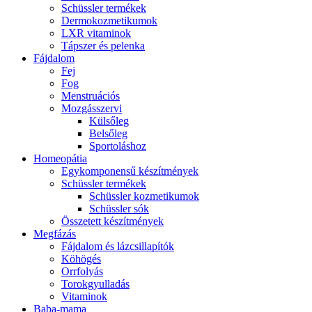
Schüssler termékek
Dermokozmetikumok
LXR vitaminok
Tápszer és pelenka
Fájdalom
Fej
Fog
Menstruációs
Mozgásszervi
Külsőleg
Belsőleg
Sportoláshoz
Homeopátia
Egykomponensű készítmények
Schüssler termékek
Schüssler kozmetikumok
Schüssler sók
Összetett készítmények
Megfázás
Fájdalom és lázcsillapítók
Köhögés
Orrfolyás
Torokgyulladás
Vitaminok
Baba-mama