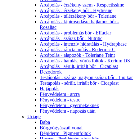
Arcápolás - érzékeny szem - Respectissime
Arcápolás - érzékeny bőr - Hydreane
Arcápolás - túlérzékeny bőr - Toleriane
Arcápolás - kipirosodásra hajlamos bőr -
Rosaliac
Arcápolás - problémás bőr - Effaclar
Arcápolás - száraz bőr - Nutritic
Arcápolás - intenzív hidratálás - Hydraphase
Arcápolás - ránctalanítás - Redermic C
Arcápolás - alapozók - Toleriane Teint
Arcápolás - hámlás, vörös foltok - Kerium DS
Arcápolás - sérült, irritált bőr - Cicaplast
Dezodorok
Testápolás - száraz, nagyon száraz bőr - Lipikar
Testápolás - sérült, irritált bőr - Cicaplast
Hajápolás
Fényvédelem - arcra
Fényvédelem - testre
Fényvédelem - gyermekeknek
Fényvédelem - napozás után
Uriage
Baba
Bőrgyógyászati vonal
Dépiderm - Pigmentfoltok
Hyséac - Problémás, zíros bőr