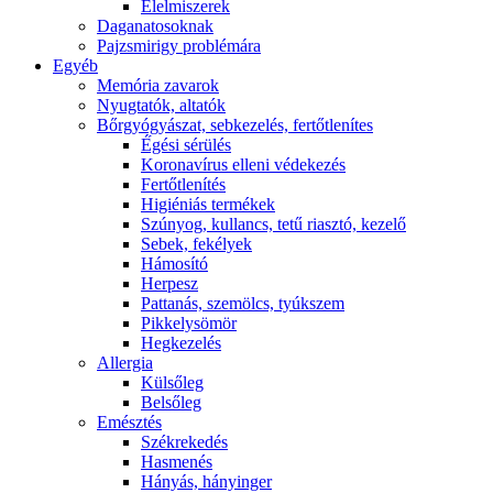
É́lelmiszerek
Daganatosoknak
Pajzsmirigy problémára
Egyéb
Memória zavarok
Nyugtatók, altatók
Bőrgyógyászat, sebkezelés, fertőtlenítes
É́gési sérülés
Koronavírus elleni védekezés
Fertőtlenítés
Higiéniás termékek
Szúnyog, kullancs, tetű riasztó, kezelő
Sebek, fekélyek
Hámosító
Herpesz
Pattanás, szemölcs, tyúkszem
Pikkelysömör
Hegkezelés
Allergia
Külsőleg
Belsőleg
Emésztés
Székrekedés
Hasmenés
Hányás, hányinger