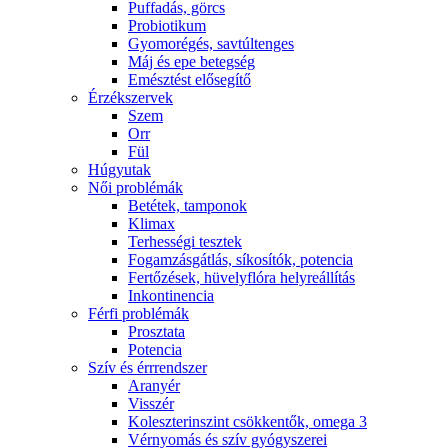
Puffadás, görcs
Probiotikum
Gyomorégés, savtúltenges
Máj és epe betegség
Emésztést elősegítő
Érzékszervek
Szem
Orr
Fül
Húgyutak
Női problémák
Betétek, tamponok
Klimax
Terhességi tesztek
Fogamzásgátlás, síkosítók, potencia
Fertőzések, hüvelyflóra helyreállítás
Inkontinencia
Férfi problémák
Prosztata
Potencia
Szív és érrrendszer
Aranyér
Visszér
Koleszterinszint csökkentők, omega 3
Vérnyomás és szív gyógyszerei