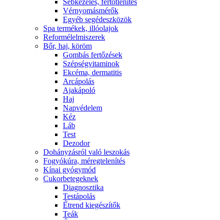
Sebkezelés, fertőtlenítés
Vérnyomásmérők
Egyéb segédeszközök
Spa termékek, illóolajok
Reformélelmiszerek
Bőr, haj, köröm
Gombás fertőzések
Szépségvitaminok
Ekcéma, dermatitis
Arcápolás
Ajakápoló
Haj
Napvédelem
Kéz
Láb
Test
Dezodor
Dohányzásról való leszokás
Fogyókúra, méregtelenítés
Kínai gyógymód
Cukorbetegeknek
Diagnosztika
Testápolás
É́trend kiegészítők
Teák