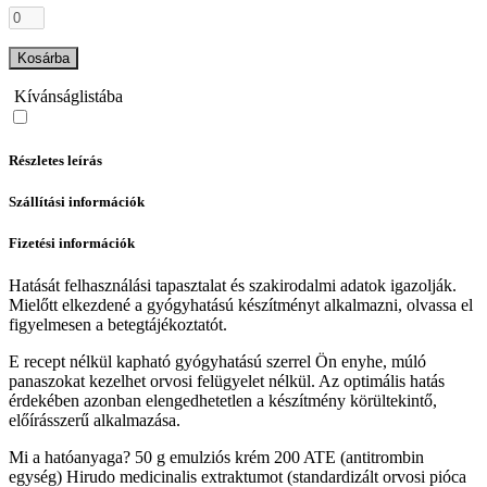
Kosárba
Kívánságlistába
Részletes leírás
Szállítási információk
Fizetési információk
Hatását felhasználási tapasztalat és szakirodalmi adatok igazolják.
Mielőtt elkezdené a gyógyhatású készítményt alkalmazni, olvassa el
figyelmesen a betegtájékoztatót.
E recept nélkül kapható gyógyhatású szerrel Ön enyhe, múló
panaszokat kezelhet orvosi felügyelet nélkül. Az optimális hatás
érdekében azonban elengedhetetlen a készítmény körültekintő,
előírásszerű alkalmazása.
Mi a hatóanyaga? 50 g emulziós krém 200 ATE (antitrombin
egység) Hirudo medicinalis extraktumot (standardizált orvosi pióca