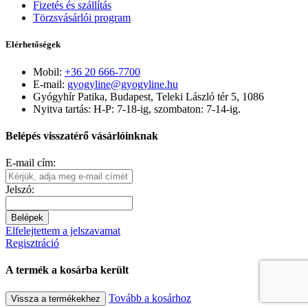
Fizetés és szállítás
Törzsvásárlói program
Elérhetőségek
Mobil:
+36 20 666-7700
E-mail:
gyogyline@gyogyline.hu
Gyógyhír Patika, Budapest, Teleki László tér 5, 1086
Nyitva tartás: H-P: 7-18-ig, szombaton: 7-14-ig.
Belépés visszatérő vásárlóinknak
E-mail cím:
Jelszó:
Belépek
Elfelejtettem a jelszavamat
Regisztráció
A termék a kosárba került
Tovább a kosárhoz
Vissza a termékekhez