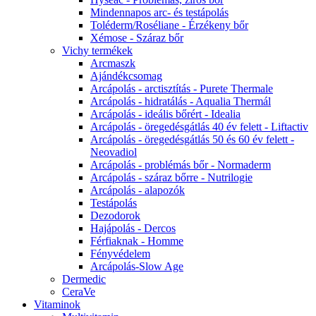
Mindennapos arc- és testápolás
Toléderm/Roséliane - Érzékeny bőr
Xémose - Száraz bőr
Vichy termékek
Arcmaszk
Ajándékcsomag
Arcápolás - arctisztítás - Purete Thermale
Arcápolás - hidratálás - Aqualia Thermál
Arcápolás - ideális bőrért - Idealia
Arcápolás - öregedésgátlás 40 év felett - Liftactiv
Arcápolás - öregedésgátlás 50 és 60 év felett -
Neovadiol
Arcápolás - problémás bőr - Normaderm
Arcápolás - száraz bőrre - Nutrilogie
Arcápolás - alapozók
Testápolás
Dezodorok
Hajápolás - Dercos
Férfiaknak - Homme
Fényvédelem
Arcápolás-Slow Age
Dermedic
CeraVe
Vitaminok