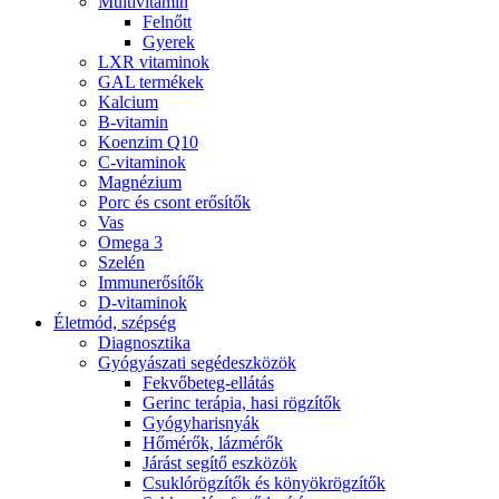
Multivitamin
Felnőtt
Gyerek
LXR vitaminok
GAL termékek
Kalcium
B-vitamin
Koenzim Q10
C-vitaminok
Magnézium
Porc és csont erősítők
Vas
Omega 3
Szelén
Immunerősítők
D-vitaminok
Életmód, szépség
Diagnosztika
Gyógyászati segédeszközök
Fekvőbeteg-ellátás
Gerinc terápia, hasi rögzítők
Gyógyharisnyák
Hőmérők, lázmérők
Járást segítő eszközök
Csuklórögzítők és könyökrögzítők