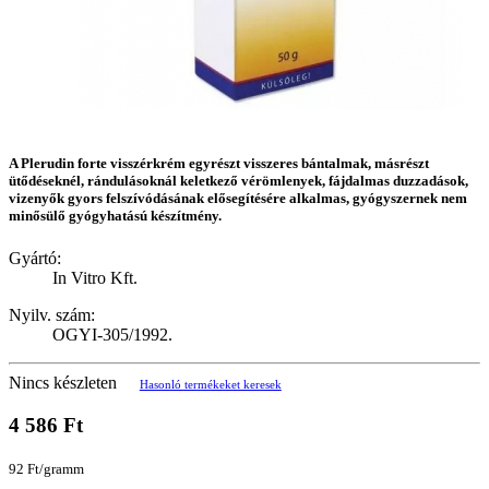
A Plerudin forte visszérkrém egyrészt visszeres bántalmak, másrészt
ütődéseknél, rándulásoknál keletkező vérömlenyek, fájdalmas duzzadások,
vizenyők gyors felszívódásának elősegítésére alkalmas, gyógyszernek nem
minősülő gyógyhatású készítmény.
Gyártó:
In Vitro Kft.
Nyilv. szám:
OGYI-305/1992.
Nincs készleten
Hasonló termékeket keresek
4 586 Ft
92 Ft/gramm