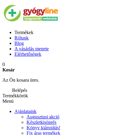
Termékek
Rólunk
Blog
A vásárlás menete
Elérhetőségek
0
Kosár
Az Ön kosara üres.
Belépés
Termékkörök
Menü
Ajánlataink
Augusztusi akció
Készletkisöprés
Könyv kiárusítás!
Fix áras termékek