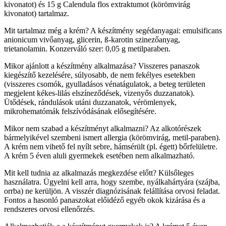
kivonatot) és 15 g Calendula flos extraktumot (körömvirág
kivonatot) tartalmaz.
Mit tartalmaz még a krém? A készítmény segédanyagai: emulsificans
anionicum vivőanyag, glicerin, ß-karotin szinezőanyag,
trietanolamin. Konzerváló szer: 0,05 g metilparaben.
Mikor ajánlott a készítmény alkalmazása? Visszeres panaszok
kiegészítő kezelésére, súlyosabb, de nem fekélyes esetekben
(visszeres csomók, gyulladásos vénatágulatok, a beteg területen
megjelent kékes-lilás elszíneződések, vizenyős duzzanatok).
Ütődések, rándulások utáni duzzanatok, vérömlenyek,
mikrohematómák felszívódásának elősegítésére.
Mikor nem szabad a készítményt alkalmazni? Az alkotórészek
bármelyikével szembeni ismert allergia (körömvirág, metil-paraben).
A krém nem vihető fel nyílt sebre, hámsérült (pl. égett) bőrfelületre.
A krém 5 éven aluli gyermekek esetében nem alkalmazható.
Mit kell tudnia az alkalmazás megkezdése előtt? Külsőleges
használatra. Ügyelni kell arra, hogy szembe, nyálkahártyára (szájba,
orrba) ne kerüljön. A visszér diagnózisának felállítása orvosi feladat.
Fontos a hasonló panaszokat előidéző egyéb okok kizárása és a
rendszeres orvosi ellenőrzés.