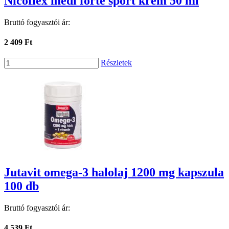
Nicoflex medi forte sport krém 50 ml
Bruttó fogyasztói ár:
2 409 Ft
Részletek
Jutavit omega-3 halolaj 1200 mg kapszula
100 db
Bruttó fogyasztói ár:
4 539 Ft