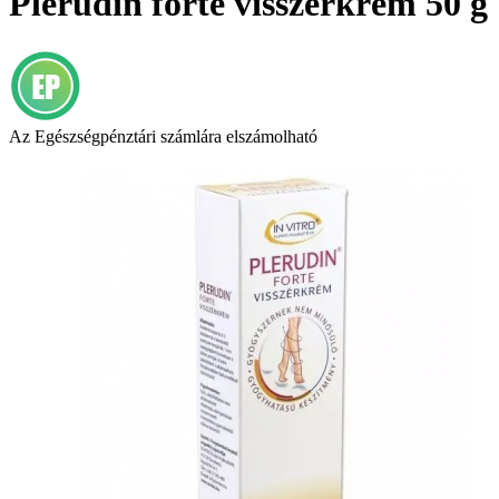
Plerudin forte visszérkrém 50 g
Az Egészségpénztári számlára elszámolható