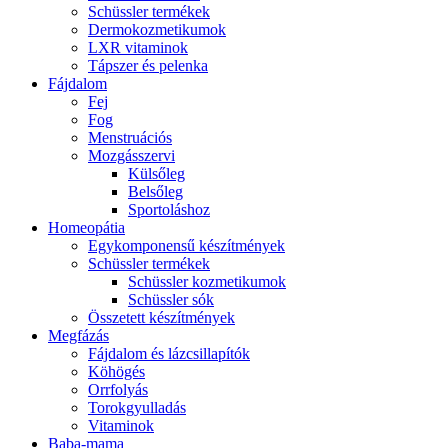
Schüssler termékek
Dermokozmetikumok
LXR vitaminok
Tápszer és pelenka
Fájdalom
Fej
Fog
Menstruációs
Mozgásszervi
Külsőleg
Belsőleg
Sportoláshoz
Homeopátia
Egykomponensű készítmények
Schüssler termékek
Schüssler kozmetikumok
Schüssler sók
Összetett készítmények
Megfázás
Fájdalom és lázcsillapítók
Köhögés
Orrfolyás
Torokgyulladás
Vitaminok
Baba-mama