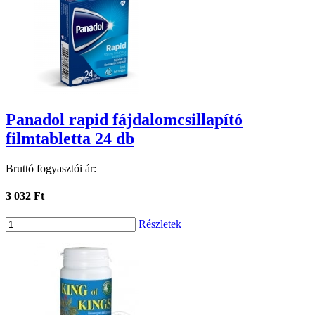
Panadol rapid fájdalomcsillapító
filmtabletta 24 db
Bruttó fogyasztói ár:
3 032 Ft
Részletek