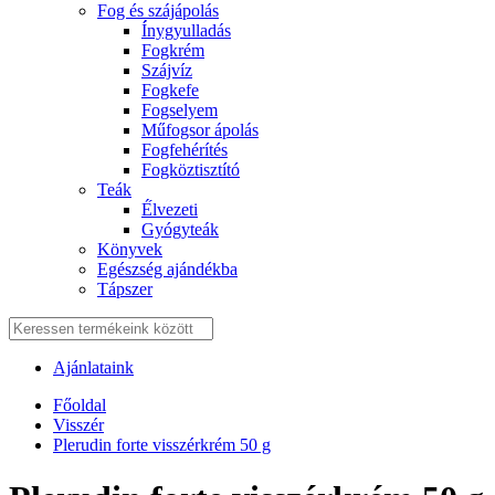
Fog és szájápolás
Í́nygyulladás
Fogkrém
Szájvíz
Fogkefe
Fogselyem
Műfogsor ápolás
Fogfehérítés
Fogköztisztító
Teák
É́lvezeti
Gyógyteák
Könyvek
Egészség ajándékba
Tápszer
Ajánlataink
Főoldal
Visszér
Plerudin forte visszérkrém 50 g