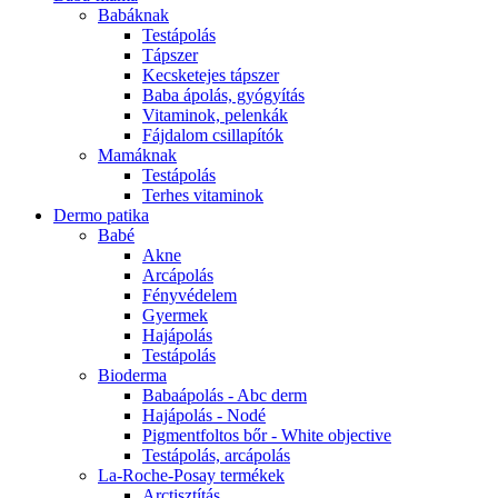
Babáknak
Testápolás
Tápszer
Kecsketejes tápszer
Baba ápolás, gyógyítás
Vitaminok, pelenkák
Fájdalom csillapítók
Mamáknak
Testápolás
Terhes vitaminok
Dermo patika
Babé
Akne
Arcápolás
Fényvédelem
Gyermek
Hajápolás
Testápolás
Bioderma
Babaápolás - Abc derm
Hajápolás - Nodé
Pigmentfoltos bőr - White objective
Testápolás, arcápolás
La-Roche-Posay termékek
Arctisztítás