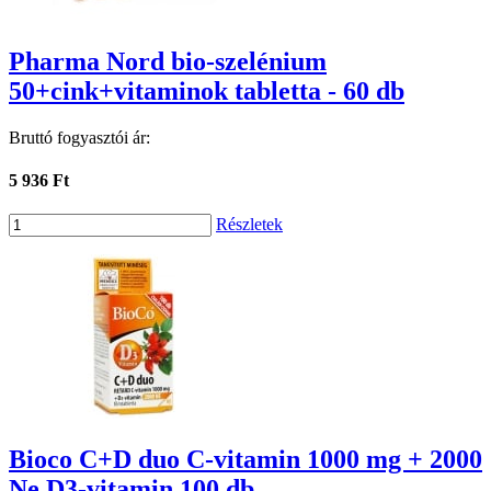
Pharma Nord bio-szelénium
50+cink+vitaminok tabletta - 60 db
Bruttó fogyasztói ár:
5 936 Ft
Részletek
Bioco C+D duo C-vitamin 1000 mg + 2000
Ne D3-vitamin 100 db