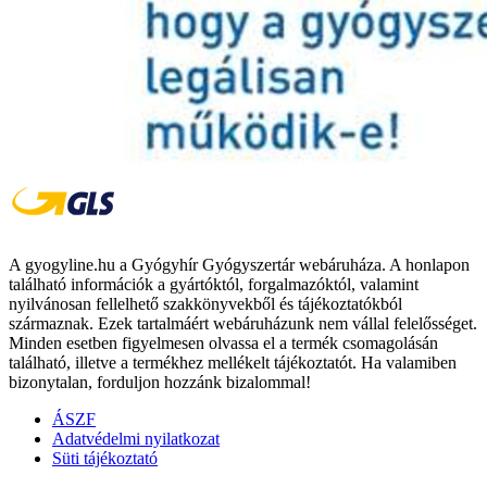
A gyogyline.hu a Gyógyhír Gyógyszertár webáruháza. A honlapon
található információk a gyártóktól, forgalmazóktól, valamint
nyilvánosan fellelhető szakkönyvekből és tájékoztatókból
származnak. Ezek tartalmáért webáruházunk nem vállal felelősséget.
Minden esetben figyelmesen olvassa el a termék csomagolásán
található, illetve a termékhez mellékelt tájékoztatót. Ha valamiben
bizonytalan, forduljon hozzánk bizalommal!
ÁSZF
Adatvédelmi nyilatkozat
Süti tájékoztató