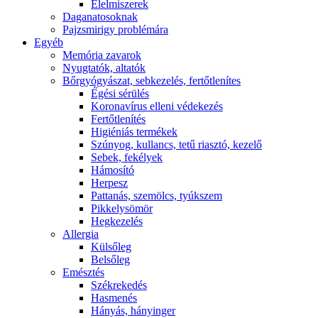
É́lelmiszerek
Daganatosoknak
Pajzsmirigy problémára
Egyéb
Memória zavarok
Nyugtatók, altatók
Bőrgyógyászat, sebkezelés, fertőtlenítes
É́gési sérülés
Koronavírus elleni védekezés
Fertőtlenítés
Higiéniás termékek
Szúnyog, kullancs, tetű riasztó, kezelő
Sebek, fekélyek
Hámosító
Herpesz
Pattanás, szemölcs, tyúkszem
Pikkelysömör
Hegkezelés
Allergia
Külsőleg
Belsőleg
Emésztés
Székrekedés
Hasmenés
Hányás, hányinger