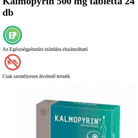
Kalmopyrin 500 mg tabletta 24
db
Az Egészségpénztári számlára elszámolható
Csak személyesen átvehető termék