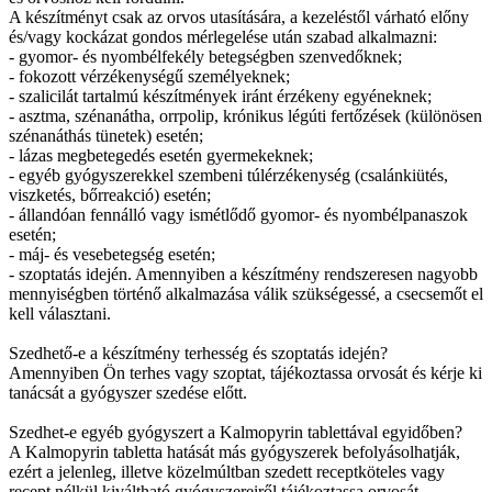
A készítményt csak az orvos utasítására, a kezeléstől várható előny
és/vagy kockázat gondos mérlegelése után szabad alkalmazni:
- gyomor- és nyombélfekély betegségben szenvedőknek;
- fokozott vérzékenységű személyeknek;
- szalicilát tartalmú készítmények iránt érzékeny egyéneknek;
- asztma, szénanátha, orrpolip, krónikus légúti fertőzések (különösen
szénanáthás tünetek) esetén;
- lázas megbetegedés esetén gyermekeknek;
- egyéb gyógyszerekkel szembeni túlérzékenység (csalánkiütés,
viszketés, bőrreakció) esetén;
- állandóan fennálló vagy ismétlődő gyomor- és nyombélpanaszok
esetén;
- máj- és vesebetegség esetén;
- szoptatás idején. Amennyiben a készítmény rendszeresen nagyobb
mennyiségben történő alkalmazása válik szükségessé, a csecsemőt el
kell választani.
Szedhető-e a készítmény terhesség és szoptatás idején?
Amennyiben Ön terhes vagy szoptat, tájékoztassa orvosát és kérje ki
tanácsát a gyógyszer szedése előtt.
Szedhet-e egyéb gyógyszert a Kalmopyrin tablettával egyidőben?
A Kalmopyrin tabletta hatását más gyógyszerek befolyásolhatják,
ezért a jelenleg, illetve közelmúltban szedett receptköteles vagy
recept nélkül kiváltható gyógyszereiről tájékoztassa orvosát.