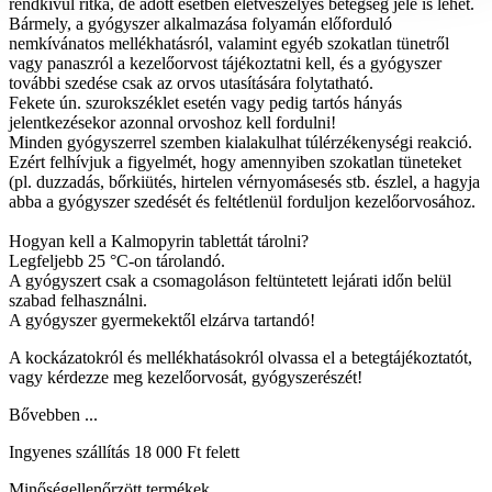
rendkívül ritka, de adott esetben életveszélyes betegség jele is lehet.
Bármely, a gyógyszer alkalmazása folyamán előforduló
nemkívánatos mellékhatásról, valamint egyéb szokatlan tünetről
vagy panaszról a kezelőorvost tájékoztatni kell, és a gyógyszer
további szedése csak az orvos utasítására folytatható.
Fekete ún. szurokszéklet esetén vagy pedig tartós hányás
jelentkezésekor azonnal orvoshoz kell fordulni!
Minden gyógyszerrel szemben kialakulhat túlérzékenységi reakció.
Ezért felhívjuk a figyelmét, hogy amennyiben szokatlan tüneteket
(pl. duzzadás, bőrkiütés, hirtelen vérnyomásesés stb. észlel, a hagyja
abba a gyógyszer szedését és feltétlenül forduljon kezelőorvosához.
Hogyan kell a Kalmopyrin tablettát tárolni?
Legfeljebb 25 °C-on tárolandó.
A gyógyszert csak a csomagoláson feltüntetett lejárati időn belül
szabad felhasználni.
A gyógyszer gyermekektől elzárva tartandó!
A kockázatokról és mellékhatásokról olvassa el a betegtájékoztatót,
vagy kérdezze meg kezelőorvosát, gyógyszerészét!
Bővebben ...
Ingyenes szállítás 18 000 Ft felett
Minőségellenőrzött termékek