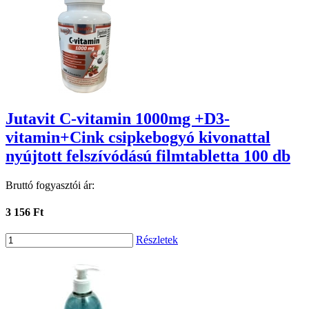
Jutavit C-vitamin 1000mg +D3-
vitamin+Cink csipkebogyó kivonattal
nyújtott felszívódású filmtabletta 100 db
Bruttó fogyasztói ár:
3 156 Ft
Részletek