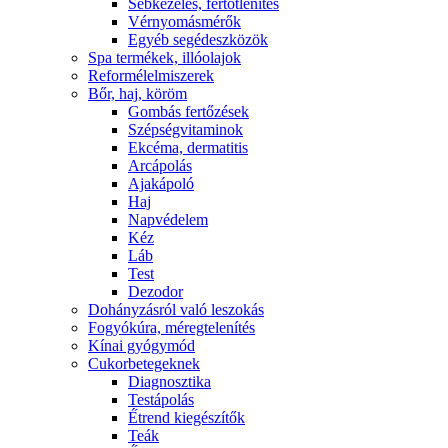
Sebkezelés, fertőtlenítés
Vérnyomásmérők
Egyéb segédeszközök
Spa termékek, illóolajok
Reformélelmiszerek
Bőr, haj, köröm
Gombás fertőzések
Szépségvitaminok
Ekcéma, dermatitis
Arcápolás
Ajakápoló
Haj
Napvédelem
Kéz
Láb
Test
Dezodor
Dohányzásról való leszokás
Fogyókúra, méregtelenítés
Kínai gyógymód
Cukorbetegeknek
Diagnosztika
Testápolás
É́trend kiegészítők
Teák