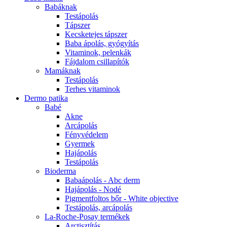
Babáknak
Testápolás
Tápszer
Kecsketejes tápszer
Baba ápolás, gyógyítás
Vitaminok, pelenkák
Fájdalom csillapítók
Mamáknak
Testápolás
Terhes vitaminok
Dermo patika
Babé
Akne
Arcápolás
Fényvédelem
Gyermek
Hajápolás
Testápolás
Bioderma
Babaápolás - Abc derm
Hajápolás - Nodé
Pigmentfoltos bőr - White objective
Testápolás, arcápolás
La-Roche-Posay termékek
Arctisztítás