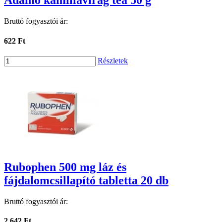
Adamo kamillavirág tea 50 g
Bruttó fogyasztói ár:
622 Ft
Részletek
Rubophen 500 mg láz és
fájdalomcsillapító tabletta 20 db
Bruttó fogyasztói ár:
2 642 Ft