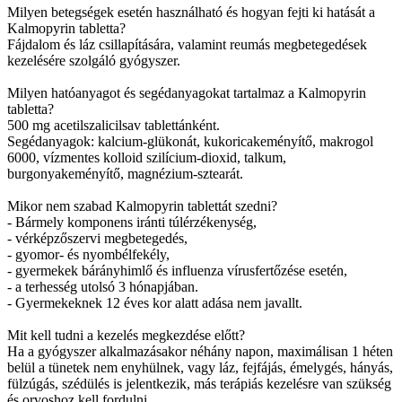
Milyen betegségek esetén használható és hogyan fejti ki hatását a
Kalmopyrin tabletta?
Fájdalom és láz csillapítására, valamint reumás megbetegedések
kezelésére szolgáló gyógyszer.
Milyen hatóanyagot és segédanyagokat tartalmaz a Kalmopyrin
tabletta?
500 mg acetilszalicilsav tablettánként.
Segédanyagok: kalcium-glükonát, kukoricakeményítő, makrogol
6000, vízmentes kolloid szilícium-dioxid, talkum,
burgonyakeményítő, magnézium-sztearát.
Mikor nem szabad Kalmopyrin tablettát szedni?
- Bármely komponens iránti túlérzékenység,
- vérképzőszervi megbetegedés,
- gyomor- és nyombélfekély,
- gyermekek bárányhimlő és influenza vírusfertőzése esetén,
- a terhesség utolsó 3 hónapjában.
- Gyermekeknek 12 éves kor alatt adása nem javallt.
Mit kell tudni a kezelés megkezdése előtt?
Ha a gyógyszer alkalmazásakor néhány napon, maximálisan 1 héten
belül a tünetek nem enyhülnek, vagy láz, fejfájás, émelygés, hányás,
fülzúgás, szédülés is jelentkezik, más terápiás kezelésre van szükség
és orvoshoz kell fordulni.