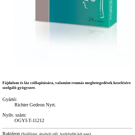
Fájdalom és láz csillapítására, valamint reumás megbetegedések kezelésére
szolgáló gyógyszer.
Gyártó:
Richter Gedeon Nyrt.
Nyilv. szám:
OGYI-T-11212
Raktáron
(Szállítási, átvételi idő: legfeljebb két nap)