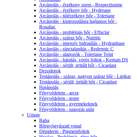
Arcápolás - érzékeny szem - Respectissime
Arcápolás - érzékeny bőr - Hydreane
Arcápolás - túlérzékeny bőr - Toleriane
Arcápolás - kipirosodásra hajlamos bőr -
Rosaliac
Arcápolás - problémás bőr - Effaclar
Arcápolás - száraz bőr - Nutritic
Arcápolás - intenzív hidratálás - Hydraphase
Arcápolás - ránctalanítás - Redermic C
Arcápolás - alapozók - Toleriane Teint
Arcápolás - hámlás, vörös foltok - Kerium DS
Arcápolás - sérült, irritált bőr - Cicaplast
Dezodorok
Testápolás - száraz, nagyon száraz bőr - Lipikar
Testápolás - sérült, irritált bőr - Cicaplast
Hajápolás
Fényvédelem - arcra
Fényvédelem - testre
Fényvédelem - gyermekeknek
Fényvédelem - napozás után
Uriage
Baba
Bőrgyógyászati vonal
Dépiderm - Pigmentfoltok
Hyséac - Problémás, zíros bőr