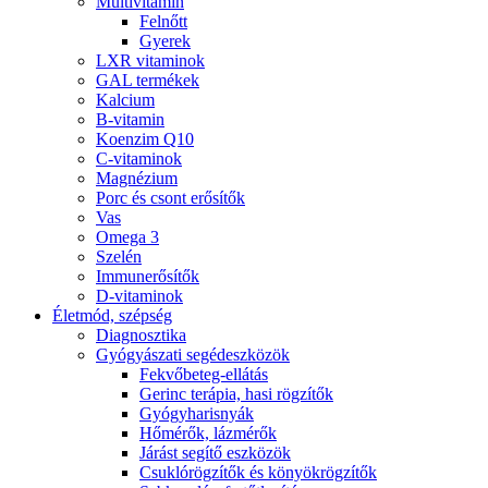
Multivitamin
Felnőtt
Gyerek
LXR vitaminok
GAL termékek
Kalcium
B-vitamin
Koenzim Q10
C-vitaminok
Magnézium
Porc és csont erősítők
Vas
Omega 3
Szelén
Immunerősítők
D-vitaminok
Életmód, szépség
Diagnosztika
Gyógyászati segédeszközök
Fekvőbeteg-ellátás
Gerinc terápia, hasi rögzítők
Gyógyharisnyák
Hőmérők, lázmérők
Járást segítő eszközök
Csuklórögzítők és könyökrögzítők