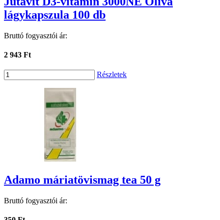
Jutavit D3-vitamin 3000NE Olíva
lágykapszula 100 db
Bruttó fogyasztói ár:
2 943 Ft
Részletek
Adamo máriatövismag tea 50 g
Bruttó fogyasztói ár:
350 Ft