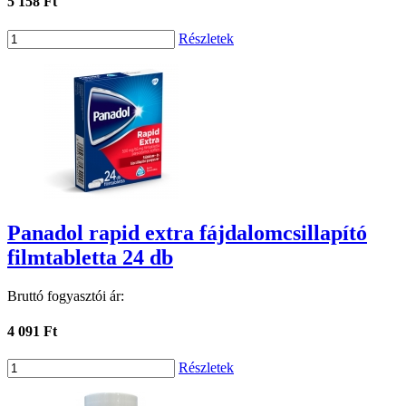
5 158 Ft
Részletek
Panadol rapid extra fájdalomcsillapító
filmtabletta 24 db
Bruttó fogyasztói ár:
4 091 Ft
Részletek