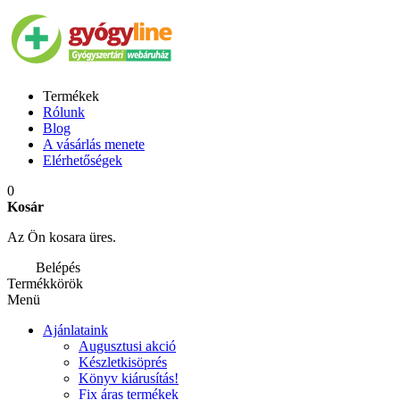
Termékek
Rólunk
Blog
A vásárlás menete
Elérhetőségek
0
Kosár
Az Ön kosara üres.
Belépés
Termékkörök
Menü
Ajánlataink
Augusztusi akció
Készletkisöprés
Könyv kiárusítás!
Fix áras termékek