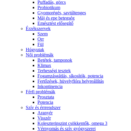
Puffadás, görcs
Probiotikum
Gyomorégés, savtúltenges
Máj és epe betegség
Emésztést elősegítő
Érzékszervek
Szem
Orr
Fül
Húgyutak
Női problémák
Betétek, tamponok
Klimax
Terhességi tesztek
Fogamzásgátlás, síkosítók, potencia
Fertőzések, hüvelyflóra helyreállítás
Inkontinencia
Férfi problémák
Prosztata
Potencia
Szív és érrrendszer
Aranyér
Visszér
Koleszterinszint csökkentők, omega 3
Vérnyomás és szív gyógyszerei