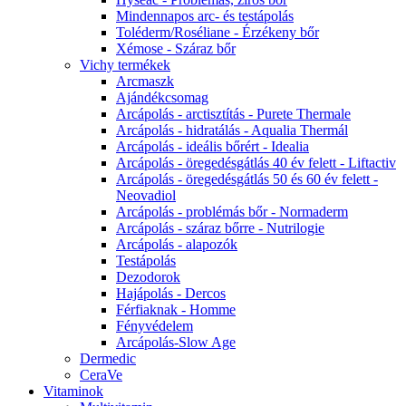
Mindennapos arc- és testápolás
Toléderm/Roséliane - Érzékeny bőr
Xémose - Száraz bőr
Vichy termékek
Arcmaszk
Ajándékcsomag
Arcápolás - arctisztítás - Purete Thermale
Arcápolás - hidratálás - Aqualia Thermál
Arcápolás - ideális bőrért - Idealia
Arcápolás - öregedésgátlás 40 év felett - Liftactiv
Arcápolás - öregedésgátlás 50 és 60 év felett -
Neovadiol
Arcápolás - problémás bőr - Normaderm
Arcápolás - száraz bőrre - Nutrilogie
Arcápolás - alapozók
Testápolás
Dezodorok
Hajápolás - Dercos
Férfiaknak - Homme
Fényvédelem
Arcápolás-Slow Age
Dermedic
CeraVe
Vitaminok