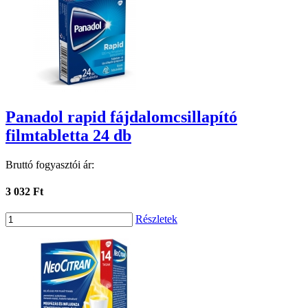
Panadol rapid fájdalomcsillapító
filmtabletta 24 db
Bruttó fogyasztói ár:
3 032 Ft
Részletek