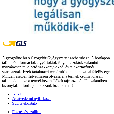
A gyogyline.hu a Gyógyhír Gyógyszertár webáruháza. A honlapon
található információk a gyártóktól, forgalmazóktól, valamint
nyilvánosan fellelhető szakkönyvekből és tájékoztatókból
származnak. Ezek tartalmáért webáruházunk nem vállal felelősséget.
Minden esetben figyelmesen olvassa el a termék csomagolásán
található, illetve a termékhez mellékelt tájékoztatót. Ha valamiben
bizonytalan, forduljon hozzánk bizalommal!
ÁSZF
Adatvédelmi nyilatkozat
Süti tájékoztató
Fizetés és szállítás