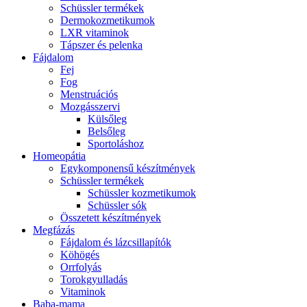
Schüssler termékek
Dermokozmetikumok
LXR vitaminok
Tápszer és pelenka
Fájdalom
Fej
Fog
Menstruációs
Mozgásszervi
Külsőleg
Belsőleg
Sportoláshoz
Homeopátia
Egykomponensű készítmények
Schüssler termékek
Schüssler kozmetikumok
Schüssler sók
Összetett készítmények
Megfázás
Fájdalom és lázcsillapítók
Köhögés
Orrfolyás
Torokgyulladás
Vitaminok
Baba-mama