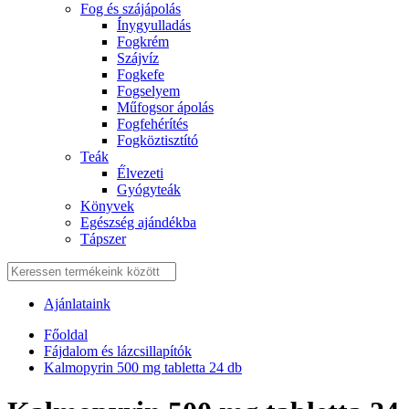
Fog és szájápolás
Í́nygyulladás
Fogkrém
Szájvíz
Fogkefe
Fogselyem
Műfogsor ápolás
Fogfehérítés
Fogköztisztító
Teák
É́lvezeti
Gyógyteák
Könyvek
Egészség ajándékba
Tápszer
Ajánlataink
Főoldal
Fájdalom és lázcsillapítók
Kalmopyrin 500 mg tabletta 24 db