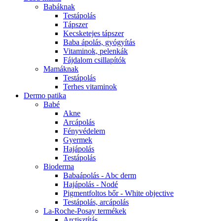
Babáknak
Testápolás
Tápszer
Kecsketejes tápszer
Baba ápolás, gyógyítás
Vitaminok, pelenkák
Fájdalom csillapítók
Mamáknak
Testápolás
Terhes vitaminok
Dermo patika
Babé
Akne
Arcápolás
Fényvédelem
Gyermek
Hajápolás
Testápolás
Bioderma
Babaápolás - Abc derm
Hajápolás - Nodé
Pigmentfoltos bőr - White objective
Testápolás, arcápolás
La-Roche-Posay termékek
Arctisztítás