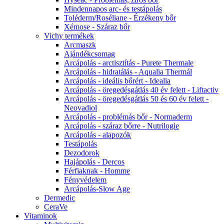
Mindennapos arc- és testápolás
Toléderm/Roséliane - Érzékeny bőr
Xémose - Száraz bőr
Vichy termékek
Arcmaszk
Ajándékcsomag
Arcápolás - arctisztítás - Purete Thermale
Arcápolás - hidratálás - Aqualia Thermál
Arcápolás - ideális bőrért - Idealia
Arcápolás - öregedésgátlás 40 év felett - Liftactiv
Arcápolás - öregedésgátlás 50 és 60 év felett -
Neovadiol
Arcápolás - problémás bőr - Normaderm
Arcápolás - száraz bőrre - Nutrilogie
Arcápolás - alapozók
Testápolás
Dezodorok
Hajápolás - Dercos
Férfiaknak - Homme
Fényvédelem
Arcápolás-Slow Age
Dermedic
CeraVe
Vitaminok