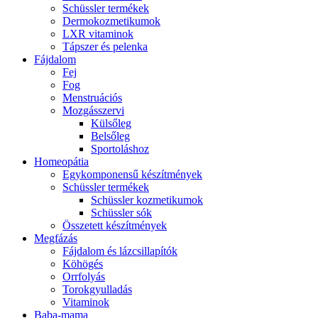
Schüssler termékek
Dermokozmetikumok
LXR vitaminok
Tápszer és pelenka
Fájdalom
Fej
Fog
Menstruációs
Mozgásszervi
Külsőleg
Belsőleg
Sportoláshoz
Homeopátia
Egykomponensű készítmények
Schüssler termékek
Schüssler kozmetikumok
Schüssler sók
Összetett készítmények
Megfázás
Fájdalom és lázcsillapítók
Köhögés
Orrfolyás
Torokgyulladás
Vitaminok
Baba-mama