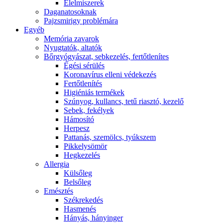
É́lelmiszerek
Daganatosoknak
Pajzsmirigy problémára
Egyéb
Memória zavarok
Nyugtatók, altatók
Bőrgyógyászat, sebkezelés, fertőtlenítes
É́gési sérülés
Koronavírus elleni védekezés
Fertőtlenítés
Higiéniás termékek
Szúnyog, kullancs, tetű riasztó, kezelő
Sebek, fekélyek
Hámosító
Herpesz
Pattanás, szemölcs, tyúkszem
Pikkelysömör
Hegkezelés
Allergia
Külsőleg
Belsőleg
Emésztés
Székrekedés
Hasmenés
Hányás, hányinger