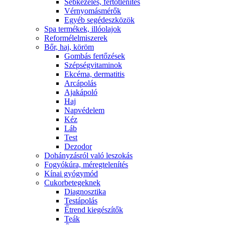
Sebkezelés, fertőtlenítés
Vérnyomásmérők
Egyéb segédeszközök
Spa termékek, illóolajok
Reformélelmiszerek
Bőr, haj, köröm
Gombás fertőzések
Szépségvitaminok
Ekcéma, dermatitis
Arcápolás
Ajakápoló
Haj
Napvédelem
Kéz
Láb
Test
Dezodor
Dohányzásról való leszokás
Fogyókúra, méregtelenítés
Kínai gyógymód
Cukorbetegeknek
Diagnosztika
Testápolás
É́trend kiegészítők
Teák