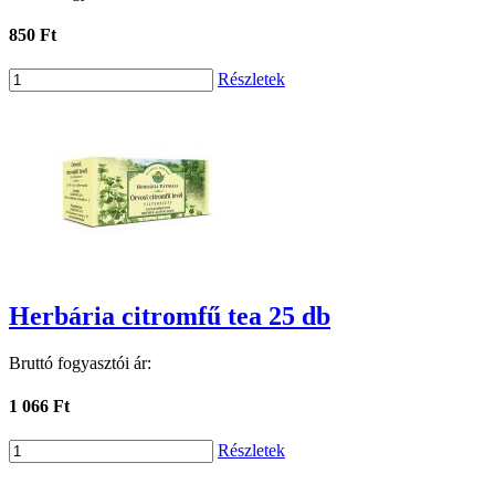
850 Ft
Részletek
Herbária citromfű tea 25 db
Bruttó fogyasztói ár:
1 066 Ft
Részletek