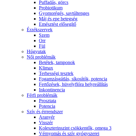
Puffadás, görcs
Probiotikum
Gyomorégés, savtúltenges
Máj és epe betegség
Emésztést elősegítő
Érzékszervek
Szem
Orr
Fül
Húgyutak
Női problémák
Betétek, tamponok
Klimax
Terhességi tesztek
Fogamzásgátlás, síkosítók, potencia
Fertőzések, hüvelyflóra helyreállítás
Inkontinencia
Férfi problémák
Prosztata
Potencia
Szív és érrrendszer
Aranyér
Visszér
Koleszterinszint csökkentők, omega 3
Vérnyomás és szív gyógyszerei