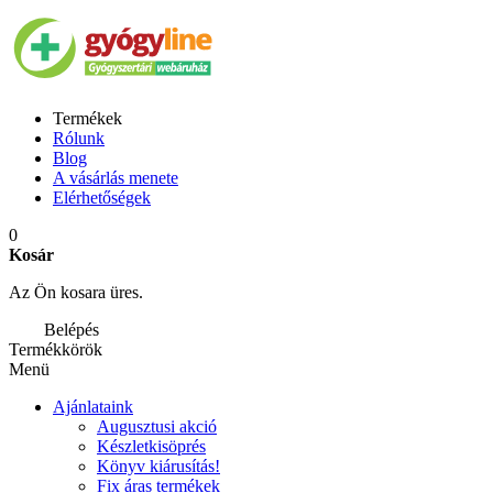
Termékek
Rólunk
Blog
A vásárlás menete
Elérhetőségek
0
Kosár
Az Ön kosara üres.
Belépés
Termékkörök
Menü
Ajánlataink
Augusztusi akció
Készletkisöprés
Könyv kiárusítás!
Fix áras termékek