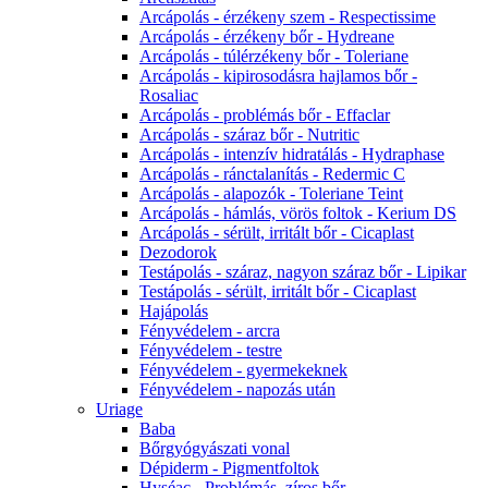
Arcápolás - érzékeny szem - Respectissime
Arcápolás - érzékeny bőr - Hydreane
Arcápolás - túlérzékeny bőr - Toleriane
Arcápolás - kipirosodásra hajlamos bőr -
Rosaliac
Arcápolás - problémás bőr - Effaclar
Arcápolás - száraz bőr - Nutritic
Arcápolás - intenzív hidratálás - Hydraphase
Arcápolás - ránctalanítás - Redermic C
Arcápolás - alapozók - Toleriane Teint
Arcápolás - hámlás, vörös foltok - Kerium DS
Arcápolás - sérült, irritált bőr - Cicaplast
Dezodorok
Testápolás - száraz, nagyon száraz bőr - Lipikar
Testápolás - sérült, irritált bőr - Cicaplast
Hajápolás
Fényvédelem - arcra
Fényvédelem - testre
Fényvédelem - gyermekeknek
Fényvédelem - napozás után
Uriage
Baba
Bőrgyógyászati vonal
Dépiderm - Pigmentfoltok
Hyséac - Problémás, zíros bőr