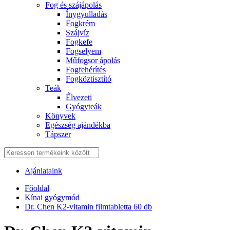
Fog és szájápolás
Í́nygyulladás
Fogkrém
Szájvíz
Fogkefe
Fogselyem
Műfogsor ápolás
Fogfehérítés
Fogköztisztító
Teák
É́lvezeti
Gyógyteák
Könyvek
Egészség ajándékba
Tápszer
Ajánlataink
Főoldal
Kínai gyógymód
Dr. Chen K2-vitamin filmtabletta 60 db