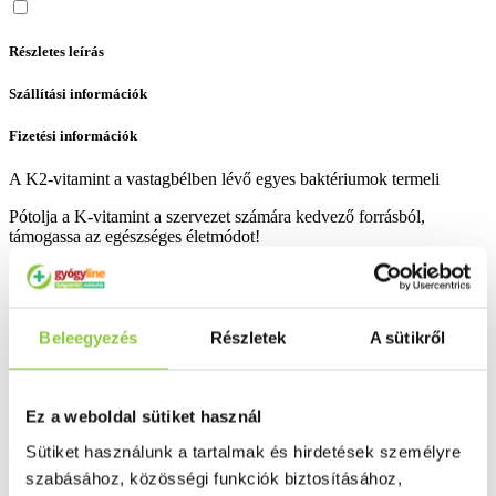
Részletes leírás
Szállítási információk
Fizetési információk
A K2-vitamint a vastagbélben lévő egyes baktériumok termeli
Pótolja a K-vitamint a szervezet számára kedvező forrásból,
támogassa az egészséges életmódot!
Ajánlott adagolás: napi 1 tabletta bőséges folyadékkal lenyelve.
Kiszerelés: 60 db.
Beleegyezés
Részletek
A sütikről
Bővebben ...
Ingyenes szállítás 18 000 Ft felett
Ez a weboldal sütiket használ
Minőségellenőrzött termékek
Sütiket használunk a tartalmak és hirdetések személyre
Valós gyógyszertári háttér
szabásához, közösségi funkciók biztosításához,