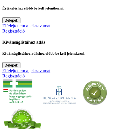
Értékeléshez előbb be kell jelentkezni.
Belépek
Elfelejtettem a jelszavamat
Regisztráció
Kívánságlistához adás
Kívánságlistához adáshoz előbb be kell jelentkezni.
Belépek
Elfelejtettem a jelszavamat
Regisztráció