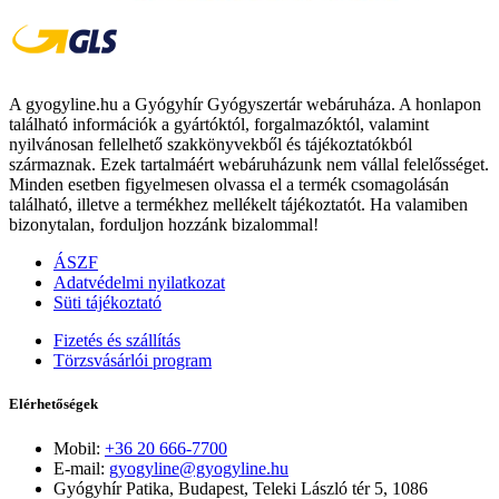
A gyogyline.hu a Gyógyhír Gyógyszertár webáruháza. A honlapon
található információk a gyártóktól, forgalmazóktól, valamint
nyilvánosan fellelhető szakkönyvekből és tájékoztatókból
származnak. Ezek tartalmáért webáruházunk nem vállal felelősséget.
Minden esetben figyelmesen olvassa el a termék csomagolásán
található, illetve a termékhez mellékelt tájékoztatót. Ha valamiben
bizonytalan, forduljon hozzánk bizalommal!
ÁSZF
Adatvédelmi nyilatkozat
Süti tájékoztató
Fizetés és szállítás
Törzsvásárlói program
Elérhetőségek
Mobil:
+36 20 666-7700
E-mail:
gyogyline@gyogyline.hu
Gyógyhír Patika, Budapest, Teleki László tér 5, 1086