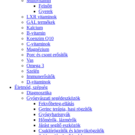
Multivitamin
Felnőtt
Gyerek
LXR vitaminok
GAL termékek
Kalcium
B-vitamin
Koenzim Q10
C-vitaminok
Magnézium
Porc és csont erősítők
Vas
Omega 3
Szelén
Immunerősítők
D-vitaminok
Életmód, szépség
Diagnosztika
Gyógyászati segédeszközök
Fekvőbeteg-ellátás
Gerinc terápia, hasi rögzítők
Gyógyharisnyák
Hőmérők, lázmérők
Járást segítő eszközök
Csuklórögzítők és könyökrögzítők