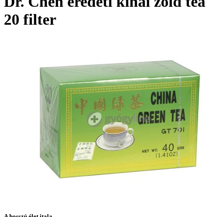
Dr. Chen eredeti kínai zöld tea
20 filter
A hosszú élet itala.