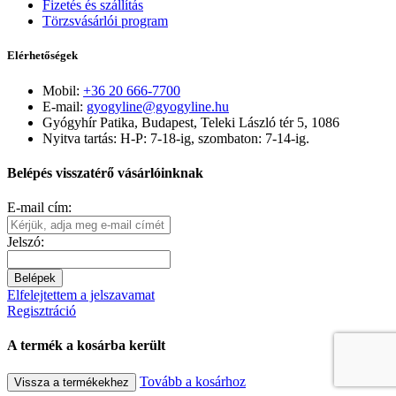
Fizetés és szállítás
Törzsvásárlói program
Elérhetőségek
Mobil:
+36 20 666-7700
E-mail:
gyogyline@gyogyline.hu
Gyógyhír Patika, Budapest, Teleki László tér 5, 1086
Nyitva tartás: H-P: 7-18-ig, szombaton: 7-14-ig.
Belépés visszatérő vásárlóinknak
E-mail cím:
Jelszó:
Belépek
Elfelejtettem a jelszavamat
Regisztráció
A termék a kosárba került
Tovább a kosárhoz
Vissza a termékekhez