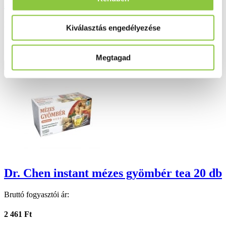
Dr. Chen ginzeng zöldtea 20 filter
Bruttó fogyasztói ár:
Kiválasztás engedélyezése
1 406 Ft
Megtagad
Részletek
Dr. Chen instant mézes gyömbér tea 20 db
Bruttó fogyasztói ár:
2 461 Ft