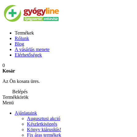
Termékek
Rólunk
Blog
A vásárlás menete
Elérhetőségek
0
Kosár
Az Ön kosara üres.
Belépés
Termékkörök
Menü
Ajánlataink
Augusztusi akció
Készletkisöprés
Könyv kiárusítás!
Fix áras termékek