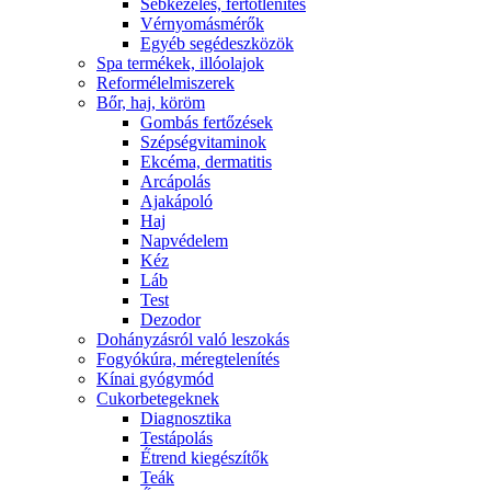
Sebkezelés, fertőtlenítés
Vérnyomásmérők
Egyéb segédeszközök
Spa termékek, illóolajok
Reformélelmiszerek
Bőr, haj, köröm
Gombás fertőzések
Szépségvitaminok
Ekcéma, dermatitis
Arcápolás
Ajakápoló
Haj
Napvédelem
Kéz
Láb
Test
Dezodor
Dohányzásról való leszokás
Fogyókúra, méregtelenítés
Kínai gyógymód
Cukorbetegeknek
Diagnosztika
Testápolás
É́trend kiegészítők
Teák