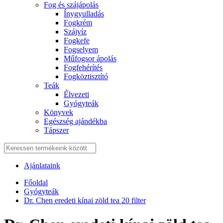
Fog és szájápolás
Í́nygyulladás
Fogkrém
Szájvíz
Fogkefe
Fogselyem
Műfogsor ápolás
Fogfehérítés
Fogköztisztító
Teák
É́lvezeti
Gyógyteák
Könyvek
Egészség ajándékba
Tápszer
Ajánlataink
Főoldal
Gyógyteák
Dr. Chen eredeti kínai zöld tea 20 filter