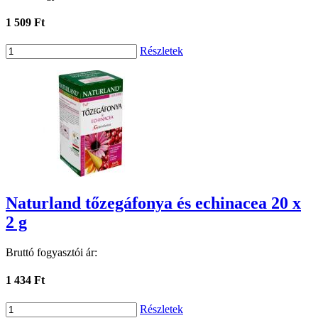
1 509 Ft
Részletek
Naturland tőzegáfonya és echinacea 20 x
2 g
Bruttó fogyasztói ár:
1 434 Ft
Részletek