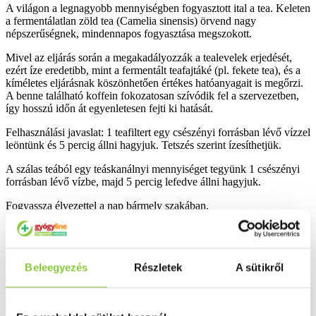
A világon a legnagyobb mennyiségben fogyasztott ital a tea. Keleten
a fermentálatlan zöld tea (Camelia sinensis) örvend nagy
népszerűségnek, mindennapos fogyasztása megszokott.
Mivel az eljárás során a megakadályozzák a tealevelek erjedését,
ezért íze eredetibb, mint a fermentált teafajtáké (pl. fekete tea), és a
kíméletes eljárásnak köszönhetően értékes hatóanyagait is megőrzi.
A benne található koffein fokozatosan szívódik fel a szervezetben,
így hosszú időn át egyenletesen fejti ki hatását.
Felhasználási javaslat: 1 teafiltert egy csészényi forrásban lévő vízzel
leöntünk és 5 percig állni hagyjuk. Tetszés szerint ízesíthetjük.
A szálas teából egy teáskanálnyi mennyiséget tegyünk 1 csészényi
forrásban lévő vízbe, majd 5 percig lefedve állni hagyjuk.
Fogyassza élvezettel a nap bármely szakában.
Főbb összetevők: zöld tea.
Kiszerelés: 20 x 2g.
Beleegyezés
Részletek
A sütikről
Az étrend-kiegészítő nem helyettesíti a kiegyensúlyozott vegyes
étrendet és az egészséges életmódot. Ne lépje túl az ajánlott napi
adagot! Gyermekek elől elzárva tartandó!