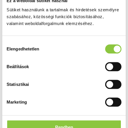
Ez a weboldal sütiket használ
Bővebben ...
Sütiket használunk a tartalmak és hirdetések személyre
Ingyenes szállítás 18 000 Ft felett
szabásához, közösségi funkciók biztosításához,
valamint weboldalforgalmunk elemzéséhez.
Minőségellenőrzött termékek
Valós gyógyszertári háttér
Hozzájárulás
Folyamatos akciók
Elengedhetetlen
kiválasztása
Ezek is érdekelhetik Önt
Beállítások
Statisztikai
Marketing
Rendben