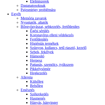
É́lelmiszerek
Daganatosoknak
Pajzsmirigy problémára
Egyéb
Memória zavarok
Nyugtatók, altatók
Bőrgyógyászat, sebkezelés, fertőtlenítes
É́gési sérülés
Koronavírus elleni védekezés
Fertőtlenítés
Higiéniás termékek
Szúnyog, kullancs, tetű riasztó, kezelő
Sebek, fekélyek
Hámosító
Herpesz
Pattanás, szemölcs, tyúkszem
Pikkelysömör
Hegkezelés
Allergia
Külsőleg
Belsőleg
Emésztés
Székrekedés
Hasmenés
Hányás, hányinger