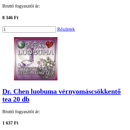
Bruttó fogyasztói ár:
8 346 Ft
Részletek
Dr. Chen luobuma vérnyomáscsökkentő
tea 20 db
Bruttó fogyasztói ár:
1 637 Ft