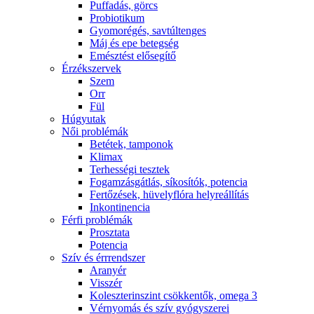
Puffadás, görcs
Probiotikum
Gyomorégés, savtúltenges
Máj és epe betegség
Emésztést elősegítő
Érzékszervek
Szem
Orr
Fül
Húgyutak
Női problémák
Betétek, tamponok
Klimax
Terhességi tesztek
Fogamzásgátlás, síkosítók, potencia
Fertőzések, hüvelyflóra helyreállítás
Inkontinencia
Férfi problémák
Prosztata
Potencia
Szív és érrrendszer
Aranyér
Visszér
Koleszterinszint csökkentők, omega 3
Vérnyomás és szív gyógyszerei