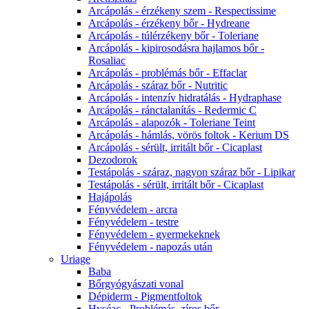
Arcápolás - érzékeny szem - Respectissime
Arcápolás - érzékeny bőr - Hydreane
Arcápolás - túlérzékeny bőr - Toleriane
Arcápolás - kipirosodásra hajlamos bőr -
Rosaliac
Arcápolás - problémás bőr - Effaclar
Arcápolás - száraz bőr - Nutritic
Arcápolás - intenzív hidratálás - Hydraphase
Arcápolás - ránctalanítás - Redermic C
Arcápolás - alapozók - Toleriane Teint
Arcápolás - hámlás, vörös foltok - Kerium DS
Arcápolás - sérült, irritált bőr - Cicaplast
Dezodorok
Testápolás - száraz, nagyon száraz bőr - Lipikar
Testápolás - sérült, irritált bőr - Cicaplast
Hajápolás
Fényvédelem - arcra
Fényvédelem - testre
Fényvédelem - gyermekeknek
Fényvédelem - napozás után
Uriage
Baba
Bőrgyógyászati vonal
Dépiderm - Pigmentfoltok
Hyséac - Problémás, zíros bőr