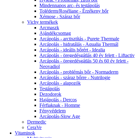
Mindennapos arc- és testápolás
Toléderm/Roséliane - Érzékeny bőr
Xémose - Száraz bőr
Vichy termékek
Arcmaszk
Ajándékcsomag
Arcápolás - arctisztítás - Purete Thermale
Arcápolás - hidratálás - Aqualia Thermál
Arcápolás - ideális bőrért - Idealia
Arcápolás - öregedésgátlás 40 év felett - Liftactiv
Arcápolás - öregedésgátlás 50 és 60 év felett -
Neovadiol
Arcápolás - problémás bőr - Normaderm
Arcápolás - száraz bőrre - Nutrilogie
Arcápolás - alapozók
Testápolás
Dezodorok
Hajápolás - Dercos
Férfiaknak - Homme
Fényvédelem
Arcápolás-Slow Age
Dermedic
CeraVe
Vitaminok