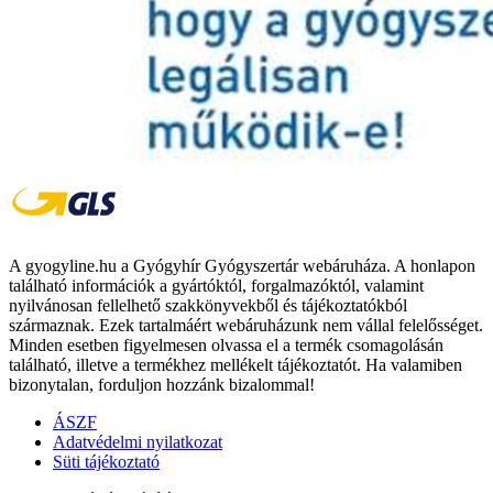
A gyogyline.hu a Gyógyhír Gyógyszertár webáruháza. A honlapon
található információk a gyártóktól, forgalmazóktól, valamint
nyilvánosan fellelhető szakkönyvekből és tájékoztatókból
származnak. Ezek tartalmáért webáruházunk nem vállal felelősséget.
Minden esetben figyelmesen olvassa el a termék csomagolásán
található, illetve a termékhez mellékelt tájékoztatót. Ha valamiben
bizonytalan, forduljon hozzánk bizalommal!
ÁSZF
Adatvédelmi nyilatkozat
Süti tájékoztató