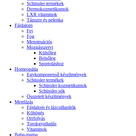
Schüssler termékek
Dermokozmetikumok
LXR vitaminok
Tápszer és pelenka
Fájdalom
Fej
Fog
Menstruációs
Mozgásszervi
Külsőleg
Belsőleg
Sportoláshoz
Homeopátia
Egykomponensű készítmények
Schüssler termékek
Schüssler kozmetikumok
Schüssler sók
Összetett készítmények
Megfázás
Fájdalom és lázcsillapítók
Köhögés
Orrfolyás
Torokgyulladás
Vitaminok
Baba-mama