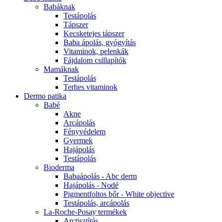
Babáknak
Testápolás
Tápszer
Kecsketejes tápszer
Baba ápolás, gyógyítás
Vitaminok, pelenkák
Fájdalom csillapítók
Mamáknak
Testápolás
Terhes vitaminok
Dermo patika
Babé
Akne
Arcápolás
Fényvédelem
Gyermek
Hajápolás
Testápolás
Bioderma
Babaápolás - Abc derm
Hajápolás - Nodé
Pigmentfoltos bőr - White objective
Testápolás, arcápolás
La-Roche-Posay termékek
Arctisztítás