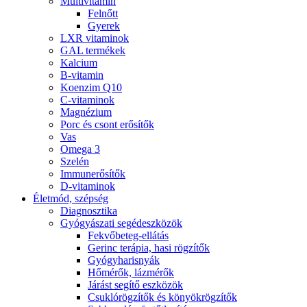
Multivitamin
Felnőtt
Gyerek
LXR vitaminok
GAL termékek
Kalcium
B-vitamin
Koenzim Q10
C-vitaminok
Magnézium
Porc és csont erősítők
Vas
Omega 3
Szelén
Immunerősítők
D-vitaminok
Életmód, szépség
Diagnosztika
Gyógyászati segédeszközök
Fekvőbeteg-ellátás
Gerinc terápia, hasi rögzítők
Gyógyharisnyák
Hőmérők, lázmérők
Járást segítő eszközök
Csuklórögzítők és könyökrögzítők