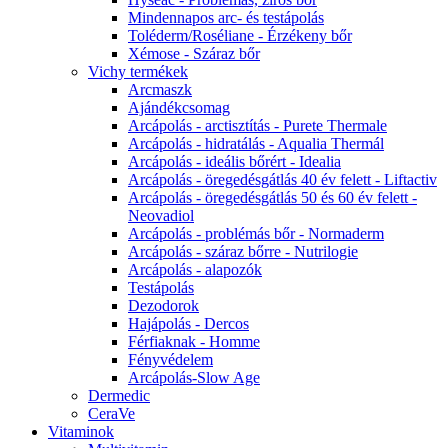
Mindennapos arc- és testápolás
Toléderm/Roséliane - Érzékeny bőr
Xémose - Száraz bőr
Vichy termékek
Arcmaszk
Ajándékcsomag
Arcápolás - arctisztítás - Purete Thermale
Arcápolás - hidratálás - Aqualia Thermál
Arcápolás - ideális bőrért - Idealia
Arcápolás - öregedésgátlás 40 év felett - Liftactiv
Arcápolás - öregedésgátlás 50 és 60 év felett -
Neovadiol
Arcápolás - problémás bőr - Normaderm
Arcápolás - száraz bőrre - Nutrilogie
Arcápolás - alapozók
Testápolás
Dezodorok
Hajápolás - Dercos
Férfiaknak - Homme
Fényvédelem
Arcápolás-Slow Age
Dermedic
CeraVe
Vitaminok