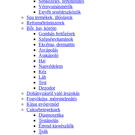
Sebkezelés, fertőtlenítés
Vérnyomásmérők
Egyéb segédeszközök
Spa termékek, illóolajok
Reformélelmiszerek
Bőr, haj, köröm
Gombás fertőzések
Szépségvitaminok
Ekcéma, dermatitis
Arcápolás
Ajakápoló
Haj
Napvédelem
Kéz
Láb
Test
Dezodor
Dohányzásról való leszokás
Fogyókúra, méregtelenítés
Kínai gyógymód
Cukorbetegeknek
Diagnosztika
Testápolás
É́trend kiegészítők
Teák