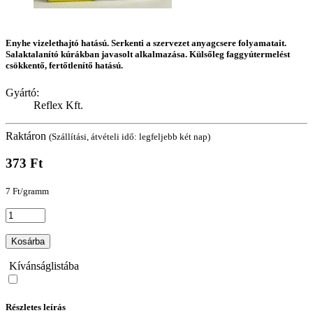
Enyhe vizelethajtó hatású. Serkenti a szervezet anyagcsere folyamatait.
Salaktalanító kúrákban javasolt alkalmazása. Külsőleg faggyútermelést
csökkentő, fertőtlenítő hatású.
Gyártó:
Reflex Kft.
Raktáron
(Szállítási, átvételi idő: legfeljebb két nap)
373 Ft
7 Ft/gramm
Kosárba
Kívánságlistába
Részletes leírás