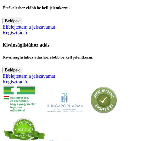
Értékeléshez előbb be kell jelentkezni.
Belépek
Elfelejtettem a jelszavamat
Regisztráció
Kívánságlistához adás
Kívánságlistához adáshoz előbb be kell jelentkezni.
Belépek
Elfelejtettem a jelszavamat
Regisztráció