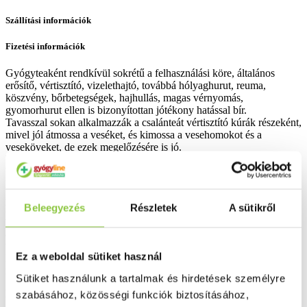
Szállítási információk
Fizetési információk
Gyógyteaként rendkívül sokrétű a felhasználási köre, általános
erősítő, vértisztító, vizelethajtó, továbbá hólyaghurut, reuma,
köszvény, bőrbetegségek, hajhullás, magas vérnyomás,
gyomorhurut ellen is bizonyítottan jótékony hatással bír.
Tavasszal sokan alkalmazzák a csalánteát vértisztító kúrák részeként,
mivel jól átmossa a veséket, és kimossa a vesehomokot és a
veseköveket, de ezek megelőzésére is jó.
Ülőfürdőként aranyeres bántalmak kezelésére, borogatóként pedig
bőrkiütésekre használják. Mosóvizes változatban kiválóan alkalmas
hajhullás és korpásodás megelőzésére, valamint hajzsírosodás ellen.
A kovasav-tartalma erősíti a kötőszöveteket, a körmöket, a
Beleegyezés
Részletek
A sütikről
hajhagymákat. A csalán gyökérzetét (Urticae radix) béta-szitoszterin-
tartalma miatt a prosztata jóindulatú daganatának kezelésére
alkalmazzák, növeli a vizelet mennyiségét, csökkenti a prosztata
térfogatát.
Ez a weboldal sütiket használ
Főzetét külsőleg hajhullás és korpásodás ellen használják, vagy
reuma elleni fürdővizet készítenek vele.
Sütiket használunk a tartalmak és hirdetések személyre
Bővebben ...
szabásához, közösségi funkciók biztosításához,