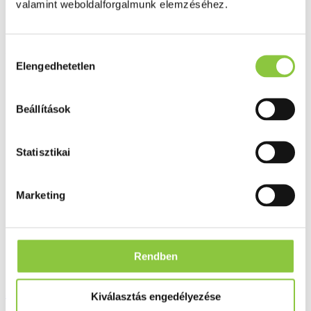
valamint weboldalforgalmunk elemzéséhez.
Ingyenes szállítás 18 000 Ft felett
Minőségellenőrzött termékek
Hozzájárulás
Valós gyógyszertári háttér
Elengedhetetlen
kiválasztása
Folyamatos akciók
Beállítások
Ezek is érdekelhetik Önt
Statisztikai
Marketing
Rendben
Adamo cickafarkfű 50 g
Kiválasztás engedélyezése