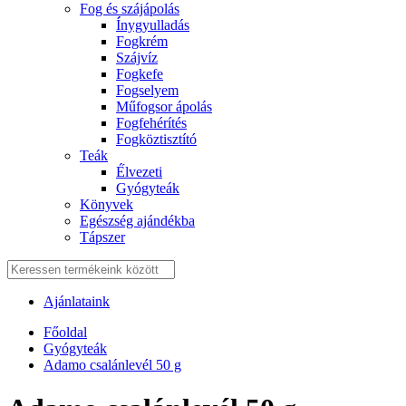
Fog és szájápolás
Í́nygyulladás
Fogkrém
Szájvíz
Fogkefe
Fogselyem
Műfogsor ápolás
Fogfehérítés
Fogköztisztító
Teák
É́lvezeti
Gyógyteák
Könyvek
Egészség ajándékba
Tápszer
Ajánlataink
Főoldal
Gyógyteák
Adamo csalánlevél 50 g