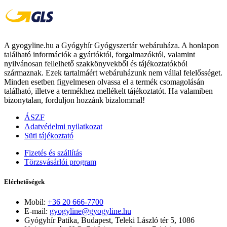
A gyogyline.hu a Gyógyhír Gyógyszertár webáruháza. A honlapon
található információk a gyártóktól, forgalmazóktól, valamint
nyilvánosan fellelhető szakkönyvekből és tájékoztatókból
származnak. Ezek tartalmáért webáruházunk nem vállal felelősséget.
Minden esetben figyelmesen olvassa el a termék csomagolásán
található, illetve a termékhez mellékelt tájékoztatót. Ha valamiben
bizonytalan, forduljon hozzánk bizalommal!
ÁSZF
Adatvédelmi nyilatkozat
Süti tájékoztató
Fizetés és szállítás
Törzsvásárlói program
Elérhetőségek
Mobil:
+36 20 666-7700
E-mail:
gyogyline@gyogyline.hu
Gyógyhír Patika, Budapest, Teleki László tér 5, 1086