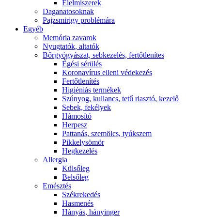
É́lelmiszerek
Daganatosoknak
Pajzsmirigy problémára
Egyéb
Memória zavarok
Nyugtatók, altatók
Bőrgyógyászat, sebkezelés, fertőtlenítes
É́gési sérülés
Koronavírus elleni védekezés
Fertőtlenítés
Higiéniás termékek
Szúnyog, kullancs, tetű riasztó, kezelő
Sebek, fekélyek
Hámosító
Herpesz
Pattanás, szemölcs, tyúkszem
Pikkelysömör
Hegkezelés
Allergia
Külsőleg
Belsőleg
Emésztés
Székrekedés
Hasmenés
Hányás, hányinger