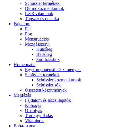
Schüssler termékek
Dermokozmetikumok
LXR vitaminok
Tápszer és pelenka
Fájdalom
Fej
Fog
Menstruációs
Mozgásszervi
Külsőleg
Belsőleg
Sportoláshoz
Homeopátia
Egykomponensű készítmények
Schüssler termékek
Schüssler kozmetikumok
Schüssler sók
Összetett készítmények
Megfázás
Fájdalom és lázcsillapítók
Köhögés
Orrfolyás
Torokgyulladás
Vitaminok
Baba-mama