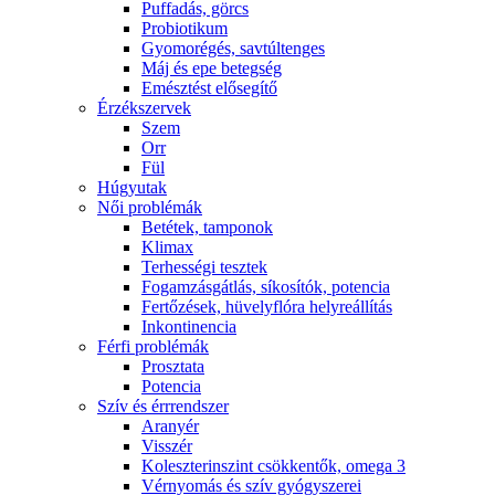
Puffadás, görcs
Probiotikum
Gyomorégés, savtúltenges
Máj és epe betegség
Emésztést elősegítő
Érzékszervek
Szem
Orr
Fül
Húgyutak
Női problémák
Betétek, tamponok
Klimax
Terhességi tesztek
Fogamzásgátlás, síkosítók, potencia
Fertőzések, hüvelyflóra helyreállítás
Inkontinencia
Férfi problémák
Prosztata
Potencia
Szív és érrrendszer
Aranyér
Visszér
Koleszterinszint csökkentők, omega 3
Vérnyomás és szív gyógyszerei