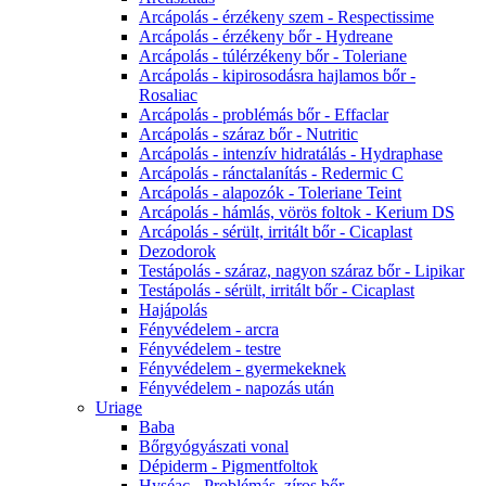
Arcápolás - érzékeny szem - Respectissime
Arcápolás - érzékeny bőr - Hydreane
Arcápolás - túlérzékeny bőr - Toleriane
Arcápolás - kipirosodásra hajlamos bőr -
Rosaliac
Arcápolás - problémás bőr - Effaclar
Arcápolás - száraz bőr - Nutritic
Arcápolás - intenzív hidratálás - Hydraphase
Arcápolás - ránctalanítás - Redermic C
Arcápolás - alapozók - Toleriane Teint
Arcápolás - hámlás, vörös foltok - Kerium DS
Arcápolás - sérült, irritált bőr - Cicaplast
Dezodorok
Testápolás - száraz, nagyon száraz bőr - Lipikar
Testápolás - sérült, irritált bőr - Cicaplast
Hajápolás
Fényvédelem - arcra
Fényvédelem - testre
Fényvédelem - gyermekeknek
Fényvédelem - napozás után
Uriage
Baba
Bőrgyógyászati vonal
Dépiderm - Pigmentfoltok
Hyséac - Problémás, zíros bőr