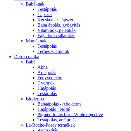
Babáknak
Testápolás
Tápszer
Kecsketejes tápszer
Baba ápolás, gyógyítás
Vitaminok, pelenkák
Fájdalom csillapítók
Mamáknak
Testápolás
Terhes vitaminok
Dermo patika
Babé
Akne
Arcápolás
Fényvédelem
Gyermek
Hajápolás
Testápolás
Bioderma
Babaápolás - Abc derm
Hajápolás - Nodé
Pigmentfoltos bőr - White objective
Testápolás, arcápolás
La-Roche-Posay termékek
Arctisztítás