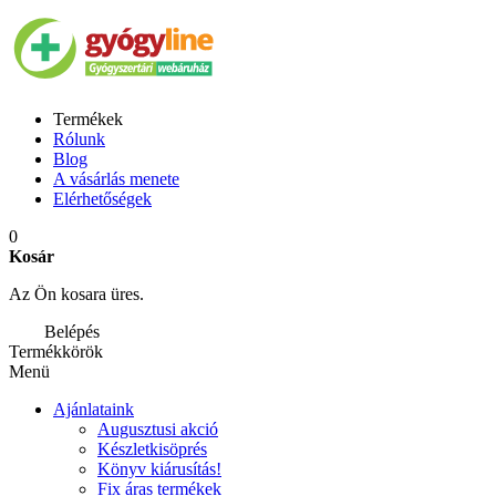
Termékek
Rólunk
Blog
A vásárlás menete
Elérhetőségek
0
Kosár
Az Ön kosara üres.
Belépés
Termékkörök
Menü
Ajánlataink
Augusztusi akció
Készletkisöprés
Könyv kiárusítás!
Fix áras termékek