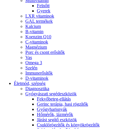
Multivitamin
Felnőtt
Gyerek
LXR vitaminok
GAL termékek
Kalcium
B-vitamin
Koenzim Q10
C-vitaminok
Magnézium
Porc és csont erősítők
Vas
Omega 3
Szelén
Immunerősítők
D-vitaminok
Életmód, szépség
Diagnosztika
Gyógyászati segédeszközök
Fekvőbeteg-ellátás
Gerinc terápia, hasi rögzítők
Gyógyharisnyák
Hőmérők, lázmérők
Járást segítő eszközök
Csuklórögzítők és könyökrögzítők