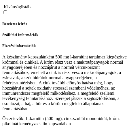
Kívánságlistába
Részletes leírás
Szállítási információk
Fizetési információk
A készítmény kapszulánként 500 mg l-karnitint tartalmaz kiegészítve
krómmal és cinkkel. A króm részt vesz a makrotápanyagok normál
anyagcseréjében és hozzájárul a normál vércukorszint
fenntartásához, emellett a cink is részt vesz a makrotápanyagok, a
zsírsavak, a szénhidrátok normál anyagcseréjében, a
fehérjeszintézisben. A cink további előnyös hatása még, hogy
hozzájárul a sejtek oxidatív stresszel szembeni védelméhez, az
immunrendszer megfelelő működéséhez, a megfelelő szellemi
tevékenység fenntartásához. Szerepet játszik a sejtosztódásban, a
csontozat, a haj, a bőr és a köröm megfelelő állapotának
fenntartásában.
Összetevők: L-karnitin (500 mg), cink-szulfát monohidrát, króm-
pikolinát keményzselatin kapszulában.