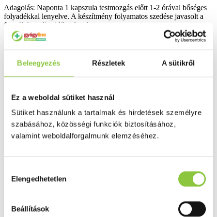
Adagolás: Naponta 1 kapszula testmozgás előtt 1-2 órával bőséges
folyadékkal lenyelve. A készítmény folyamatos szedése javasolt a
fogyókúra teljes időszaka alatt.
Hatóanyagok napi 1 kapszulára: L-karnitin tartarát: 500 mg, Cink:
1,82 mg, Króm: 12,1 µg.
Beleegyezés
Részletek
A sütikről
Figyelmeztetés: Ne lépje túl az ajánlott napi adagot! Gyermekek elől
elzárva tartandó! Az étrend-kiegészítő nem helyettesíti a
kiegyensúlyozott vegyes étrendet és az egészséges életmódot.
Ez a weboldal sütiket használ
Kiszerelés: 60 db.
Sütiket használunk a tartalmak és hirdetések személyre
Bővebben ...
szabásához, közösségi funkciók biztosításához,
Ingyenes szállítás 18 000 Ft felett
valamint weboldalforgalmunk elemzéséhez.
Minőségellenőrzött termékek
Valós gyógyszertári háttér
Hozzájárulás
Elengedhetetlen
kiválasztása
Folyamatos akciók
Beállítások
Ezek is érdekelhetik Önt