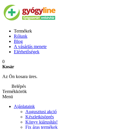
Termékek
Rólunk
Blog
A vásárlás menete
Elérhetőségek
0
Kosár
Az Ön kosara üres.
Belépés
Termékkörök
Menü
Ajánlataink
Augusztusi akció
Készletkisöprés
Könyv kiárusítás!
Fix áras termékek