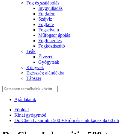
Fog és szájápolás
Í́nygyulladás
Fogkrém
Szájvíz
Fogkefe
Fogselyem
Műfogsor ápolás
Fogfehérítés
Fogköztisztító
Teák
É́lvezeti
Gyógyteák
Könyvek
Egészség ajándékba
Tápszer
Ajánlataink
Főoldal
Kínai gyógymód
Dr. Chen L-karnitin 500 + króm és cink kapszula 60 db