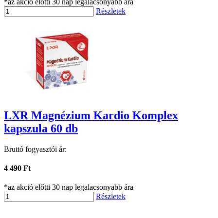
*az akció előtti 30 nap legalacsonyabb ára
Részletek
LXR Magnézium Kardio Komplex
kapszula 60 db
Bruttó fogyasztói ár:
4 490 Ft
*az akció előtti 30 nap legalacsonyabb ára
Részletek