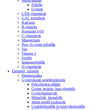
Multivitamin
Felnőtt
Gyerek
LXR vitaminok
GAL termékek
Kalcium
B-vitamin
Koenzim Q10
C-vitaminok
Magnézium
Porc és csont erősítők
Vas
Omega 3
Szelén
Immunerősítők
D-vitaminok
Életmód, szépség
Diagnosztika
Gyógyászati segédeszközök
Fekvőbeteg-ellátás
Gerinc terápia, hasi rögzítők
Gyógyharisnyák
Hőmérők, lázmérők
Járást segítő eszközök
Csuklórögzítők és könyökrögzítők