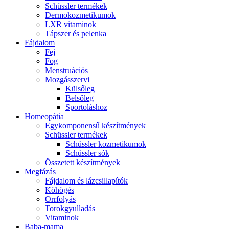
Schüssler termékek
Dermokozmetikumok
LXR vitaminok
Tápszer és pelenka
Fájdalom
Fej
Fog
Menstruációs
Mozgásszervi
Külsőleg
Belsőleg
Sportoláshoz
Homeopátia
Egykomponensű készítmények
Schüssler termékek
Schüssler kozmetikumok
Schüssler sók
Összetett készítmények
Megfázás
Fájdalom és lázcsillapítók
Köhögés
Orrfolyás
Torokgyulladás
Vitaminok
Baba-mama