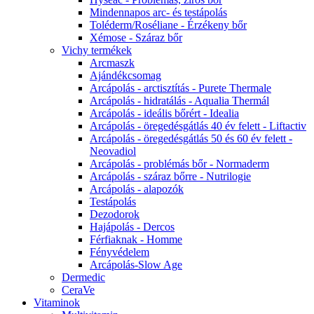
Mindennapos arc- és testápolás
Toléderm/Roséliane - Érzékeny bőr
Xémose - Száraz bőr
Vichy termékek
Arcmaszk
Ajándékcsomag
Arcápolás - arctisztítás - Purete Thermale
Arcápolás - hidratálás - Aqualia Thermál
Arcápolás - ideális bőrért - Idealia
Arcápolás - öregedésgátlás 40 év felett - Liftactiv
Arcápolás - öregedésgátlás 50 és 60 év felett -
Neovadiol
Arcápolás - problémás bőr - Normaderm
Arcápolás - száraz bőrre - Nutrilogie
Arcápolás - alapozók
Testápolás
Dezodorok
Hajápolás - Dercos
Férfiaknak - Homme
Fényvédelem
Arcápolás-Slow Age
Dermedic
CeraVe
Vitaminok