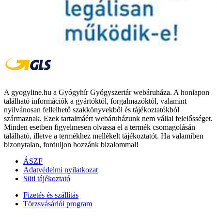
A gyogyline.hu a Gyógyhír Gyógyszertár webáruháza. A honlapon
található információk a gyártóktól, forgalmazóktól, valamint
nyilvánosan fellelhető szakkönyvekből és tájékoztatókból
származnak. Ezek tartalmáért webáruházunk nem vállal felelősséget.
Minden esetben figyelmesen olvassa el a termék csomagolásán
található, illetve a termékhez mellékelt tájékoztatót. Ha valamiben
bizonytalan, forduljon hozzánk bizalommal!
ÁSZF
Adatvédelmi nyilatkozat
Süti tájékoztató
Fizetés és szállítás
Törzsvásárlói program