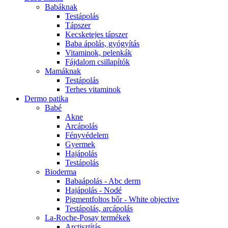
Babáknak
Testápolás
Tápszer
Kecsketejes tápszer
Baba ápolás, gyógyítás
Vitaminok, pelenkák
Fájdalom csillapítók
Mamáknak
Testápolás
Terhes vitaminok
Dermo patika
Babé
Akne
Arcápolás
Fényvédelem
Gyermek
Hajápolás
Testápolás
Bioderma
Babaápolás - Abc derm
Hajápolás - Nodé
Pigmentfoltos bőr - White objective
Testápolás, arcápolás
La-Roche-Posay termékek
Arctisztítás