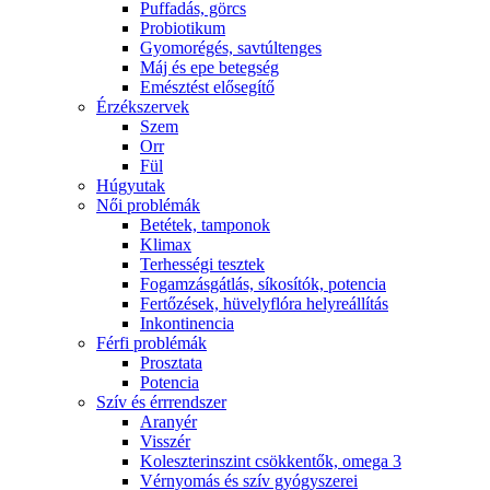
Puffadás, görcs
Probiotikum
Gyomorégés, savtúltenges
Máj és epe betegség
Emésztést elősegítő
Érzékszervek
Szem
Orr
Fül
Húgyutak
Női problémák
Betétek, tamponok
Klimax
Terhességi tesztek
Fogamzásgátlás, síkosítók, potencia
Fertőzések, hüvelyflóra helyreállítás
Inkontinencia
Férfi problémák
Prosztata
Potencia
Szív és érrrendszer
Aranyér
Visszér
Koleszterinszint csökkentők, omega 3
Vérnyomás és szív gyógyszerei