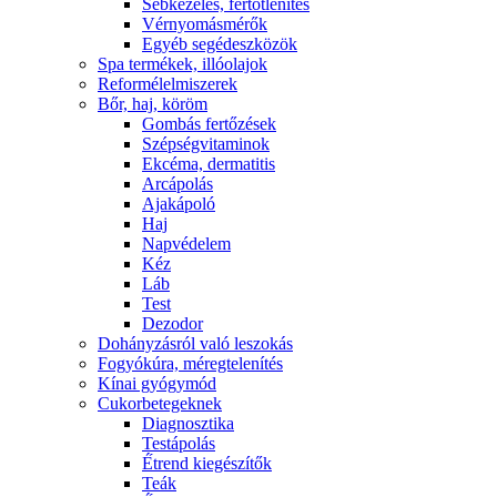
Sebkezelés, fertőtlenítés
Vérnyomásmérők
Egyéb segédeszközök
Spa termékek, illóolajok
Reformélelmiszerek
Bőr, haj, köröm
Gombás fertőzések
Szépségvitaminok
Ekcéma, dermatitis
Arcápolás
Ajakápoló
Haj
Napvédelem
Kéz
Láb
Test
Dezodor
Dohányzásról való leszokás
Fogyókúra, méregtelenítés
Kínai gyógymód
Cukorbetegeknek
Diagnosztika
Testápolás
É́trend kiegészítők
Teák