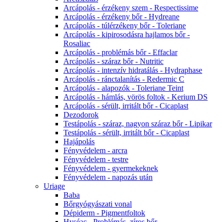
Arcápolás - érzékeny szem - Respectissime
Arcápolás - érzékeny bőr - Hydreane
Arcápolás - túlérzékeny bőr - Toleriane
Arcápolás - kipirosodásra hajlamos bőr -
Rosaliac
Arcápolás - problémás bőr - Effaclar
Arcápolás - száraz bőr - Nutritic
Arcápolás - intenzív hidratálás - Hydraphase
Arcápolás - ránctalanítás - Redermic C
Arcápolás - alapozók - Toleriane Teint
Arcápolás - hámlás, vörös foltok - Kerium DS
Arcápolás - sérült, irritált bőr - Cicaplast
Dezodorok
Testápolás - száraz, nagyon száraz bőr - Lipikar
Testápolás - sérült, irritált bőr - Cicaplast
Hajápolás
Fényvédelem - arcra
Fényvédelem - testre
Fényvédelem - gyermekeknek
Fényvédelem - napozás után
Uriage
Baba
Bőrgyógyászati vonal
Dépiderm - Pigmentfoltok
Hyséac - Problémás, zíros bőr