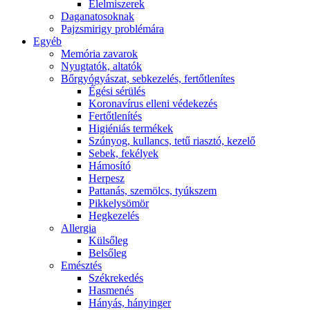
É́lelmiszerek
Daganatosoknak
Pajzsmirigy problémára
Egyéb
Memória zavarok
Nyugtatók, altatók
Bőrgyógyászat, sebkezelés, fertőtlenítes
É́gési sérülés
Koronavírus elleni védekezés
Fertőtlenítés
Higiéniás termékek
Szúnyog, kullancs, tetű riasztó, kezelő
Sebek, fekélyek
Hámosító
Herpesz
Pattanás, szemölcs, tyúkszem
Pikkelysömör
Hegkezelés
Allergia
Külsőleg
Belsőleg
Emésztés
Székrekedés
Hasmenés
Hányás, hányinger