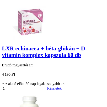
LXR echinacea + béta-glükán + D-
vitamin komplex kapszula 60 db
Bruttó fogyasztói ár:
4 190 Ft
*az akció előtti 30 nap legalacsonyabb ára
Részletek