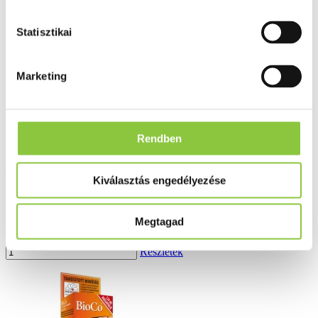
Statisztikai
Marketing
Rendben
Dr. Chen mályva tea kapszula 30 db
Kiválasztás engedélyezése
Bruttó fogyasztói ár:
Megtagad
2 504 Ft
Részletek