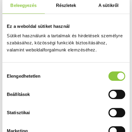
Radikális kezelések esetén is szükséges a szervezet védekező
Beleegyezés
Részletek
A sütikről
rendszerének támogatása.
Kiszerelés: 60 db.
Ez a weboldal sütiket használ
Bővebben ...
Sütiket használunk a tartalmak és hirdetések személyre
Ingyenes szállítás 18 000 Ft felett
szabásához, közösségi funkciók biztosításához,
Minőségellenőrzött termékek
valamint weboldalforgalmunk elemzéséhez.
Valós gyógyszertári háttér
Folyamatos akciók
Hozzájárulás
Elengedhetetlen
kiválasztása
Ezek is érdekelhetik Önt
Beállítások
Statisztikai
Marketing