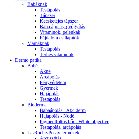
Babáknak
Testápolás
Tápszer
Kecsketejes tápszer
Baba ápolás, gyógyítás
Vitaminok, pelenkák
Fájdalom csillapítók
Mamáknak
Testápolás
Terhes vitaminok
Dermo patika
Babé
Akne
Arcápolás
Fényvédelem
Gyermek
Hajápolás
Testápolás
Bioderma
Babaápolás - Abc derm
Hajápolás - Nodé
Pigmentfoltos bőr - White objective
Testápolás, arcápolás
La-Roche-Posay termékek
Arctisztítás