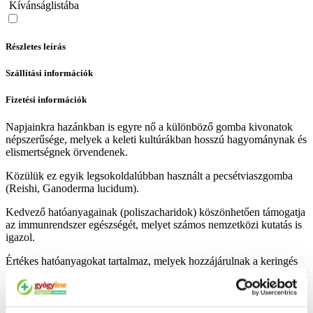
Kívánságlistába
Részletes leírás
Szállítási információk
Fizetési információk
Napjainkra hazánkban is egyre nő a különböző gomba kivonatok
népszerűsége, melyek a keleti kultúrákban hosszú hagyománynak és
elismertségnek örvendenek.
Közülük ez egyik legsokoldalúbban használt a pecsétviaszgomba
(Reishi, Ganoderma lucidum).
Kedvező hatóanyagainak (poliszacharidok) köszönhetően támogatja
az immunrendszer egészségét, melyet számos nemzetközi kutatás is
igazol.
Értékes hatóanyagokat tartalmaz, melyek hozzájárulnak a keringés
egészségéhez, a koleszterin szint normál értéken tartásához, valamint
a szervezet jó fizikai állapotának, természetes védekezésének
fenntartásához.