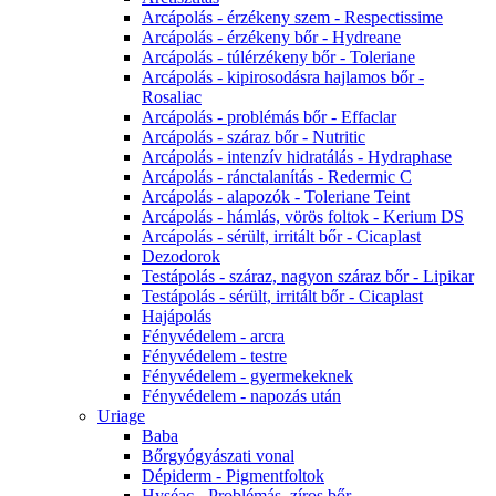
Arcápolás - érzékeny szem - Respectissime
Arcápolás - érzékeny bőr - Hydreane
Arcápolás - túlérzékeny bőr - Toleriane
Arcápolás - kipirosodásra hajlamos bőr -
Rosaliac
Arcápolás - problémás bőr - Effaclar
Arcápolás - száraz bőr - Nutritic
Arcápolás - intenzív hidratálás - Hydraphase
Arcápolás - ránctalanítás - Redermic C
Arcápolás - alapozók - Toleriane Teint
Arcápolás - hámlás, vörös foltok - Kerium DS
Arcápolás - sérült, irritált bőr - Cicaplast
Dezodorok
Testápolás - száraz, nagyon száraz bőr - Lipikar
Testápolás - sérült, irritált bőr - Cicaplast
Hajápolás
Fényvédelem - arcra
Fényvédelem - testre
Fényvédelem - gyermekeknek
Fényvédelem - napozás után
Uriage
Baba
Bőrgyógyászati vonal
Dépiderm - Pigmentfoltok
Hyséac - Problémás, zíros bőr