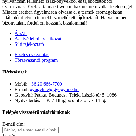
nyilvánosan fellelhető szakkönyvekből és tájékoztatókból
származnak. Ezek tartalmáért webáruházunk nem vállal felelősséget.
Minden esetben figyelmesen olvassa el a termék csomagolásán
található, illetve a termékhez mellékelt tájékoztatót. Ha valamiben
bizonytalan, forduljon hozzánk bizalommal!
ÁSZF
Adatvédelmi nyilatkozat
Süti tájékoztató
Fizetés és szállítás
Törzsvásárlói program
Elérhetőségek
Mobil:
+36 20 666-7700
E-mail:
gyogyline@gyogyline.hu
Gyógyhír Patika, Budapest, Teleki László tér 5, 1086
Nyitva tartás: H-P: 7-18-ig, szombaton: 7-14-ig.
Belépés visszatérő vásárlóinknak
E-mail cím:
Jelszó: