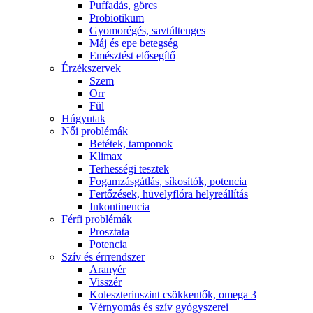
Puffadás, görcs
Probiotikum
Gyomorégés, savtúltenges
Máj és epe betegség
Emésztést elősegítő
Érzékszervek
Szem
Orr
Fül
Húgyutak
Női problémák
Betétek, tamponok
Klimax
Terhességi tesztek
Fogamzásgátlás, síkosítók, potencia
Fertőzések, hüvelyflóra helyreállítás
Inkontinencia
Férfi problémák
Prosztata
Potencia
Szív és érrrendszer
Aranyér
Visszér
Koleszterinszint csökkentők, omega 3
Vérnyomás és szív gyógyszerei