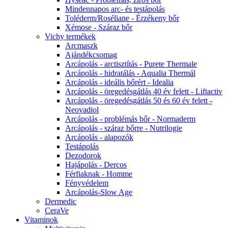
Mindennapos arc- és testápolás
Toléderm/Roséliane - Érzékeny bőr
Xémose - Száraz bőr
Vichy termékek
Arcmaszk
Ajándékcsomag
Arcápolás - arctisztítás - Purete Thermale
Arcápolás - hidratálás - Aqualia Thermál
Arcápolás - ideális bőrért - Idealia
Arcápolás - öregedésgátlás 40 év felett - Liftactiv
Arcápolás - öregedésgátlás 50 és 60 év felett -
Neovadiol
Arcápolás - problémás bőr - Normaderm
Arcápolás - száraz bőrre - Nutrilogie
Arcápolás - alapozók
Testápolás
Dezodorok
Hajápolás - Dercos
Férfiaknak - Homme
Fényvédelem
Arcápolás-Slow Age
Dermedic
CeraVe
Vitaminok