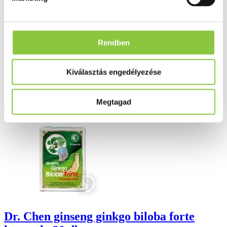
Rendben
Dr. Chen prostayol 6 forte kapszula 40 db
Bruttó fogyasztói ár:
Kiválasztás engedélyezése
4 116 Ft
Megtagad
Részletek
Dr. Chen ginseng ginkgo biloba forte