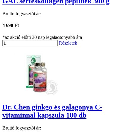
GAL sertéskollagén peptidek 300 g
Bruttó fogyasztói ár:
4 690 Ft
*az akció előtti 30 nap legalacsonyabb ára
Részletek
Dr. Chen ginkgo és galagonya C-
vitaminnal kapszula 100 db
Bruttó fogyasztói ár: