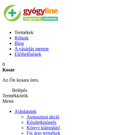
Termékek
Rólunk
Blog
A vásárlás menete
Elérhetőségek
0
Kosár
Az Ön kosara üres.
Belépés
Termékkörök
Menü
Ajánlataink
Augusztusi akció
Készletkisöprés
Könyv kiárusítás!
Fix áras termékek