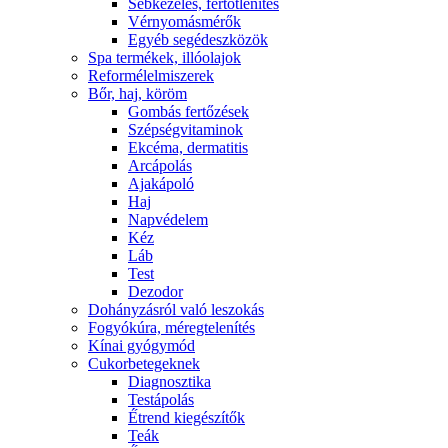
Sebkezelés, fertőtlenítés
Vérnyomásmérők
Egyéb segédeszközök
Spa termékek, illóolajok
Reformélelmiszerek
Bőr, haj, köröm
Gombás fertőzések
Szépségvitaminok
Ekcéma, dermatitis
Arcápolás
Ajakápoló
Haj
Napvédelem
Kéz
Láb
Test
Dezodor
Dohányzásról való leszokás
Fogyókúra, méregtelenítés
Kínai gyógymód
Cukorbetegeknek
Diagnosztika
Testápolás
É́trend kiegészítők
Teák