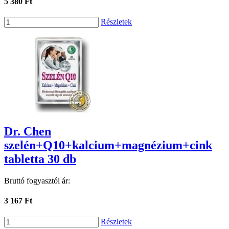
5 380 Ft
Részletek
Dr. Chen
szelén+Q10+kalcium+magnézium+cink
tabletta 30 db
Bruttó fogyasztói ár:
3 167 Ft
Részletek