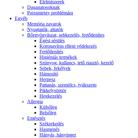
É́lelmiszerek
Daganatosoknak
Pajzsmirigy problémára
Egyéb
Memória zavarok
Nyugtatók, altatók
Bőrgyógyászat, sebkezelés, fertőtlenítes
É́gési sérülés
Koronavírus elleni védekezés
Fertőtlenítés
Higiéniás termékek
Szúnyog, kullancs, tetű riasztó, kezelő
Sebek, fekélyek
Hámosító
Herpesz
Pattanás, szemölcs, tyúkszem
Pikkelysömör
Hegkezelés
Allergia
Külsőleg
Belsőleg
Emésztés
Székrekedés
Hasmenés
Hányás, hányinger