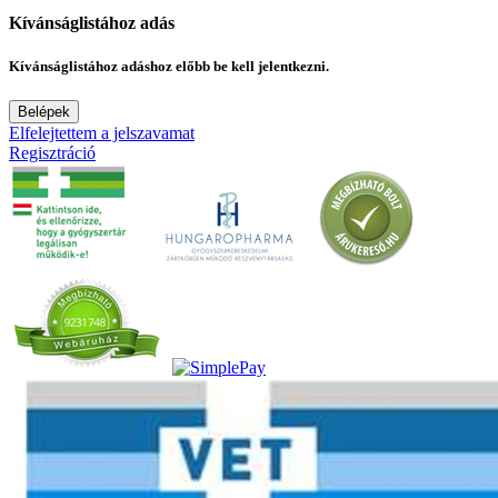
Kívánságlistához adás
Kívánságlistához adáshoz előbb be kell jelentkezni.
Belépek
Elfelejtettem a jelszavamat
Regisztráció