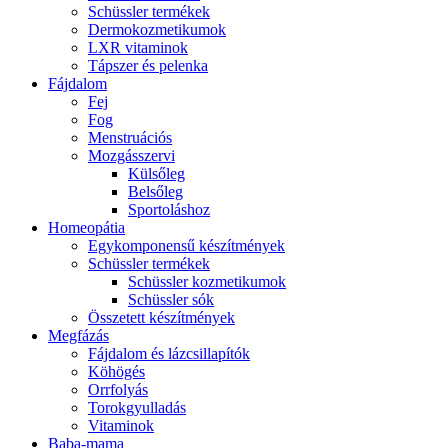
Schüssler termékek
Dermokozmetikumok
LXR vitaminok
Tápszer és pelenka
Fájdalom
Fej
Fog
Menstruációs
Mozgásszervi
Külsőleg
Belsőleg
Sportoláshoz
Homeopátia
Egykomponensű készítmények
Schüssler termékek
Schüssler kozmetikumok
Schüssler sók
Összetett készítmények
Megfázás
Fájdalom és lázcsillapítók
Köhögés
Orrfolyás
Torokgyulladás
Vitaminok
Baba-mama