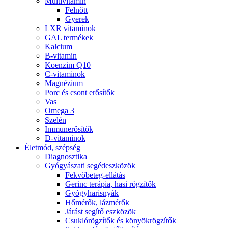
Multivitamin
Felnőtt
Gyerek
LXR vitaminok
GAL termékek
Kalcium
B-vitamin
Koenzim Q10
C-vitaminok
Magnézium
Porc és csont erősítők
Vas
Omega 3
Szelén
Immunerősítők
D-vitaminok
Életmód, szépség
Diagnosztika
Gyógyászati segédeszközök
Fekvőbeteg-ellátás
Gerinc terápia, hasi rögzítők
Gyógyharisnyák
Hőmérők, lázmérők
Járást segítő eszközök
Csuklórögzítők és könyökrögzítők