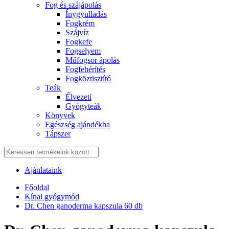
Fog és szájápolás
Í́nygyulladás
Fogkrém
Szájvíz
Fogkefe
Fogselyem
Műfogsor ápolás
Fogfehérítés
Fogköztisztító
Teák
É́lvezeti
Gyógyteák
Könyvek
Egészség ajándékba
Tápszer
Ajánlataink
Főoldal
Kínai gyógymód
Dr. Chen ganoderma kapszula 60 db