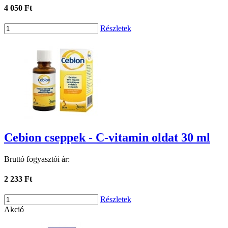
4 050 Ft
Részletek
Cebion cseppek - C-vitamin oldat 30 ml
Bruttó fogyasztói ár:
2 233 Ft
Részletek
Akció