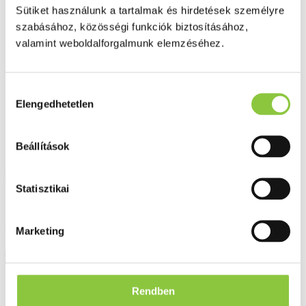
Ezek is érdekelhetik Önt
Sütiket használunk a tartalmak és hirdetések személyre
szabásához, közösségi funkciók biztosításához,
valamint weboldalforgalmunk elemzéséhez.
Hozzájárulás
Elengedhetetlen
kiválasztása
Beállítások
Dr. Chen kínai balzsam 19 g
Statisztikai
Bruttó fogyasztói ár:
866 Ft
Marketing
Részletek
Rendben