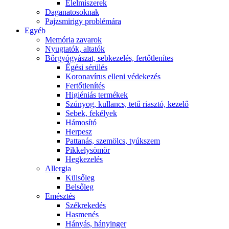
É́lelmiszerek
Daganatosoknak
Pajzsmirigy problémára
Egyéb
Memória zavarok
Nyugtatók, altatók
Bőrgyógyászat, sebkezelés, fertőtlenítes
É́gési sérülés
Koronavírus elleni védekezés
Fertőtlenítés
Higiéniás termékek
Szúnyog, kullancs, tetű riasztó, kezelő
Sebek, fekélyek
Hámosító
Herpesz
Pattanás, szemölcs, tyúkszem
Pikkelysömör
Hegkezelés
Allergia
Külsőleg
Belsőleg
Emésztés
Székrekedés
Hasmenés
Hányás, hányinger