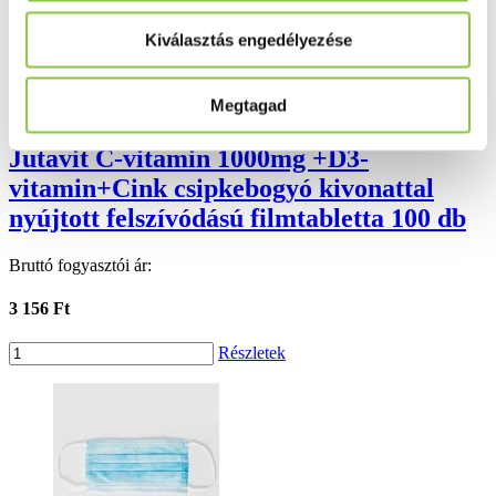
Kiválasztás engedélyezése
Megtagad
Jutavit C-vitamin 1000mg +D3-
vitamin+Cink csipkebogyó kivonattal
nyújtott felszívódású filmtabletta 100 db
Bruttó fogyasztói ár:
3 156 Ft
Részletek