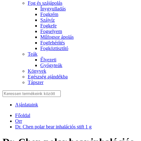
Fog és szájápolás
Í́nygyulladás
Fogkrém
Szájvíz
Fogkefe
Fogselyem
Műfogsor ápolás
Fogfehérítés
Fogköztisztító
Teák
É́lvezeti
Gyógyteák
Könyvek
Egészség ajándékba
Tápszer
Ajánlataink
Főoldal
Orr
Dr. Chen polar bear inhalációs stift 1 g