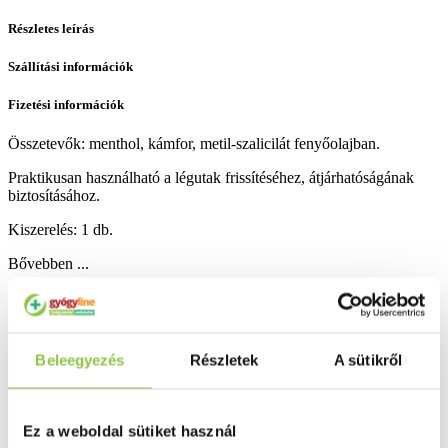
Részletes leírás
Szállítási információk
Fizetési információk
Összetevők: menthol, kámfor, metil-szalicilát fenyőolajban.
Praktikusan használható a légutak frissítéséhez, átjárhatóságának
biztosításához.
Kiszerelés: 1 db.
Bővebben ...
Ingyenes szállítás 18 000 Ft felett
Minőségellenőrzött termékek
Beleegyezés
Részletek
A sütikről
Valós gyógyszertári háttér
Folyamatos akciók
Ez a weboldal sütiket használ