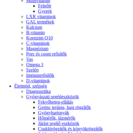
Multivitamin
Felnőtt
Gyerek
LXR vitaminok
GAL termékek
Kalcium
B-vitamin
Koenzim Q10
C-vitaminok
Magnézium
Porc és csont erősítők
Vas
Omega 3
Szelén
Immunerősítők
D-vitaminok
Életmód, szépség
Diagnosztika
Gyógyászati segédeszközök
Fekvőbeteg-ellátás
Gerinc terápia, hasi rögzítők
Gyógyharisnyák
Hőmérők, lázmérők
Járást segítő eszközök
Csuklórögzítők és könyökrögzítők