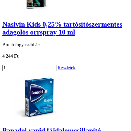
Nasivin Kids 0,25% tartósítószermentes
adagolós orrspray 10 ml
Bruttó fogyasztói ár:
4 244 Ft
Részletek
Panadol rapid fájdalomcsillapító