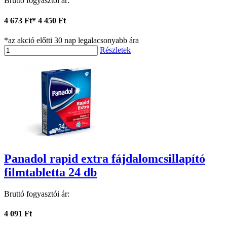
Bruttó fogyasztói ár:
4 673 Ft*
4 450 Ft
*az akció előtti 30 nap legalacsonyabb ára
Részletek
Panadol rapid extra fájdalomcsillapító
filmtabletta 24 db
Bruttó fogyasztói ár:
4 091 Ft