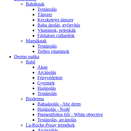
Babáknak
Testápolás
Tápszer
Kecsketejes tápszer
Baba ápolás, gyógyítás
Vitaminok, pelenkák
Fájdalom csillapítók
Mamáknak
Testápolás
Terhes vitaminok
Dermo patika
Babé
Akne
Arcápolás
Fényvédelem
Gyermek
Hajápolás
Testápolás
Bioderma
Babaápolás - Abc derm
Hajápolás - Nodé
Pigmentfoltos bőr - White objective
Testápolás, arcápolás
La-Roche-Posay termékek
Arctisztítás