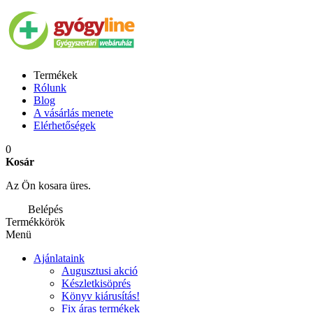
Termékek
Rólunk
Blog
A vásárlás menete
Elérhetőségek
0
Kosár
Az Ön kosara üres.
Belépés
Termékkörök
Menü
Ajánlataink
Augusztusi akció
Készletkisöprés
Könyv kiárusítás!
Fix áras termékek