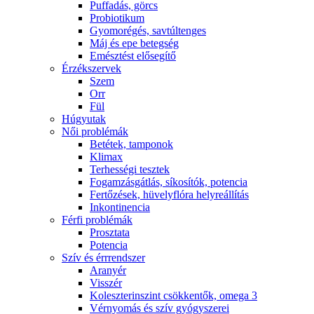
Puffadás, görcs
Probiotikum
Gyomorégés, savtúltenges
Máj és epe betegség
Emésztést elősegítő
Érzékszervek
Szem
Orr
Fül
Húgyutak
Női problémák
Betétek, tamponok
Klimax
Terhességi tesztek
Fogamzásgátlás, síkosítók, potencia
Fertőzések, hüvelyflóra helyreállítás
Inkontinencia
Férfi problémák
Prosztata
Potencia
Szív és érrrendszer
Aranyér
Visszér
Koleszterinszint csökkentők, omega 3
Vérnyomás és szív gyógyszerei