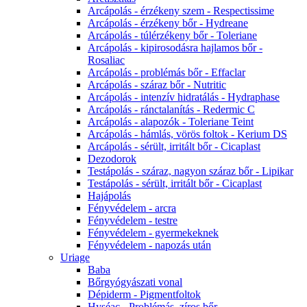
Arcápolás - érzékeny szem - Respectissime
Arcápolás - érzékeny bőr - Hydreane
Arcápolás - túlérzékeny bőr - Toleriane
Arcápolás - kipirosodásra hajlamos bőr -
Rosaliac
Arcápolás - problémás bőr - Effaclar
Arcápolás - száraz bőr - Nutritic
Arcápolás - intenzív hidratálás - Hydraphase
Arcápolás - ránctalanítás - Redermic C
Arcápolás - alapozók - Toleriane Teint
Arcápolás - hámlás, vörös foltok - Kerium DS
Arcápolás - sérült, irritált bőr - Cicaplast
Dezodorok
Testápolás - száraz, nagyon száraz bőr - Lipikar
Testápolás - sérült, irritált bőr - Cicaplast
Hajápolás
Fényvédelem - arcra
Fényvédelem - testre
Fényvédelem - gyermekeknek
Fényvédelem - napozás után
Uriage
Baba
Bőrgyógyászati vonal
Dépiderm - Pigmentfoltok
Hyséac - Problémás, zíros bőr