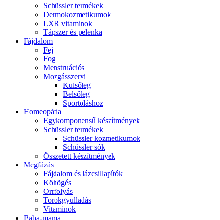
Schüssler termékek
Dermokozmetikumok
LXR vitaminok
Tápszer és pelenka
Fájdalom
Fej
Fog
Menstruációs
Mozgásszervi
Külsőleg
Belsőleg
Sportoláshoz
Homeopátia
Egykomponensű készítmények
Schüssler termékek
Schüssler kozmetikumok
Schüssler sók
Összetett készítmények
Megfázás
Fájdalom és lázcsillapítók
Köhögés
Orrfolyás
Torokgyulladás
Vitaminok
Baba-mama