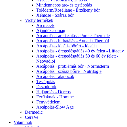
Mindennapos arc- és testápolás
Toléderm/Roséliane - Érzékeny bőr
Xémose - Száraz bőr
Vichy termékek
Arcmaszk
Ajándékcsomag
Arcápolás - arctisztítás - Purete Thermale
Arcápolás - hidratálás - Aqualia Thermál
Arcápolás - ideális bőrért - Idealia
Arcápolás - öregedésgátlás 40 év felett - Liftactiv
Arcápolás - öregedésgátlás 50 és 60 év felett -
Neovadiol
Arcápolás - problémás bőr - Normaderm
Arcápolás - száraz bőrre - Nutrilogie
Arcápolás - alapozók
Testápolás
Dezodorok
Hajápolás - Dercos
Férfiaknak - Homme
Fényvédelem
Arcápolás-Slow Age
Dermedic
CeraVe
Vitaminok