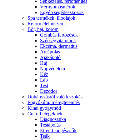
Sebkezelés, fertőtlenítés
Vérnyomásmérők
Egyéb segédeszközök
Spa termékek, illóolajok
Reformélelmiszerek
Bőr, haj, köröm
Gombás fertőzések
Szépségvitaminok
Ekcéma, dermatitis
Arcápolás
Ajakápoló
Haj
Napvédelem
Kéz
Láb
Test
Dezodor
Dohányzásról való leszokás
Fogyókúra, méregtelenítés
Kínai gyógymód
Cukorbetegeknek
Diagnosztika
Testápolás
É́trend kiegészítők
Teák