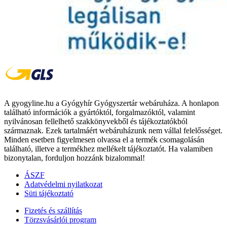
A gyogyline.hu a Gyógyhír Gyógyszertár webáruháza. A honlapon
található információk a gyártóktól, forgalmazóktól, valamint
nyilvánosan fellelhető szakkönyvekből és tájékoztatókból
származnak. Ezek tartalmáért webáruházunk nem vállal felelősséget.
Minden esetben figyelmesen olvassa el a termék csomagolásán
található, illetve a termékhez mellékelt tájékoztatót. Ha valamiben
bizonytalan, forduljon hozzánk bizalommal!
ÁSZF
Adatvédelmi nyilatkozat
Süti tájékoztató
Fizetés és szállítás
Törzsvásárlói program