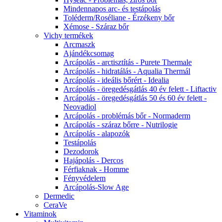
Mindennapos arc- és testápolás
Toléderm/Roséliane - Érzékeny bőr
Xémose - Száraz bőr
Vichy termékek
Arcmaszk
Ajándékcsomag
Arcápolás - arctisztítás - Purete Thermale
Arcápolás - hidratálás - Aqualia Thermál
Arcápolás - ideális bőrért - Idealia
Arcápolás - öregedésgátlás 40 év felett - Liftactiv
Arcápolás - öregedésgátlás 50 és 60 év felett -
Neovadiol
Arcápolás - problémás bőr - Normaderm
Arcápolás - száraz bőrre - Nutrilogie
Arcápolás - alapozók
Testápolás
Dezodorok
Hajápolás - Dercos
Férfiaknak - Homme
Fényvédelem
Arcápolás-Slow Age
Dermedic
CeraVe
Vitaminok