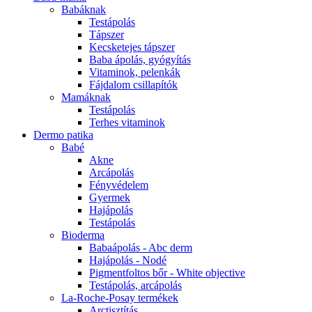
Babáknak
Testápolás
Tápszer
Kecsketejes tápszer
Baba ápolás, gyógyítás
Vitaminok, pelenkák
Fájdalom csillapítók
Mamáknak
Testápolás
Terhes vitaminok
Dermo patika
Babé
Akne
Arcápolás
Fényvédelem
Gyermek
Hajápolás
Testápolás
Bioderma
Babaápolás - Abc derm
Hajápolás - Nodé
Pigmentfoltos bőr - White objective
Testápolás, arcápolás
La-Roche-Posay termékek
Arctisztítás