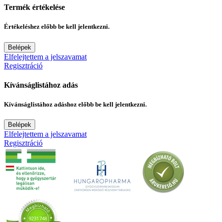
Termék értékelése
Értékeléshez előbb be kell jelentkezni.
Belépek
Elfelejtettem a jelszavamat
Regisztráció
Kívánságlistához adás
Kívánságlistához adáshoz előbb be kell jelentkezni.
Belépek
Elfelejtettem a jelszavamat
Regisztráció