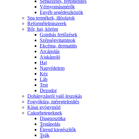
Sebkezelés, fertőtlenítés
Vérnyomásmérők
Egyéb segédeszközök
Spa termékek, illóolajok
Reformélelmiszerek
Bőr, haj, köröm
Gombás fertőzések
Szépségvitaminok
Ekcéma, dermatitis
Arcápolás
Ajakápoló
Haj
Napvédelem
Kéz
Láb
Test
Dezodor
Dohányzásról való leszokás
Fogyókúra, méregtelenítés
Kínai gyógymód
Cukorbetegeknek
Diagnosztika
Testápolás
É́trend kiegészítők
Teák