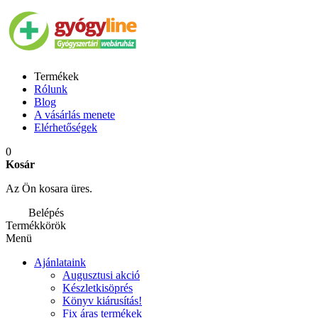
Termékek
Rólunk
Blog
A vásárlás menete
Elérhetőségek
0
Kosár
Az Ön kosara üres.
Belépés
Termékkörök
Menü
Ajánlataink
Augusztusi akció
Készletkisöprés
Könyv kiárusítás!
Fix áras termékek