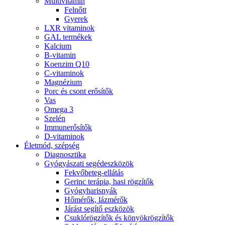
Multivitamin
Felnőtt
Gyerek
LXR vitaminok
GAL termékek
Kalcium
B-vitamin
Koenzim Q10
C-vitaminok
Magnézium
Porc és csont erősítők
Vas
Omega 3
Szelén
Immunerősítők
D-vitaminok
Életmód, szépség
Diagnosztika
Gyógyászati segédeszközök
Fekvőbeteg-ellátás
Gerinc terápia, hasi rögzítők
Gyógyharisnyák
Hőmérők, lázmérők
Járást segítő eszközök
Csuklórögzítők és könyökrögzítők