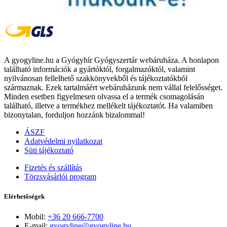
A gyogyline.hu a Gyógyhír Gyógyszertár webáruháza. A honlapon
található információk a gyártóktól, forgalmazóktól, valamint
nyilvánosan fellelhető szakkönyvekből és tájékoztatókból
származnak. Ezek tartalmáért webáruházunk nem vállal felelősséget.
Minden esetben figyelmesen olvassa el a termék csomagolásán
található, illetve a termékhez mellékelt tájékoztatót. Ha valamiben
bizonytalan, forduljon hozzánk bizalommal!
ÁSZF
Adatvédelmi nyilatkozat
Süti tájékoztató
Fizetés és szállítás
Törzsvásárlói program
Elérhetőségek
Mobil:
+36 20 666-7700
E-mail:
gyogyline@gyogyline.hu