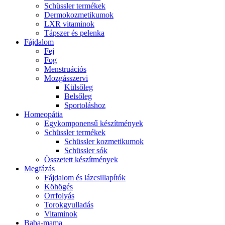
Schüssler termékek
Dermokozmetikumok
LXR vitaminok
Tápszer és pelenka
Fájdalom
Fej
Fog
Menstruációs
Mozgásszervi
Külsőleg
Belsőleg
Sportoláshoz
Homeopátia
Egykomponensű készítmények
Schüssler termékek
Schüssler kozmetikumok
Schüssler sók
Összetett készítmények
Megfázás
Fájdalom és lázcsillapítók
Köhögés
Orrfolyás
Torokgyulladás
Vitaminok
Baba-mama