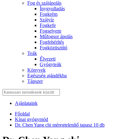
Fog és szájápolás
Í́nygyulladás
Fogkrém
Szájvíz
Fogkefe
Fogselyem
Műfogsor ápolás
Fogfehérítés
Fogköztisztító
Teák
É́lvezeti
Gyógyteák
Könyvek
Egészség ajándékba
Tápszer
Ajánlataink
Főoldal
Kínai gyógymód
Dr. Chen Yang chi méregtelenítő tapasz 10 db