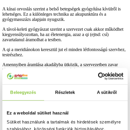
A kínai orvoslás szerint a belső betegségek gyógyítása kívülről is
lehetséges. Ez a különleges technika az akupunktúra és a
gyógymasszázs alapjain nyugszik.
A távol-keleti gyógyászat szerint a szervezet csak akkor működhet
kiegyensúlyozottan, ha az életenergia, azaz a qi (ejtsd: csí)
zavartalanul áramolhat a testben.
A qi a meridiánokon keresztül jut el minden létfontosságú szervhez,
testrészhez.
Amennyiben áramlása akadályba ütközik, a szervezetben zavar
támad, ami megbetegedések kialakulásához vezethet.
A Yang chi tapasz különleges gyógynövény-összetételének
köszönhetően serkenti a vérkeringést, segíti a méreganyagok
kiürülését a szervezetből.
Beleegyezés
Részletek
A sütikről
Eredményessége látványos: este felhelyezve reggelre megtelik a
szervezetünkből kivont méreganyagokkal és elfeketedik.
Ez a weboldal sütiket használ
Kiszerelés: 10 db.
Sütiket használunk a tartalmak és hirdetések személyre
Bővebben ...
szabásához, közösségi funkciók biztosításához,