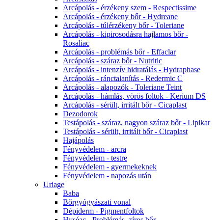
Arcápolás - érzékeny szem - Respectissime
Arcápolás - érzékeny bőr - Hydreane
Arcápolás - túlérzékeny bőr - Toleriane
Arcápolás - kipirosodásra hajlamos bőr -
Rosaliac
Arcápolás - problémás bőr - Effaclar
Arcápolás - száraz bőr - Nutritic
Arcápolás - intenzív hidratálás - Hydraphase
Arcápolás - ránctalanítás - Redermic C
Arcápolás - alapozók - Toleriane Teint
Arcápolás - hámlás, vörös foltok - Kerium DS
Arcápolás - sérült, irritált bőr - Cicaplast
Dezodorok
Testápolás - száraz, nagyon száraz bőr - Lipikar
Testápolás - sérült, irritált bőr - Cicaplast
Hajápolás
Fényvédelem - arcra
Fényvédelem - testre
Fényvédelem - gyermekeknek
Fényvédelem - napozás után
Uriage
Baba
Bőrgyógyászati vonal
Dépiderm - Pigmentfoltok
Hyséac - Problémás, zíros bőr