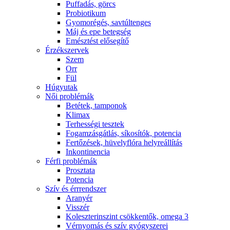
Puffadás, görcs
Probiotikum
Gyomorégés, savtúltenges
Máj és epe betegség
Emésztést elősegítő
Érzékszervek
Szem
Orr
Fül
Húgyutak
Női problémák
Betétek, tamponok
Klimax
Terhességi tesztek
Fogamzásgátlás, síkosítók, potencia
Fertőzések, hüvelyflóra helyreállítás
Inkontinencia
Férfi problémák
Prosztata
Potencia
Szív és érrrendszer
Aranyér
Visszér
Koleszterinszint csökkentők, omega 3
Vérnyomás és szív gyógyszerei