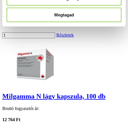
kapszula 60 db
Bruttó fogyasztói ár:
Megtagad
3 377 Ft
Részletek
Milgamma N lágy kapszula, 100 db
Bruttó fogyasztói ár:
12 764 Ft