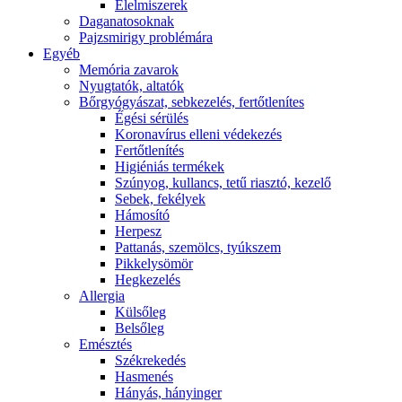
É́lelmiszerek
Daganatosoknak
Pajzsmirigy problémára
Egyéb
Memória zavarok
Nyugtatók, altatók
Bőrgyógyászat, sebkezelés, fertőtlenítes
É́gési sérülés
Koronavírus elleni védekezés
Fertőtlenítés
Higiéniás termékek
Szúnyog, kullancs, tetű riasztó, kezelő
Sebek, fekélyek
Hámosító
Herpesz
Pattanás, szemölcs, tyúkszem
Pikkelysömör
Hegkezelés
Allergia
Külsőleg
Belsőleg
Emésztés
Székrekedés
Hasmenés
Hányás, hányinger