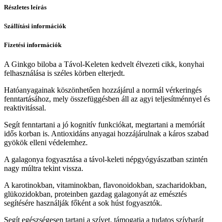
Részletes leírás
Szállítási információk
Fizetési információk
A Ginkgo biloba a Távol-Keleten kedvelt élvezeti cikk, konyhai
felhasználása is széles körben elterjedt.
Hatóanyagainak köszönhetően hozzájárul a normál vérkeringés
fenntartásához, mely összefüggésben áll az agyi teljesítménnyel és
reaktivitással.
Segít fenntartani a jó kognitív funkciókat, megtartani a memóriát
idős korban is. Antioxidáns anyagai hozzájárulnak a káros szabad
gyökök elleni védelemhez.
A galagonya fogyasztása a távol-keleti népgyógyászatban szintén
nagy múltra tekint vissza.
A karotinokban, vitaminokban, flavonoidokban, szacharidokban,
glükozidokban, proteinben gazdag galagonyát az emésztés
segítésére használják főként a sok húst fogyasztók.
Segít egészségesen tartani a szívet, támogatja a tudatos szívbarát