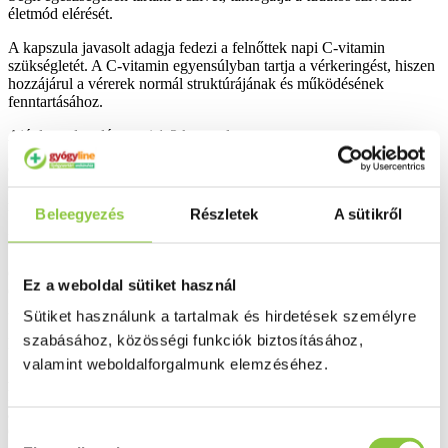
életmód elérését.
A kapszula javasolt adagja fedezi a felnőttek napi C-vitamin
szükségletét. A C-vitamin egyensúlyban tartja a vérkeringést, hiszen
hozzájárul a vérerek normál struktúrájának és működésének
fenntartásához.
Ajánlott adagolás: napi 1-2 kapszula.
Összetevők: olívaolaj, zselatin, galagonya gyümölcs kivonat
(Crataegus pinnatifida), Ginkgo biloba levél kivonat (60
mg/kapszula), C-vitamin (aszkorbinsav 30 mg/kapszula).
Beleegyezés
Részletek
A sütikről
Hatóanyagok a napi adagolásra:
Galagonya gyümölcs kivonat (Crataegus pinnatifida): 90 mg,
Ez a weboldal sütiket használ
Ginkgo biloba levél kivonat: 60 mg, C-vitamin: 30 mg (NRV
37,5%).
Sütiket használunk a tartalmak és hirdetések személyre
szabásához, közösségi funkciók biztosításához,
NRV: felnőttek számára ajánlott napi bevitel.
valamint weboldalforgalmunk elemzéséhez.
Az ajánlott napi adagot ne lépje túl! A készítmény fogyasztása
kisgyermekeknek nem ajánlott. Az étrend-kiegészítő nem helyettesíti
a kiegyensúlyozott vegyes étrendet és az egészséges életmódot.
Gyermekek elől elzárva tartandó!
Hozzájárulás