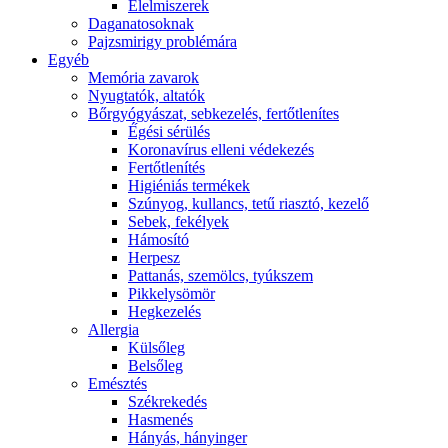
É́lelmiszerek
Daganatosoknak
Pajzsmirigy problémára
Egyéb
Memória zavarok
Nyugtatók, altatók
Bőrgyógyászat, sebkezelés, fertőtlenítes
É́gési sérülés
Koronavírus elleni védekezés
Fertőtlenítés
Higiéniás termékek
Szúnyog, kullancs, tetű riasztó, kezelő
Sebek, fekélyek
Hámosító
Herpesz
Pattanás, szemölcs, tyúkszem
Pikkelysömör
Hegkezelés
Allergia
Külsőleg
Belsőleg
Emésztés
Székrekedés
Hasmenés
Hányás, hányinger