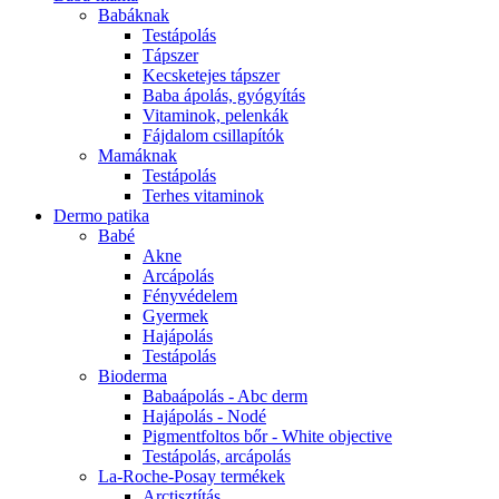
Babáknak
Testápolás
Tápszer
Kecsketejes tápszer
Baba ápolás, gyógyítás
Vitaminok, pelenkák
Fájdalom csillapítók
Mamáknak
Testápolás
Terhes vitaminok
Dermo patika
Babé
Akne
Arcápolás
Fényvédelem
Gyermek
Hajápolás
Testápolás
Bioderma
Babaápolás - Abc derm
Hajápolás - Nodé
Pigmentfoltos bőr - White objective
Testápolás, arcápolás
La-Roche-Posay termékek
Arctisztítás