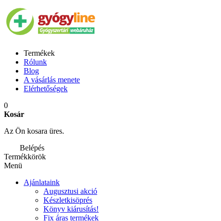
Termékek
Rólunk
Blog
A vásárlás menete
Elérhetőségek
0
Kosár
Az Ön kosara üres.
Belépés
Termékkörök
Menü
Ajánlataink
Augusztusi akció
Készletkisöprés
Könyv kiárusítás!
Fix áras termékek