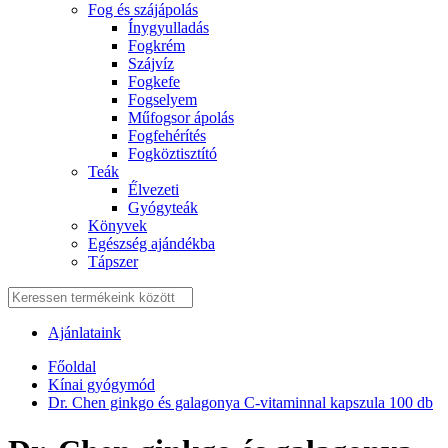
Fog és szájápolás
Í́nygyulladás
Fogkrém
Szájvíz
Fogkefe
Fogselyem
Műfogsor ápolás
Fogfehérítés
Fogköztisztító
Teák
É́lvezeti
Gyógyteák
Könyvek
Egészség ajándékba
Tápszer
Ajánlataink
Főoldal
Kínai gyógymód
Dr. Chen ginkgo és galagonya C-vitaminnal kapszula 100 db