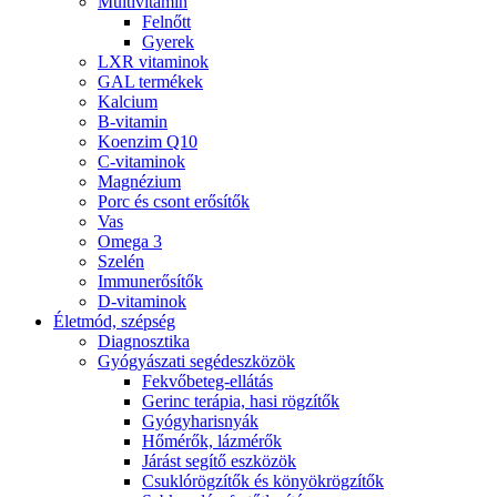
Multivitamin
Felnőtt
Gyerek
LXR vitaminok
GAL termékek
Kalcium
B-vitamin
Koenzim Q10
C-vitaminok
Magnézium
Porc és csont erősítők
Vas
Omega 3
Szelén
Immunerősítők
D-vitaminok
Életmód, szépség
Diagnosztika
Gyógyászati segédeszközök
Fekvőbeteg-ellátás
Gerinc terápia, hasi rögzítők
Gyógyharisnyák
Hőmérők, lázmérők
Járást segítő eszközök
Csuklórögzítők és könyökrögzítők