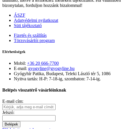
található, illetve a termékhez mellékelt tájékoztatót. Ha valamiben
bizonytalan, forduljon hozzánk bizalommal!
ÁSZF
Adatvédelmi nyilatkozat
Süti tájékoztató
Fizetés és szállítás
Törzsvásárlói program
Elérhetőségek
Mobil:
+36 20 666-7700
E-mail:
gyogyline@gyogyline.hu
Gyógyhír Patika, Budapest, Teleki László tér 5, 1086
Nyitva tartás: H-P: 7-18-ig, szombaton: 7-14-ig.
Belépés visszatérő vásárlóinknak
E-mail cím:
Jelszó:
Belépek