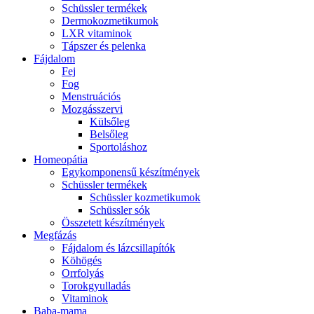
Schüssler termékek
Dermokozmetikumok
LXR vitaminok
Tápszer és pelenka
Fájdalom
Fej
Fog
Menstruációs
Mozgásszervi
Külsőleg
Belsőleg
Sportoláshoz
Homeopátia
Egykomponensű készítmények
Schüssler termékek
Schüssler kozmetikumok
Schüssler sók
Összetett készítmények
Megfázás
Fájdalom és lázcsillapítók
Köhögés
Orrfolyás
Torokgyulladás
Vitaminok
Baba-mama