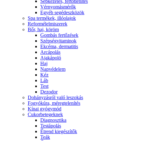
Sebkezelés, fertőtlenítés
Vérnyomásmérők
Egyéb segédeszközök
Spa termékek, illóolajok
Reformélelmiszerek
Bőr, haj, köröm
Gombás fertőzések
Szépségvitaminok
Ekcéma, dermatitis
Arcápolás
Ajakápoló
Haj
Napvédelem
Kéz
Láb
Test
Dezodor
Dohányzásról való leszokás
Fogyókúra, méregtelenítés
Kínai gyógymód
Cukorbetegeknek
Diagnosztika
Testápolás
É́trend kiegészítők
Teák