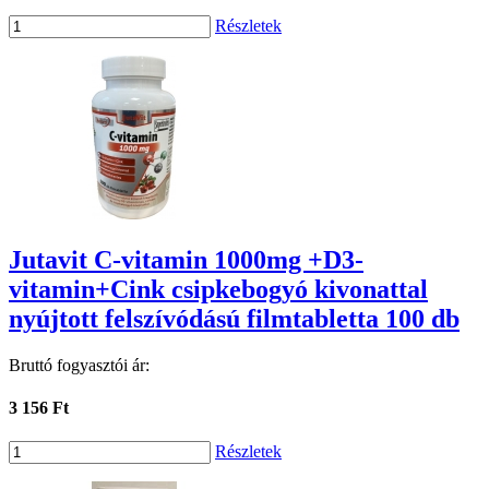
Részletek
Jutavit C-vitamin 1000mg +D3-
vitamin+Cink csipkebogyó kivonattal
nyújtott felszívódású filmtabletta 100 db
Bruttó fogyasztói ár:
3 156 Ft
Részletek