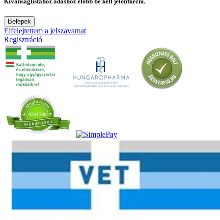
Kívánságlistához adáshoz előbb be kell jelentkezni.
Belépek
Elfelejtettem a jelszavamat
Regisztráció