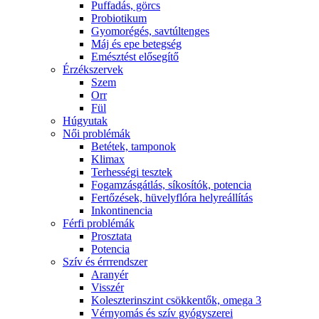
Puffadás, görcs
Probiotikum
Gyomorégés, savtúltenges
Máj és epe betegség
Emésztést elősegítő
Érzékszervek
Szem
Orr
Fül
Húgyutak
Női problémák
Betétek, tamponok
Klimax
Terhességi tesztek
Fogamzásgátlás, síkosítók, potencia
Fertőzések, hüvelyflóra helyreállítás
Inkontinencia
Férfi problémák
Prosztata
Potencia
Szív és érrrendszer
Aranyér
Visszér
Koleszterinszint csökkentők, omega 3
Vérnyomás és szív gyógyszerei