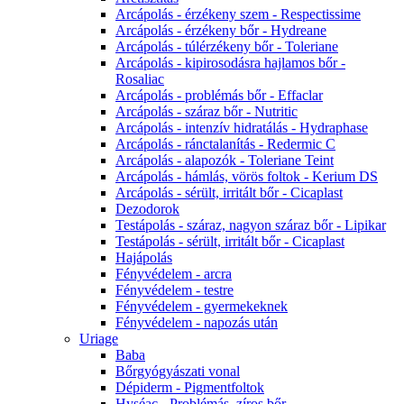
Arcápolás - érzékeny szem - Respectissime
Arcápolás - érzékeny bőr - Hydreane
Arcápolás - túlérzékeny bőr - Toleriane
Arcápolás - kipirosodásra hajlamos bőr -
Rosaliac
Arcápolás - problémás bőr - Effaclar
Arcápolás - száraz bőr - Nutritic
Arcápolás - intenzív hidratálás - Hydraphase
Arcápolás - ránctalanítás - Redermic C
Arcápolás - alapozók - Toleriane Teint
Arcápolás - hámlás, vörös foltok - Kerium DS
Arcápolás - sérült, irritált bőr - Cicaplast
Dezodorok
Testápolás - száraz, nagyon száraz bőr - Lipikar
Testápolás - sérült, irritált bőr - Cicaplast
Hajápolás
Fényvédelem - arcra
Fényvédelem - testre
Fényvédelem - gyermekeknek
Fényvédelem - napozás után
Uriage
Baba
Bőrgyógyászati vonal
Dépiderm - Pigmentfoltok
Hyséac - Problémás, zíros bőr