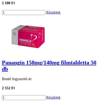
2 108 Ft
Részletek
Panangin 158mg/140mg filmtabletta 50
db
Bruttó fogyasztói ár:
2 552 Ft
Részletek