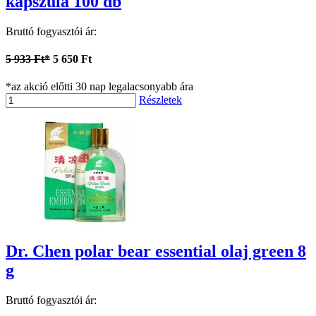
kapszula 100 db
Bruttó fogyasztói ár:
5 933 Ft*
5 650 Ft
*az akció előtti 30 nap legalacsonyabb ára
Részletek
Dr. Chen polar bear essential olaj green 8
g
Bruttó fogyasztói ár: