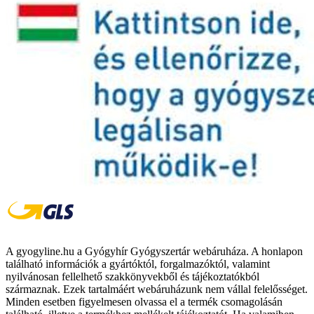
A gyogyline.hu a Gyógyhír Gyógyszertár webáruháza. A honlapon
található információk a gyártóktól, forgalmazóktól, valamint
nyilvánosan fellelhető szakkönyvekből és tájékoztatókból
származnak. Ezek tartalmáért webáruházunk nem vállal felelősséget.
Minden esetben figyelmesen olvassa el a termék csomagolásán