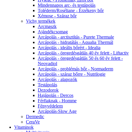
Mindennapos arc- és testápolás
Toléderm/Roséliane - Érzékeny bőr
Xémose - Száraz bőr
Vichy termékek
Arcmaszk
Ajándékcsomag
Arcápolás - arctisztítás - Purete Thermale
Arcápolás - hidratálás - Aqualia Thermál
Arcápolás - ideális bőrért - Idealia
Arcápolás - öregedésgátlás 40 év felett - Liftactiv
Arcápolás - öregedésgátlás 50 és 60 év felett -
Neovadiol
Arcápolás - problémás bőr - Normaderm
Arcápolás - száraz bőrre - Nutrilogie
Arcápolás - alapozók
Testápolás
Dezodorok
Hajápolás - Dercos
Férfiaknak - Homme
Fényvédelem
Arcápolás-Slow Age
Dermedic
CeraVe
Vitaminok