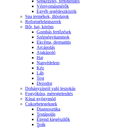
Sebkezelés, fertőtlenítés
Vérnyomásmérők
Egyéb segédeszközök
Spa termékek, illóolajok
Reformélelmiszerek
Bőr, haj, köröm
Gombás fertőzések
Szépségvitaminok
Ekcéma, dermatitis
Arcápolás
Ajakápoló
Haj
Napvédelem
Kéz
Láb
Test
Dezodor
Dohányzásról való leszokás
Fogyókúra, méregtelenítés
Kínai gyógymód
Cukorbetegeknek
Diagnosztika
Testápolás
É́trend kiegészítők
Teák