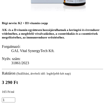
Régi nevén: K2 + D3 vitamin csepp
A K- és a D-vitamin együttesen hozzájárulhatnak a keringési és érrendszer
védelméhez, a megfelelő véralvadáshoz, a csontritkulás és a csonttörések
megelőzéséhez, az immunrendszer erősítéséhez.
Forgalmazó:
GAL Vital SynergyTech Kft.
Nyilv. szám:
31861/2023
Raktáron
(Szállítási, átvételi idő: legfeljebb két nap)
3 290 Ft
165 Ft/ml