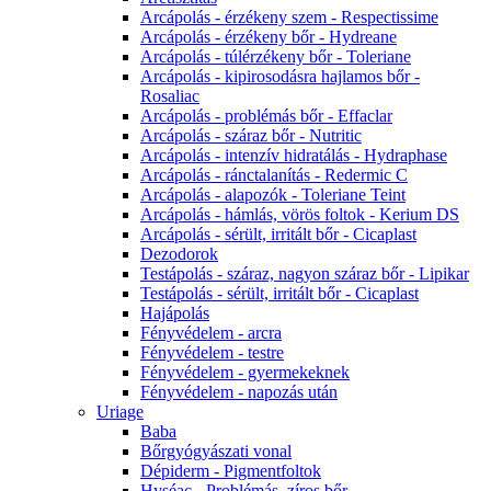
Arcápolás - érzékeny szem - Respectissime
Arcápolás - érzékeny bőr - Hydreane
Arcápolás - túlérzékeny bőr - Toleriane
Arcápolás - kipirosodásra hajlamos bőr -
Rosaliac
Arcápolás - problémás bőr - Effaclar
Arcápolás - száraz bőr - Nutritic
Arcápolás - intenzív hidratálás - Hydraphase
Arcápolás - ránctalanítás - Redermic C
Arcápolás - alapozók - Toleriane Teint
Arcápolás - hámlás, vörös foltok - Kerium DS
Arcápolás - sérült, irritált bőr - Cicaplast
Dezodorok
Testápolás - száraz, nagyon száraz bőr - Lipikar
Testápolás - sérült, irritált bőr - Cicaplast
Hajápolás
Fényvédelem - arcra
Fényvédelem - testre
Fényvédelem - gyermekeknek
Fényvédelem - napozás után
Uriage
Baba
Bőrgyógyászati vonal
Dépiderm - Pigmentfoltok
Hyséac - Problémás, zíros bőr