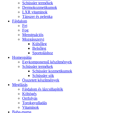
Schüssler termékek
Dermokozmetikumok
LXR vitaminok
Tápszer és pelenka
Fájdalom
Fej
Fog
Menstruációs
Mozgásszervi
Külsőleg
Belsőleg
Sportoláshoz
Homeopátia
Egykomponensű készítmények
Schüssler termékek
Schüssler kozmetikumok
Schüssler sók
Összetett készítmények
Megfázás
Fájdalom és lázcsillapítók
Köhögés
Orrfolyás
Torokgyulladás
Vitaminok
Baba-mama