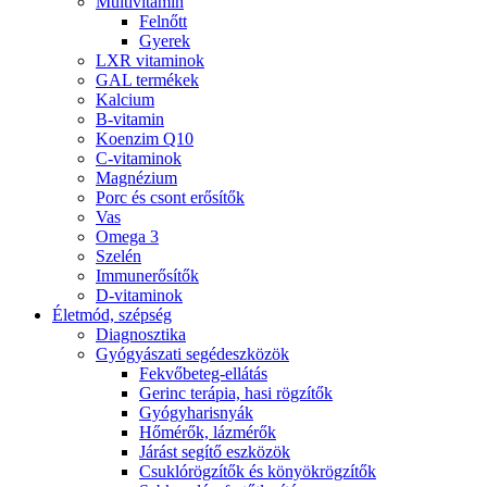
Multivitamin
Felnőtt
Gyerek
LXR vitaminok
GAL termékek
Kalcium
B-vitamin
Koenzim Q10
C-vitaminok
Magnézium
Porc és csont erősítők
Vas
Omega 3
Szelén
Immunerősítők
D-vitaminok
Életmód, szépség
Diagnosztika
Gyógyászati segédeszközök
Fekvőbeteg-ellátás
Gerinc terápia, hasi rögzítők
Gyógyharisnyák
Hőmérők, lázmérők
Járást segítő eszközök
Csuklórögzítők és könyökrögzítők