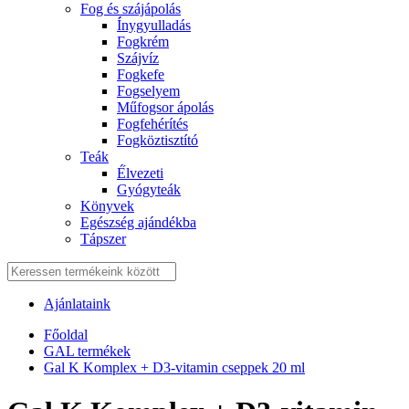
Fog és szájápolás
Í́nygyulladás
Fogkrém
Szájvíz
Fogkefe
Fogselyem
Műfogsor ápolás
Fogfehérítés
Fogköztisztító
Teák
É́lvezeti
Gyógyteák
Könyvek
Egészség ajándékba
Tápszer
Ajánlataink
Főoldal
GAL termékek
Gal K Komplex + D3-vitamin cseppek 20 ml