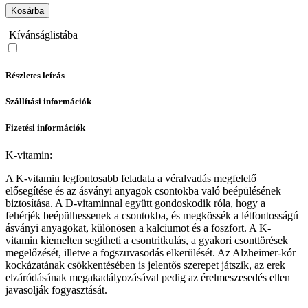
Kosárba
Kívánságlistába
Részletes leírás
Szállítási információk
Fizetési információk
K-vitamin:
A K-vitamin legfontosabb feladata a véralvadás megfelelő
elősegítése és az ásványi anyagok csontokba való beépülésének
biztosítása. A D-vitaminnal együtt gondoskodik róla, hogy a
fehérjék beépülhessenek a csontokba, és megkössék a létfontosságú
ásványi anyagokat, különösen a kalciumot és a foszfort. A K-
vitamin kiemelten segítheti a csontritkulás, a gyakori csonttörések
megelőzését, illetve a fogszuvasodás elkerülését. Az Alzheimer-kór
kockázatának csökkentésében is jelentős szerepet játszik, az erek
elzáródásának megakadályozásával pedig az érelmeszesedés ellen
javasolják fogyasztását.