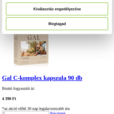
Folyamatos akciók
Kiválasztás engedélyezése
Ezek is érdekelhetik Önt
Megtagad
Gal C-komplex kapszula 90 db
Bruttó fogyasztói ár:
4 390 Ft
*az akció előtti 30 nap legalacsonyabb ára
Részletek