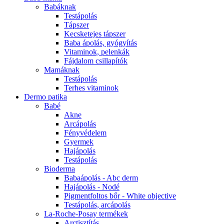
Babáknak
Testápolás
Tápszer
Kecsketejes tápszer
Baba ápolás, gyógyítás
Vitaminok, pelenkák
Fájdalom csillapítók
Mamáknak
Testápolás
Terhes vitaminok
Dermo patika
Babé
Akne
Arcápolás
Fényvédelem
Gyermek
Hajápolás
Testápolás
Bioderma
Babaápolás - Abc derm
Hajápolás - Nodé
Pigmentfoltos bőr - White objective
Testápolás, arcápolás
La-Roche-Posay termékek
Arctisztítás