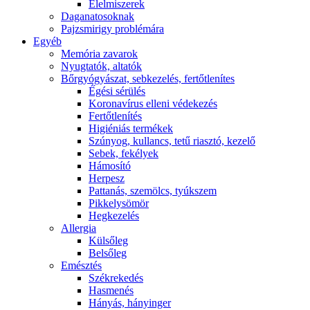
É́lelmiszerek
Daganatosoknak
Pajzsmirigy problémára
Egyéb
Memória zavarok
Nyugtatók, altatók
Bőrgyógyászat, sebkezelés, fertőtlenítes
É́gési sérülés
Koronavírus elleni védekezés
Fertőtlenítés
Higiéniás termékek
Szúnyog, kullancs, tetű riasztó, kezelő
Sebek, fekélyek
Hámosító
Herpesz
Pattanás, szemölcs, tyúkszem
Pikkelysömör
Hegkezelés
Allergia
Külsőleg
Belsőleg
Emésztés
Székrekedés
Hasmenés
Hányás, hányinger