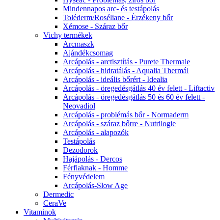
Mindennapos arc- és testápolás
Toléderm/Roséliane - Érzékeny bőr
Xémose - Száraz bőr
Vichy termékek
Arcmaszk
Ajándékcsomag
Arcápolás - arctisztítás - Purete Thermale
Arcápolás - hidratálás - Aqualia Thermál
Arcápolás - ideális bőrért - Idealia
Arcápolás - öregedésgátlás 40 év felett - Liftactiv
Arcápolás - öregedésgátlás 50 és 60 év felett -
Neovadiol
Arcápolás - problémás bőr - Normaderm
Arcápolás - száraz bőrre - Nutrilogie
Arcápolás - alapozók
Testápolás
Dezodorok
Hajápolás - Dercos
Férfiaknak - Homme
Fényvédelem
Arcápolás-Slow Age
Dermedic
CeraVe
Vitaminok