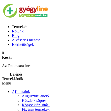
Termékek
Rólunk
Blog
A vásárlás menete
Elérhetőségek
0
Kosár
Az Ön kosara üres.
Belépés
Termékkörök
Menü
Ajánlataink
Augusztusi akció
Készletkisöprés
Könyv kiárusítás!
Fix áras termékek