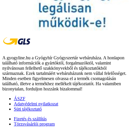
A gyogyline.hu a Gyógyhír Gyógyszertár webáruháza. A honlapon
található információk a gyártóktól, forgalmazóktól, valamint
nyilvánosan fellelhető szakkönyvekből és tájékoztatókból
származnak. Ezek tartalmáért webáruházunk nem vállal felelősséget.
Minden esetben figyelmesen olvassa el a termék csomagolásán
található, illetve a termékhez mellékelt tájékoztatót. Ha valamiben
bizonytalan, forduljon hozzánk bizalommal!
ÁSZF
Adatvédelmi nyilatkozat
Süti tájékoztató
Fizetés és szállítás
Törzsvásárlói program