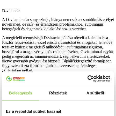
D-vitamin:
A D-vitamin alacsony szintje, hiánya nemcsak a csontritkulás esélyét
növeli meg, de szív- és érrendszeri problémákhoz, autoimmun
betegségek és daganatok kialakulásához is vezethet.
A megfelelő mennyiségű D-vitamin pótlása növeli a kalcium és a
foszfor felszívódását, ezzel erősíti a csontokat és a fogakat, lehetővé
teszi az ízületek megfelelő működését, javít rugalmasságukon,
hozzájárul a magas vérnyomás csökkentéséhez, C-vitaminnal együtt
pedig megerősíti az immunrendszert, segít elkerülni a fertőzéseket,
illetve gyorsabb gyógyulást biztosít. Táplálékkiegészítő formájában
fogyasztva tiszta formában juthat a szervezetbe, felesleges
zsírtartalom nélkül.
Összetevők: Organikus (bio) MCT-olaj (bio pálma- és
kókuszolajból), fillokinon (K1-vitamin), menakinon-7 (K2-vitamin),
Beleegyezés
Részletek
A sütikről
kolekalciferol (D3-vitamin), természetes antioxidáns: E-vitamin
(kevert-tokoferolokból).
Ez a weboldal sütiket használ