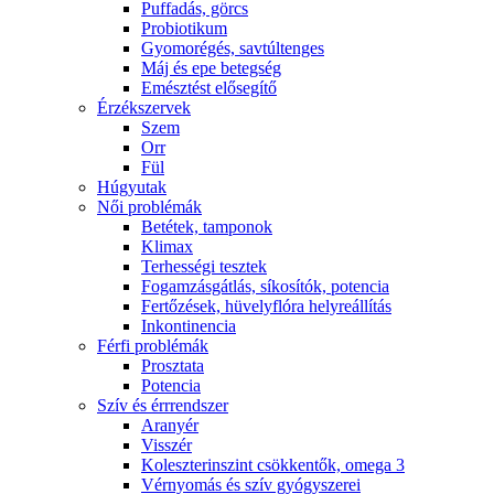
Puffadás, görcs
Probiotikum
Gyomorégés, savtúltenges
Máj és epe betegség
Emésztést elősegítő
Érzékszervek
Szem
Orr
Fül
Húgyutak
Női problémák
Betétek, tamponok
Klimax
Terhességi tesztek
Fogamzásgátlás, síkosítók, potencia
Fertőzések, hüvelyflóra helyreállítás
Inkontinencia
Férfi problémák
Prosztata
Potencia
Szív és érrrendszer
Aranyér
Visszér
Koleszterinszint csökkentők, omega 3
Vérnyomás és szív gyógyszerei