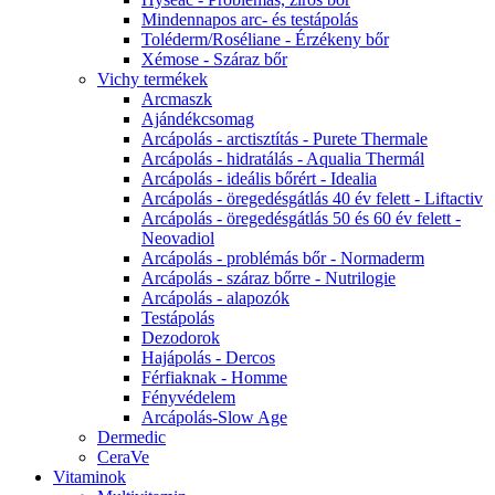
Mindennapos arc- és testápolás
Toléderm/Roséliane - Érzékeny bőr
Xémose - Száraz bőr
Vichy termékek
Arcmaszk
Ajándékcsomag
Arcápolás - arctisztítás - Purete Thermale
Arcápolás - hidratálás - Aqualia Thermál
Arcápolás - ideális bőrért - Idealia
Arcápolás - öregedésgátlás 40 év felett - Liftactiv
Arcápolás - öregedésgátlás 50 és 60 év felett -
Neovadiol
Arcápolás - problémás bőr - Normaderm
Arcápolás - száraz bőrre - Nutrilogie
Arcápolás - alapozók
Testápolás
Dezodorok
Hajápolás - Dercos
Férfiaknak - Homme
Fényvédelem
Arcápolás-Slow Age
Dermedic
CeraVe
Vitaminok