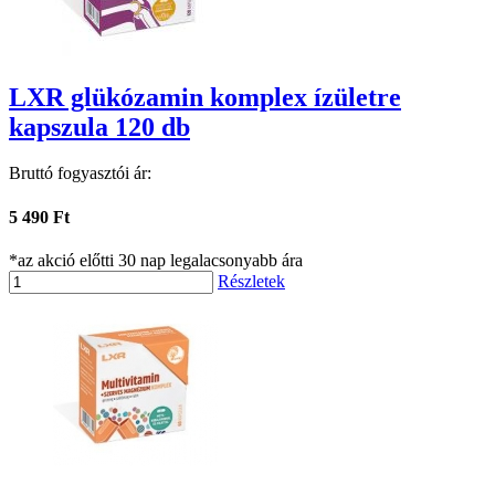
LXR glükózamin komplex ízületre
kapszula 120 db
Bruttó fogyasztói ár:
5 490 Ft
*az akció előtti 30 nap legalacsonyabb ára
Részletek