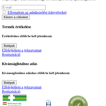
Elfogadom az adatkezelési irányelveket
Kérem a cikkeket
Termék értékelése
Értékeléshez előbb be kell jelentkezni.
Belépek
Elfelejtettem a jelszavamat
Regisztráció
Kívánságlistához adás
Kívánságlistához adáshoz előbb be kell jelentkezni.
Belépek
Elfelejtettem a jelszavamat
Regisztráció