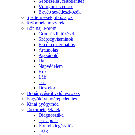
Sebkezelés, fertőtlenítés
Vérnyomásmérők
Egyéb segédeszközök
Spa termékek, illóolajok
Reformélelmiszerek
Bőr, haj, köröm
Gombás fertőzések
Szépségvitaminok
Ekcéma, dermatitis
Arcápolás
Ajakápoló
Haj
Napvédelem
Kéz
Láb
Test
Dezodor
Dohányzásról való leszokás
Fogyókúra, méregtelenítés
Kínai gyógymód
Cukorbetegeknek
Diagnosztika
Testápolás
É́trend kiegészítők
Teák