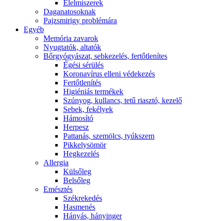
É́lelmiszerek
Daganatosoknak
Pajzsmirigy problémára
Egyéb
Memória zavarok
Nyugtatók, altatók
Bőrgyógyászat, sebkezelés, fertőtlenítes
É́gési sérülés
Koronavírus elleni védekezés
Fertőtlenítés
Higiéniás termékek
Szúnyog, kullancs, tetű riasztó, kezelő
Sebek, fekélyek
Hámosító
Herpesz
Pattanás, szemölcs, tyúkszem
Pikkelysömör
Hegkezelés
Allergia
Külsőleg
Belsőleg
Emésztés
Székrekedés
Hasmenés
Hányás, hányinger