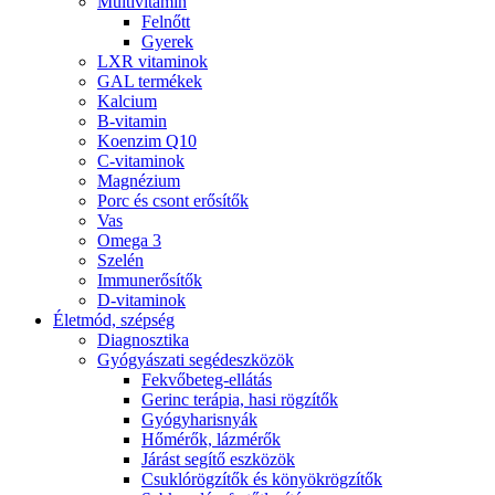
Multivitamin
Felnőtt
Gyerek
LXR vitaminok
GAL termékek
Kalcium
B-vitamin
Koenzim Q10
C-vitaminok
Magnézium
Porc és csont erősítők
Vas
Omega 3
Szelén
Immunerősítők
D-vitaminok
Életmód, szépség
Diagnosztika
Gyógyászati segédeszközök
Fekvőbeteg-ellátás
Gerinc terápia, hasi rögzítők
Gyógyharisnyák
Hőmérők, lázmérők
Járást segítő eszközök
Csuklórögzítők és könyökrögzítők