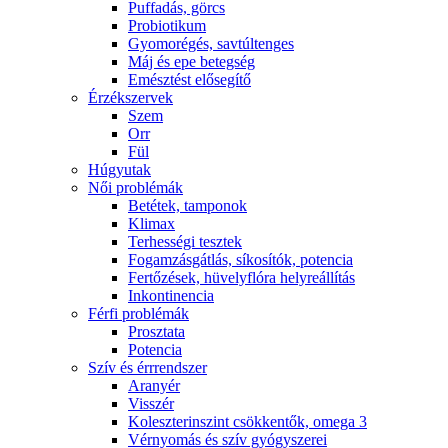
Puffadás, görcs
Probiotikum
Gyomorégés, savtúltenges
Máj és epe betegség
Emésztést elősegítő
Érzékszervek
Szem
Orr
Fül
Húgyutak
Női problémák
Betétek, tamponok
Klimax
Terhességi tesztek
Fogamzásgátlás, síkosítók, potencia
Fertőzések, hüvelyflóra helyreállítás
Inkontinencia
Férfi problémák
Prosztata
Potencia
Szív és érrrendszer
Aranyér
Visszér
Koleszterinszint csökkentők, omega 3
Vérnyomás és szív gyógyszerei