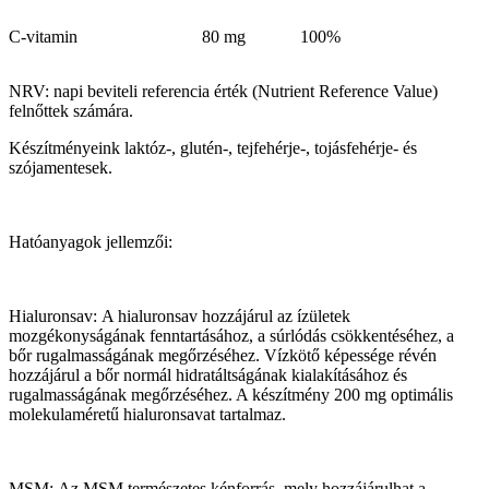
C-vitamin
80 mg
100%
NRV: napi beviteli referencia érték (Nutrient Reference Value)
felnőttek számára.
Készítményeink laktóz-, glutén-, tejfehérje-, tojásfehérje- és
szójamentesek.
Hatóanyagok jellemzői:
Hialuronsav: A hialuronsav hozzájárul az ízületek
mozgékonyságának fenntartásához, a súrlódás csökkentéséhez, a
bőr rugalmasságának megőrzéséhez. Vízkötő képessége révén
hozzájárul a bőr normál hidratáltságának kialakításához és
rugalmasságának megőrzéséhez. A készítmény 200 mg optimális
molekulaméretű hialuronsavat tartalmaz.
MSM: Az MSM természetes kénforrás, mely hozzájárulhat a