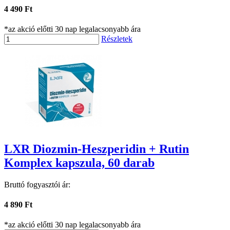
4 490 Ft
*az akció előtti 30 nap legalacsonyabb ára
Részletek
LXR Diozmin-Heszperidin + Rutin
Komplex kapszula, 60 darab
Bruttó fogyasztói ár:
4 890 Ft
*az akció előtti 30 nap legalacsonyabb ára