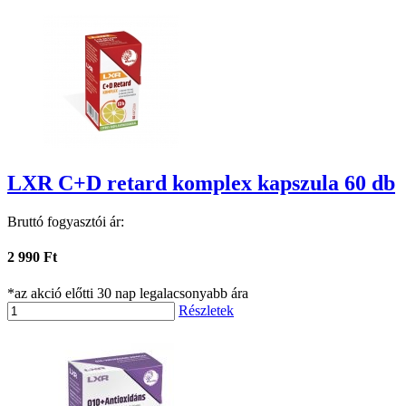
LXR C+D retard komplex kapszula 60 db
Bruttó fogyasztói ár:
2 990 Ft
*az akció előtti 30 nap legalacsonyabb ára
Részletek