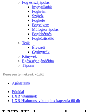
Fog és szájápolás
Í́nygyulladás
Fogkrém
Szájvíz
Fogkefe
Fogselyem
Műfogsor ápolás
Fogfehérítés
Fogköztisztító
Teák
É́lvezeti
Gyógyteák
Könyvek
Egészség ajándékba
Tápszer
Ajánlataink
Főoldal
LXR vitaminok
LXR Hialuronsav komplex kapszula 60 db