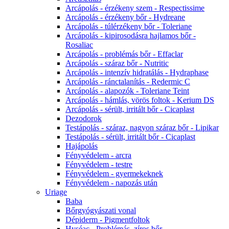
Arcápolás - érzékeny szem - Respectissime
Arcápolás - érzékeny bőr - Hydreane
Arcápolás - túlérzékeny bőr - Toleriane
Arcápolás - kipirosodásra hajlamos bőr -
Rosaliac
Arcápolás - problémás bőr - Effaclar
Arcápolás - száraz bőr - Nutritic
Arcápolás - intenzív hidratálás - Hydraphase
Arcápolás - ránctalanítás - Redermic C
Arcápolás - alapozók - Toleriane Teint
Arcápolás - hámlás, vörös foltok - Kerium DS
Arcápolás - sérült, irritált bőr - Cicaplast
Dezodorok
Testápolás - száraz, nagyon száraz bőr - Lipikar
Testápolás - sérült, irritált bőr - Cicaplast
Hajápolás
Fényvédelem - arcra
Fényvédelem - testre
Fényvédelem - gyermekeknek
Fényvédelem - napozás után
Uriage
Baba
Bőrgyógyászati vonal
Dépiderm - Pigmentfoltok
Hyséac - Problémás, zíros bőr