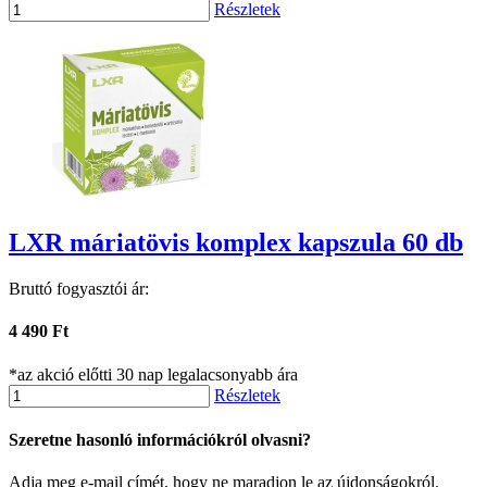
Részletek
LXR máriatövis komplex kapszula 60 db
Bruttó fogyasztói ár:
4 490 Ft
*az akció előtti 30 nap legalacsonyabb ára
Részletek
Szeretne hasonló információkról olvasni?
Adja meg e-mail címét, hogy ne maradjon le az újdonságokról.