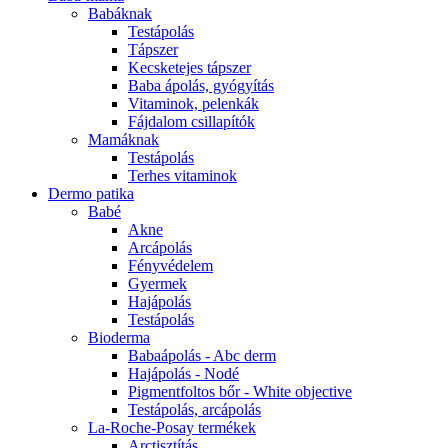
Babáknak
Testápolás
Tápszer
Kecsketejes tápszer
Baba ápolás, gyógyítás
Vitaminok, pelenkák
Fájdalom csillapítók
Mamáknak
Testápolás
Terhes vitaminok
Dermo patika
Babé
Akne
Arcápolás
Fényvédelem
Gyermek
Hajápolás
Testápolás
Bioderma
Babaápolás - Abc derm
Hajápolás - Nodé
Pigmentfoltos bőr - White objective
Testápolás, arcápolás
La-Roche-Posay termékek
Arctisztítás