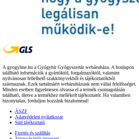
A gyogyline.hu a Gyógyhír Gyógyszertár webáruháza. A honlapon
található információk a gyártóktól, forgalmazóktól, valamint
nyilvánosan fellelhető szakkönyvekből és tájékoztatókból
származnak. Ezek tartalmáért webáruházunk nem vállal felelősséget.
Minden esetben figyelmesen olvassa el a termék csomagolásán
található, illetve a termékhez mellékelt tájékoztatót. Ha valamiben
bizonytalan, forduljon hozzánk bizalommal!
ÁSZF
Adatvédelmi nyilatkozat
Süti tájékoztató
Fizetés és szállítás
Törzsvásárlói program