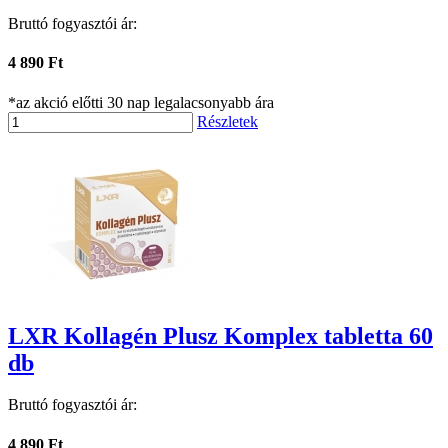
Bruttó fogyasztói ár:
4 890 Ft
*az akció előtti 30 nap legalacsonyabb ára
Részletek
LXR Kollagén Plusz Komplex tabletta 60
db
Bruttó fogyasztói ár:
4 890 Ft