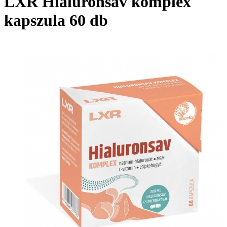
LXR Hialuronsav komplex
kapszula 60 db