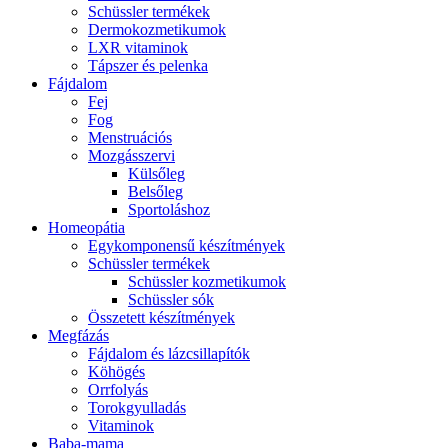
Schüssler termékek
Dermokozmetikumok
LXR vitaminok
Tápszer és pelenka
Fájdalom
Fej
Fog
Menstruációs
Mozgásszervi
Külsőleg
Belsőleg
Sportoláshoz
Homeopátia
Egykomponensű készítmények
Schüssler termékek
Schüssler kozmetikumok
Schüssler sók
Összetett készítmények
Megfázás
Fájdalom és lázcsillapítók
Köhögés
Orrfolyás
Torokgyulladás
Vitaminok
Baba-mama