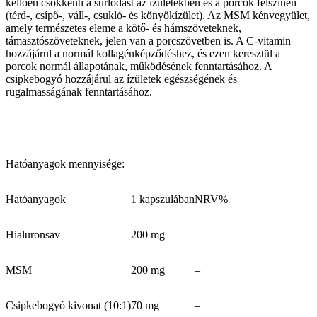
kellően csökkenti a súrlódást az ízületekben és a porcok felszínén
(térd-, csípő-, váll-, csukló- és könyökízület). Az MSM kénvegyület,
amely természetes eleme a kötő- és hámszöveteknek,
támasztószöveteknek, jelen van a porcszövetben is. A C-vitamin
hozzájárul a normál kollagénképződéshez, és ezen keresztül a
porcok normál állapotának, működésének fenntartásához. A
csipkebogyó hozzájárul az ízületek egészségének és
rugalmasságának fenntartásához.
Hatóanyagok mennyisége:
Hatóanyagok
1 kapszulában
NRV%
Hialuronsav
200 mg
–
MSM
200 mg
–
Csipkebogyó kivonat (10:1)
70 mg
–