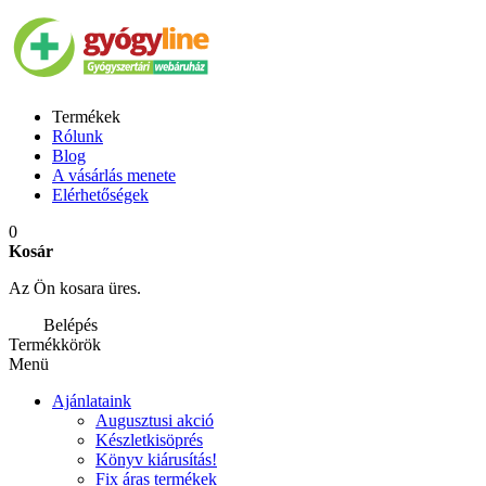
Termékek
Rólunk
Blog
A vásárlás menete
Elérhetőségek
0
Kosár
Az Ön kosara üres.
Belépés
Termékkörök
Menü
Ajánlataink
Augusztusi akció
Készletkisöprés
Könyv kiárusítás!
Fix áras termékek