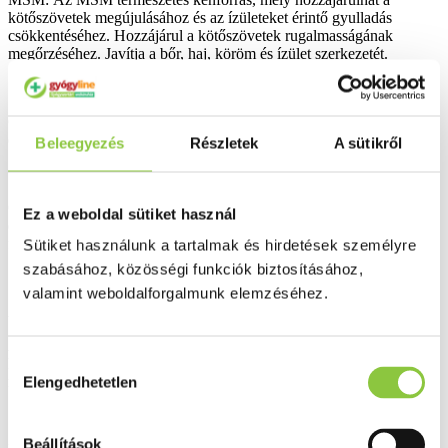
kötőszövetek megújulásához és az ízületeket érintő gyulladás
csökkentéséhez. Hozzájárul a kötőszövetek rugalmasságának
megőrzéséhez. Javítja a bőr, haj, köröm és ízület szerkezetét.
Csipkebogyó kivonat: A csipkebogyó hozzájárul az ízületek
egészségének és rugalmasságának fenntartásához.
Beleegyezés
Részletek
A sütikről
C-vitamin: A C-vitamin hozzájárul a normál kollagénképződéshez
Ez a weboldal sütiket használ
és ezen keresztül a porcok normál állapotának, működésének
fenntartásához.
Sütiket használunk a tartalmak és hirdetések személyre
szabásához, közösségi funkciók biztosításához,
valamint weboldalforgalmunk elemzéséhez.
Alkalmazás:
Az LXR HIALURONSAV KOMPLEX étrend-kiegészítő
Hozzájárulás
készítmény szokásos adagja felnőtteknek napi 1 kapszula bőséges
mennyiségű folyadékkal bevéve.
Elengedhetetlen
kiválasztása
Beállítások