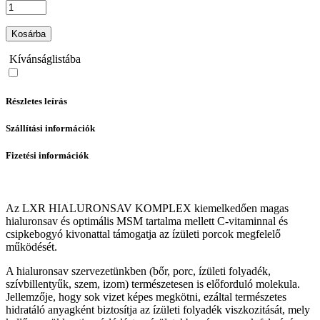
Kosárba
Kívánságlistába
Részletes leírás
Szállítási információk
Fizetési információk
Az LXR HIALURONSAV KOMPLEX kiemelkedően magas
hialuronsav és optimális MSM tartalma mellett C-vitaminnal és
csipkebogyó kivonattal támogatja az ízületi porcok megfelelő
működését.
A hialuronsav szervezetünkben (bőr, porc, ízületi folyadék,
szívbillentyűk, szem, izom) természetesen is előforduló molekula.
Jellemzője, hogy sok vizet képes megkötni, ezáltal természetes
hidratáló anyagként biztosítja az ízületi folyadék viszkozitását, mely