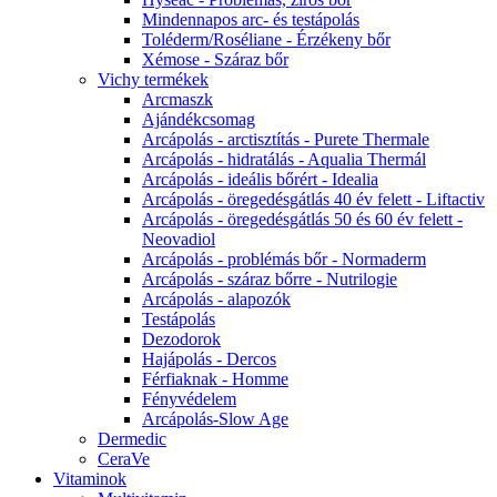
Mindennapos arc- és testápolás
Toléderm/Roséliane - Érzékeny bőr
Xémose - Száraz bőr
Vichy termékek
Arcmaszk
Ajándékcsomag
Arcápolás - arctisztítás - Purete Thermale
Arcápolás - hidratálás - Aqualia Thermál
Arcápolás - ideális bőrért - Idealia
Arcápolás - öregedésgátlás 40 év felett - Liftactiv
Arcápolás - öregedésgátlás 50 és 60 év felett -
Neovadiol
Arcápolás - problémás bőr - Normaderm
Arcápolás - száraz bőrre - Nutrilogie
Arcápolás - alapozók
Testápolás
Dezodorok
Hajápolás - Dercos
Férfiaknak - Homme
Fényvédelem
Arcápolás-Slow Age
Dermedic
CeraVe
Vitaminok