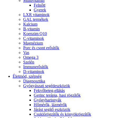
Multivitamin
Felnőtt
Gyerek
LXR vitaminok
GAL termékek
Kalcium
B-vitamin
Koenzim Q10
C-vitaminok
Magnézium
Porc és csont erősítők
Vas
Omega 3
Szelén
Immunerősítők
D-vitaminok
Életmód, szépség
Diagnosztika
Gyógyászati segédeszközök
Fekvőbeteg-ellátás
Gerinc terápia, hasi rögzítők
Gyógyharisnyák
Hőmérők, lázmérők
Járást segítő eszközök
Csuklórögzítők és könyökrögzítők