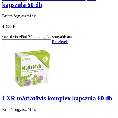
kapszula 60 db
Bruttó fogyasztói ár:
4 490 Ft
*az akció előtti 30 nap legalacsonyabb ára
Részletek
LXR máriatövis komplex kapszula 60 db
Bruttó fogyasztói ár: