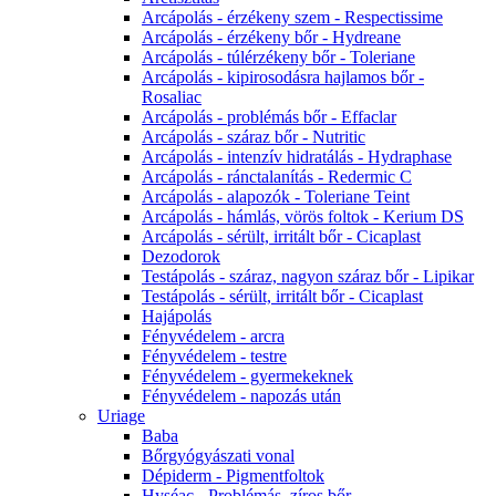
Arcápolás - érzékeny szem - Respectissime
Arcápolás - érzékeny bőr - Hydreane
Arcápolás - túlérzékeny bőr - Toleriane
Arcápolás - kipirosodásra hajlamos bőr -
Rosaliac
Arcápolás - problémás bőr - Effaclar
Arcápolás - száraz bőr - Nutritic
Arcápolás - intenzív hidratálás - Hydraphase
Arcápolás - ránctalanítás - Redermic C
Arcápolás - alapozók - Toleriane Teint
Arcápolás - hámlás, vörös foltok - Kerium DS
Arcápolás - sérült, irritált bőr - Cicaplast
Dezodorok
Testápolás - száraz, nagyon száraz bőr - Lipikar
Testápolás - sérült, irritált bőr - Cicaplast
Hajápolás
Fényvédelem - arcra
Fényvédelem - testre
Fényvédelem - gyermekeknek
Fényvédelem - napozás után
Uriage
Baba
Bőrgyógyászati vonal
Dépiderm - Pigmentfoltok
Hyséac - Problémás, zíros bőr