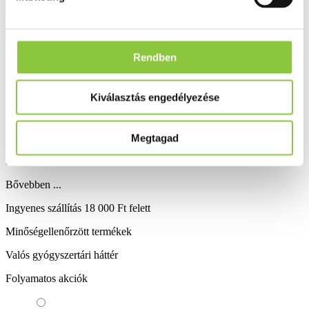
A készítmény analitikai és tisztasági vizsgálatait egyetemi
akkreditált laborban végzik.
Kizárólag gyógyszertárakban, a gyógyszerész szakmai
támogatásával kerül forgalomba.
Rendben
Figyelmeztetések:
Kiválasztás engedélyezése
Ne lépje túl az ajánlott napi mennyiséget! Gyermekek elől elzárva
tárolandó!
Az étrend-kiegészítő nem helyettesíti a vegyes étrendet és az
egészséges életmódot.
Megtagad
A készítmény fénytől és magas hőmérséklettől védett helyen
tárolandó!
Bővebben ...
Ingyenes szállítás 18 000 Ft felett
Minőségellenőrzött termékek
Valós gyógyszertári háttér
Folyamatos akciók