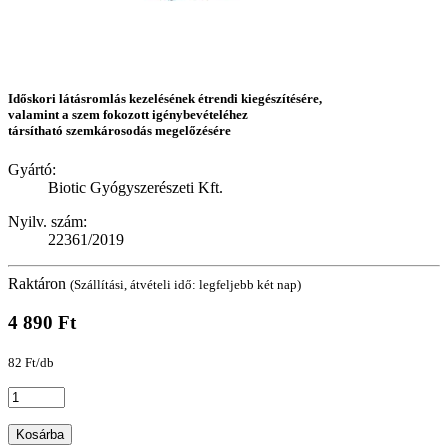
Időskori látásromlás kezelésének étrendi kiegészítésére,
valamint a szem fokozott igénybevételéhez
társítható szemkárosodás megelőzésére
Gyártó:
Biotic Gyógyszerészeti Kft.
Nyilv. szám:
22361/2019
Raktáron
(Szállítási, átvételi idő: legfeljebb két nap)
4 890 Ft
82 Ft/db
Kosárba