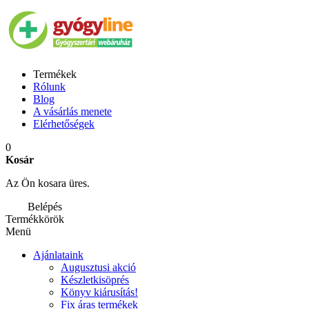
Termékek
Rólunk
Blog
A vásárlás menete
Elérhetőségek
0
Kosár
Az Ön kosara üres.
Belépés
Termékkörök
Menü
Ajánlataink
Augusztusi akció
Készletkisöprés
Könyv kiárusítás!
Fix áras termékek