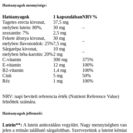
Hatóanyagok mennyisége:
Hatóanyagok
1 kapszulában
NRV%
Tagetes erecta kivonat,
37,5 mg
melyben lutein: 80%,
30 mg
–
zeaxantin: 7%
2,5 mg
Fekete áfonya kivonat,
30 mg
–
melyben flavonoidok: 25%
7,5 mg
Sárgarépa kivonat,
10 mg
–
melyben béta-karotin: 20%
2 mg
C-vitamin
300 mg
375%
E-vitamin
12 mg
100%
B2-vitamin
1,4 mg
100%
Cink
5 mg
50%
Réz
1 mg
100%
NRV: napi beviteli referencia érték (Nutrient Reference Value)
felnőttek számára.
Hatóanyagok jellemzői:
Lutein**:
A lutein antioxidáns vegyület. Nagy mennyiségben van
jelen a retinán található sárgafoltban. Szervezetünk a luteint kémiai