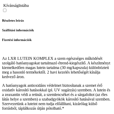
Kívánságlistába
Részletes leírás
Szállítási információk
Fizetési információk
Az LXR LUTEIN KOMPLEX a szem egészséges működését
szolgáló hatóanyagokat tartalmazó étrend-kiegészítő. A készítményt
kiemelkedően magas lutein tartalma (30 mg/kapszula) különbözteti
meg a hasonló termékektől. 2 havi kezelés lehetőségét kínálja
kedvező áron.
A hatóanyagok antioxidáns védelmet biztosítanak a szemet érő
oxidatív károsító hatásokkal (pl. UV sugárzás) szemben. A lutein és
a zeaxantin védi a retinát, a szemlencséket és a sárgafoltot (az éles
látás helye a szemben) a szabadgyökök károsító hatásával szemben.
Szervezetünk a luteint nem tudja előállítani, kizárólag külső
forrásból, táplálkozás útján pótolható.*