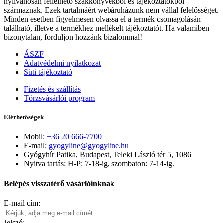
nyilvánosan fellelhető szakkönyvekből és tájékoztatókból
származnak. Ezek tartalmáért webáruházunk nem vállal felelősséget.
Minden esetben figyelmesen olvassa el a termék csomagolásán
található, illetve a termékhez mellékelt tájékoztatót. Ha valamiben
bizonytalan, forduljon hozzánk bizalommal!
ÁSZF
Adatvédelmi nyilatkozat
Süti tájékoztató
Fizetés és szállítás
Törzsvásárlói program
Elérhetőségek
Mobil:
+36 20 666-7700
E-mail:
gyogyline@gyogyline.hu
Gyógyhír Patika, Budapest, Teleki László tér 5, 1086
Nyitva tartás: H-P: 7-18-ig, szombaton: 7-14-ig.
Belépés visszatérő vásárlóinknak
E-mail cím:
Jelszó: