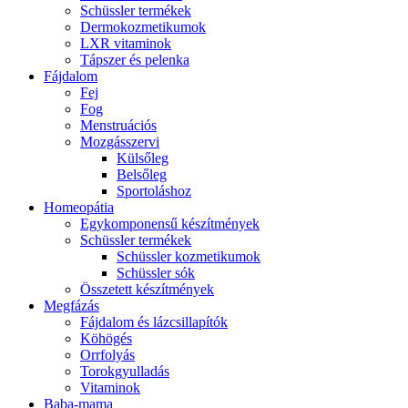
Schüssler termékek
Dermokozmetikumok
LXR vitaminok
Tápszer és pelenka
Fájdalom
Fej
Fog
Menstruációs
Mozgásszervi
Külsőleg
Belsőleg
Sportoláshoz
Homeopátia
Egykomponensű készítmények
Schüssler termékek
Schüssler kozmetikumok
Schüssler sók
Összetett készítmények
Megfázás
Fájdalom és lázcsillapítók
Köhögés
Orrfolyás
Torokgyulladás
Vitaminok
Baba-mama