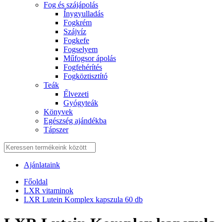
Fog és szájápolás
Í́nygyulladás
Fogkrém
Szájvíz
Fogkefe
Fogselyem
Műfogsor ápolás
Fogfehérítés
Fogköztisztító
Teák
É́lvezeti
Gyógyteák
Könyvek
Egészség ajándékba
Tápszer
Ajánlataink
Főoldal
LXR vitaminok
LXR Lutein Komplex kapszula 60 db