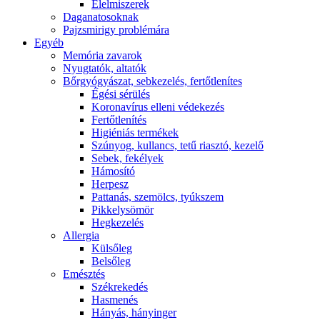
É́lelmiszerek
Daganatosoknak
Pajzsmirigy problémára
Egyéb
Memória zavarok
Nyugtatók, altatók
Bőrgyógyászat, sebkezelés, fertőtlenítes
É́gési sérülés
Koronavírus elleni védekezés
Fertőtlenítés
Higiéniás termékek
Szúnyog, kullancs, tetű riasztó, kezelő
Sebek, fekélyek
Hámosító
Herpesz
Pattanás, szemölcs, tyúkszem
Pikkelysömör
Hegkezelés
Allergia
Külsőleg
Belsőleg
Emésztés
Székrekedés
Hasmenés
Hányás, hányinger