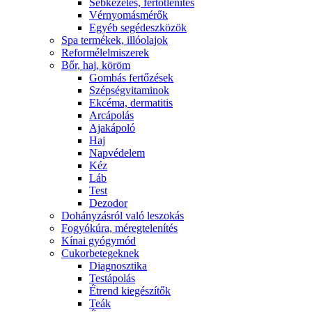
Sebkezelés, fertőtlenítés
Vérnyomásmérők
Egyéb segédeszközök
Spa termékek, illóolajok
Reformélelmiszerek
Bőr, haj, köröm
Gombás fertőzések
Szépségvitaminok
Ekcéma, dermatitis
Arcápolás
Ajakápoló
Haj
Napvédelem
Kéz
Láb
Test
Dezodor
Dohányzásról való leszokás
Fogyókúra, méregtelenítés
Kínai gyógymód
Cukorbetegeknek
Diagnosztika
Testápolás
É́trend kiegészítők
Teák