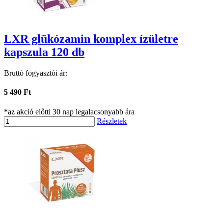
LXR glükózamin komplex ízületre
kapszula 120 db
Bruttó fogyasztói ár:
5 490 Ft
*az akció előtti 30 nap legalacsonyabb ára
Részletek