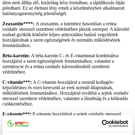
úton nem állítja elő, kizárólag kész formában, a táplálkozás útján
pótolható. Ez az élettani tény emeli a készítményben alkalmazott
hatóanyagmennyiség jelentőségét.
Zeaxantin****:
A zeaxantin, a luteinhez hasonlóan a retina
oxidatív stresszel szembeni védelmében játszik szerepet. A károsító
szabad gyökök kötésére képes antioxidáns hatású vegyületek
hozzájárulnak a szem egészségének és normális működésének
fenntartásához.
Béta-karotin:
A béta-karotin C- és E-vitaminnal kombinálva
hozzájárul a szem egészségének fenntartásához, valamint a
szemlencse és a retina oxidatív károsodásoktól szembeni
védelméhez.
C-vitamin***:
A C-vitamin hozzájárul a normál kollagén-
képződéshez és ezen keresztül az erek normál állapotának,
működésének fenntartásához. Hozzájárul továbbá a sejtek oxidatív
stresszel szembeni védelméhez, valamint a fáradtság és a kifáradás
csökkentéséhez.
E-vitamin***:
E-vitamin hozzájárul a sejtek oxidatív stresszel
szembeni védelméhez.
B2-vitamin:
A B2-vitamin (riboflavin) hozzájárul a normál látás