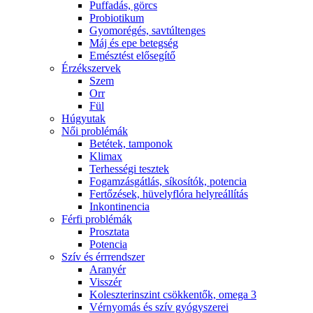
Puffadás, görcs
Probiotikum
Gyomorégés, savtúltenges
Máj és epe betegség
Emésztést elősegítő
Érzékszervek
Szem
Orr
Fül
Húgyutak
Női problémák
Betétek, tamponok
Klimax
Terhességi tesztek
Fogamzásgátlás, síkosítók, potencia
Fertőzések, hüvelyflóra helyreállítás
Inkontinencia
Férfi problémák
Prosztata
Potencia
Szív és érrrendszer
Aranyér
Visszér
Koleszterinszint csökkentők, omega 3
Vérnyomás és szív gyógyszerei