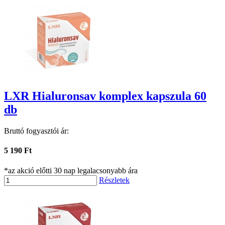
LXR Hialuronsav komplex kapszula 60
db
Bruttó fogyasztói ár:
5 190 Ft
*az akció előtti 30 nap legalacsonyabb ára
Részletek