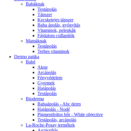
Babáknak
Testápolás
Tápszer
Kecsketejes tápszer
Baba ápolás, gyógyítás
Vitaminok, pelenkák
Fájdalom csillapítók
Mamáknak
Testápolás
Terhes vitaminok
Dermo patika
Babé
Akne
Arcápolás
Fényvédelem
Gyermek
Hajápolás
Testápolás
Bioderma
Babaápolás - Abc derm
Hajápolás - Nodé
Pigmentfoltos bőr - White objective
Testápolás, arcápolás
La-Roche-Posay termékek
Arctisztítás