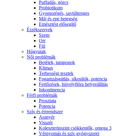
Puffadás, görcs
Probiotikum
Gyomorégés, savtúltenges
Máj és epe betegség
Emésztést elősegítő
Érzékszervek
Szem
Orr
Fül
Húgyutak
Női problémák
Betétek, tamponok
Klimax
Terhességi tesztek
Fogamzásgátlás, síkosítók, potencia
Fertőzések, hüvelyflóra helyreállítás
Inkontinencia
Férfi problémák
Prosztata
Potencia
Szív és érrrendszer
Aranyér
Visszér
Koleszterinszint csökkentők, omega 3
Vérnyomás és szív gyógyszerei