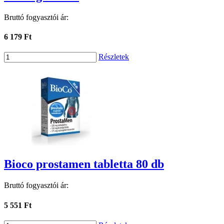
Bruttó fogyasztói ár:
6 179 Ft
Részletek
Bioco prostamen tabletta 80 db
Bruttó fogyasztói ár:
5 551 Ft