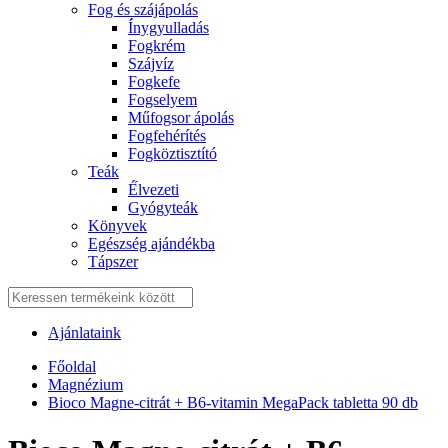
Fog és szájápolás
Í́nygyulladás
Fogkrém
Szájvíz
Fogkefe
Fogselyem
Műfogsor ápolás
Fogfehérítés
Fogköztisztító
Teák
É́lvezeti
Gyógyteák
Könyvek
Egészség ajándékba
Tápszer
Ajánlataink
Főoldal
Magnézium
Bioco Magne-citrát + B6-vitamin MegaPack tabletta 90 db