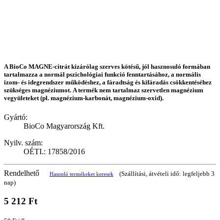
A BioCo MAGNE-citrát kizárólag szerves kötésű, jól hasznosuló formában
tartalmazza a normál pszichológiai funkció fenntartásához, a normális
izom- és idegrendszer működéshez, a fáradtság és kifáradás csökkentéséhez
szükséges magnéziumot. A termék nem tartalmaz szervetlen magnézium
vegyületeket (pl. magnézium-karbonát, magnézium-oxid).
Gyártó:
BioCo Magyarország Kft.
Nyilv. szám:
OÉTI.: 17858/2016
Rendelhető
(Szállítási, átvételi idő: legfeljebb 3
Hasonló termékeket keresek
nap)
5 212 Ft