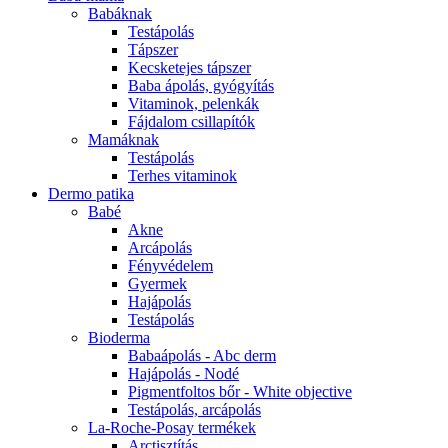
Babáknak
Testápolás
Tápszer
Kecsketejes tápszer
Baba ápolás, gyógyítás
Vitaminok, pelenkák
Fájdalom csillapítók
Mamáknak
Testápolás
Terhes vitaminok
Dermo patika
Babé
Akne
Arcápolás
Fényvédelem
Gyermek
Hajápolás
Testápolás
Bioderma
Babaápolás - Abc derm
Hajápolás - Nodé
Pigmentfoltos bőr - White objective
Testápolás, arcápolás
La-Roche-Posay termékek
Arctisztítás