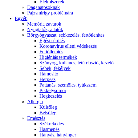
É́lelmiszerek
Daganatosoknak
Pajzsmirigy problémára
Egyéb
Memória zavarok
Nyugtatók, altatók
Bőrgyógyászat, sebkezelés, fertőtlenítes
É́gési sérülés
Koronavírus elleni védekezés
Fertőtlenítés
Higiéniás termékek
Szúnyog, kullancs, tetű riasztó, kezelő
Sebek, fekélyek
Hámosító
Herpesz
Pattanás, szemölcs, tyúkszem
Pikkelysömör
Hegkezelés
Allergia
Külsőleg
Belsőleg
Emésztés
Székrekedés
Hasmenés
Hányás, hányinger