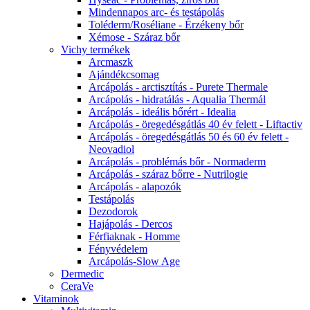
Mindennapos arc- és testápolás
Toléderm/Roséliane - Érzékeny bőr
Xémose - Száraz bőr
Vichy termékek
Arcmaszk
Ajándékcsomag
Arcápolás - arctisztítás - Purete Thermale
Arcápolás - hidratálás - Aqualia Thermál
Arcápolás - ideális bőrért - Idealia
Arcápolás - öregedésgátlás 40 év felett - Liftactiv
Arcápolás - öregedésgátlás 50 és 60 év felett -
Neovadiol
Arcápolás - problémás bőr - Normaderm
Arcápolás - száraz bőrre - Nutrilogie
Arcápolás - alapozók
Testápolás
Dezodorok
Hajápolás - Dercos
Férfiaknak - Homme
Fényvédelem
Arcápolás-Slow Age
Dermedic
CeraVe
Vitaminok