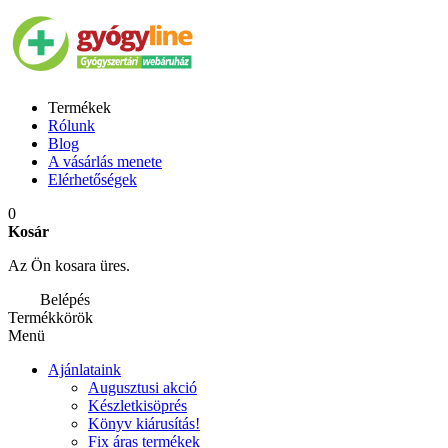
Termékek
Rólunk
Blog
A vásárlás menete
Elérhetőségek
0
Kosár
Az Ön kosara üres.
Belépés
Termékkörök
Menü
Ajánlataink
Augusztusi akció
Készletkisöprés
Könyv kiárusítás!
Fix áras termékek