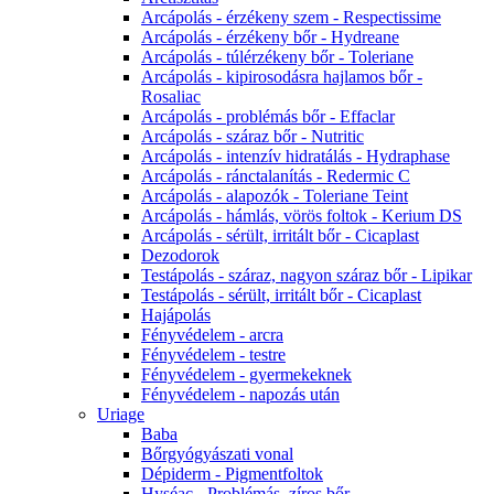
Arcápolás - érzékeny szem - Respectissime
Arcápolás - érzékeny bőr - Hydreane
Arcápolás - túlérzékeny bőr - Toleriane
Arcápolás - kipirosodásra hajlamos bőr -
Rosaliac
Arcápolás - problémás bőr - Effaclar
Arcápolás - száraz bőr - Nutritic
Arcápolás - intenzív hidratálás - Hydraphase
Arcápolás - ránctalanítás - Redermic C
Arcápolás - alapozók - Toleriane Teint
Arcápolás - hámlás, vörös foltok - Kerium DS
Arcápolás - sérült, irritált bőr - Cicaplast
Dezodorok
Testápolás - száraz, nagyon száraz bőr - Lipikar
Testápolás - sérült, irritált bőr - Cicaplast
Hajápolás
Fényvédelem - arcra
Fényvédelem - testre
Fényvédelem - gyermekeknek
Fényvédelem - napozás után
Uriage
Baba
Bőrgyógyászati vonal
Dépiderm - Pigmentfoltok
Hyséac - Problémás, zíros bőr