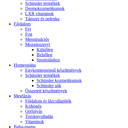
Schüssler termékek
Dermokozmetikumok
LXR vitaminok
Tápszer és pelenka
Fájdalom
Fej
Fog
Menstruációs
Mozgásszervi
Külsőleg
Belsőleg
Sportoláshoz
Homeopátia
Egykomponensű készítmények
Schüssler termékek
Schüssler kozmetikumok
Schüssler sók
Összetett készítmények
Megfázás
Fájdalom és lázcsillapítók
Köhögés
Orrfolyás
Torokgyulladás
Vitaminok
Baba-mama