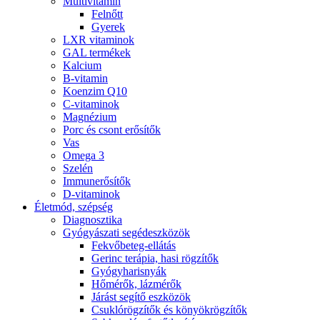
Multivitamin
Felnőtt
Gyerek
LXR vitaminok
GAL termékek
Kalcium
B-vitamin
Koenzim Q10
C-vitaminok
Magnézium
Porc és csont erősítők
Vas
Omega 3
Szelén
Immunerősítők
D-vitaminok
Életmód, szépség
Diagnosztika
Gyógyászati segédeszközök
Fekvőbeteg-ellátás
Gerinc terápia, hasi rögzítők
Gyógyharisnyák
Hőmérők, lázmérők
Járást segítő eszközök
Csuklórögzítők és könyökrögzítők