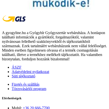
A gyogyline.hu a Gyógyhír Gyógyszertár webáruháza. A honlapon
található információk a gyártóktól, forgalmazóktól, valamint
nyilvánosan fellelhető szakkönyvekből és tájékoztatókból
származnak. Ezek tartalmáért webáruházunk nem vállal felelősséget.
Minden esetben figyelmesen olvassa el a termék csomagolásán
található, illetve a termékhez mellékelt tájékoztatót. Ha valamiben
bizonytalan, forduljon hozzánk bizalommal!
ÁSZF
Adatvédelmi nyilatkozat
Süti tájékoztató
Fizetés és szállítás
Törzsvásárlói program
Elérhetőségek
Mobil:
+36 20 666-7700