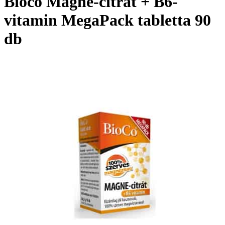
Bioco Magne-citrát + B6-
vitamin MegaPack tabletta 90
db