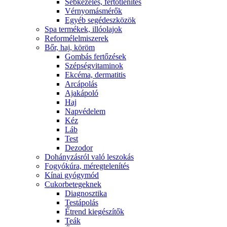
Sebkezelés, fertőtlenítés
Vérnyomásmérők
Egyéb segédeszközök
Spa termékek, illóolajok
Reformélelmiszerek
Bőr, haj, köröm
Gombás fertőzések
Szépségvitaminok
Ekcéma, dermatitis
Arcápolás
Ajakápoló
Haj
Napvédelem
Kéz
Láb
Test
Dezodor
Dohányzásról való leszokás
Fogyókúra, méregtelenítés
Kínai gyógymód
Cukorbetegeknek
Diagnosztika
Testápolás
É́trend kiegészítők
Teák