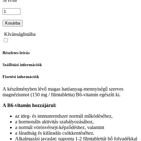
58 Ft/db
Kosárba
Kívánságlistába
Részletes leírás
Szállítási információk
Fizetési információk
A készítményben lévő magas hatóanyag-mennyiségű szerves
magnéziumot (150 mg / filmtabletta) B6-vitamin egészíti ki.
A B6-vitamin hozzájárul:
az ideg- és immunrendszer normál működéséhez,
a hormonális aktivitás szabályozásához,
a normál vörösvérsejt-képződéshez, valamint
a fáradtság és kifáradás csökkentéséhez.
Alkalmazási javaslat: naponta 1-2 filmtablettát bő folyadékkal