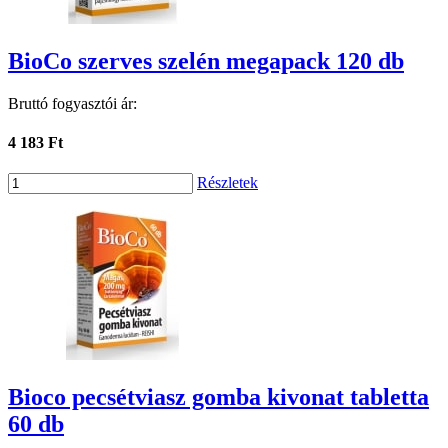
BioCo szerves szelén megapack 120 db
Bruttó fogyasztói ár:
4 183 Ft
Részletek
Bioco pecsétviasz gomba kivonat tabletta
60 db