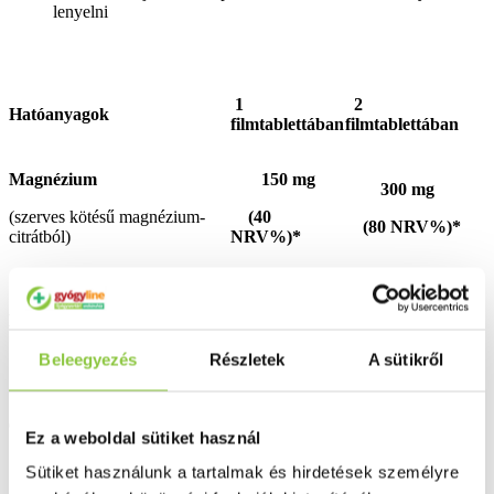
lenyelni
1
2
Hatóanyagok
filmtablettában
filmtablettában
Magnézium
150 mg
300 mg
(szerves kötésű magnézium-
(40
(80 NRV%)*
citrátból)
NRV%)*
2 mg
4 mg
B6-vitamin
(142,86
(285,71
NRV%)*
NRV%)*
Beleegyezés
Részletek
A sütikről
*NRV%: Vitaminok és ásványi anyagok napi beviteli referencia
érték %-a (felnőttek esetében)
Ez a weboldal sütiket használ
Sütiket használunk a tartalmak és hirdetések személyre