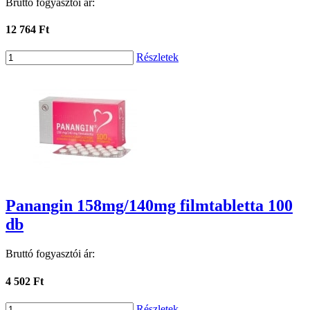
Bruttó fogyasztói ár:
12 764 Ft
Részletek
Panangin 158mg/140mg filmtabletta 100
db
Bruttó fogyasztói ár:
4 502 Ft
Részletek