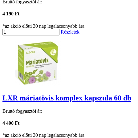
Bruttó fogyasztói ár:
4 190 Ft
*az akció előtti 30 nap legalacsonyabb ára
Részletek
LXR máriatövis komplex kapszula 60 db
Bruttó fogyasztói ár:
4 490 Ft
*az akció előtti 30 nap legalacsonyabb ára