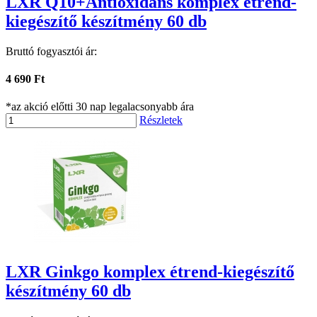
LXR Q10+Antioxidáns komplex étrend-
kiegészítő készítmény 60 db
Bruttó fogyasztói ár:
4 690 Ft
*az akció előtti 30 nap legalacsonyabb ára
Részletek
LXR Ginkgo komplex étrend-kiegészítő
készítmény 60 db