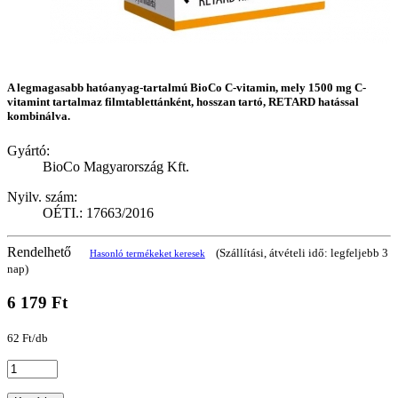
A legmagasabb hatóanyag-tartalmú BioCo C-vitamin, mely 1500 mg C-
vitamint tartalmaz filmtablettánként, hosszan tartó, RETARD hatással
kombinálva.
Gyártó:
BioCo Magyarország Kft.
Nyilv. szám:
OÉTI.: 17663/2016
Rendelhető
(Szállítási, átvételi idő: legfeljebb 3
Hasonló termékeket keresek
nap)
6 179 Ft
62 Ft/db