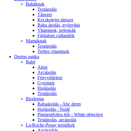
Babáknak
Testápolás
Tápszer
Kecsketejes tápszer
Baba ápolás, gyógyítás
Vitaminok, pelenkák
Fájdalom csillapítók
Mamáknak
Testápolás
Terhes vitaminok
Dermo patika
Babé
Akne
Arcápolás
Fényvédelem
Gyermek
Hajápolás
Testápolás
Bioderma
Babaápolás - Abc derm
Hajápolás - Nodé
Pigmentfoltos bőr - White objective
Testápolás, arcápolás
La-Roche-Posay termékek
Arctisztítás