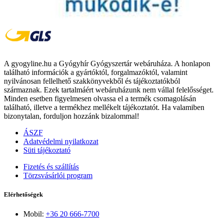
A gyogyline.hu a Gyógyhír Gyógyszertár webáruháza. A honlapon
található információk a gyártóktól, forgalmazóktól, valamint
nyilvánosan fellelhető szakkönyvekből és tájékoztatókból
származnak. Ezek tartalmáért webáruházunk nem vállal felelősséget.
Minden esetben figyelmesen olvassa el a termék csomagolásán
található, illetve a termékhez mellékelt tájékoztatót. Ha valamiben
bizonytalan, forduljon hozzánk bizalommal!
ÁSZF
Adatvédelmi nyilatkozat
Süti tájékoztató
Fizetés és szállítás
Törzsvásárlói program
Elérhetőségek
Mobil:
+36 20 666-7700