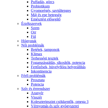
Puffadás, görcs
Probiotikum
Gyomorégés, savtúltenges
Máj és epe betegség
Emésztést elősegítő
Érzékszervek
Szem
Orr
Fül
Húgyutak
Női problémák
Betétek, tamponok
Klimax
Terhességi tesztek
Fogamzásgátlás, síkosítók, potencia
Fertőzések, hüvelyflóra helyreállítás
Inkontinencia
Férfi problémák
Prosztata
Potencia
Szív és érrrendszer
Aranyér
Visszér
Koleszterinszint csökkentők, omega 3
Vérnyomás és szív gyógyszerei