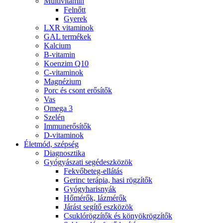
Multivitamin
Felnőtt
Gyerek
LXR vitaminok
GAL termékek
Kalcium
B-vitamin
Koenzim Q10
C-vitaminok
Magnézium
Porc és csont erősítők
Vas
Omega 3
Szelén
Immunerősítők
D-vitaminok
Életmód, szépség
Diagnosztika
Gyógyászati segédeszközök
Fekvőbeteg-ellátás
Gerinc terápia, hasi rögzítők
Gyógyharisnyák
Hőmérők, lázmérők
Járást segítő eszközök
Csuklórögzítők és könyökrögzítők