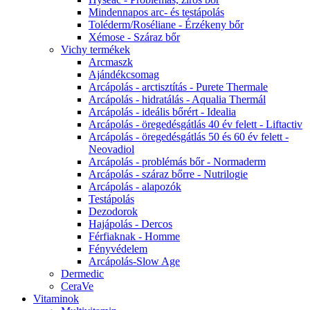
Mindennapos arc- és testápolás
Toléderm/Roséliane - Érzékeny bőr
Xémose - Száraz bőr
Vichy termékek
Arcmaszk
Ajándékcsomag
Arcápolás - arctisztítás - Purete Thermale
Arcápolás - hidratálás - Aqualia Thermál
Arcápolás - ideális bőrért - Idealia
Arcápolás - öregedésgátlás 40 év felett - Liftactiv
Arcápolás - öregedésgátlás 50 és 60 év felett -
Neovadiol
Arcápolás - problémás bőr - Normaderm
Arcápolás - száraz bőrre - Nutrilogie
Arcápolás - alapozók
Testápolás
Dezodorok
Hajápolás - Dercos
Férfiaknak - Homme
Fényvédelem
Arcápolás-Slow Age
Dermedic
CeraVe
Vitaminok