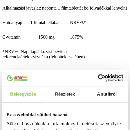
Alkalmazási javaslat: naponta 1 filmtablettát bő folyadékkal lenyelni
Hatóanyag
1 filmtablettában
NRV%*
C-vitamin
1500 mg
1875%
*NRV%: Napi táplálkozási beviteli
referenciaérték százaléka (felnőttek esetében)
Összetevők: L-aszkorbinsav; tömegnövelő szer (hidroxipropil-metil-
cellulóz, izomalt); fényező anyag (zsírsavak); csipkebogyó kivonat
(20 mg / filmtabletta); csomósodást gátló (zsírsavak magnéziumsói);
Beleegyezés
Részletek
A sütikről
színezékek (riboflavin, titán-dioxid, vas-oxid)
Tárolás: A készítményt tartsa gyermekektől elzárva, száraz helyen,
napfénytől védve, legfeljebb 25 °C-on! A termék kupakját mindig
Ez a weboldal sütiket használ
gondosan zárja vissza!
Sütiket használunk a tartalmak és hirdetések személyre