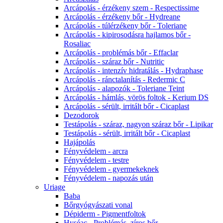
Arcápolás - érzékeny szem - Respectissime
Arcápolás - érzékeny bőr - Hydreane
Arcápolás - túlérzékeny bőr - Toleriane
Arcápolás - kipirosodásra hajlamos bőr -
Rosaliac
Arcápolás - problémás bőr - Effaclar
Arcápolás - száraz bőr - Nutritic
Arcápolás - intenzív hidratálás - Hydraphase
Arcápolás - ránctalanítás - Redermic C
Arcápolás - alapozók - Toleriane Teint
Arcápolás - hámlás, vörös foltok - Kerium DS
Arcápolás - sérült, irritált bőr - Cicaplast
Dezodorok
Testápolás - száraz, nagyon száraz bőr - Lipikar
Testápolás - sérült, irritált bőr - Cicaplast
Hajápolás
Fényvédelem - arcra
Fényvédelem - testre
Fényvédelem - gyermekeknek
Fényvédelem - napozás után
Uriage
Baba
Bőrgyógyászati vonal
Dépiderm - Pigmentfoltok
Hyséac - Problémás, zíros bőr