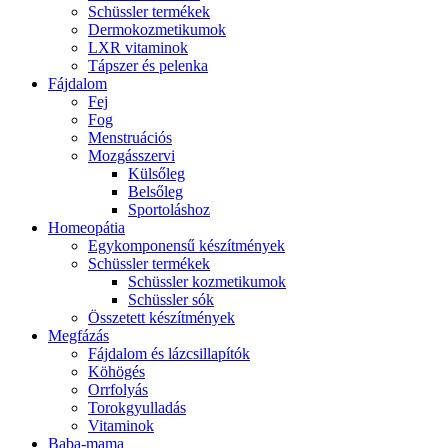
Schüssler termékek
Dermokozmetikumok
LXR vitaminok
Tápszer és pelenka
Fájdalom
Fej
Fog
Menstruációs
Mozgásszervi
Külsőleg
Belsőleg
Sportoláshoz
Homeopátia
Egykomponensű készítmények
Schüssler termékek
Schüssler kozmetikumok
Schüssler sók
Összetett készítmények
Megfázás
Fájdalom és lázcsillapítók
Köhögés
Orrfolyás
Torokgyulladás
Vitaminok
Baba-mama