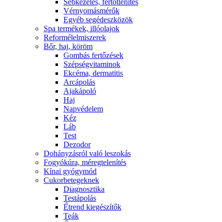
Sebkezelés, fertőtlenítés
Vérnyomásmérők
Egyéb segédeszközök
Spa termékek, illóolajok
Reformélelmiszerek
Bőr, haj, köröm
Gombás fertőzések
Szépségvitaminok
Ekcéma, dermatitis
Arcápolás
Ajakápoló
Haj
Napvédelem
Kéz
Láb
Test
Dezodor
Dohányzásról való leszokás
Fogyókúra, méregtelenítés
Kínai gyógymód
Cukorbetegeknek
Diagnosztika
Testápolás
É́trend kiegészítők
Teák