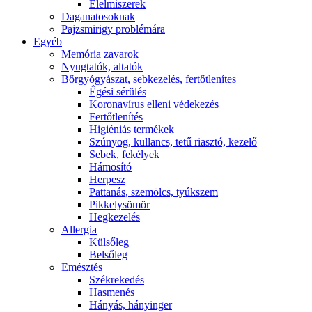
É́lelmiszerek
Daganatosoknak
Pajzsmirigy problémára
Egyéb
Memória zavarok
Nyugtatók, altatók
Bőrgyógyászat, sebkezelés, fertőtlenítes
É́gési sérülés
Koronavírus elleni védekezés
Fertőtlenítés
Higiéniás termékek
Szúnyog, kullancs, tetű riasztó, kezelő
Sebek, fekélyek
Hámosító
Herpesz
Pattanás, szemölcs, tyúkszem
Pikkelysömör
Hegkezelés
Allergia
Külsőleg
Belsőleg
Emésztés
Székrekedés
Hasmenés
Hányás, hányinger