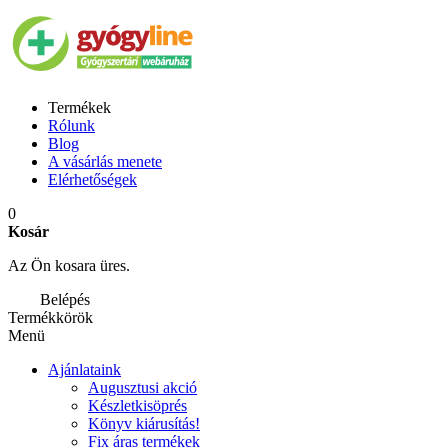
Termékek
Rólunk
Blog
A vásárlás menete
Elérhetőségek
0
Kosár
Az Ön kosara üres.
Belépés
Termékkörök
Menü
Ajánlataink
Augusztusi akció
Készletkisöprés
Könyv kiárusítás!
Fix áras termékek