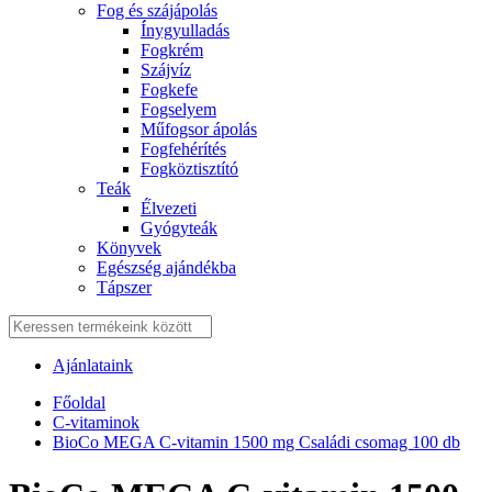
Fog és szájápolás
Í́nygyulladás
Fogkrém
Szájvíz
Fogkefe
Fogselyem
Műfogsor ápolás
Fogfehérítés
Fogköztisztító
Teák
É́lvezeti
Gyógyteák
Könyvek
Egészség ajándékba
Tápszer
Ajánlataink
Főoldal
C-vitaminok
BioCo MEGA C-vitamin 1500 mg Családi csomag 100 db