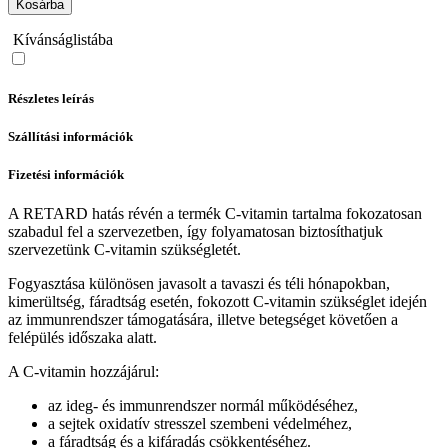
Kosárba
Kívánságlistába
Részletes leírás
Szállítási információk
Fizetési információk
A RETARD hatás révén a termék C-vitamin tartalma fokozatosan
szabadul fel a szervezetben, így folyamatosan biztosíthatjuk
szervezetünk C-vitamin szükségletét.
Fogyasztása különösen javasolt a tavaszi és téli hónapokban,
kimerültség, fáradtság esetén, fokozott C-vitamin szükséglet idején
az immunrendszer támogatására, illetve betegséget követően a
felépülés időszaka alatt.
A C-vitamin hozzájárul:
az ideg- és immunrendszer normál működéséhez,
a sejtek oxidatív stresszel szembeni védelméhez,
a fáradtság és a kifáradás csökkentéséhez.