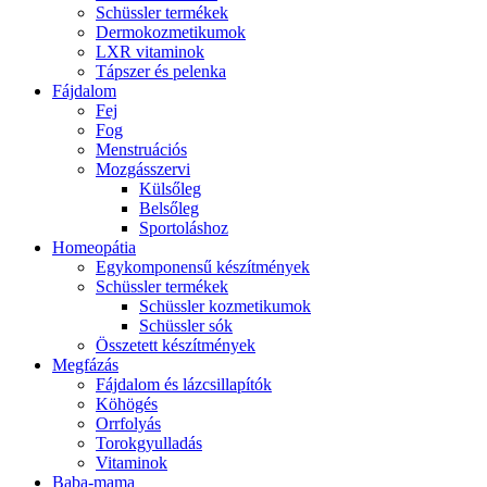
Schüssler termékek
Dermokozmetikumok
LXR vitaminok
Tápszer és pelenka
Fájdalom
Fej
Fog
Menstruációs
Mozgásszervi
Külsőleg
Belsőleg
Sportoláshoz
Homeopátia
Egykomponensű készítmények
Schüssler termékek
Schüssler kozmetikumok
Schüssler sók
Összetett készítmények
Megfázás
Fájdalom és lázcsillapítók
Köhögés
Orrfolyás
Torokgyulladás
Vitaminok
Baba-mama