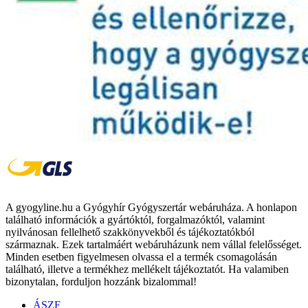
A gyogyline.hu a Gyógyhír Gyógyszertár webáruháza. A honlapon
található információk a gyártóktól, forgalmazóktól, valamint
nyilvánosan fellelhető szakkönyvekből és tájékoztatókból
származnak. Ezek tartalmáért webáruházunk nem vállal felelősséget.
Minden esetben figyelmesen olvassa el a termék csomagolásán
található, illetve a termékhez mellékelt tájékoztatót. Ha valamiben
bizonytalan, forduljon hozzánk bizalommal!
ÁSZF