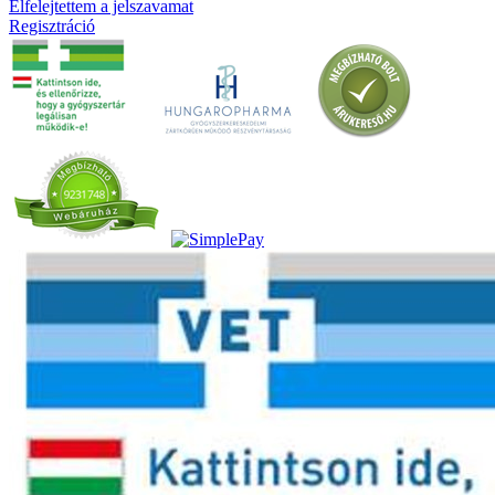
Elfelejtettem a jelszavamat
Regisztráció