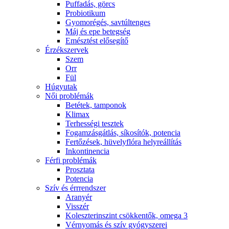
Puffadás, görcs
Probiotikum
Gyomorégés, savtúltenges
Máj és epe betegség
Emésztést elősegítő
Érzékszervek
Szem
Orr
Fül
Húgyutak
Női problémák
Betétek, tamponok
Klimax
Terhességi tesztek
Fogamzásgátlás, síkosítók, potencia
Fertőzések, hüvelyflóra helyreállítás
Inkontinencia
Férfi problémák
Prosztata
Potencia
Szív és érrrendszer
Aranyér
Visszér
Koleszterinszint csökkentők, omega 3
Vérnyomás és szív gyógyszerei