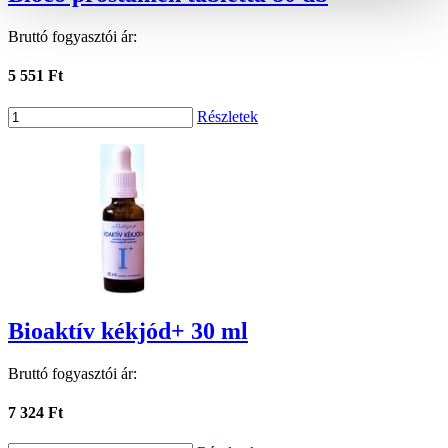
Bruttó fogyasztói ár:
5 551 Ft
Részletek
Bioaktív kékjód+ 30 ml
Bruttó fogyasztói ár:
7 324 Ft