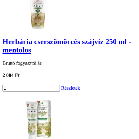
Herbária cserszömörcés szájvíz 250 ml -
mentolos
Bruttó fogyasztói ár:
2 084 Ft
Részletek