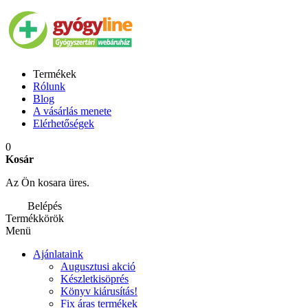
Termékek
Rólunk
Blog
A vásárlás menete
Elérhetőségek
0
Kosár
Az Ön kosara üres.
Belépés
Termékkörök
Menü
Ajánlataink
Augusztusi akció
Készletkisöprés
Könyv kiárusítás!
Fix áras termékek