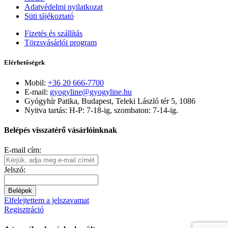
Adatvédelmi nyilatkozat
Süti tájékoztató
Fizetés és szállítás
Törzsvásárlói program
Elérhetőségek
Mobil:
+36 20 666-7700
E-mail:
gyogyline@gyogyline.hu
Gyógyhír Patika, Budapest, Teleki László tér 5, 1086
Nyitva tartás: H-P: 7-18-ig, szombaton: 7-14-ig.
Belépés visszatérő vásárlóinknak
E-mail cím:
Jelszó:
Belépek
Elfelejtettem a jelszavamat
Regisztráció