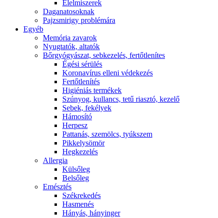
É́lelmiszerek
Daganatosoknak
Pajzsmirigy problémára
Egyéb
Memória zavarok
Nyugtatók, altatók
Bőrgyógyászat, sebkezelés, fertőtlenítes
É́gési sérülés
Koronavírus elleni védekezés
Fertőtlenítés
Higiéniás termékek
Szúnyog, kullancs, tetű riasztó, kezelő
Sebek, fekélyek
Hámosító
Herpesz
Pattanás, szemölcs, tyúkszem
Pikkelysömör
Hegkezelés
Allergia
Külsőleg
Belsőleg
Emésztés
Székrekedés
Hasmenés
Hányás, hányinger