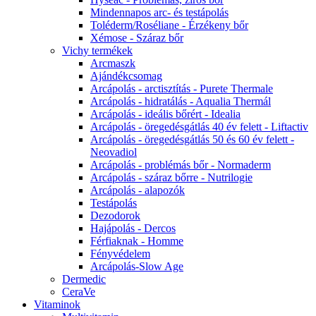
Mindennapos arc- és testápolás
Toléderm/Roséliane - Érzékeny bőr
Xémose - Száraz bőr
Vichy termékek
Arcmaszk
Ajándékcsomag
Arcápolás - arctisztítás - Purete Thermale
Arcápolás - hidratálás - Aqualia Thermál
Arcápolás - ideális bőrért - Idealia
Arcápolás - öregedésgátlás 40 év felett - Liftactiv
Arcápolás - öregedésgátlás 50 és 60 év felett -
Neovadiol
Arcápolás - problémás bőr - Normaderm
Arcápolás - száraz bőrre - Nutrilogie
Arcápolás - alapozók
Testápolás
Dezodorok
Hajápolás - Dercos
Férfiaknak - Homme
Fényvédelem
Arcápolás-Slow Age
Dermedic
CeraVe
Vitaminok