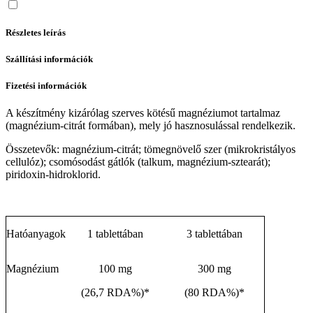
Részletes leírás
Szállítási információk
Fizetési információk
A készítmény kizárólag szerves kötésű magnéziumot tartalmaz
(magnézium-citrát formában), mely jó hasznosulással rendelkezik.
Összetevők: magnézium-citrát; tömegnövelő szer (mikrokristályos
cellulóz); csomósodást gátlók (talkum, magnézium-sztearát);
piridoxin-hidroklorid.
Hatóanyagok
1 tablettában
3 tablettában
Magnézium
100 mg
300 mg
(26,7 RDA%)*
(80 RDA%)*