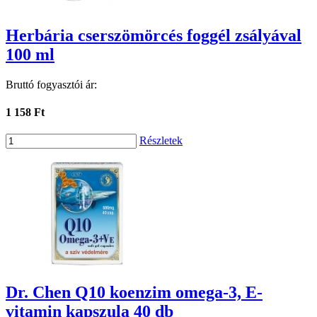
Herbária cserszömörcés foggél zsályával
100 ml
Bruttó fogyasztói ár:
1 158 Ft
Részletek
Dr. Chen Q10 koenzim omega-3, E-
vitamin kapszula 40 db