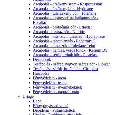
Arcápolás - érzékeny szem - Respectissime
Arcápolás - érzékeny bőr - Hydreane
Arcápolás - túlérzékeny bőr - Toleriane
Arcápolás - kipirosodásra hajlamos bőr -
Rosaliac
Arcápolás - problémás bőr - Effaclar
Arcápolás - száraz bőr - Nutritic
Arcápolás - intenzív hidratálás - Hydraphase
Arcápolás - ránctalanítás - Redermic C
Arcápolás - alapozók - Toleriane Teint
Arcápolás - hámlás, vörös foltok - Kerium DS
Arcápolás - sérült, irritált bőr - Cicaplast
Dezodorok
Testápolás - száraz, nagyon száraz bőr - Lipikar
Testápolás - sérült, irritált bőr - Cicaplast
Hajápolás
Fényvédelem - arcra
Fényvédelem - testre
Fényvédelem - gyermekeknek
Fényvédelem - napozás után
Uriage
Baba
Bőrgyógyászati vonal
Dépiderm - Pigmentfoltok
Hyséac - Problémás, zíros bőr