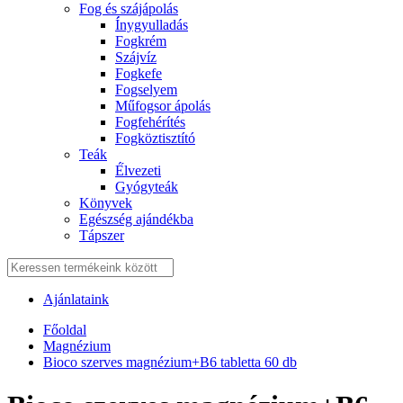
Fog és szájápolás
Í́nygyulladás
Fogkrém
Szájvíz
Fogkefe
Fogselyem
Műfogsor ápolás
Fogfehérítés
Fogköztisztító
Teák
É́lvezeti
Gyógyteák
Könyvek
Egészség ajándékba
Tápszer
Ajánlataink
Főoldal
Magnézium
Bioco szerves magnézium+B6 tabletta 60 db