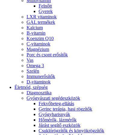
Multivitamin
Felnőtt
Gyerek
LXR vitaminok
GAL termékek
Kalcium
B-vitamin
Koenzim Q10
C-vitaminok
Magnézium
Porc és csont erősítők
Vas
Omega 3
Szelén
Immunerősítők
D-vitaminok
Életmód, szépség
Diagnosztika
Gyógyászati segédeszközök
Fekvőbeteg-ellátás
Gerinc terápia, hasi rögzítők
Gyógyharisnyák
Hőmérők, lázmérők
Járást segítő eszközök
Csuklórögzítők és könyökrögzítők