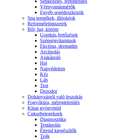
Sebkezelés, fertőtlenítés
Vérnyomásmérők
Egyéb segédeszközök
Spa termékek, illóolajok
Reformélelmiszerek
Bőr, haj, köröm
Gombás fertőzések
Szépségvitaminok
Ekcéma, dermatitis
Arcápolás
Ajakápoló
Haj
Napvédelem
Kéz
Láb
Test
Dezodor
Dohányzásról való leszokás
Fogyókúra, méregtelenítés
Kínai gyógymód
Cukorbetegeknek
Diagnosztika
Testápolás
É́trend kiegészítők
Teák