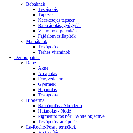
Babáknak
Testápolás
Tápszer
Kecsketejes tápszer
Baba ápolás, gyógyítás
Vitaminok, pelenkák
Fájdalom csillapítók
Mamáknak
Testápolás
Terhes vitaminok
Dermo patika
Babé
Akne
Arcápolás
Fényvédelem
Gyermek
Hajápolás
Testápolás
Bioderma
Babaápolás - Abc derm
Hajápolás - Nodé
Pigmentfoltos bőr - White objective
Testápolás, arcápolás
La-Roche-Posay termékek
Arctisztítás