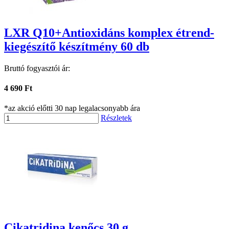
LXR Q10+Antioxidáns komplex étrend-
kiegészítő készítmény 60 db
Bruttó fogyasztói ár:
4 690 Ft
*az akció előtti 30 nap legalacsonyabb ára
Részletek
Cikatridina kenőcs 30 g