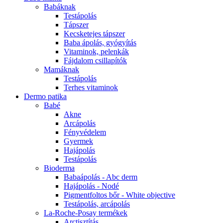
Babáknak
Testápolás
Tápszer
Kecsketejes tápszer
Baba ápolás, gyógyítás
Vitaminok, pelenkák
Fájdalom csillapítók
Mamáknak
Testápolás
Terhes vitaminok
Dermo patika
Babé
Akne
Arcápolás
Fényvédelem
Gyermek
Hajápolás
Testápolás
Bioderma
Babaápolás - Abc derm
Hajápolás - Nodé
Pigmentfoltos bőr - White objective
Testápolás, arcápolás
La-Roche-Posay termékek
Arctisztítás