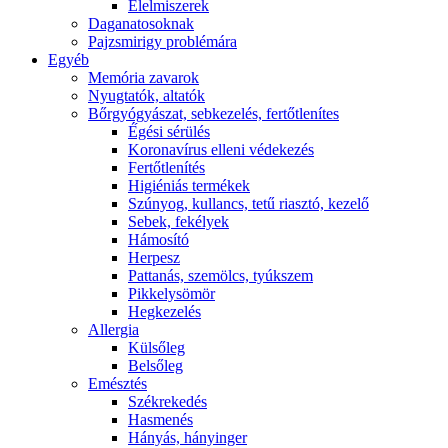
É́lelmiszerek
Daganatosoknak
Pajzsmirigy problémára
Egyéb
Memória zavarok
Nyugtatók, altatók
Bőrgyógyászat, sebkezelés, fertőtlenítes
É́gési sérülés
Koronavírus elleni védekezés
Fertőtlenítés
Higiéniás termékek
Szúnyog, kullancs, tetű riasztó, kezelő
Sebek, fekélyek
Hámosító
Herpesz
Pattanás, szemölcs, tyúkszem
Pikkelysömör
Hegkezelés
Allergia
Külsőleg
Belsőleg
Emésztés
Székrekedés
Hasmenés
Hányás, hányinger