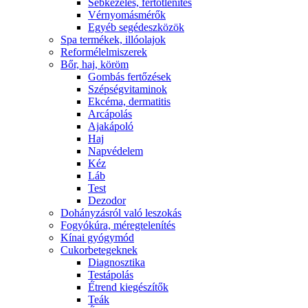
Sebkezelés, fertőtlenítés
Vérnyomásmérők
Egyéb segédeszközök
Spa termékek, illóolajok
Reformélelmiszerek
Bőr, haj, köröm
Gombás fertőzések
Szépségvitaminok
Ekcéma, dermatitis
Arcápolás
Ajakápoló
Haj
Napvédelem
Kéz
Láb
Test
Dezodor
Dohányzásról való leszokás
Fogyókúra, méregtelenítés
Kínai gyógymód
Cukorbetegeknek
Diagnosztika
Testápolás
É́trend kiegészítők
Teák