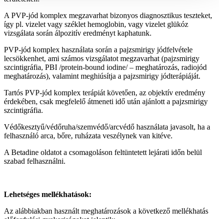
A PVP-jód komplex megzavarhat bizonyos diagnosztikus teszteket,
így pl. vizelet vagy széklet hemoglobin, vagy vizelet glükóz
vizsgálata során álpozitív eredményt kaphatunk.
PVP-jód komplex használata során a pajzsmirigy jódfelvétele
lecsökkenhet, ami számos vizsgálatot megzavarhat (pajzsmirigy
szcintigráfia, PBI /protein-bound iodine/ – meghatározás, radiojód
meghatározás), valamint meghiúsítja a pajzsmirigy jódterápiáját.
Tartós PVP-jód komplex terápiát követően, az objektív eredmény
érdekében, csak megfelelő átmeneti idő után ajánlott a pajzsmirigy
szcintigráfia.
Védőkesztyű/védőruha/szemvédő/arcvédő használata javasolt, ha a
felhasználó arca, bőre, ruházata veszélynek van kitéve.
A Betadine oldatot a csomagoláson feltüntetett lejárati időn belül
szabad felhasználni.
Lehetséges mellékhatások:
Az alábbiakban használt meghatározások a következő mellékhatás