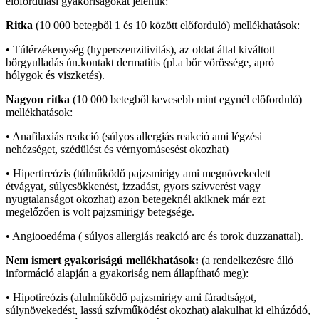
előfordulási gyakoriságokat jelentik:
Ritka
(10 000 betegből 1 és 10 között előforduló) mellékhatások:
• Túlérzékenység (hyperszenzitivitás), az oldat által kiváltott
bőrgyulladás ún.kontakt dermatitis (pl.a bőr vörössége, apró
hólygok és viszketés).
Nagyon ritka
(10 000 betegből kevesebb mint egynél előforduló)
mellékhatások:
• Anafilaxiás reakció (súlyos allergiás reakció ami légzési
nehézséget, szédülést és vérnyomásesést okozhat)
• Hipertireózis (túlműködő pajzsmirigy ami megnövekedett
étvágyat, súlycsökkenést, izzadást, gyors szívverést vagy
nyugtalanságot okozhat) azon betegeknél akiknek már ezt
megelőzően is volt pajzsmirigy betegsége.
• Angiooedéma ( súlyos allergiás reakció arc és torok duzzanattal).
Nem ismert gyakoriságú mellékhatások:
(a rendelkezésre álló
információ alapján a gyakoriság nem állapítható meg):
• Hipotireózis (alulműködő pajzsmirigy ami fáradtságot,
súlynövekedést, lassú szívműködést okozhat) alakulhat ki elhúzódó,