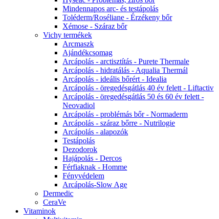
Mindennapos arc- és testápolás
Toléderm/Roséliane - Érzékeny bőr
Xémose - Száraz bőr
Vichy termékek
Arcmaszk
Ajándékcsomag
Arcápolás - arctisztítás - Purete Thermale
Arcápolás - hidratálás - Aqualia Thermál
Arcápolás - ideális bőrért - Idealia
Arcápolás - öregedésgátlás 40 év felett - Liftactiv
Arcápolás - öregedésgátlás 50 és 60 év felett -
Neovadiol
Arcápolás - problémás bőr - Normaderm
Arcápolás - száraz bőrre - Nutrilogie
Arcápolás - alapozók
Testápolás
Dezodorok
Hajápolás - Dercos
Férfiaknak - Homme
Fényvédelem
Arcápolás-Slow Age
Dermedic
CeraVe
Vitaminok