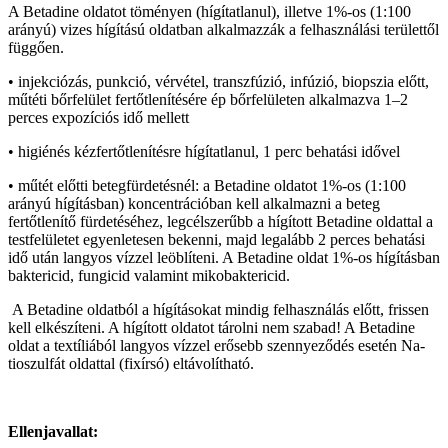
A Betadine oldatot töményen (hígítatlanul), illetve 1%-os (1:100
arányú) vizes hígítású oldatban alkalmazzák a felhasználási területtől
függően.
• injekciózás, punkció, vérvétel, transzfúzió, infúzió, biopszia előtt,
műtéti bőrfelület fertőtlenítésére ép bőrfelületen alkalmazva 1–2
perces expozíciós idő mellett
• higiénés kézfertőtlenítésre hígítatlanul, 1 perc behatási idővel
• műtét előtti betegfürdetésnél: a Betadine oldatot 1%-os (1:100
arányú hígításban) koncentrációban kell alkalmazni a beteg
fertőtlenítő fürdetéséhez, legcélszerűbb a hígított Betadine oldattal a
testfelületet egyenletesen bekenni, majd legalább 2 perces behatási
idő után langyos vízzel leöblíteni. A Betadine oldat 1%-os hígításban
baktericid, fungicid valamint mikobaktericid.
A Betadine oldatból a hígításokat mindig felhasználás előtt, frissen
kell elkészíteni. A hígított oldatot tárolni nem szabad! A Betadine
oldat a textíliából langyos vízzel erősebb szennyeződés esetén Na-
tioszulfát oldattal (fixírsó) eltávolítható.
Ellenjavallat: