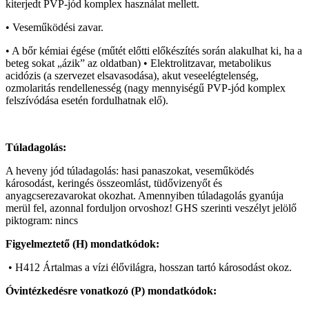
kiterjedt PVP-jód komplex használat mellett.
• Veseműködési zavar.
• A bőr kémiai égése (műtét előtti előkészítés során alakulhat ki, ha a
beteg sokat „ázik” az oldatban) • Elektrolitzavar, metabolikus
acidózis (a szervezet elsavasodása), akut veseelégtelenség,
ozmolaritás rendellenesség (nagy mennyiségű PVP-jód komplex
felszívódása esetén fordulhatnak elő).
Túladagolás:
A heveny jód túladagolás: hasi panaszokat, veseműködés
károsodást, keringés összeomlást, tüdővizenyőt és
anyagcserezavarokat okozhat. Amennyiben túladagolás gyanúja
merül fel, azonnal forduljon orvoshoz! GHS szerinti veszélyt jelölő
piktogram: nincs
Figyelmeztető (H) mondatkódok:
• H412 Ártalmas a vízi élővilágra, hosszan tartó károsodást okoz.
Óvintézkedésre vonatkozó (P) mondatkódok: