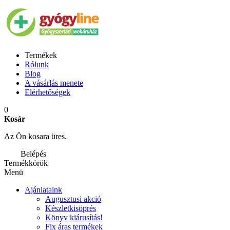
Termékek
Rólunk
Blog
A vásárlás menete
Elérhetőségek
0
Kosár
Az Ön kosara üres.
Belépés
Termékkörök
Menü
Ajánlataink
Augusztusi akció
Készletkisöprés
Könyv kiárusítás!
Fix áras termékek