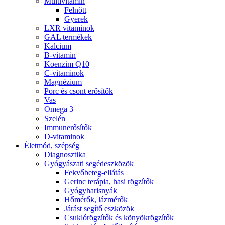
Multivitamin
Felnőtt
Gyerek
LXR vitaminok
GAL termékek
Kalcium
B-vitamin
Koenzim Q10
C-vitaminok
Magnézium
Porc és csont erősítők
Vas
Omega 3
Szelén
Immunerősítők
D-vitaminok
Életmód, szépség
Diagnosztika
Gyógyászati segédeszközök
Fekvőbeteg-ellátás
Gerinc terápia, hasi rögzítők
Gyógyharisnyák
Hőmérők, lázmérők
Járást segítő eszközök
Csuklórögzítők és könyökrögzítők