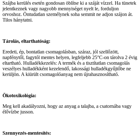
Szájba kerülés esetén gondosan öblítse ki a száját vízzel. Ha tünetek
jelentkeznek vagy nagyobb mennyiséget nyelt le, forduljon
orvoshoz. Öntudatlan személynek soha semmit ne adjon szájon át.
Tilos hánytatni.
Tárolás, eltarthatóság:
Eredeti, ép, bontatlan csomagolásban, száraz, jól szellőzött,
napfénytől, fagytól mentes helyen, legfeljebb 25°C-on tárolva 2 évig
eltartható. Hulladékkezelés: A termék és a tisztítatlan csomagolás
veszélyes hulladékként kezelendő, lakossági hulladékgyűjtőbe ne
kerüljön. A kiürült csomagolóanyag nem újrahasznosítható.
Ökotoxikológia:
Meg kell akadályozni, hogy az anyag a talajba, a csatornába vagy
élővízbe jusson.
Szennyezés-mentesítés: