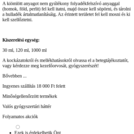
A kiömlött anyagot nem gyúlékony folyadékfelszívó anyaggal
(homok, föld, perlit) fel kell itatni, majd össze kell söpörni, és tárolni
a hulladék ártalmatlanításáig. Az érintett területet fel kell mosni és ki
kell szellőztetni.
Kiszerelési egység:
30 ml, 120 ml, 1000 ml
A kockázatokról és mellékhatásokról olvassa el a betegtájékoztatót,
vagy kérdezze meg kezelőorvosát, gyógyszerészét!
Bővebben ...
Ingyenes szállítás 18 000 Ft felett
Minőségellenőrzött termékek
Valós gyógyszertári háttér
Folyamatos akciók
Ezek is érdekelhetik Önt