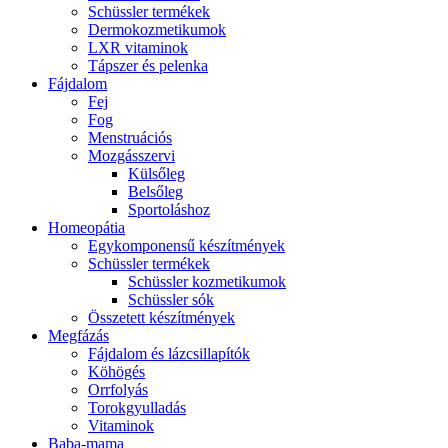
Schüssler termékek
Dermokozmetikumok
LXR vitaminok
Tápszer és pelenka
Fájdalom
Fej
Fog
Menstruációs
Mozgásszervi
Külsőleg
Belsőleg
Sportoláshoz
Homeopátia
Egykomponensű készítmények
Schüssler termékek
Schüssler kozmetikumok
Schüssler sók
Összetett készítmények
Megfázás
Fájdalom és lázcsillapítók
Köhögés
Orrfolyás
Torokgyulladás
Vitaminok
Baba-mama