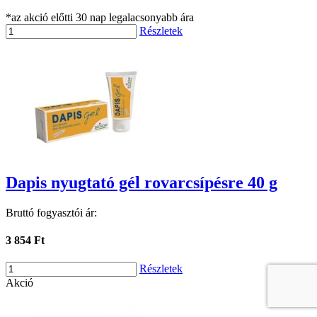
*az akció előtti 30 nap legalacsonyabb ára
Részletek
Dapis nyugtató gél rovarcsípésre 40 g
Bruttó fogyasztói ár:
3 854 Ft
Részletek
Akció