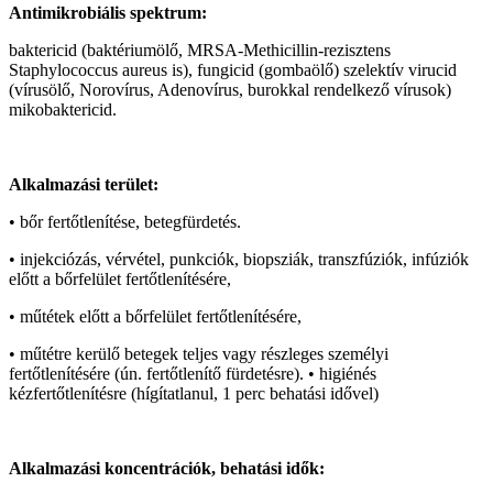
Antimikrobiális spektrum:
baktericid (baktériumölő, MRSA-Methicillin-rezisztens
Staphylococcus aureus is), fungicid (gombaölő) szelektív virucid
(vírusölő, Norovírus, Adenovírus, burokkal rendelkező vírusok)
mikobaktericid.
Alkalmazási terület:
• bőr fertőtlenítése, betegfürdetés.
• injekciózás, vérvétel, punkciók, biopsziák, transzfúziók, infúziók
előtt a bőrfelület fertőtlenítésére,
• műtétek előtt a bőrfelület fertőtlenítésére,
• műtétre kerülő betegek teljes vagy részleges személyi
fertőtlenítésére (ún. fertőtlenítő fürdetésre). • higiénés
kézfertőtlenítésre (hígítatlanul, 1 perc behatási idővel)
Alkalmazási koncentrációk, behatási idők: