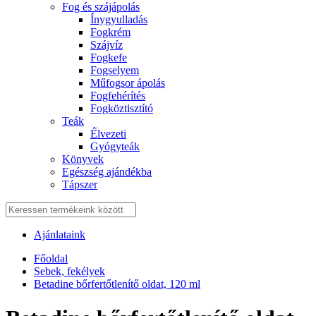
Fog és szájápolás
Í́nygyulladás
Fogkrém
Szájvíz
Fogkefe
Fogselyem
Műfogsor ápolás
Fogfehérítés
Fogköztisztító
Teák
É́lvezeti
Gyógyteák
Könyvek
Egészség ajándékba
Tápszer
Ajánlataink
Főoldal
Sebek, fekélyek
Betadine bőrfertőtlenítő oldat, 120 ml