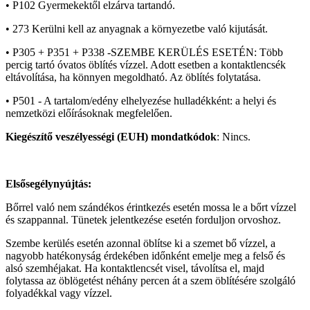
• P102 Gyermekektől elzárva tartandó.
• 273 Kerülni kell az anyagnak a környezetbe való kijutását.
• P305 + P351 + P338 -SZEMBE KERÜLÉS ESETÉN: Több
percig tartó óvatos öblítés vízzel. Adott esetben a kontaktlencsék
eltávolítása, ha könnyen megoldható. Az öblítés folytatása.
• P501 - A tartalom/edény elhelyezése hulladékként: a helyi és
nemzetközi előírásoknak megfelelően.
Kiegészítő veszélyességi (EUH) mondatkódok
: Nincs.
Elsősegélynyújtás:
Bőrrel való nem szándékos érintkezés esetén mossa le a bőrt vízzel
és szappannal. Tünetek jelentkezése esetén forduljon orvoshoz.
Szembe kerülés esetén azonnal öblítse ki a szemet bő vízzel, a
nagyobb hatékonyság érdekében időnként emelje meg a felső és
alsó szemhéjakat. Ha kontaktlencsét visel, távolítsa el, majd
folytassa az öblögetést néhány percen át a szem öblítésére szolgáló
folyadékkal vagy vízzel.