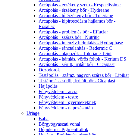
Arcápolás - érzékeny szem - Respectissime
Arcápolás - érzékeny bőr - Hydreane
Arcápolás - túlérzékeny bőr - Toleriane
Arcápolás - kipirosodásra hajlamos bőr -
Rosaliac
Arcápolás - problémás bőr - Effaclar
Arcápolás - száraz bőr - Nutritic
Arcápolás - intenzív hidratálás - Hydraphase
Arcápolás - ránctalanítás - Redermic C
Arcápolás - alapozók - Toleriane Teint
Arcápolás - hámlás, vörös foltok - Kerium DS
Arcápolás - sérült, irritált bőr - Cicaplast
Dezodorok
Testápolás - száraz, nagyon száraz bőr - Lipikar
Testápolás - sérült, irritált bőr - Cicaplast
Hajápolás
Fényvédelem - arcra
Fényvédelem - testre
Fényvédelem - gyermekeknek
Fényvédelem - napozás után
Uriage
Baba
Bőrgyógyászati vonal
Dépiderm - Pigmentfoltok
Hyséac - Problémás, zíros bőr