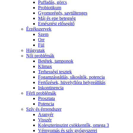
Puffadás, görcs
Probiotikum
Gyomorégés, savtúltenges
Máj és epe betegség
Emésztést elősegítő
Érzékszervek
Szem
Orr
Fül
Húgyutak
Női problémák
Betétek, tamponok
Klimax
Terhességi tesztek
Fogamzásgátlás, síkosítók, potencia
Fertőzések, hüvelyflóra helyreállítás
Inkontinencia
Férfi problémák
Prosztata
Potencia
Szív és érrrendszer
Aranyér
Visszér
Koleszterinszint csökkentők, omega 3
Vérnyomás és szív gyógyszerei