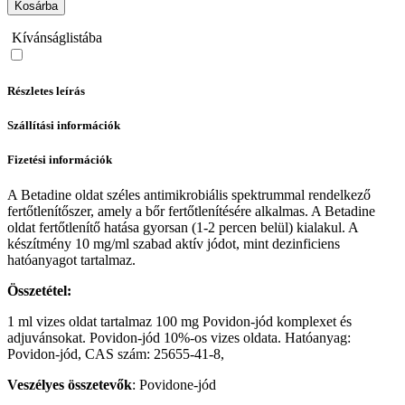
Kosárba
Kívánságlistába
Részletes leírás
Szállítási információk
Fizetési információk
A Betadine oldat széles antimikrobiális spektrummal rendelkező
fertőtlenítőszer, amely a bőr fertőtlenítésére alkalmas. A Betadine
oldat fertőtlenítő hatása gyorsan (1-2 percen belül) kialakul. A
készítmény 10 mg/ml szabad aktív jódot, mint dezinficiens
hatóanyagot tartalmaz.
Összetétel:
1 ml vizes oldat tartalmaz 100 mg Povidon-jód komplexet és
adjuvánsokat. Povidon-jód 10%-os vizes oldata. Hatóanyag:
Povidon-jód, CAS szám: 25655-41-8,
Veszélyes összetevők
: Povidone-jód