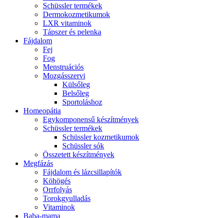
Schüssler termékek
Dermokozmetikumok
LXR vitaminok
Tápszer és pelenka
Fájdalom
Fej
Fog
Menstruációs
Mozgásszervi
Külsőleg
Belsőleg
Sportoláshoz
Homeopátia
Egykomponensű készítmények
Schüssler termékek
Schüssler kozmetikumok
Schüssler sók
Összetett készítmények
Megfázás
Fájdalom és lázcsillapítók
Köhögés
Orrfolyás
Torokgyulladás
Vitaminok
Baba-mama