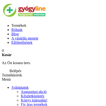
Termékek
Rólunk
Blog
A vásárlás menete
Elérhetőségek
0
Kosár
Az Ön kosara üres.
Belépés
Termékkörök
Menü
Ajánlataink
Augusztusi akció
Készletkisöprés
Könyv kiárusítás!
Fix áras termékek