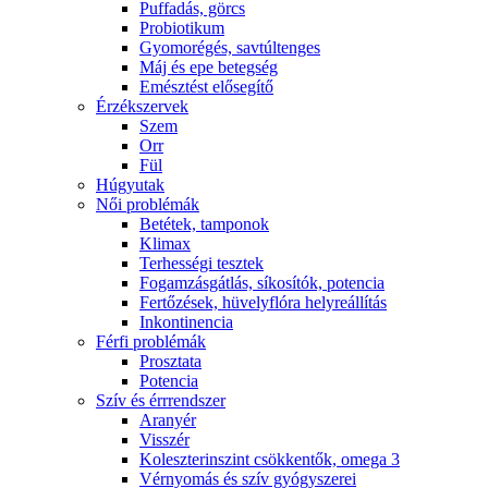
Puffadás, görcs
Probiotikum
Gyomorégés, savtúltenges
Máj és epe betegség
Emésztést elősegítő
Érzékszervek
Szem
Orr
Fül
Húgyutak
Női problémák
Betétek, tamponok
Klimax
Terhességi tesztek
Fogamzásgátlás, síkosítók, potencia
Fertőzések, hüvelyflóra helyreállítás
Inkontinencia
Férfi problémák
Prosztata
Potencia
Szív és érrrendszer
Aranyér
Visszér
Koleszterinszint csökkentők, omega 3
Vérnyomás és szív gyógyszerei