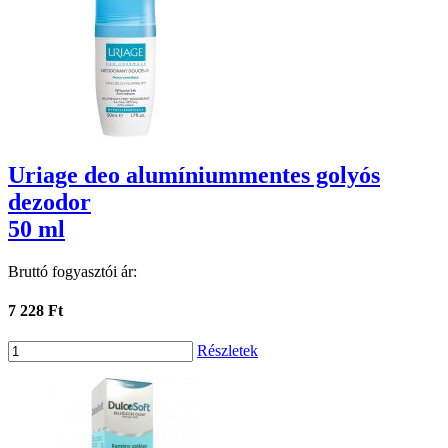
Uriage deo alumíniummentes golyós
dezodor
50 ml
Bruttó fogyasztói ár:
7 228 Ft
Részletek