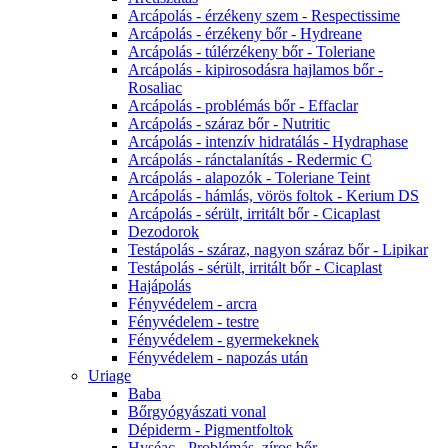
Arcápolás - érzékeny szem - Respectissime
Arcápolás - érzékeny bőr - Hydreane
Arcápolás - túlérzékeny bőr - Toleriane
Arcápolás - kipirosodásra hajlamos bőr -
Rosaliac
Arcápolás - problémás bőr - Effaclar
Arcápolás - száraz bőr - Nutritic
Arcápolás - intenzív hidratálás - Hydraphase
Arcápolás - ránctalanítás - Redermic C
Arcápolás - alapozók - Toleriane Teint
Arcápolás - hámlás, vörös foltok - Kerium DS
Arcápolás - sérült, irritált bőr - Cicaplast
Dezodorok
Testápolás - száraz, nagyon száraz bőr - Lipikar
Testápolás - sérült, irritált bőr - Cicaplast
Hajápolás
Fényvédelem - arcra
Fényvédelem - testre
Fényvédelem - gyermekeknek
Fényvédelem - napozás után
Uriage
Baba
Bőrgyógyászati vonal
Dépiderm - Pigmentfoltok
Hyséac - Problémás, zíros bőr