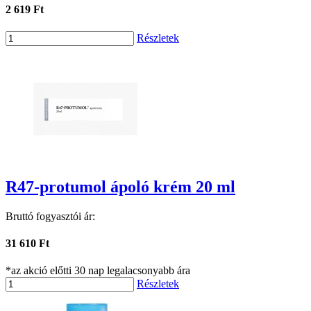
2 619 Ft
Részletek
R47-protumol ápoló krém 20 ml
Bruttó fogyasztói ár:
31 610 Ft
*az akció előtti 30 nap legalacsonyabb ára
Részletek