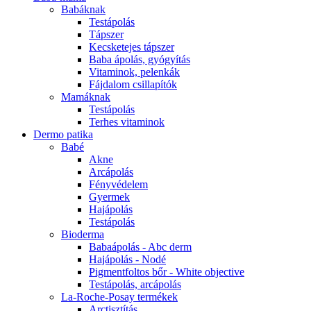
Babáknak
Testápolás
Tápszer
Kecsketejes tápszer
Baba ápolás, gyógyítás
Vitaminok, pelenkák
Fájdalom csillapítók
Mamáknak
Testápolás
Terhes vitaminok
Dermo patika
Babé
Akne
Arcápolás
Fényvédelem
Gyermek
Hajápolás
Testápolás
Bioderma
Babaápolás - Abc derm
Hajápolás - Nodé
Pigmentfoltos bőr - White objective
Testápolás, arcápolás
La-Roche-Posay termékek
Arctisztítás