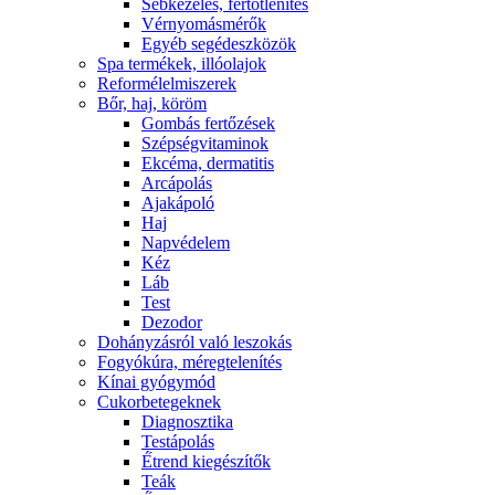
Sebkezelés, fertőtlenítés
Vérnyomásmérők
Egyéb segédeszközök
Spa termékek, illóolajok
Reformélelmiszerek
Bőr, haj, köröm
Gombás fertőzések
Szépségvitaminok
Ekcéma, dermatitis
Arcápolás
Ajakápoló
Haj
Napvédelem
Kéz
Láb
Test
Dezodor
Dohányzásról való leszokás
Fogyókúra, méregtelenítés
Kínai gyógymód
Cukorbetegeknek
Diagnosztika
Testápolás
É́trend kiegészítők
Teák