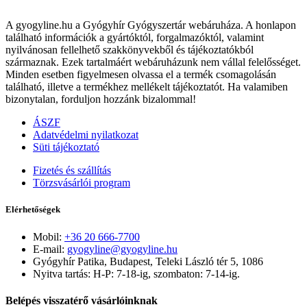
A gyogyline.hu a Gyógyhír Gyógyszertár webáruháza. A honlapon
található információk a gyártóktól, forgalmazóktól, valamint
nyilvánosan fellelhető szakkönyvekből és tájékoztatókból
származnak. Ezek tartalmáért webáruházunk nem vállal felelősséget.
Minden esetben figyelmesen olvassa el a termék csomagolásán
található, illetve a termékhez mellékelt tájékoztatót. Ha valamiben
bizonytalan, forduljon hozzánk bizalommal!
ÁSZF
Adatvédelmi nyilatkozat
Süti tájékoztató
Fizetés és szállítás
Törzsvásárlói program
Elérhetőségek
Mobil:
+36 20 666-7700
E-mail:
gyogyline@gyogyline.hu
Gyógyhír Patika, Budapest, Teleki László tér 5, 1086
Nyitva tartás: H-P: 7-18-ig, szombaton: 7-14-ig.
Belépés visszatérő vásárlóinknak