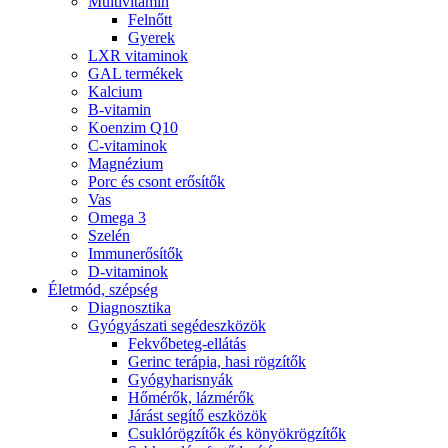
Multivitamin
Felnőtt
Gyerek
LXR vitaminok
GAL termékek
Kalcium
B-vitamin
Koenzim Q10
C-vitaminok
Magnézium
Porc és csont erősítők
Vas
Omega 3
Szelén
Immunerősítők
D-vitaminok
Életmód, szépség
Diagnosztika
Gyógyászati segédeszközök
Fekvőbeteg-ellátás
Gerinc terápia, hasi rögzítők
Gyógyharisnyák
Hőmérők, lázmérők
Járást segítő eszközök
Csuklórögzítők és könyökrögzítők