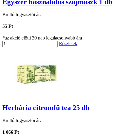
Egyszer használatos szájmaszk 1 db
Bruttó fogyasztói ár:
55 Ft
*az akció előtti 30 nap legalacsonyabb ára
Részletek
Herbária citromfű tea 25 db
Bruttó fogyasztói ár:
1 066 Ft