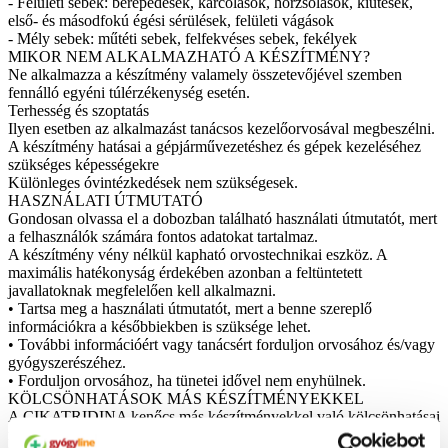
- Felületi sebek: berepedések, karcolások, horzsolások, kiütések,
első- és másodfokú égési sérülések, felületi vágások
- Mély sebek: műtéti sebek, felfekvéses sebek, fekélyek
MIKOR NEM ALKALMAZHATÓ A KÉSZÍTMÉNY?
Ne alkalmazza a készítmény valamely összetevőjével szemben
fennálló egyéni túlérzékenység esetén.
Terhesség és szoptatás
Ilyen esetben az alkalmazást tanácsos kezelőorvosával megbeszélni.
A készítmény hatásai a gépjárművezetéshez és gépek kezeléséhez
szükséges képességekre
Különleges óvintézkedések nem szükségesek.
HASZNÁLATI ÚTMUTATÓ
Gondosan olvassa el a dobozban található használati útmutatót, mert
a felhasználók számára fontos adatokat tartalmaz.
A készítmény vény nélkül kapható orvostechnikai eszköz. A
maximális hatékonyság érdekében azonban a feltüntetett
javallatoknak megfelelően kell alkalmazni.
• Tartsa meg a használati útmutatót, mert a benne szereplő
információkra a későbbiekben is szüksége lehet.
• További információért vagy tanácsért forduljon orvosához és/vagy
gyógyszerészéhez.
• Forduljon orvosához, ha tünetei idővel nem enyhülnek.
KÖLCSÖNHATÁSOK MÁS KÉSZÍTMÉNYEKKEL
A CIKATRIDINA kenőcs más készítményekkel való kölcsönhatásai
nem ismertek, ezért javasoljuk, hogy beszéljen orvosával, mielőtt a