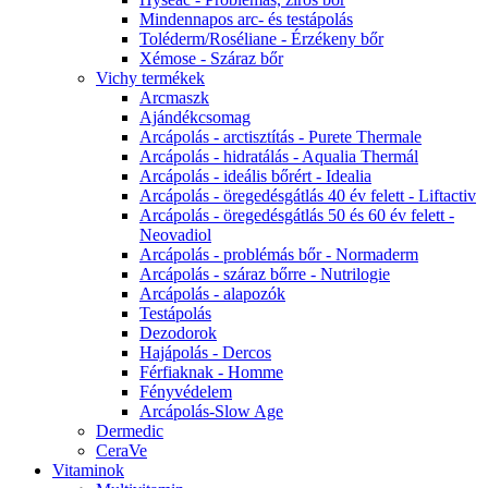
Mindennapos arc- és testápolás
Toléderm/Roséliane - Érzékeny bőr
Xémose - Száraz bőr
Vichy termékek
Arcmaszk
Ajándékcsomag
Arcápolás - arctisztítás - Purete Thermale
Arcápolás - hidratálás - Aqualia Thermál
Arcápolás - ideális bőrért - Idealia
Arcápolás - öregedésgátlás 40 év felett - Liftactiv
Arcápolás - öregedésgátlás 50 és 60 év felett -
Neovadiol
Arcápolás - problémás bőr - Normaderm
Arcápolás - száraz bőrre - Nutrilogie
Arcápolás - alapozók
Testápolás
Dezodorok
Hajápolás - Dercos
Férfiaknak - Homme
Fényvédelem
Arcápolás-Slow Age
Dermedic
CeraVe
Vitaminok