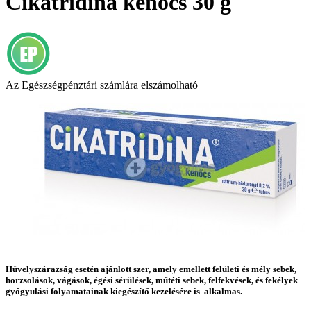
Cikatridina kenőcs 30 g
Az Egészségpénztári számlára elszámolható
Hüvelyszárazság esetén ajánlott szer, amely emellett felületi és mély sebek,
horzsolások, vágások, égési sérülések, műtéti sebek, felfekvések, és fekélyek
gyógyulási folyamatainak kiegészítő kezelésére is alkalmas.