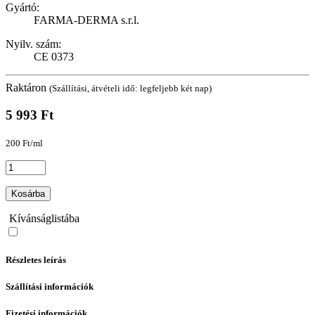
Gyártó:
FARMA-DERMA s.r.l.
Nyilv. szám:
CE 0373
Raktáron
(Szállítási, átvételi idő: legfeljebb két nap)
5 993 Ft
200 Ft/ml
Kosárba
Kívánságlistába
Részletes leírás
Szállítási információk
Fizetési információk