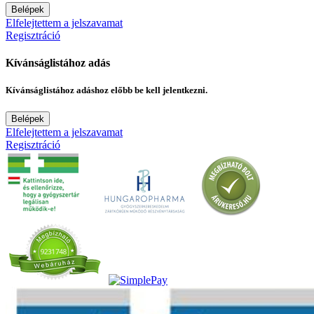
Belépek
Elfelejtettem a jelszavamat
Regisztráció
Kívánságlistához adás
Kívánságlistához adáshoz előbb be kell jelentkezni.
Belépek
Elfelejtettem a jelszavamat
Regisztráció