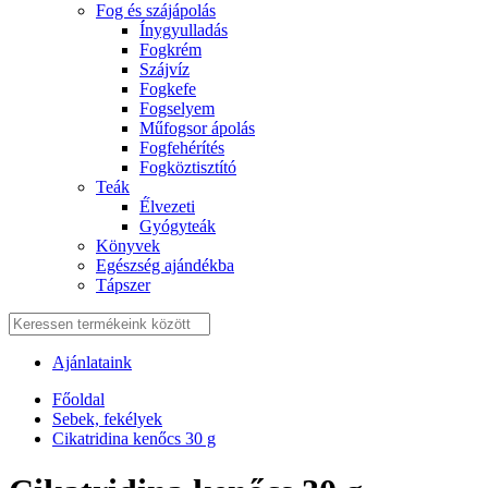
Fog és szájápolás
Í́nygyulladás
Fogkrém
Szájvíz
Fogkefe
Fogselyem
Műfogsor ápolás
Fogfehérítés
Fogköztisztító
Teák
É́lvezeti
Gyógyteák
Könyvek
Egészség ajándékba
Tápszer
Ajánlataink
Főoldal
Sebek, fekélyek
Cikatridina kenőcs 30 g