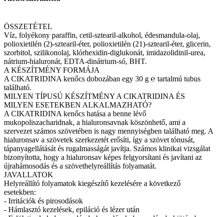
ÖSSZETÉTEL
Víz, folyékony paraffin, cetil-sztearil-alkohol, édesmandula-olaj,
polioxietilén (2)-sztearil-éter, polioxietilén (21)-sztearil-éter, glicerin,
szorbitol, szilikonolaj, klórhexidin-diglukonát, imidazolidinil-urea,
nátrium-hialuronát, EDTA-dinátrium-só, BHT.
A KÉSZÍTMÉNY FORMÁJA
A CIKATRIDINA kenőcs dobozában egy 30 g ℮ tartalmú tubus
található.
MILYEN TÍPUSÚ KÉSZÍTMÉNY A CIKATRIDINA ÉS
MILYEN ESETEKBEN ALKALMAZHATÓ?
A CIKATRIDINA kenőcs hatása a benne lévő
mukopoliszacharidnak, a hialuronsavnak köszönhető, ami a
szervezet számos szövetében is nagy mennyiségben található meg. A
hialuronsav a szövetek szerkezetét erősíti, így a szövet tónusát,
tápanyagellátását és rugalmasságát javítja. Számos klinikai vizsgálat
bizonyította, hogy a hialuronsav képes felgyorsítani és javítani az
újrahámosodás és a szövethelyreállítás folyamatát.
JAVALLATOK
Helyreállító folyamatok kiegészítő kezelésére a következő
esetekben:
- Irritációk és pirosodások
- Hámlasztó kezelések, epiláció és lézer után