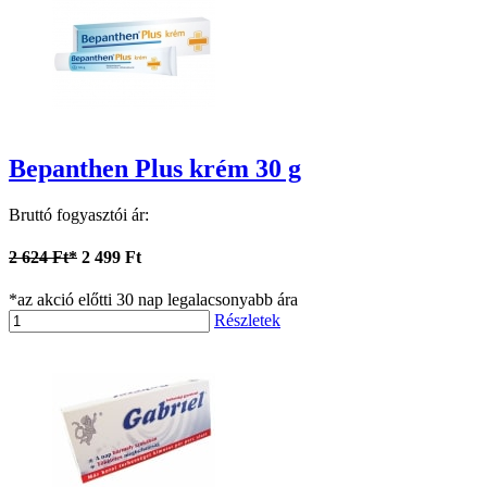
Bepanthen Plus krém 30 g
Bruttó fogyasztói ár:
2 624 Ft*
2 499 Ft
*az akció előtti 30 nap legalacsonyabb ára
Részletek