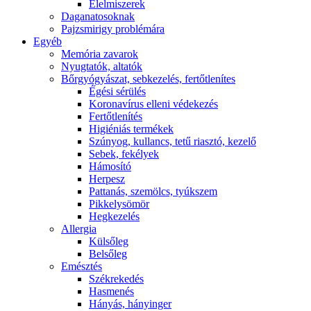
É́lelmiszerek
Daganatosoknak
Pajzsmirigy problémára
Egyéb
Memória zavarok
Nyugtatók, altatók
Bőrgyógyászat, sebkezelés, fertőtlenítes
É́gési sérülés
Koronavírus elleni védekezés
Fertőtlenítés
Higiéniás termékek
Szúnyog, kullancs, tetű riasztó, kezelő
Sebek, fekélyek
Hámosító
Herpesz
Pattanás, szemölcs, tyúkszem
Pikkelysömör
Hegkezelés
Allergia
Külsőleg
Belsőleg
Emésztés
Székrekedés
Hasmenés
Hányás, hányinger