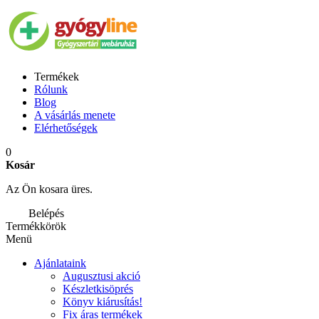
Termékek
Rólunk
Blog
A vásárlás menete
Elérhetőségek
0
Kosár
Az Ön kosara üres.
Belépés
Termékkörök
Menü
Ajánlataink
Augusztusi akció
Készletkisöprés
Könyv kiárusítás!
Fix áras termékek