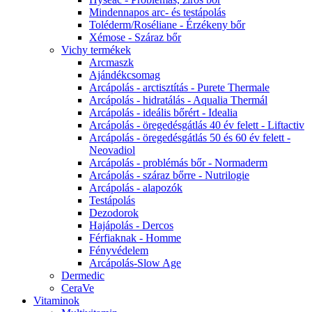
Mindennapos arc- és testápolás
Toléderm/Roséliane - Érzékeny bőr
Xémose - Száraz bőr
Vichy termékek
Arcmaszk
Ajándékcsomag
Arcápolás - arctisztítás - Purete Thermale
Arcápolás - hidratálás - Aqualia Thermál
Arcápolás - ideális bőrért - Idealia
Arcápolás - öregedésgátlás 40 év felett - Liftactiv
Arcápolás - öregedésgátlás 50 és 60 év felett -
Neovadiol
Arcápolás - problémás bőr - Normaderm
Arcápolás - száraz bőrre - Nutrilogie
Arcápolás - alapozók
Testápolás
Dezodorok
Hajápolás - Dercos
Férfiaknak - Homme
Fényvédelem
Arcápolás-Slow Age
Dermedic
CeraVe
Vitaminok