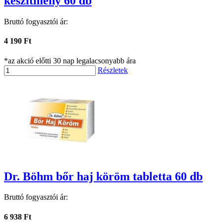
készítmény 60 db
Bruttó fogyasztói ár:
4 190 Ft
*az akció előtti 30 nap legalacsonyabb ára
Részletek
Dr. Böhm bőr haj köröm tabletta 60 db
Bruttó fogyasztói ár:
6 938 Ft