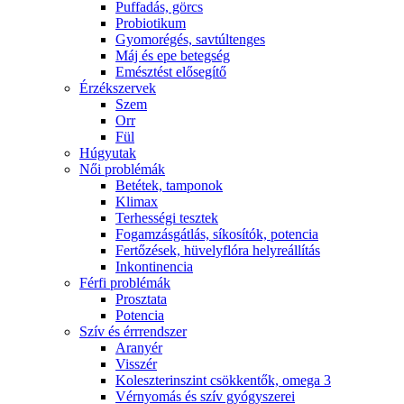
Puffadás, görcs
Probiotikum
Gyomorégés, savtúltenges
Máj és epe betegség
Emésztést elősegítő
Érzékszervek
Szem
Orr
Fül
Húgyutak
Női problémák
Betétek, tamponok
Klimax
Terhességi tesztek
Fogamzásgátlás, síkosítók, potencia
Fertőzések, hüvelyflóra helyreállítás
Inkontinencia
Férfi problémák
Prosztata
Potencia
Szív és érrrendszer
Aranyér
Visszér
Koleszterinszint csökkentők, omega 3
Vérnyomás és szív gyógyszerei