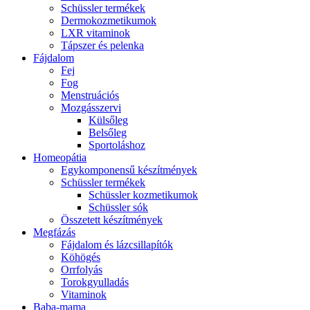
Schüssler termékek
Dermokozmetikumok
LXR vitaminok
Tápszer és pelenka
Fájdalom
Fej
Fog
Menstruációs
Mozgásszervi
Külsőleg
Belsőleg
Sportoláshoz
Homeopátia
Egykomponensű készítmények
Schüssler termékek
Schüssler kozmetikumok
Schüssler sók
Összetett készítmények
Megfázás
Fájdalom és lázcsillapítók
Köhögés
Orrfolyás
Torokgyulladás
Vitaminok
Baba-mama