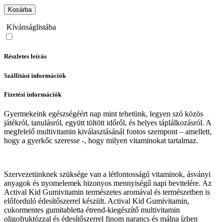
Kosárba
Kívánságlistába
Részletes leírás
Szállítási információk
Fizetési információk
Gyermekeink egészségéért nap mint tehetünk, legyen szó közös
játékról, tanulásról, együtt töltött időről, és helyes táplálkozásról. A
megfelelő multivitamin kiválasztásánál fontos szempont – amellett,
hogy a gyerkőc szeresse -, hogy milyen vitaminokat tartalmaz.
Szervezetünknek szüksége van a létfontosságú vitaminok, ásványi
anyagok és nyomelemek bizonyos mennyiségű napi bevitelére. Az
Actival Kid Gumivitamin természetes aromával és természetben is
előforduló édesítőszerrel készült. Actival Kid Gumivitamin,
cukormentes gumitabletta étrend-kiegészítő multivitamin
oligofruktózzal és édesítőszerrel finom narancs és málna ízben