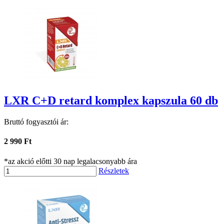
LXR C+D retard komplex kapszula 60 db
Bruttó fogyasztói ár:
2 990 Ft
*az akció előtti 30 nap legalacsonyabb ára
Részletek