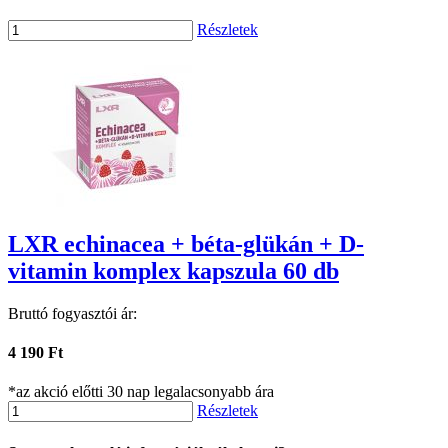
Részletek
LXR echinacea + béta-glükán + D-
vitamin komplex kapszula 60 db
Bruttó fogyasztói ár:
4 190 Ft
*az akció előtti 30 nap legalacsonyabb ára
Részletek