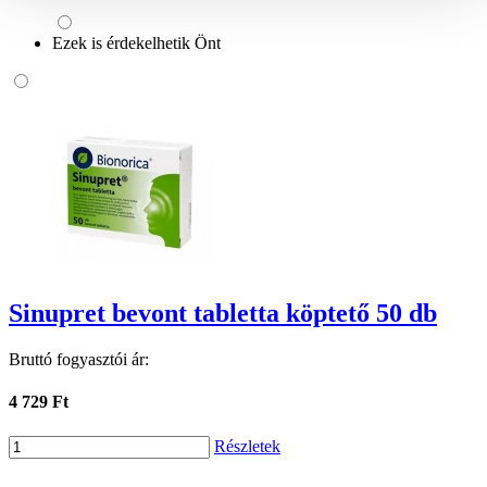
Ezek is érdekelhetik Önt
Sinupret bevont tabletta köptető 50 db
Bruttó fogyasztói ár:
4 729 Ft
Részletek