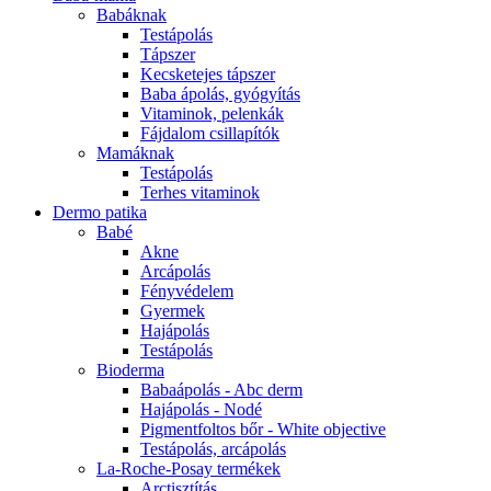
Babáknak
Testápolás
Tápszer
Kecsketejes tápszer
Baba ápolás, gyógyítás
Vitaminok, pelenkák
Fájdalom csillapítók
Mamáknak
Testápolás
Terhes vitaminok
Dermo patika
Babé
Akne
Arcápolás
Fényvédelem
Gyermek
Hajápolás
Testápolás
Bioderma
Babaápolás - Abc derm
Hajápolás - Nodé
Pigmentfoltos bőr - White objective
Testápolás, arcápolás
La-Roche-Posay termékek
Arctisztítás