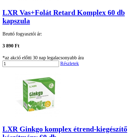
LXR Vas+Folát Retard Komplex 60 db
kapszula
Bruttó fogyasztói ár:
3 890 Ft
*az akció előtti 30 nap legalacsonyabb ára
Részletek
LXR Ginkgo komplex étrend-kiegészítő