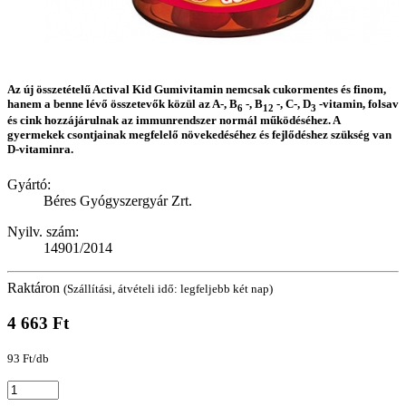
Az új összetételű Actival Kid Gumivitamin nemcsak cukormentes és finom,
hanem a benne lévő összetevők közül az A-, B
-, B
-, C-, D
-vitamin, folsav
6
12
3
és cink hozzájárulnak az immunrendszer normál működéséhez. A
gyermekek csontjainak megfelelő növekedéséhez és fejlődéshez szükség van
D-vitaminra.
Gyártó:
Béres Gyógyszergyár Zrt.
Nyilv. szám:
14901/2014
Raktáron
(Szállítási, átvételi idő: legfeljebb két nap)
4 663 Ft
93 Ft/db