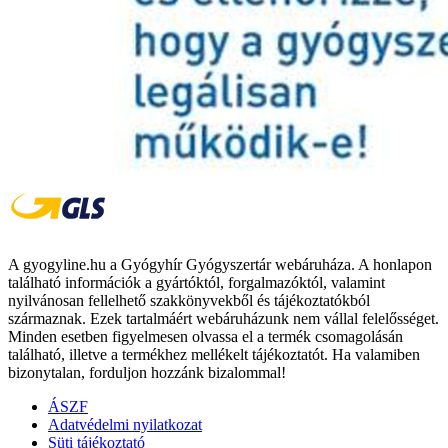
A gyogyline.hu a Gyógyhír Gyógyszertár webáruháza. A honlapon
található információk a gyártóktól, forgalmazóktól, valamint
nyilvánosan fellelhető szakkönyvekből és tájékoztatókból
származnak. Ezek tartalmáért webáruházunk nem vállal felelősséget.
Minden esetben figyelmesen olvassa el a termék csomagolásán
található, illetve a termékhez mellékelt tájékoztatót. Ha valamiben
bizonytalan, forduljon hozzánk bizalommal!
ÁSZF
Adatvédelmi nyilatkozat
Süti tájékoztató