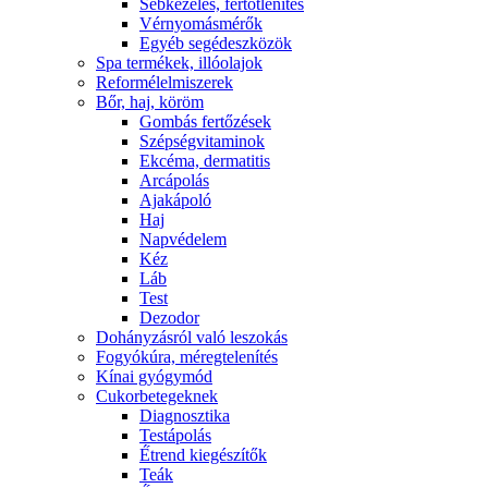
Sebkezelés, fertőtlenítés
Vérnyomásmérők
Egyéb segédeszközök
Spa termékek, illóolajok
Reformélelmiszerek
Bőr, haj, köröm
Gombás fertőzések
Szépségvitaminok
Ekcéma, dermatitis
Arcápolás
Ajakápoló
Haj
Napvédelem
Kéz
Láb
Test
Dezodor
Dohányzásról való leszokás
Fogyókúra, méregtelenítés
Kínai gyógymód
Cukorbetegeknek
Diagnosztika
Testápolás
É́trend kiegészítők
Teák