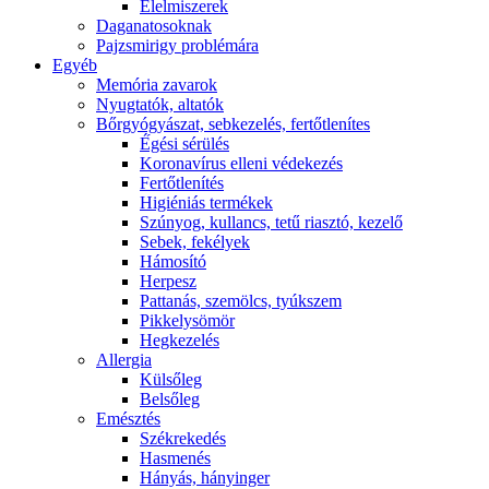
É́lelmiszerek
Daganatosoknak
Pajzsmirigy problémára
Egyéb
Memória zavarok
Nyugtatók, altatók
Bőrgyógyászat, sebkezelés, fertőtlenítes
É́gési sérülés
Koronavírus elleni védekezés
Fertőtlenítés
Higiéniás termékek
Szúnyog, kullancs, tetű riasztó, kezelő
Sebek, fekélyek
Hámosító
Herpesz
Pattanás, szemölcs, tyúkszem
Pikkelysömör
Hegkezelés
Allergia
Külsőleg
Belsőleg
Emésztés
Székrekedés
Hasmenés
Hányás, hányinger