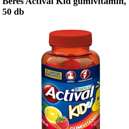
Béres Actival Kid gumivitamin,
50 db