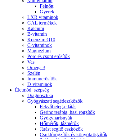
Multivitamin
Felnőtt
Gyerek
LXR vitaminok
GAL termékek
Kalcium
B-vitamin
Koenzim Q10
C-vitaminok
Magnézium
Porc és csont erősítők
Vas
Omega 3
Szelén
Immunerősítők
D-vitaminok
Életmód, szépség
Diagnosztika
Gyógyászati segédeszközök
Fekvőbeteg-ellátás
Gerinc terápia, hasi rögzítők
Gyógyharisnyák
Hőmérők, lázmérők
Járást segítő eszközök
Csuklórögzítők és könyökrögzítők