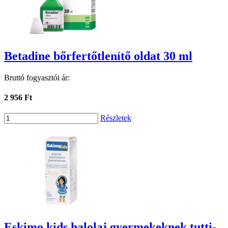
Betadine bőrfertőtlenítő oldat 30 ml
Bruttó fogyasztói ár:
2 956 Ft
Részletek
Eskimo kids halolaj gyermekeknek tutti-