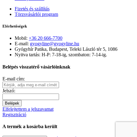
Fizetés és szállítás
Törzsvásárlói program
Elérhetőségek
Mobil:
+36 20 666-7700
E-mail:
gyogyline@gyogyline.hu
Gyógyhír Patika, Budapest, Teleki László tér 5, 1086
Nyitva tartás: H-P: 7-18-ig, szombaton: 7-14-ig.
Belépés visszatérő vásárlóinknak
E-mail cím:
Jelszó:
Belépek
Elfelejtettem a jelszavamat
Regisztráció
A termék a kosárba került