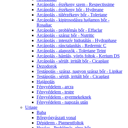
Arcápolás - érzékeny szem - Respectissime
Arcápolás - érzékeny bőr - Hydreane
Arcápolás - túlérzékeny bőr - Toleriane
Arcápolás - kipirosodásra hajlamos bőr -
Rosaliac
Arcápolás - problémás bőr - Effaclar
Arcápolás - száraz bőr - Nutritic
Arcápolás - intenzív hidratálás - Hydraphase
Arcápolás - ránctalanítás - Redermic C
Arcápolás - alapozók - Toleriane Teint
Arcápolás - hámlás, vörös foltok - Kerium DS
Arcápolás - sérült, irritált bőr - Cicaplast
Dezodorok
Testápolás - száraz, nagyon száraz bőr - Lipikar
Testápolás - sérült, irritált bőr - Cicaplast
Hajápolás
Fényvédelem - arcra
Fényvédelem - testre
Fényvédelem - gyermekeknek
Fényvédelem - napozás után
Uriage
Baba
Bőrgyógyászati vonal
Dépiderm - Pigmentfoltok
Hyséac - Problémás, zíros bőr