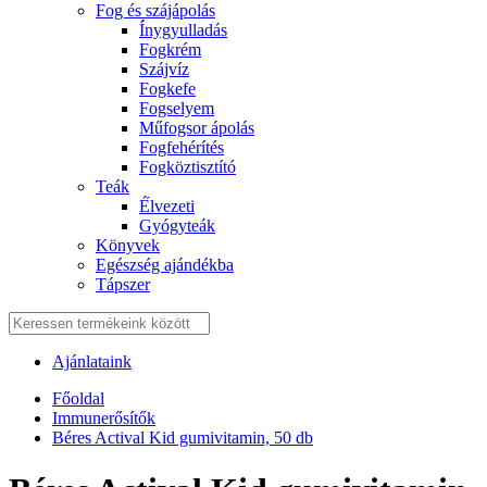
Fog és szájápolás
Í́nygyulladás
Fogkrém
Szájvíz
Fogkefe
Fogselyem
Műfogsor ápolás
Fogfehérítés
Fogköztisztító
Teák
É́lvezeti
Gyógyteák
Könyvek
Egészség ajándékba
Tápszer
Ajánlataink
Főoldal
Immunerősítők
Béres Actival Kid gumivitamin, 50 db