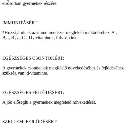
elsősorban gyermekek részére.
IMMUNITÁSÉRT
*Hozzájárulnak az immunrendszer megfelelő működéséhez: A-,
B
-, B
-, C-, D
-vitaminok, folsav, cink.
6
12
3
EGÉSZSÉGES CSONTOKÉRT:
A gyermekek csontjainak megfelelő növekedéséhez és fejlődéséhez
szükség van: d-vitaminra.
EGÉSZSÉGES FEJLŐDÉSÉRT:
A jód elősegíti a gyermekek megfelelő növekedését.
SZELLEMI FEJLŐDÉSÉRT: