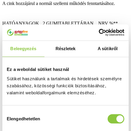
A cink hozzájárul a normál szellemi működés fenntartásához.
HATÓANYAGOK 2 GUMITABLETTÁBAN NRV %**
A-vitamin 500 μg 63 %
B5-vitamin 1,2 mg 20 %
Beleegyezés
Részletek
A sütikről
B6-vitamin 0,7 mg 50 %
B12-vitamin 1,25 μg 50 %
Ez a weboldal sütiket használ
C-vitamin 50 mg 63 %
Sütiket használunk a tartalmak és hirdetések személyre
D3-vitamin 5 μg (200 NE) 100 %
szabásához, közösségi funkciók biztosításához,
valamint weboldalforgalmunk elemzéséhez.
E-vitamin 5 mg 42 %
Folsav 150 μg 75 %
Hozzájárulás
Biotin (H-vitamin) 25 μg 50 %
Elengedhetetlen
kiválasztása
Jód 30 μg 20 %