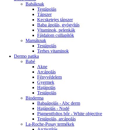
Babáknak
Testápolás
Tápszer
Kecsketejes tápszer
Baba ápolás, gyógyítás
Vitaminok, pelenkák
Fájdalom csillapítók
Mamáknak
Testápolás
Terhes vitaminok
Dermo patika
Babé
Akne
Arcápolás
Fényvédelem
Gyermek
Hajápolás
Testápolás
Bioderma
Babaápolás - Abc derm
Hajápolás - Nodé
Pigmentfoltos bőr - White objective
Testápolás, arcápolás
La-Roche-Posay termékek
Arctisztítás