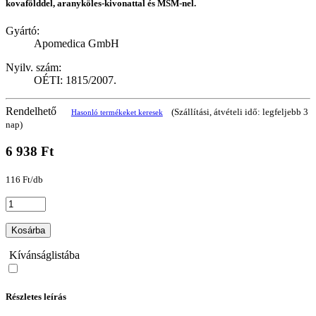
kovafölddel, aranyköles-kivonattal és MSM-nel.
Gyártó:
Apomedica GmbH
Nyilv. szám:
OÉTI: 1815/2007.
Rendelhető
(Szállítási, átvételi idő: legfeljebb 3
Hasonló termékeket keresek
nap)
6 938 Ft
116 Ft/db
Kosárba
Kívánságlistába
Részletes leírás