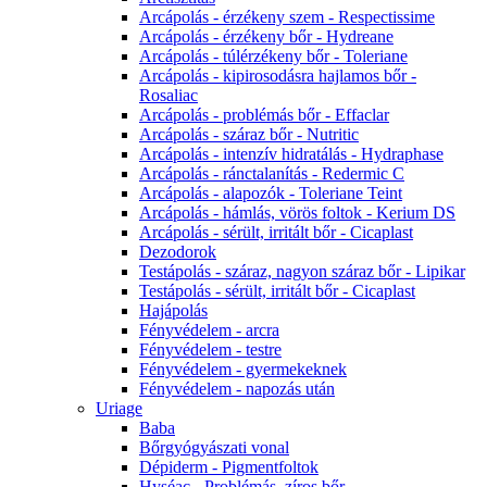
Arcápolás - érzékeny szem - Respectissime
Arcápolás - érzékeny bőr - Hydreane
Arcápolás - túlérzékeny bőr - Toleriane
Arcápolás - kipirosodásra hajlamos bőr -
Rosaliac
Arcápolás - problémás bőr - Effaclar
Arcápolás - száraz bőr - Nutritic
Arcápolás - intenzív hidratálás - Hydraphase
Arcápolás - ránctalanítás - Redermic C
Arcápolás - alapozók - Toleriane Teint
Arcápolás - hámlás, vörös foltok - Kerium DS
Arcápolás - sérült, irritált bőr - Cicaplast
Dezodorok
Testápolás - száraz, nagyon száraz bőr - Lipikar
Testápolás - sérült, irritált bőr - Cicaplast
Hajápolás
Fényvédelem - arcra
Fényvédelem - testre
Fényvédelem - gyermekeknek
Fényvédelem - napozás után
Uriage
Baba
Bőrgyógyászati vonal
Dépiderm - Pigmentfoltok
Hyséac - Problémás, zíros bőr