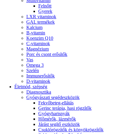
Multivitamin
Felnőtt
Gyerek
LXR vitaminok
GAL termékek
Kalcium
B-vitamin
Koenzim Q10
C-vitaminok
Magnézium
Porc és csont erősítők
Vas
Omega 3
Szelén
Immunerősítők
D-vitaminok
Életmód, szépség
Diagnosztika
Gyógyászati segédeszközök
Fekvőbeteg-ellátás
Gerinc terápia, hasi rögzítők
Gyógyharisnyák
Hőmérők, lázmérők
Járást segítő eszközök
Csuklórögzítők és könyökrögzítők