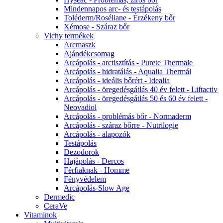
Mindennapos arc- és testápolás
Toléderm/Roséliane - Érzékeny bőr
Xémose - Száraz bőr
Vichy termékek
Arcmaszk
Ajándékcsomag
Arcápolás - arctisztítás - Purete Thermale
Arcápolás - hidratálás - Aqualia Thermál
Arcápolás - ideális bőrért - Idealia
Arcápolás - öregedésgátlás 40 év felett - Liftactiv
Arcápolás - öregedésgátlás 50 és 60 év felett -
Neovadiol
Arcápolás - problémás bőr - Normaderm
Arcápolás - száraz bőrre - Nutrilogie
Arcápolás - alapozók
Testápolás
Dezodorok
Hajápolás - Dercos
Férfiaknak - Homme
Fényvédelem
Arcápolás-Slow Age
Dermedic
CeraVe
Vitaminok