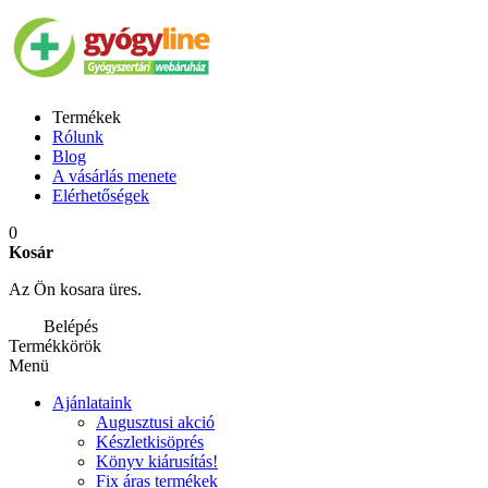
Termékek
Rólunk
Blog
A vásárlás menete
Elérhetőségek
0
Kosár
Az Ön kosara üres.
Belépés
Termékkörök
Menü
Ajánlataink
Augusztusi akció
Készletkisöprés
Könyv kiárusítás!
Fix áras termékek