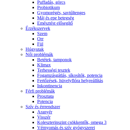
Puffadás, görcs
Probiotikum
Gyomorégés, savtúltenges
Máj és epe betegség
Emésztést elősegítő
Érzékszervek
Szem
Orr
Fül
Húgyutak
Női problémák
Betétek, tamponok
Klimax
Terhességi tesztek
Fogamzásgátlás, síkosítók, potencia
Fertőzések, hüvelyflóra helyreállítás
Inkontinencia
Férfi problémák
Prosztata
Potencia
Szív és érrrendszer
Aranyér
Visszér
Koleszterinszint csökkentők, omega 3
Vérnyomás és szív gyógyszerei