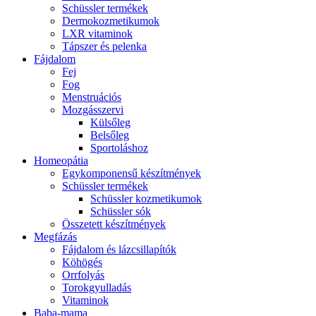
Schüssler termékek
Dermokozmetikumok
LXR vitaminok
Tápszer és pelenka
Fájdalom
Fej
Fog
Menstruációs
Mozgásszervi
Külsőleg
Belsőleg
Sportoláshoz
Homeopátia
Egykomponensű készítmények
Schüssler termékek
Schüssler kozmetikumok
Schüssler sók
Összetett készítmények
Megfázás
Fájdalom és lázcsillapítók
Köhögés
Orrfolyás
Torokgyulladás
Vitaminok
Baba-mama