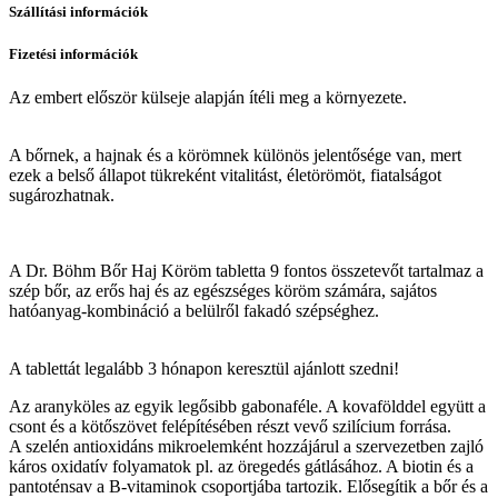
Szállítási információk
Fizetési információk
Az embert először külseje alapján ítéli meg a környezete.
A bőrnek, a hajnak és a körömnek különös jelentősége van, mert
ezek a belső állapot tükreként vitalitást, életörömöt, fiatalságot
sugározhatnak.
A Dr. Böhm Bőr Haj Köröm tabletta 9 fontos összetevőt tartalmaz a
szép bőr, az erős haj és az egészséges köröm számára, sajátos
hatóanyag-kombináció a belülről fakadó szépséghez.
A tablettát legalább 3 hónapon keresztül ajánlott szedni!
Az aranyköles az egyik legősibb gabonaféle. A kovafölddel együtt a
csont és a kötőszövet felépítésében részt vevő szilícium forrása.
A szelén antioxidáns mikroelemként hozzájárul a szervezetben zajló
káros oxidatív folyamatok pl. az öregedés gátlásához. A biotin és a
pantoténsav a B-vitaminok csoportjába tartozik. Elősegítik a bőr és a