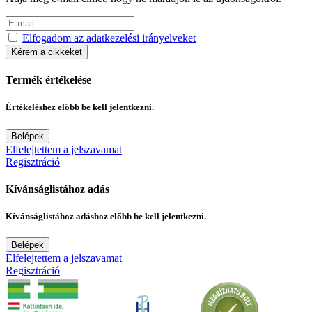
Elfogadom az adatkezelési irányelveket
Kérem a cikkeket
Termék értékelése
Értékeléshez előbb be kell jelentkezni.
Belépek
Elfelejtettem a jelszavamat
Regisztráció
Kívánságlistához adás
Kívánságlistához adáshoz előbb be kell jelentkezni.
Belépek
Elfelejtettem a jelszavamat
Regisztráció