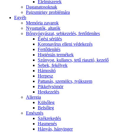
É́lelmiszerek
Daganatosoknak
Pajzsmirigy problémára
Egyéb
Memória zavarok
Nyugtatók, altatók
Bőrgyógyászat, sebkezelés, fertőtlenítes
É́gési sérülés
Koronavírus elleni védekezés
Fertőtlenítés
Higiéniás termékek
Szúnyog, kullancs, tetű riasztó, kezelő
Sebek, fekélyek
Hámosító
Herpesz
Pattanás, szemölcs, tyúkszem
Pikkelysömör
Hegkezelés
Allergia
Külsőleg
Belsőleg
Emésztés
Székrekedés
Hasmenés
Hányás, hányinger