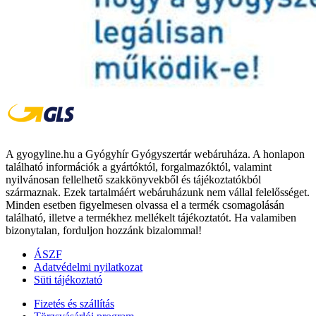
A gyogyline.hu a Gyógyhír Gyógyszertár webáruháza. A honlapon
található információk a gyártóktól, forgalmazóktól, valamint
nyilvánosan fellelhető szakkönyvekből és tájékoztatókból
származnak. Ezek tartalmáért webáruházunk nem vállal felelősséget.
Minden esetben figyelmesen olvassa el a termék csomagolásán
található, illetve a termékhez mellékelt tájékoztatót. Ha valamiben
bizonytalan, forduljon hozzánk bizalommal!
ÁSZF
Adatvédelmi nyilatkozat
Süti tájékoztató
Fizetés és szállítás