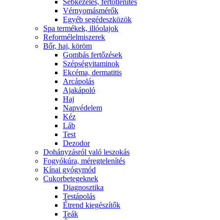
Sebkezelés, fertőtlenítés
Vérnyomásmérők
Egyéb segédeszközök
Spa termékek, illóolajok
Reformélelmiszerek
Bőr, haj, köröm
Gombás fertőzések
Szépségvitaminok
Ekcéma, dermatitis
Arcápolás
Ajakápoló
Haj
Napvédelem
Kéz
Láb
Test
Dezodor
Dohányzásról való leszokás
Fogyókúra, méregtelenítés
Kínai gyógymód
Cukorbetegeknek
Diagnosztika
Testápolás
É́trend kiegészítők
Teák