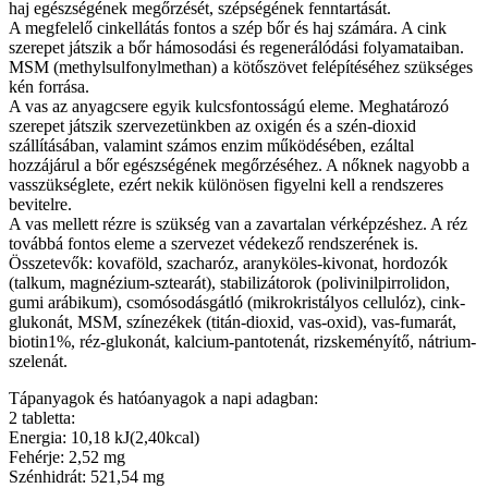
haj egészségének megőrzését, szépségének fenntartását.
A megfelelő cinkellátás fontos a szép bőr és haj számára. A cink
szerepet játszik a bőr hámosodási és regenerálódási folyamataiban.
MSM (methylsulfonylmethan) a kötőszövet felépítéséhez szükséges
kén forrása.
A vas az anyagcsere egyik kulcsfontosságú eleme. Meghatározó
szerepet játszik szervezetünkben az oxigén és a szén-dioxid
szállításában, valamint számos enzim működésében, ezáltal
hozzájárul a bőr egészségének megőrzéséhez. A nőknek nagyobb a
vasszükséglete, ezért nekik különösen figyelni kell a rendszeres
bevitelre.
A vas mellett rézre is szükség van a zavartalan vérképzéshez. A réz
továbbá fontos eleme a szervezet védekező rendszerének is.
Összetevők: kovaföld, szacharóz, aranyköles-kivonat, hordozók
(talkum, magnézium-sztearát), stabilizátorok (polivinilpirrolidon,
gumi arábikum), csomósodásgátló (mikrokristályos cellulóz), cink-
glukonát, MSM, színezékek (titán-dioxid, vas-oxid), vas-fumarát,
biotin1%, réz-glukonát, kalcium-pantotenát, rizskeményítő, nátrium-
szelenát.
Tápanyagok és hatóanyagok a napi adagban:
2 tabletta:
Energia: 10,18 kJ(2,40kcal)
Fehérje: 2,52 mg
Szénhidrát: 521,54 mg