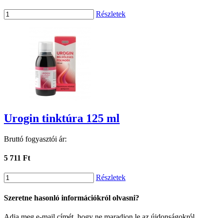
Részletek
Urogin tinktúra 125 ml
Bruttó fogyasztói ár:
5 711 Ft
Részletek
Szeretne hasonló információkról olvasni?
Adja meg e-mail címét, hogy ne maradjon le az újdonságokról.