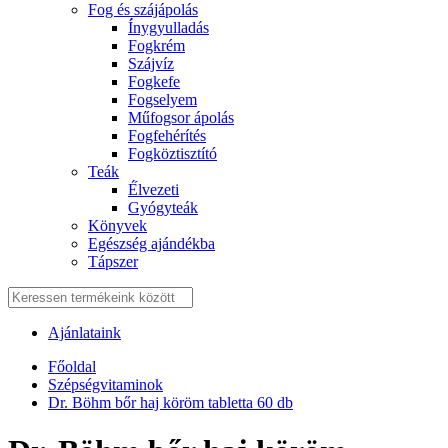
Fog és szájápolás
Í́nygyulladás
Fogkrém
Szájvíz
Fogkefe
Fogselyem
Műfogsor ápolás
Fogfehérítés
Fogköztisztító
Teák
É́lvezeti
Gyógyteák
Könyvek
Egészség ajándékba
Tápszer
Ajánlataink
Főoldal
Szépségvitaminok
Dr. Böhm bőr haj köröm tabletta 60 db