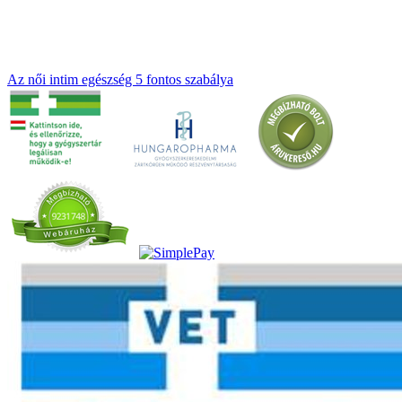
Az női intim egészség 5 fontos szabálya