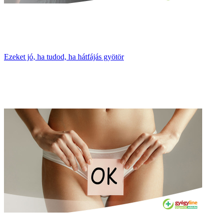
Ezeket jó, ha tudod, ha hátfájás gyötör