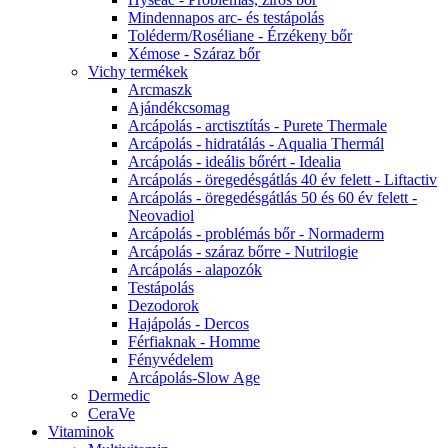
Mindennapos arc- és testápolás
Toléderm/Roséliane - Érzékeny bőr
Xémose - Száraz bőr
Vichy termékek
Arcmaszk
Ajándékcsomag
Arcápolás - arctisztítás - Purete Thermale
Arcápolás - hidratálás - Aqualia Thermál
Arcápolás - ideális bőrért - Idealia
Arcápolás - öregedésgátlás 40 év felett - Liftactiv
Arcápolás - öregedésgátlás 50 és 60 év felett -
Neovadiol
Arcápolás - problémás bőr - Normaderm
Arcápolás - száraz bőrre - Nutrilogie
Arcápolás - alapozók
Testápolás
Dezodorok
Hajápolás - Dercos
Férfiaknak - Homme
Fényvédelem
Arcápolás-Slow Age
Dermedic
CeraVe
Vitaminok