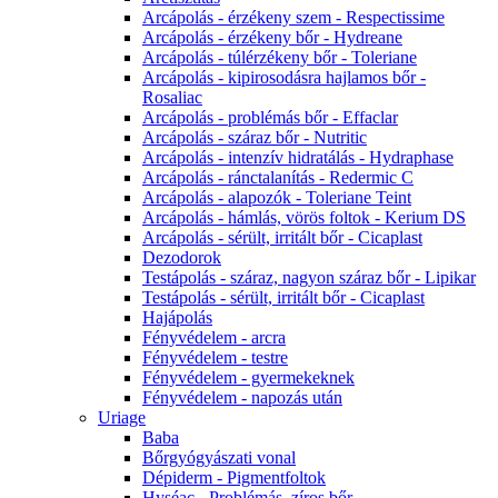
Arcápolás - érzékeny szem - Respectissime
Arcápolás - érzékeny bőr - Hydreane
Arcápolás - túlérzékeny bőr - Toleriane
Arcápolás - kipirosodásra hajlamos bőr -
Rosaliac
Arcápolás - problémás bőr - Effaclar
Arcápolás - száraz bőr - Nutritic
Arcápolás - intenzív hidratálás - Hydraphase
Arcápolás - ránctalanítás - Redermic C
Arcápolás - alapozók - Toleriane Teint
Arcápolás - hámlás, vörös foltok - Kerium DS
Arcápolás - sérült, irritált bőr - Cicaplast
Dezodorok
Testápolás - száraz, nagyon száraz bőr - Lipikar
Testápolás - sérült, irritált bőr - Cicaplast
Hajápolás
Fényvédelem - arcra
Fényvédelem - testre
Fényvédelem - gyermekeknek
Fényvédelem - napozás után
Uriage
Baba
Bőrgyógyászati vonal
Dépiderm - Pigmentfoltok
Hyséac - Problémás, zíros bőr