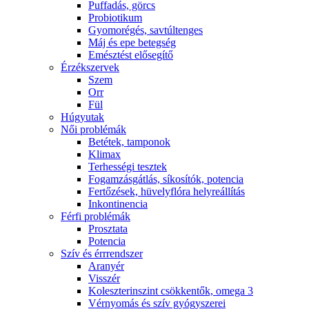
Puffadás, görcs
Probiotikum
Gyomorégés, savtúltenges
Máj és epe betegség
Emésztést elősegítő
Érzékszervek
Szem
Orr
Fül
Húgyutak
Női problémák
Betétek, tamponok
Klimax
Terhességi tesztek
Fogamzásgátlás, síkosítók, potencia
Fertőzések, hüvelyflóra helyreállítás
Inkontinencia
Férfi problémák
Prosztata
Potencia
Szív és érrrendszer
Aranyér
Visszér
Koleszterinszint csökkentők, omega 3
Vérnyomás és szív gyógyszerei