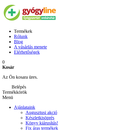
Termékek
Rólunk
Blog
A vásárlás menete
Elérhetőségek
0
Kosár
Az Ön kosara üres.
Belépés
Termékkörök
Menü
Ajánlataink
Augusztusi akció
Készletkisöprés
Könyv kiárusítás!
Fix áras termékek