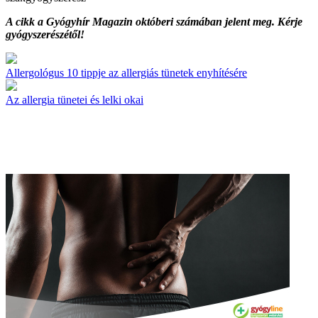
A cikk a Gyógyhír Magazin októberi számában jelent meg. Kérje
gyógyszerészétől!
Allergológus 10 tippje az allergiás tünetek enyhítésére
Az allergia tünetei és lelki okai