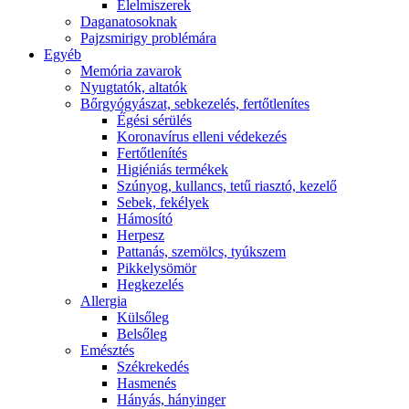
É́lelmiszerek
Daganatosoknak
Pajzsmirigy problémára
Egyéb
Memória zavarok
Nyugtatók, altatók
Bőrgyógyászat, sebkezelés, fertőtlenítes
É́gési sérülés
Koronavírus elleni védekezés
Fertőtlenítés
Higiéniás termékek
Szúnyog, kullancs, tetű riasztó, kezelő
Sebek, fekélyek
Hámosító
Herpesz
Pattanás, szemölcs, tyúkszem
Pikkelysömör
Hegkezelés
Allergia
Külsőleg
Belsőleg
Emésztés
Székrekedés
Hasmenés
Hányás, hányinger