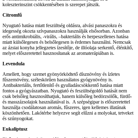
koleszterinszint csökkentésében is szerepet játszik.
Citromfű
Nyugtató hatása miatt feszültség oldásra, alvási panaszokra és
idegesség okozta szívpanaszokra használják elsősorban. Azonban
erős antimikrobiális, -virális, –bakteriális és herpeszellenes hatása
miatt külsőlegesen és belsőlegesen is érdemes használni. Nemcsak
az ázsiai konyha jellegzetes ízesítője, de illóolaja serkentő, élénkítő,
melyet előszeretettel hasznosítanak az aromaterápiában is.
Levendula
Amellett, hogy szemet gyönyörködtető dísznövény és ízletes
fűszernövény, széleskörűen használatos gyógynövény is.
Antibakteriális, fertőtlenítő és gyulladáscsökkentő hatása miatt
fontos a gyógyászatban. Nyugtató és feszültségoldó hatását nem
csak belsőleg hasznosíthatjuk, hanem külsőleg bedörzsölők, fürdő-
és masszázsolajok használatával is. A szépségipar is előszeretettel
használja csodálatosan aromás, fűszeres, igen kellemes illatának
köszönhetően. Lakótérbe helyezve segít elűzni a molyokat, tetveket
és szúnyogokat.
Eukaliptusz