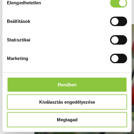
Kilenc gyógynövény
Elengedhetetlen
kiválasztása
egészségünk szolgálatában
Beállítások
Statisztikai
Marketing
Rendben
Kiválasztás engedélyezése
Megtagad