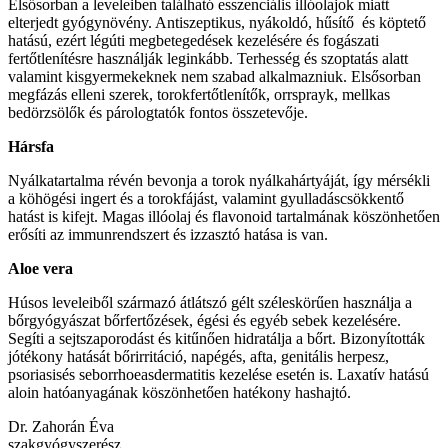
Elsősorban a leveleiben található esszenciális illóolajok miatt
elterjedt gyógynövény. Antiszeptikus, nyákoldó, hűsítő és köptető
hatású, ezért légúti megbetegedések kezelésére és fogászati
fertőtlenítésre használják leginkább. Terhesség és szoptatás alatt
valamint kisgyermekeknek nem szabad alkalmazniuk. Elsősorban
megfázás elleni szerek, torokfertőtlenítők, orrsprayk, mellkas
bedörzsölők és párologtatók fontos összetevője.
Hársfa
Nyálkatartalma révén bevonja a torok nyálkahártyáját, így mérsékli
a köhögési ingert és a torokfájást, valamint gyulladáscsökkentő
hatást is kifejt. Magas illóolaj és flavonoid tartalmának köszönhetően
erősíti az immunrendszert és izzasztó hatása is van.
Aloe vera
Húsos leveleiből származó átlátszó gélt széleskörűen használja a
bőrgyógyászat bőrfertőzések, égési és egyéb sebek kezelésére.
Segíti a sejtszaporodást és kitűnően hidratálja a bőrt. Bizonyították
jótékony hatását bőrirritáció, napégés, afta, genitális herpesz,
psoriasisés seborrhoeasdermatitis kezelése esetén is. Laxatív hatású
aloin hatóanyagának köszönhetően hatékony hashajtó.
Dr. Zahorán Éva
szakgyógyszerész