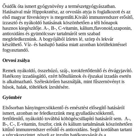
Ősidők óta ismert gyógynövény a természetgyógyászatban.
Hatásaival már Hippokratész, az orvoslás atyja is foglalkozott és az
első magyar füveskönyv is megemlíti.Kiváló immunrendszer erősítő,
izzasztó és nyákoldó hatásának köszönhetően a téli hónapok
hasznos kiegészítője. A-, B-, C-vitamin, kálium,flavonoid,szaponin,
antioxidáns és gyümölcssav tartalmáról sem szabad
megfeledkeznünk. A bogyójából ízletes lé, szörp és lekvár
készíthető. Víz- és hashajtó hatása miatt azonban körültekintéssel
fogyasztandó.
Orvosi zsálya
Remek nyákoldó, összehúzó, száj-, torokfertőtlenítő és étvágyjavító.
Hatékony izzadásgátló, ezért hőhullámok és éjszakai izzadás esetén
is alkalmazható. Széleskörűen használják, mint fűszernövényt is
húsok, halak, töltelékek ízesítésére.
Gyömbér
Elsősorban hányingercsökkentő és emésztést elősegítő hatásáról
ismert, azonban ne feledkezzünk meg gyulladáscsökkentő,
fertőtlenítő, nyákoldó továbbá köhögéscsillapító hatásáról sem. A-,
B-, C-, E-vitamin, foszfor, cink és kálium tartalmának köszönhetően
kitűnő immunrendszer erősítő és antioxidáns. Segít kordában tartani
a vércukorszintet, növeli az inzulin hatékonyságát és a