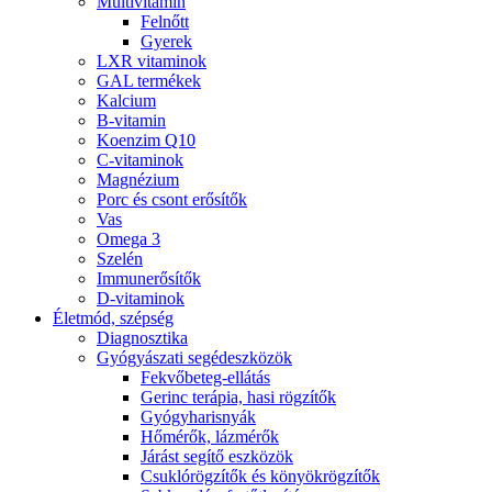
Multivitamin
Felnőtt
Gyerek
LXR vitaminok
GAL termékek
Kalcium
B-vitamin
Koenzim Q10
C-vitaminok
Magnézium
Porc és csont erősítők
Vas
Omega 3
Szelén
Immunerősítők
D-vitaminok
Életmód, szépség
Diagnosztika
Gyógyászati segédeszközök
Fekvőbeteg-ellátás
Gerinc terápia, hasi rögzítők
Gyógyharisnyák
Hőmérők, lázmérők
Járást segítő eszközök
Csuklórögzítők és könyökrögzítők