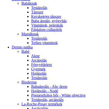
Babáknak
Testápolás
Tápszer
Kecsketejes tápszer
Baba ápolás, gyógyítás
Vitaminok, pelenkák
Fájdalom csillapítók
Mamáknak
Testápolás
Terhes vitaminok
Dermo patika
Babé
Akne
Arcápolás
Fényvédelem
Gyermek
Hajápolás
Testápolás
Bioderma
Babaápolás - Abc derm
Hajápolás - Nodé
Pigmentfoltos bőr - White objective
Testápolás, arcápolás
La-Roche-Posay termékek
Arctisztítás