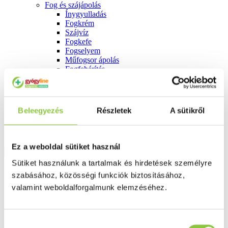
Fog és szájápolás
Í́nygyulladás
Fogkrém
Szájvíz
Fogkefe
Fogselyem
Műfogsor ápolás
Fogfehérítés
Fogköztisztító
Teák
É́lvezeti
Gyógyteák
Beleegyezés
Részletek
A sütikről
Könyvek
Egészség ajándékba
Tápszer
Ez a weboldal sütiket használ
Sütiket használunk a tartalmak és hirdetések személyre
Ajánlataink
szabásához, közösségi funkciók biztosításához,
Főoldal
valamint weboldalforgalmunk elemzéséhez.
Blog
Kilenc gyógynövény egészségünk szolgálatában
Hozzájárulás