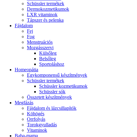
Schüssler termékek
Dermokozmetikumok
LXR vitaminok
Tápszer és pelenka
Fájdalom
Fej
Fog
Menstruációs
Mozgásszervi
Külsőleg
Belsőleg
Sportoláshoz
Homeopátia
Egykomponensű készítmények
Schüssler termékek
Schüssler kozmetikumok
Schüssler sók
Összetett készítmények
Megfázás
Fájdalom és lázcsillapítók
Köhögés
Orrfolyás
Torokgyulladás
Vitaminok
Baba-mama