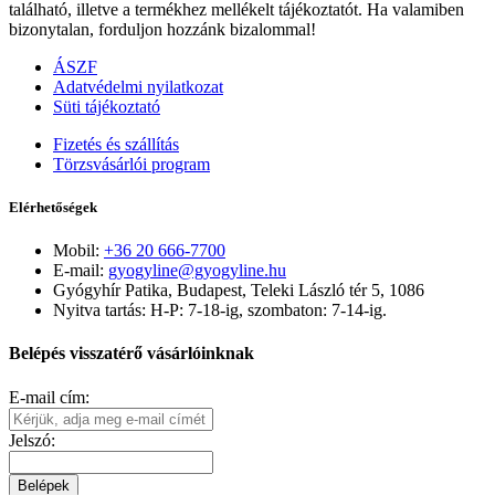
található, illetve a termékhez mellékelt tájékoztatót. Ha valamiben
bizonytalan, forduljon hozzánk bizalommal!
ÁSZF
Adatvédelmi nyilatkozat
Süti tájékoztató
Fizetés és szállítás
Törzsvásárlói program
Elérhetőségek
Mobil:
+36 20 666-7700
E-mail:
gyogyline@gyogyline.hu
Gyógyhír Patika, Budapest, Teleki László tér 5, 1086
Nyitva tartás: H-P: 7-18-ig, szombaton: 7-14-ig.
Belépés visszatérő vásárlóinknak
E-mail cím:
Jelszó:
Belépek