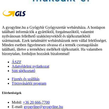
A gyogyline.hu a Gyógyhír Gyógyszertár webáruháza. A honlapon
található információk a gyártóktól, forgalmazóktól, valamint
nyilvánosan fellelhető szakkönyvekből és tájékoztatókból
származnak. Ezek tartalmáért webáruházunk nem vállal felelősséget.
Minden esetben figyelmesen olvassa el a termék csomagolásán
található, illetve a termékhez mellékelt tájékoztatót. Ha valamiben
bizonytalan, forduljon hozzánk bizalommal!
ÁSZF
Adatvédelmi nyilatkozat
Süti tájékoztató
Fizetés és szállítás
Törzsvásárlói program
Elérhetőségek
Mobil:
+36 20 666-7700
E-mail:
gyogyline@gyogyline.hu