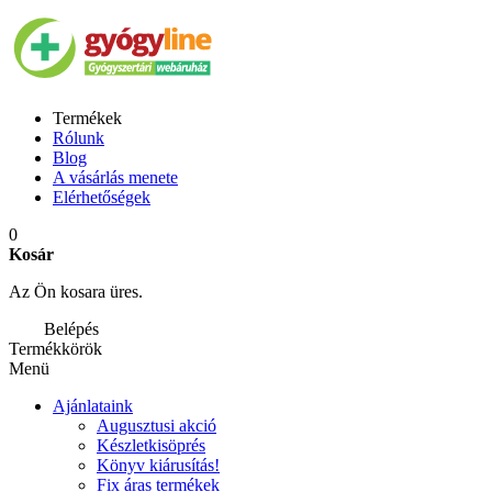
Termékek
Rólunk
Blog
A vásárlás menete
Elérhetőségek
0
Kosár
Az Ön kosara üres.
Belépés
Termékkörök
Menü
Ajánlataink
Augusztusi akció
Készletkisöprés
Könyv kiárusítás!
Fix áras termékek