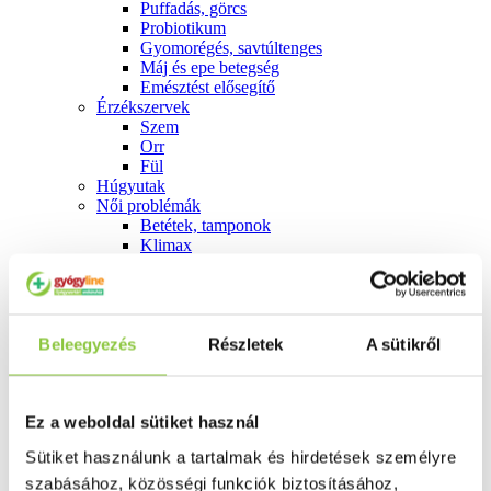
Puffadás, görcs
Probiotikum
Gyomorégés, savtúltenges
Máj és epe betegség
Emésztést elősegítő
Érzékszervek
Szem
Orr
Fül
Húgyutak
Női problémák
Betétek, tamponok
Klimax
Terhességi tesztek
Fogamzásgátlás, síkosítók, potencia
Fertőzések, hüvelyflóra helyreállítás
Inkontinencia
Férfi problémák
Beleegyezés
Részletek
A sütikről
Prosztata
Potencia
Szív és érrrendszer
Ez a weboldal sütiket használ
Aranyér
Visszér
Sütiket használunk a tartalmak és hirdetések személyre
Koleszterinszint csökkentők, omega 3
Vérnyomás és szív gyógyszerei
szabásához, közösségi funkciók biztosításához,