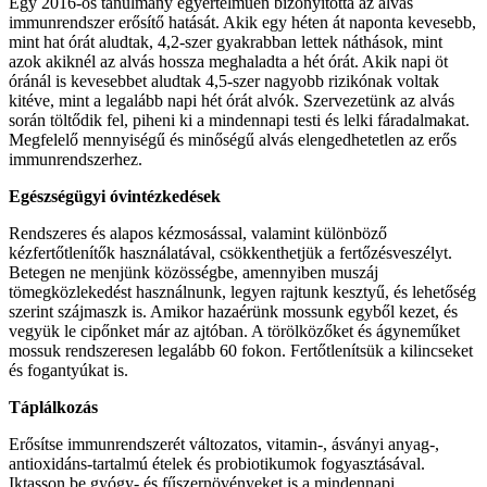
Egy 2016-os tanulmány egyértelműen bizonyította az alvás
immunrendszer erősítő hatását. Akik egy héten át naponta kevesebb,
mint hat órát aludtak, 4,2-szer gyakrabban lettek náthások, mint
azok akiknél az alvás hossza meghaladta a hét órát. Akik napi öt
óránál is kevesebbet aludtak 4,5-szer nagyobb rizikónak voltak
kitéve, mint a legalább napi hét órát alvók. Szervezetünk az alvás
során töltődik fel, piheni ki a mindennapi testi és lelki fáradalmakat.
Megfelelő mennyiségű és minőségű alvás elengedhetetlen az erős
immunrendszerhez.
Egészségügyi óvintézkedések
Rendszeres és alapos kézmosással, valamint különböző
kézfertőtlenítők használatával, csökkenthetjük a fertőzésveszélyt.
Betegen ne menjünk közösségbe, amennyiben muszáj
tömegközlekedést használnunk, legyen rajtunk kesztyű, és lehetőség
szerint szájmaszk is. Amikor hazaérünk mossunk egyből kezet, és
vegyük le cipőnket már az ajtóban. A törölközőket és ágyneműket
mossuk rendszeresen legalább 60 fokon. Fertőtlenítsük a kilincseket
és fogantyúkat is.
Táplálkozás
Erősítse immunrendszerét változatos, vitamin-, ásványi anyag-,
antioxidáns-tartalmú ételek és probiotikumok fogyasztásával.
Iktasson be gyógy- és fűszernövényeket is a mindennapi