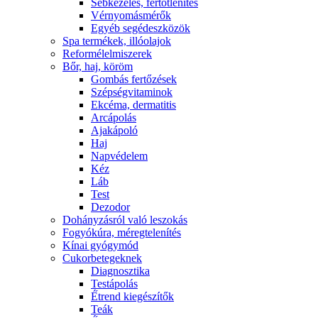
Sebkezelés, fertőtlenítés
Vérnyomásmérők
Egyéb segédeszközök
Spa termékek, illóolajok
Reformélelmiszerek
Bőr, haj, köröm
Gombás fertőzések
Szépségvitaminok
Ekcéma, dermatitis
Arcápolás
Ajakápoló
Haj
Napvédelem
Kéz
Láb
Test
Dezodor
Dohányzásról való leszokás
Fogyókúra, méregtelenítés
Kínai gyógymód
Cukorbetegeknek
Diagnosztika
Testápolás
É́trend kiegészítők
Teák