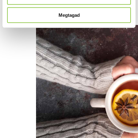
Készüljön fel a hideg
évszakokra!
Megtagad