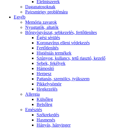
É́lelmiszerek
Daganatosoknak
Pajzsmirigy problémára
Egyéb
Memória zavarok
Nyugtatók, altatók
Bőrgyógyászat, sebkezelés, fertőtlenítes
É́gési sérülés
Koronavírus elleni védekezés
Fertőtlenítés
Higiéniás termékek
Szúnyog, kullancs, tetű riasztó, kezelő
Sebek, fekélyek
Hámosító
Herpesz
Pattanás, szemölcs, tyúkszem
Pikkelysömör
Hegkezelés
Allergia
Külsőleg
Belsőleg
Emésztés
Székrekedés
Hasmenés
Hányás, hányinger