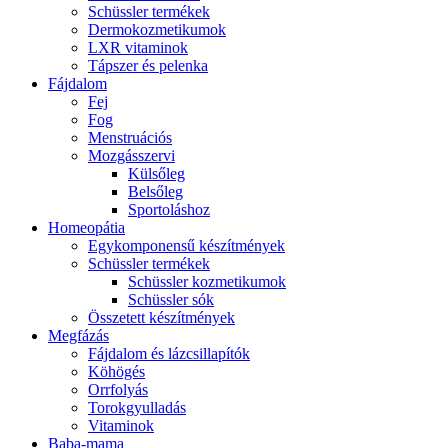
Schüssler termékek
Dermokozmetikumok
LXR vitaminok
Tápszer és pelenka
Fájdalom
Fej
Fog
Menstruációs
Mozgásszervi
Külsőleg
Belsőleg
Sportoláshoz
Homeopátia
Egykomponensű készítmények
Schüssler termékek
Schüssler kozmetikumok
Schüssler sók
Összetett készítmények
Megfázás
Fájdalom és lázcsillapítók
Köhögés
Orrfolyás
Torokgyulladás
Vitaminok
Baba-mama