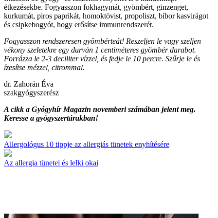
étkezésekbe. Fogyasszon fokhagymát, gyömbért, ginzenget,
kurkumát, piros paprikát, homoktövist, propoliszt, bíbor kasvirágot
és csipkebogyót, hogy erősítse immunrendszerét.
Fogyasszon rendszeresen gyömbérteát! Reszeljen le vagy szeljen
vékony szeletekre egy durván 1 centiméteres gyömbér darabot.
Forrázza le 2-3 deciliter vízzel, és fedje le 10 percre. Szűrje le és
ízesítse mézzel, citrommal.
dr. Zahorán Éva
szakgyógyszerész
A cikk a Gyógyhír Magazin novemberi számában jelent meg.
Keresse a gyógyszertárakban!
Allergológus 10 tippje az allergiás tünetek enyhítésére
Az allergia tünetei és lelki okai