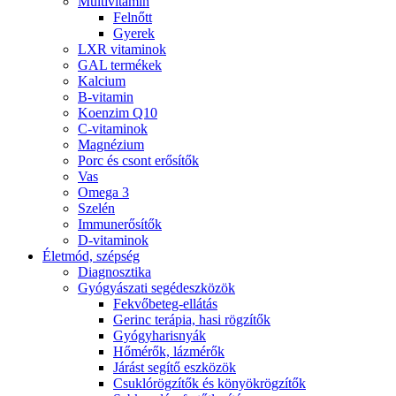
Multivitamin
Felnőtt
Gyerek
LXR vitaminok
GAL termékek
Kalcium
B-vitamin
Koenzim Q10
C-vitaminok
Magnézium
Porc és csont erősítők
Vas
Omega 3
Szelén
Immunerősítők
D-vitaminok
Életmód, szépség
Diagnosztika
Gyógyászati segédeszközök
Fekvőbeteg-ellátás
Gerinc terápia, hasi rögzítők
Gyógyharisnyák
Hőmérők, lázmérők
Járást segítő eszközök
Csuklórögzítők és könyökrögzítők