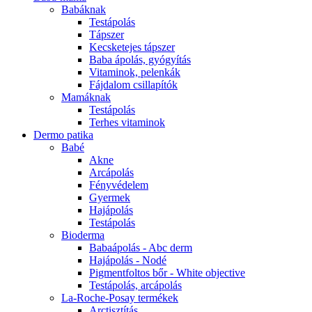
Babáknak
Testápolás
Tápszer
Kecsketejes tápszer
Baba ápolás, gyógyítás
Vitaminok, pelenkák
Fájdalom csillapítók
Mamáknak
Testápolás
Terhes vitaminok
Dermo patika
Babé
Akne
Arcápolás
Fényvédelem
Gyermek
Hajápolás
Testápolás
Bioderma
Babaápolás - Abc derm
Hajápolás - Nodé
Pigmentfoltos bőr - White objective
Testápolás, arcápolás
La-Roche-Posay termékek
Arctisztítás