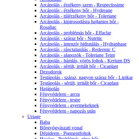
Arcápolás - érzékeny szem - Respectissime
Arcápolás - érzékeny bőr - Hydreane
Arcápolás - túlérzékeny bőr - Toleriane
Arcápolás - kipirosodásra hajlamos bőr -
Rosaliac
Arcápolás - problémás bőr - Effaclar
Arcápolás - száraz bőr - Nutritic
Arcápolás - intenzív hidratálás - Hydraphase
Arcápolás - ránctalanítás - Redermic C
Arcápolás - alapozók - Toleriane Teint
Arcápolás - hámlás, vörös foltok - Kerium DS
Arcápolás - sérült, irritált bőr - Cicaplast
Dezodorok
Testápolás - száraz, nagyon száraz bőr - Lipikar
Testápolás - sérült, irritált bőr - Cicaplast
Hajápolás
Fényvédelem - arcra
Fényvédelem - testre
Fényvédelem - gyermekeknek
Fényvédelem - napozás után
Uriage
Baba
Bőrgyógyászati vonal
Dépiderm - Pigmentfoltok
Hyséac - Problémás, zíros bőr