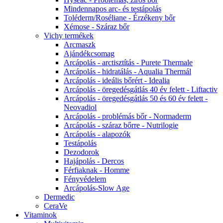
Mindennapos arc- és testápolás
Toléderm/Roséliane - Érzékeny bőr
Xémose - Száraz bőr
Vichy termékek
Arcmaszk
Ajándékcsomag
Arcápolás - arctisztítás - Purete Thermale
Arcápolás - hidratálás - Aqualia Thermál
Arcápolás - ideális bőrért - Idealia
Arcápolás - öregedésgátlás 40 év felett - Liftactiv
Arcápolás - öregedésgátlás 50 és 60 év felett -
Neovadiol
Arcápolás - problémás bőr - Normaderm
Arcápolás - száraz bőrre - Nutrilogie
Arcápolás - alapozók
Testápolás
Dezodorok
Hajápolás - Dercos
Férfiaknak - Homme
Fényvédelem
Arcápolás-Slow Age
Dermedic
CeraVe
Vitaminok