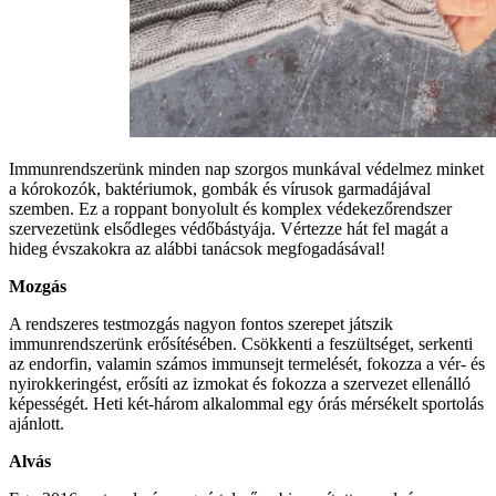
Immunrendszerünk minden nap szorgos munkával védelmez minket
a kórokozók, baktériumok, gombák és vírusok garmadájával
szemben. Ez a roppant bonyolult és komplex védekezőrendszer
szervezetünk elsődleges védőbástyája. Vértezze hát fel magát a
hideg évszakokra az alábbi tanácsok megfogadásával!
Mozgás
A rendszeres testmozgás nagyon fontos szerepet játszik
immunrendszerünk erősítésében. Csökkenti a feszültséget, serkenti
az endorfin, valamin számos immunsejt termelését, fokozza a vér- és
nyirokkeringést, erősíti az izmokat és fokozza a szervezet ellenálló
képességét. Heti két-három alkalommal egy órás mérsékelt sportolás
ajánlott.
Alvás