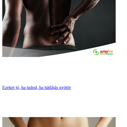
Ezeket jó, ha tudod, ha hátfájás gyötör