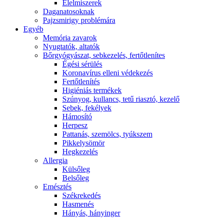
É́lelmiszerek
Daganatosoknak
Pajzsmirigy problémára
Egyéb
Memória zavarok
Nyugtatók, altatók
Bőrgyógyászat, sebkezelés, fertőtlenítes
É́gési sérülés
Koronavírus elleni védekezés
Fertőtlenítés
Higiéniás termékek
Szúnyog, kullancs, tetű riasztó, kezelő
Sebek, fekélyek
Hámosító
Herpesz
Pattanás, szemölcs, tyúkszem
Pikkelysömör
Hegkezelés
Allergia
Külsőleg
Belsőleg
Emésztés
Székrekedés
Hasmenés
Hányás, hányinger