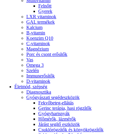
Multivitamin
Felnőtt
Gyerek
LXR vitaminok
GAL termékek
Kalcium
B-vitamin
Koenzim Q10
C-vitaminok
Magnézium
Porc és csont erősítők
Vas
Omega 3
Szelén
Immunerősítők
D-vitaminok
Életmód, szépség
Diagnosztika
Gyógyászati segédeszközök
Fekvőbeteg-ellátás
Gerinc terápia, hasi rögzítők
Gyógyharisnyák
Hőmérők, lázmérők
Járást segítő eszközök
Csuklórögzítők és könyökrögzítők