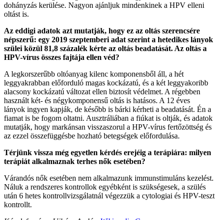
dohányzás kerülése. Nagyon ajánljuk mindenkinek a HPV elleni
oltást is.
Az eddigi adatok azt mutatják, hogy ez az oltás szerencsére
népszerű: egy 2019 szeptemberi adat szerint a hetedikes lányok
szülei közül 81,8 százalék kérte az oltás beadatását. Az oltás a
HPV-vírus összes fajtája ellen véd?
A legkorszerűbb oltóanyag kilenc komponensből áll, a hét
leggyakrabban előforduló magas kockázatú, és a két leggyakoribb
alacsony kockázatú változat ellen biztosít védelmet. A régebben
használt két- és négykomponensű oltás is hatásos. A 12 éves
lányok ingyen kapják, de később is bárki kérheti a beadatását. Én a
fiamat is be fogom oltatni. Ausztráliában a fiúkat is oltják, és adatok
mutatják, hogy markánsan visszaszorul a HPV-vírus fertőzöttség és
az ezzel összefüggésbe hozható betegségek előfordulása.
Térjünk vissza még egyetlen kérdés erejéig a terápiára: milyen
terápiát alkalmaznak terhes nők esetében?
Várandós nők esetében nem alkalmazunk immunstimuláns kezelést.
Náluk a rendszeres kontrollok egyébként is szükségesek, a szülés
után 6 hetes kontrollvizsgálatnál végezzük a cytologiai és HPV-teszt
kontrollt.