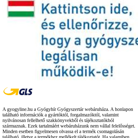
A gyogyline.hu a Gyógyhír Gyógyszertár webáruháza. A honlapon
található információk a gyártóktól, forgalmazóktól, valamint
nyilvánosan fellelhető szakkönyvekből és tájékoztatókból
származnak. Ezek tartalmáért webáruházunk nem vállal felelősséget.
Minden esetben figyelmesen olvassa el a termék csomagolásán
található, illetve a termékhez mellékelt tájékoztatót. Ha valamiben