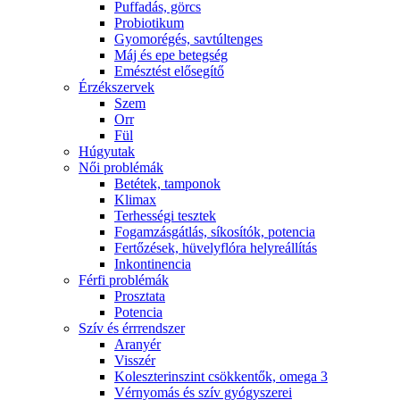
Puffadás, görcs
Probiotikum
Gyomorégés, savtúltenges
Máj és epe betegség
Emésztést elősegítő
Érzékszervek
Szem
Orr
Fül
Húgyutak
Női problémák
Betétek, tamponok
Klimax
Terhességi tesztek
Fogamzásgátlás, síkosítók, potencia
Fertőzések, hüvelyflóra helyreállítás
Inkontinencia
Férfi problémák
Prosztata
Potencia
Szív és érrrendszer
Aranyér
Visszér
Koleszterinszint csökkentők, omega 3
Vérnyomás és szív gyógyszerei