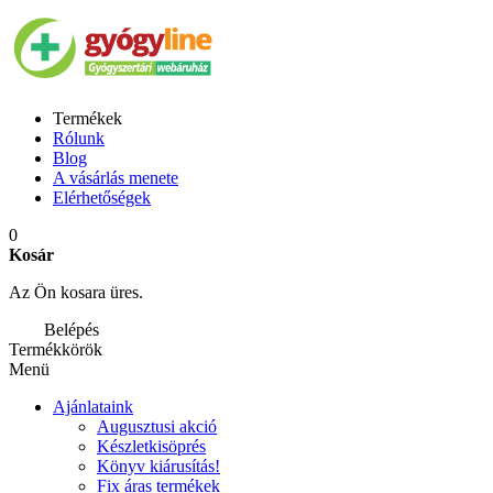
Termékek
Rólunk
Blog
A vásárlás menete
Elérhetőségek
0
Kosár
Az Ön kosara üres.
Belépés
Termékkörök
Menü
Ajánlataink
Augusztusi akció
Készletkisöprés
Könyv kiárusítás!
Fix áras termékek