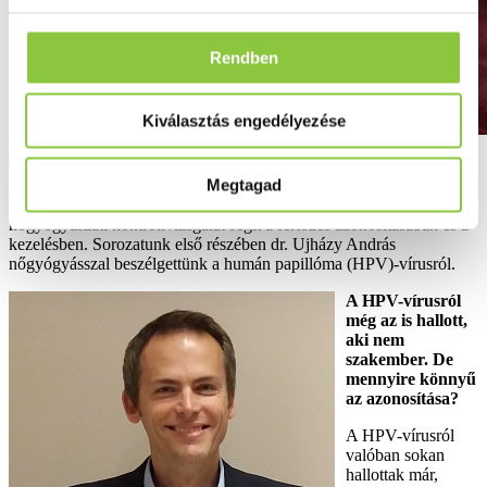
Rendben
Kiválasztás engedélyezése
Tudtad, hogy vannak olyan fertőzések, amelyeknek – legalábbis
Megtagad
kezdetben – nincs tünetük, mégis okozhatnak problémát, ha
terhesség előtt állsz, vagy már várandós is vagy? Szerencsére a
nőgyógyászati kontrollvizsgálat segít a fertőzés azonosításában és a
kezelésben. Sorozatunk első részében dr. Ujházy András
nőgyógyásszal beszélgettünk a humán papillóma (HPV)-vírusról.
A HPV-vírusról
még az is hallott,
aki nem
szakember. De
mennyire könnyű
az azonosítása?
A HPV-vírusról
valóban sokan
hallottak már,