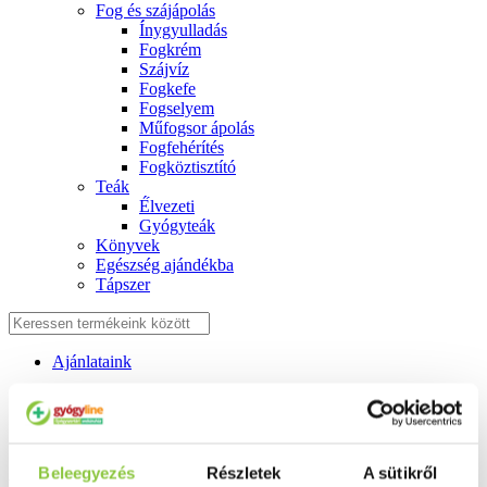
Fog és szájápolás
Í́nygyulladás
Fogkrém
Szájvíz
Fogkefe
Fogselyem
Műfogsor ápolás
Fogfehérítés
Fogköztisztító
Teák
É́lvezeti
Gyógyteák
Könyvek
Egészség ajándékba
Tápszer
Ajánlataink
Főoldal
Blog
Ezért veszélyes a HPV-vírus a gyereket tervező nők számára
Beleegyezés
Részletek
A sütikről