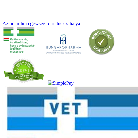
Az női intim egészség 5 fontos szabálya