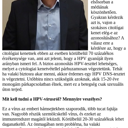
elsősorban a
médiának
köszönhetően.
Gyakran kérdezik
azt is, vajon a
szokásos citológai
kenet elég-e az
azonosításához? A
válasz erre a
kérdésre az, hogy a
citológiai kenetnek ebben az esetben körülbelül 70 százalékos
érzékenysége van, ami azt jelenti, hogy a HPV gyanúját ilyen
arányban ismeri fel. A biztos azonosítás HPV-teszttel lehetséges,
melyet a cytologiai kenetvétellel párhuzamosan végeztetünk. Tehát
ha valaki biztosra akar menni, akkor érdemes egy HPV DNS-tesztet
is végeztetni. Utóbbira nincs szükségük azoknak, akik 15-20 éve
monogám párkapcsolatban élnek, mert ez a betegség csak szexuális
úton terjed.
Mit kell tudni a HPV-vírusról? Mennyire veszélyes?
Ez a vírus az emberi hámsejtekben szaporodik, több tucat fajtája
van. Nagyobb részük szemölcskeltő vírus, és ezeket az
immunrendszer magától leküzdi. Körülbelül 20-30 százalékuk lehet
daganatkeltő. Az önmagában nem probléma, ha valaki