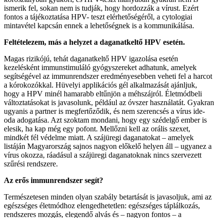
ismerik fel, sokan nem is tudják, hogy hordozzák a vírust. Ezért
fontos a tájékoztatása HPV- teszt elérhetőségéről, a cytologiai
mintavétel kapcsán ennek a lehetőségnek is a kommunikálása.
Feltételezem, más a helyzet a daganatkeltő HPV esetén.
Magas rizikójú, tehát daganatkeltő HPV igazolása esetén
kezelésként immunstimuláló gyógyszereket adhatunk, amelyek
segítségével az immunrendszer eredményesebben veheti fel a harcot
a kórokozókkal. Hüvelyi applikációs gél alkalmazását ajánljuk,
hogy a HPV minél hamarabb eltűnjön a méhszájról. Életmódbeli
változtatásokat is javasolunk, például az óvszer használatát. Gyakran
ugyanis a partner is megfertőződik, és nem szerencsés a vírus ide-
oda adogatása. Azt szoktam mondani, hogy egy szédelgő ember is
elesik, ha kap még egy pofont. Mellőzni kell az orális szexet,
mindkét fél védelme miatt. A szájüregi daganatokat – amelyek
listáján Magyarország sajnos nagyon előkelő helyen áll – ugyanez a
vírus okozza, ráadásul a szájüregi daganatoknak nincs szervezett
szűrési rendszere.
Az erős immunrendszer segít?
Természetesen minden olyan szabály betartását is javasoljuk, ami az
egészséges életmódhoz elengedhetetlen: egészséges táplálkozás,
rendszeres mozgás, elegendő alvás és – nagyon fontos – a