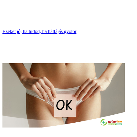
Ezeket jó, ha tudod, ha hátfájás gyötör