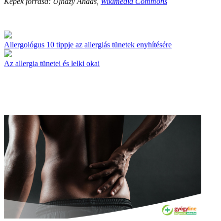
Képek forrása: Ujházy Andás,
Wikimedia Commons
Allergológus 10 tippje az allergiás tünetek enyhítésére
Az allergia tünetei és lelki okai