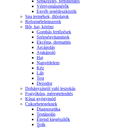
Sebkezelés, fertőtlenítés
Vérnyomásmérők
Egyéb segédeszközök
Spa termékek, illóolajok
Reformélelmiszerek
Bőr, haj, köröm
Gombás fertőzések
Szépségvitaminok
Ekcéma, dermatitis
Arcápolás
Ajakápoló
Haj
Napvédelem
Kéz
Láb
Test
Dezodor
Dohányzásról való leszokás
Fogyókúra, méregtelenítés
Kínai gyógymód
Cukorbetegeknek
Diagnosztika
Testápolás
É́trend kiegészítők
Teák