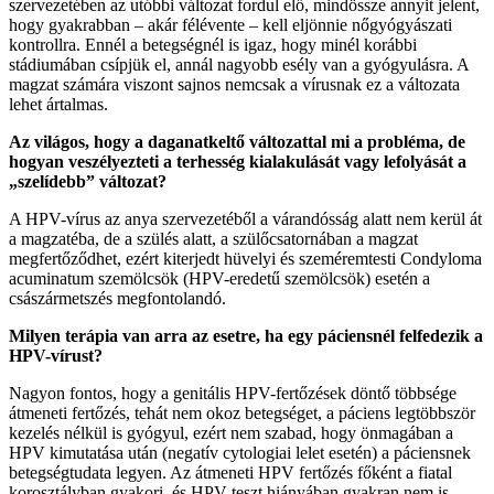
szervezetében az utóbbi változat fordul elő, mindössze annyit jelent,
hogy gyakrabban – akár félévente – kell eljönnie nőgyógyászati
kontrollra. Ennél a betegségnél is igaz, hogy minél korábbi
stádiumában csípjük el, annál nagyobb esély van a gyógyulásra. A
magzat számára viszont sajnos nemcsak a vírusnak ez a változata
lehet ártalmas.
Az világos, hogy a daganatkeltő változattal mi a probléma, de
hogyan veszélyezteti a terhesség kialakulását vagy lefolyását a
„szelídebb” változat?
A HPV-vírus az anya szervezetéből a várandósság alatt nem kerül át
a magzatéba, de a szülés alatt, a szülőcsatornában a magzat
megfertőződhet, ezért kiterjedt hüvelyi és szeméremtesti Condyloma
acuminatum szemölcsök (HPV-eredetű szemölcsök) esetén a
császármetszés megfontolandó.
Milyen terápia van arra az esetre, ha egy páciensnél felfedezik a
HPV-vírust?
Nagyon fontos, hogy a genitális HPV-fertőzések döntő többsége
átmeneti fertőzés, tehát nem okoz betegséget, a páciens legtöbbször
kezelés nélkül is gyógyul, ezért nem szabad, hogy önmagában a
HPV kimutatása után (negatív cytologiai lelet esetén) a páciensnek
betegségtudata legyen. Az átmeneti HPV fertőzés főként a fiatal
korosztályban gyakori, és HPV-teszt hiányában gyakran nem is