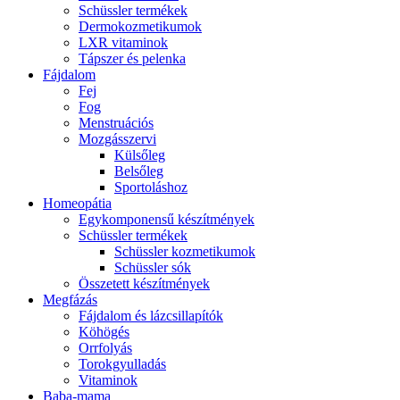
Schüssler termékek
Dermokozmetikumok
LXR vitaminok
Tápszer és pelenka
Fájdalom
Fej
Fog
Menstruációs
Mozgásszervi
Külsőleg
Belsőleg
Sportoláshoz
Homeopátia
Egykomponensű készítmények
Schüssler termékek
Schüssler kozmetikumok
Schüssler sók
Összetett készítmények
Megfázás
Fájdalom és lázcsillapítók
Köhögés
Orrfolyás
Torokgyulladás
Vitaminok
Baba-mama