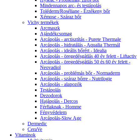
Mindennapos arc- és testápolás
Toléderm/Roséliane - Érzékeny bőr
Xémose - Száraz bőr
Vichy termékek
Arcmaszk
Ajándékcsomag
Arcápolás - arctisztítás - Purete Thermale
Arcápolás - hidratálás - Aqualia Thermál
Arcápolás - ideális bőrért - Idealia
Arcápolás - öregedésgátlás 40 év felett - Liftactiv
Arcápolás - öregedésgátlás 50 és 60 év felett -
Neovadiol
Arcápolás - problémás bőr - Normaderm
Arcápolás - száraz bőrre - Nutrilogie
Arcápolás - alapozók
Testápolás
Dezodorok
Hajápolás - Dercos
Férfiaknak - Homme
Fényvédelem
Arcápolás-Slow Age
Dermedic
CeraVe
Vitaminok