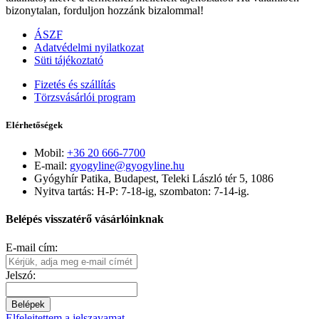
bizonytalan, forduljon hozzánk bizalommal!
ÁSZF
Adatvédelmi nyilatkozat
Süti tájékoztató
Fizetés és szállítás
Törzsvásárlói program
Elérhetőségek
Mobil:
+36 20 666-7700
E-mail:
gyogyline@gyogyline.hu
Gyógyhír Patika, Budapest, Teleki László tér 5, 1086
Nyitva tartás: H-P: 7-18-ig, szombaton: 7-14-ig.
Belépés visszatérő vásárlóinknak
E-mail cím:
Jelszó:
Belépek
Elfelejtettem a jelszavamat