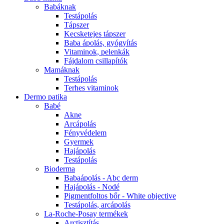
Babáknak
Testápolás
Tápszer
Kecsketejes tápszer
Baba ápolás, gyógyítás
Vitaminok, pelenkák
Fájdalom csillapítók
Mamáknak
Testápolás
Terhes vitaminok
Dermo patika
Babé
Akne
Arcápolás
Fényvédelem
Gyermek
Hajápolás
Testápolás
Bioderma
Babaápolás - Abc derm
Hajápolás - Nodé
Pigmentfoltos bőr - White objective
Testápolás, arcápolás
La-Roche-Posay termékek
Arctisztítás