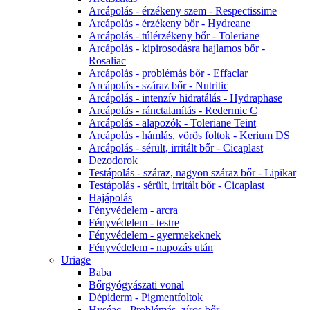
Arcápolás - érzékeny szem - Respectissime
Arcápolás - érzékeny bőr - Hydreane
Arcápolás - túlérzékeny bőr - Toleriane
Arcápolás - kipirosodásra hajlamos bőr -
Rosaliac
Arcápolás - problémás bőr - Effaclar
Arcápolás - száraz bőr - Nutritic
Arcápolás - intenzív hidratálás - Hydraphase
Arcápolás - ránctalanítás - Redermic C
Arcápolás - alapozók - Toleriane Teint
Arcápolás - hámlás, vörös foltok - Kerium DS
Arcápolás - sérült, irritált bőr - Cicaplast
Dezodorok
Testápolás - száraz, nagyon száraz bőr - Lipikar
Testápolás - sérült, irritált bőr - Cicaplast
Hajápolás
Fényvédelem - arcra
Fényvédelem - testre
Fényvédelem - gyermekeknek
Fényvédelem - napozás után
Uriage
Baba
Bőrgyógyászati vonal
Dépiderm - Pigmentfoltok
Hyséac - Problémás, zíros bőr