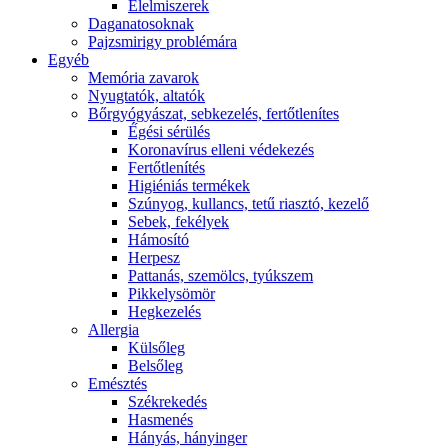
É́lelmiszerek
Daganatosoknak
Pajzsmirigy problémára
Egyéb
Memória zavarok
Nyugtatók, altatók
Bőrgyógyászat, sebkezelés, fertőtlenítes
É́gési sérülés
Koronavírus elleni védekezés
Fertőtlenítés
Higiéniás termékek
Szúnyog, kullancs, tetű riasztó, kezelő
Sebek, fekélyek
Hámosító
Herpesz
Pattanás, szemölcs, tyúkszem
Pikkelysömör
Hegkezelés
Allergia
Külsőleg
Belsőleg
Emésztés
Székrekedés
Hasmenés
Hányás, hányinger