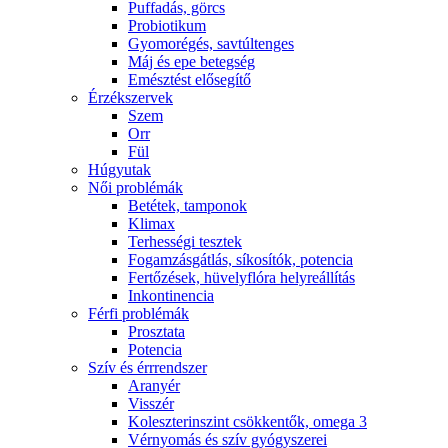
Puffadás, görcs
Probiotikum
Gyomorégés, savtúltenges
Máj és epe betegség
Emésztést elősegítő
Érzékszervek
Szem
Orr
Fül
Húgyutak
Női problémák
Betétek, tamponok
Klimax
Terhességi tesztek
Fogamzásgátlás, síkosítók, potencia
Fertőzések, hüvelyflóra helyreállítás
Inkontinencia
Férfi problémák
Prosztata
Potencia
Szív és érrrendszer
Aranyér
Visszér
Koleszterinszint csökkentők, omega 3
Vérnyomás és szív gyógyszerei