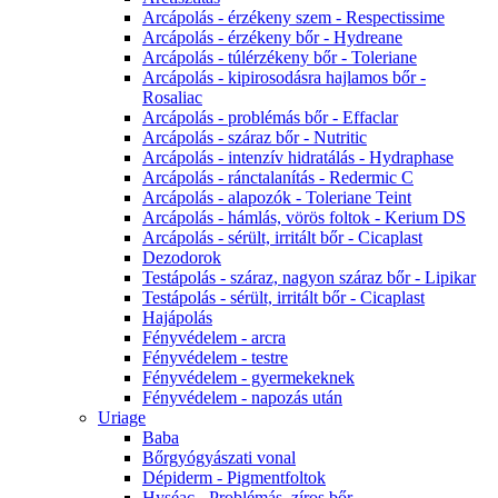
Arcápolás - érzékeny szem - Respectissime
Arcápolás - érzékeny bőr - Hydreane
Arcápolás - túlérzékeny bőr - Toleriane
Arcápolás - kipirosodásra hajlamos bőr -
Rosaliac
Arcápolás - problémás bőr - Effaclar
Arcápolás - száraz bőr - Nutritic
Arcápolás - intenzív hidratálás - Hydraphase
Arcápolás - ránctalanítás - Redermic C
Arcápolás - alapozók - Toleriane Teint
Arcápolás - hámlás, vörös foltok - Kerium DS
Arcápolás - sérült, irritált bőr - Cicaplast
Dezodorok
Testápolás - száraz, nagyon száraz bőr - Lipikar
Testápolás - sérült, irritált bőr - Cicaplast
Hajápolás
Fényvédelem - arcra
Fényvédelem - testre
Fényvédelem - gyermekeknek
Fényvédelem - napozás után
Uriage
Baba
Bőrgyógyászati vonal
Dépiderm - Pigmentfoltok
Hyséac - Problémás, zíros bőr