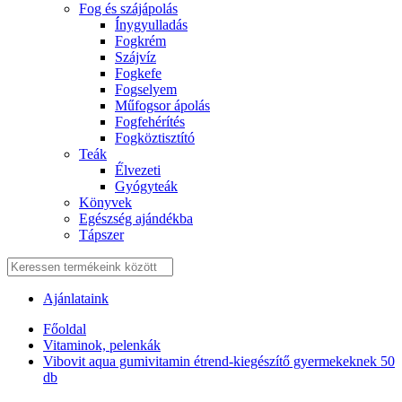
Fog és szájápolás
Í́nygyulladás
Fogkrém
Szájvíz
Fogkefe
Fogselyem
Műfogsor ápolás
Fogfehérítés
Fogköztisztító
Teák
É́lvezeti
Gyógyteák
Könyvek
Egészség ajándékba
Tápszer
Ajánlataink
Főoldal
Vitaminok, pelenkák
Vibovit aqua gumivitamin étrend-kiegészítő gyermekeknek 50
db