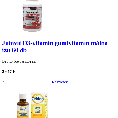
Jutavit D3-vitamin gumivitamin málna
ízű 60 db
Bruttó fogyasztói ár:
2 647 Ft
Részletek