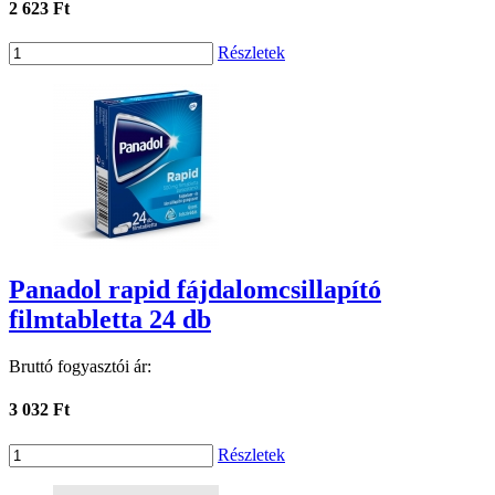
2 623 Ft
Részletek
Panadol rapid fájdalomcsillapító
filmtabletta 24 db
Bruttó fogyasztói ár:
3 032 Ft
Részletek