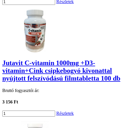
Részletek
Jutavit C-vitamin 1000mg +D3-
vitamin+Cink csipkebogyó kivonattal
nyújtott felszívódású filmtabletta 100 db
Bruttó fogyasztói ár:
3 156 Ft
Részletek