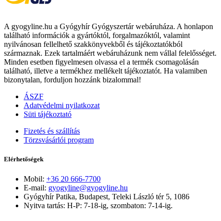
A gyogyline.hu a Gyógyhír Gyógyszertár webáruháza. A honlapon
található információk a gyártóktól, forgalmazóktól, valamint
nyilvánosan fellelhető szakkönyvekből és tájékoztatókból
származnak. Ezek tartalmáért webáruházunk nem vállal felelősséget.
Minden esetben figyelmesen olvassa el a termék csomagolásán
található, illetve a termékhez mellékelt tájékoztatót. Ha valamiben
bizonytalan, forduljon hozzánk bizalommal!
ÁSZF
Adatvédelmi nyilatkozat
Süti tájékoztató
Fizetés és szállítás
Törzsvásárlói program
Elérhetőségek
Mobil:
+36 20 666-7700
E-mail:
gyogyline@gyogyline.hu
Gyógyhír Patika, Budapest, Teleki László tér 5, 1086
Nyitva tartás: H-P: 7-18-ig, szombaton: 7-14-ig.