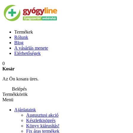
Termékek
Rólunk
Blog
A vásárlás menete
Elérhetőségek
0
Kosár
Az Ön kosara üres.
Belépés
Termékkörök
Menü
Ajánlataink
Augusztusi akció
Készletkisöprés
Könyv kiárusítás!
Fix áras termékek