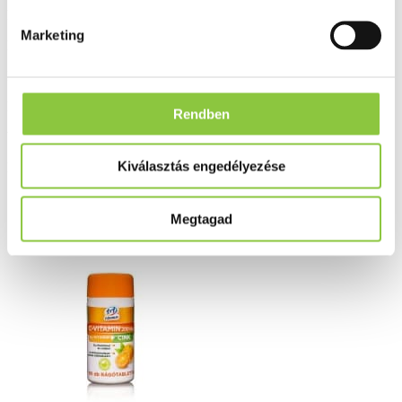
Kiszerelés: 50 db.
Marketing
Bővebben ...
Ingyenes szállítás 18 000 Ft felett
Minőségellenőrzött termékek
Rendben
Valós gyógyszertári háttér
Kiválasztás engedélyezése
Folyamatos akciók
Ezek is érdekelhetik Önt
Megtagad