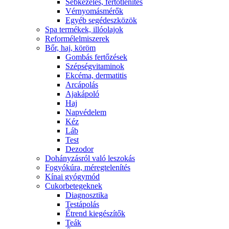
Sebkezelés, fertőtlenítés
Vérnyomásmérők
Egyéb segédeszközök
Spa termékek, illóolajok
Reformélelmiszerek
Bőr, haj, köröm
Gombás fertőzések
Szépségvitaminok
Ekcéma, dermatitis
Arcápolás
Ajakápoló
Haj
Napvédelem
Kéz
Láb
Test
Dezodor
Dohányzásról való leszokás
Fogyókúra, méregtelenítés
Kínai gyógymód
Cukorbetegeknek
Diagnosztika
Testápolás
É́trend kiegészítők
Teák