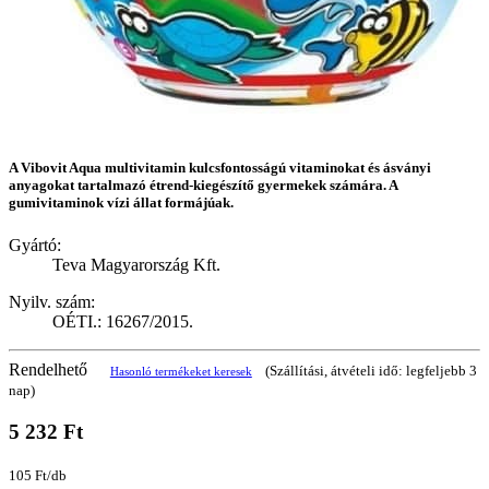
A Vibovit Aqua multivitamin kulcsfontosságú vitaminokat és ásványi
anyagokat tartalmazó étrend-kiegészítő gyermekek számára. A
gumivitaminok vízi állat formájúak.
Gyártó:
Teva Magyarország Kft.
Nyilv. szám:
OÉTI.: 16267/2015.
Rendelhető
(Szállítási, átvételi idő: legfeljebb 3
Hasonló termékeket keresek
nap)
5 232 Ft
105 Ft/db