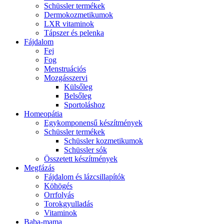
Schüssler termékek
Dermokozmetikumok
LXR vitaminok
Tápszer és pelenka
Fájdalom
Fej
Fog
Menstruációs
Mozgásszervi
Külsőleg
Belsőleg
Sportoláshoz
Homeopátia
Egykomponensű készítmények
Schüssler termékek
Schüssler kozmetikumok
Schüssler sók
Összetett készítmények
Megfázás
Fájdalom és lázcsillapítók
Köhögés
Orrfolyás
Torokgyulladás
Vitaminok
Baba-mama