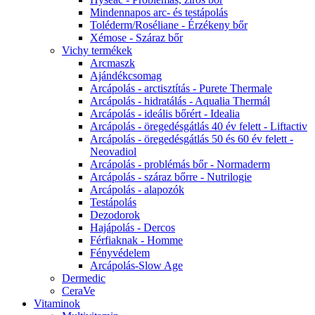
Mindennapos arc- és testápolás
Toléderm/Roséliane - Érzékeny bőr
Xémose - Száraz bőr
Vichy termékek
Arcmaszk
Ajándékcsomag
Arcápolás - arctisztítás - Purete Thermale
Arcápolás - hidratálás - Aqualia Thermál
Arcápolás - ideális bőrért - Idealia
Arcápolás - öregedésgátlás 40 év felett - Liftactiv
Arcápolás - öregedésgátlás 50 és 60 év felett -
Neovadiol
Arcápolás - problémás bőr - Normaderm
Arcápolás - száraz bőrre - Nutrilogie
Arcápolás - alapozók
Testápolás
Dezodorok
Hajápolás - Dercos
Férfiaknak - Homme
Fényvédelem
Arcápolás-Slow Age
Dermedic
CeraVe
Vitaminok