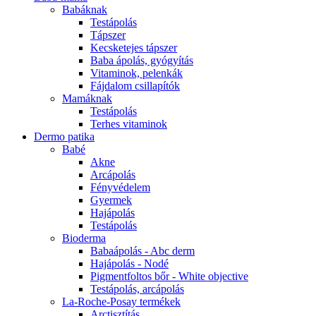
Babáknak
Testápolás
Tápszer
Kecsketejes tápszer
Baba ápolás, gyógyítás
Vitaminok, pelenkák
Fájdalom csillapítók
Mamáknak
Testápolás
Terhes vitaminok
Dermo patika
Babé
Akne
Arcápolás
Fényvédelem
Gyermek
Hajápolás
Testápolás
Bioderma
Babaápolás - Abc derm
Hajápolás - Nodé
Pigmentfoltos bőr - White objective
Testápolás, arcápolás
La-Roche-Posay termékek
Arctisztítás