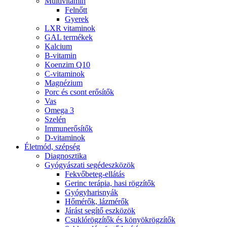
Multivitamin
Felnőtt
Gyerek
LXR vitaminok
GAL termékek
Kalcium
B-vitamin
Koenzim Q10
C-vitaminok
Magnézium
Porc és csont erősítők
Vas
Omega 3
Szelén
Immunerősítők
D-vitaminok
Életmód, szépség
Diagnosztika
Gyógyászati segédeszközök
Fekvőbeteg-ellátás
Gerinc terápia, hasi rögzítők
Gyógyharisnyák
Hőmérők, lázmérők
Járást segítő eszközök
Csuklórögzítők és könyökrögzítők