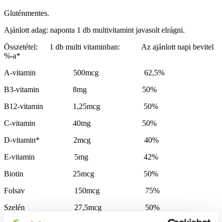
Gluténmentes.
Ajánlott adag: naponta 1 db multivitamint javasolt elrágni.
Összetétel: 1 db multi vitaminban: Az ajánlott napi bevitel
%-a*
A-vitamin 500mcg 62,5%
B3-vitamin 8mg 50%
B12-vitamin 1,25mcg 50%
C-vitamin 40mg 50%
D-vitamin* 2mcg 40%
E-vitamin 5mg 42%
Biotin 25mcg 50%
Folsav 150mcg 75%
Szelén 27,5mcg 50%