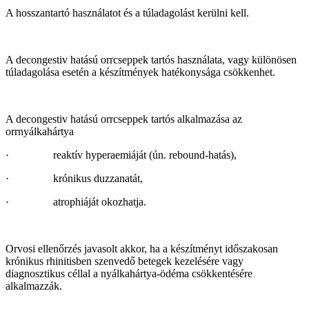
A hosszantartó használatot és a túladagolást kerülni kell.
A decongestiv hatású orrcseppek tartós használata, vagy különösen
túladagolása esetén a készítmények hatékonysága csökkenhet.
A decongestiv hatású orrcseppek tartós alkalmazása az
orrnyálkahártya
· reaktív hyperaemiáját (ún. rebound‑hatás),
· krónikus duzzanatát,
· atrophiáját okozhatja.
Orvosi ellenőrzés javasolt akkor, ha a készítményt időszakosan
krónikus rhinitisben szenvedő betegek kezelésére vagy
diagnosztikus céllal a nyálkahártya-ödéma csökkentésére
alkalmazzák.