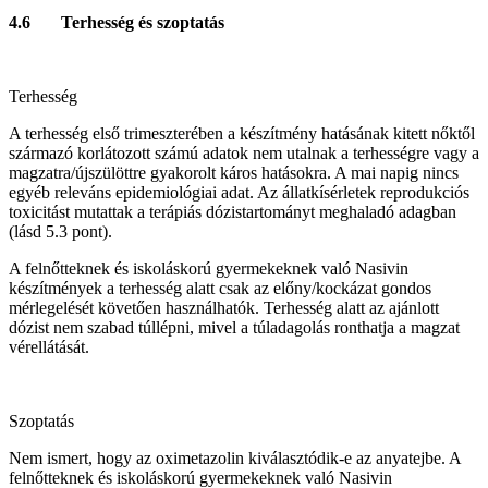
4.6 Terhesség és szoptatás
Terhesség
A terhesség első trimeszterében a készítmény hatásának kitett nőktől
származó korlátozott számú adatok nem utalnak a terhességre vagy a
magzatra/újszülöttre gyakorolt káros hatásokra. A mai napig nincs
egyéb releváns epidemiológiai adat. Az állatkísérletek reprodukciós
toxicitást mutattak a terápiás dózistartományt meghaladó adagban
(lásd 5.3 pont).
A felnőtteknek és iskoláskorú gyermekeknek való Nasivin
készítmények a terhesség alatt csak az előny/kockázat gondos
mérlegelését követően használhatók. Terhesség alatt az ajánlott
dózist nem szabad túllépni, mivel a túladagolás ronthatja a magzat
vérellátását.
Szoptatás
Nem ismert, hogy az oximetazolin kiválasztódik-e az anyatejbe. A
felnőtteknek és iskoláskorú gyermekeknek való Nasivin