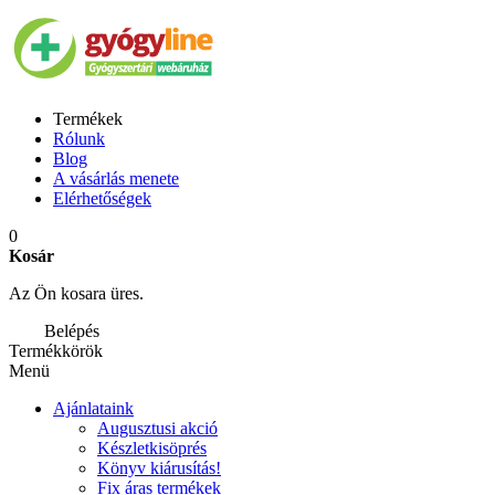
Termékek
Rólunk
Blog
A vásárlás menete
Elérhetőségek
0
Kosár
Az Ön kosara üres.
Belépés
Termékkörök
Menü
Ajánlataink
Augusztusi akció
Készletkisöprés
Könyv kiárusítás!
Fix áras termékek