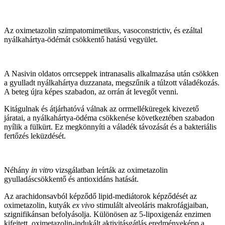
Az oximetazolin szimpatomimetikus, vasoconstrictiv, és ezáltal
nyálkahártya‑ödémát csökkentő hatású vegyület.
A Nasivin oldatos orrcseppek intranasalis alkalmazása után csökken
a gyulladt nyálkahártya duzzanata, megszűnik a túlzott váladékozás.
A beteg újra képes szabadon, az orrán át levegőt venni.
Kitágulnak és átjárhatóvá válnak az orrmelléküregek kivezető
járatai, a nyálkahártya‑ödéma csökkenése következtében szabadon
nyílik a fülkürt. Ez megkönnyíti a váladék távozását és a bakteriális
fertőzés leküzdését.
Néhány
in vitro
vizsgálatban leírták az oximetazolin
gyulladáscsökkentő és antioxidáns hatását.
Az arachidonsavból képződő lipid‑mediátorok képződését az
oximetazolin, kutyák
ex vivo
stimulált alveoláris makrofágjaiban,
szignifikánsan befolyásolja. Különösen az 5‑lipoxigenáz enzimen
kifejtett, oximetazolin-indukált aktivitásgátlás eredményeképp a