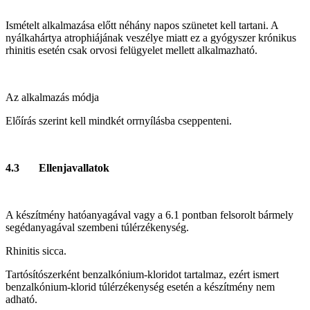
Ismételt alkalmazása előtt néhány napos szünetet kell tartani. A
nyálkahártya atrophiájának veszélye miatt ez a gyógyszer krónikus
rhinitis esetén csak orvosi felügyelet mellett alkalmazható.
Az alkalmazás módja
Előírás szerint kell mindkét orrnyílásba cseppenteni.
4.3 Ellenjavallatok
A készítmény hatóanyagával vagy a 6.1 pontban felsorolt bármely
segédanyagával szembeni túlérzékenység.
Rhinitis sicca.
Tartósítószerként benzalkónium-kloridot tartalmaz, ezért ismert
benzalkónium-klorid túlérzékenység esetén a készítmény nem
adható.