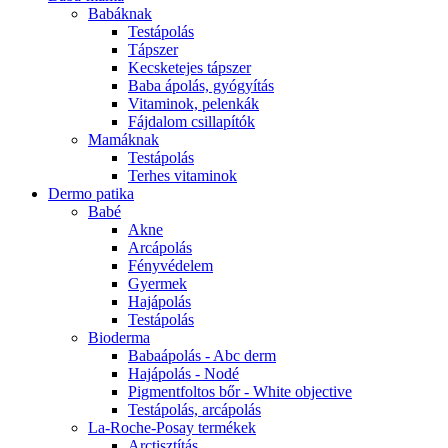
Babáknak
Testápolás
Tápszer
Kecsketejes tápszer
Baba ápolás, gyógyítás
Vitaminok, pelenkák
Fájdalom csillapítók
Mamáknak
Testápolás
Terhes vitaminok
Dermo patika
Babé
Akne
Arcápolás
Fényvédelem
Gyermek
Hajápolás
Testápolás
Bioderma
Babaápolás - Abc derm
Hajápolás - Nodé
Pigmentfoltos bőr - White objective
Testápolás, arcápolás
La-Roche-Posay termékek
Arctisztítás