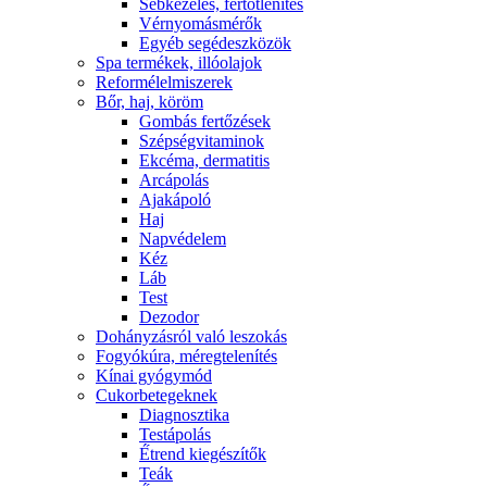
Sebkezelés, fertőtlenítés
Vérnyomásmérők
Egyéb segédeszközök
Spa termékek, illóolajok
Reformélelmiszerek
Bőr, haj, köröm
Gombás fertőzések
Szépségvitaminok
Ekcéma, dermatitis
Arcápolás
Ajakápoló
Haj
Napvédelem
Kéz
Láb
Test
Dezodor
Dohányzásról való leszokás
Fogyókúra, méregtelenítés
Kínai gyógymód
Cukorbetegeknek
Diagnosztika
Testápolás
É́trend kiegészítők
Teák