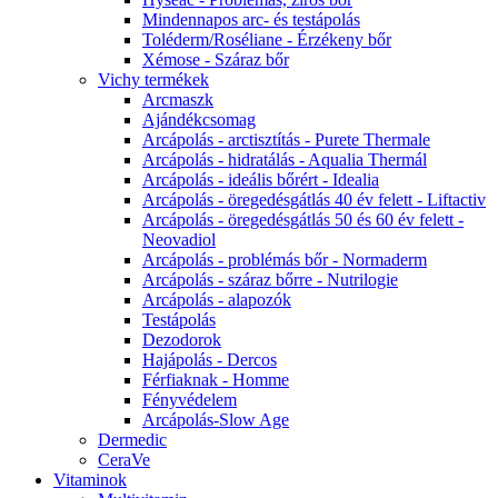
Mindennapos arc- és testápolás
Toléderm/Roséliane - Érzékeny bőr
Xémose - Száraz bőr
Vichy termékek
Arcmaszk
Ajándékcsomag
Arcápolás - arctisztítás - Purete Thermale
Arcápolás - hidratálás - Aqualia Thermál
Arcápolás - ideális bőrért - Idealia
Arcápolás - öregedésgátlás 40 év felett - Liftactiv
Arcápolás - öregedésgátlás 50 és 60 év felett -
Neovadiol
Arcápolás - problémás bőr - Normaderm
Arcápolás - száraz bőrre - Nutrilogie
Arcápolás - alapozók
Testápolás
Dezodorok
Hajápolás - Dercos
Férfiaknak - Homme
Fényvédelem
Arcápolás-Slow Age
Dermedic
CeraVe
Vitaminok