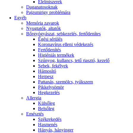
É́lelmiszerek
Daganatosoknak
Pajzsmirigy problémára
Egyéb
Memória zavarok
Nyugtatók, altatók
Bőrgyógyászat, sebkezelés, fertőtlenítes
É́gési sérülés
Koronavírus elleni védekezés
Fertőtlenítés
Higiéniás termékek
Szúnyog, kullancs, tetű riasztó, kezelő
Sebek, fekélyek
Hámosító
Herpesz
Pattanás, szemölcs, tyúkszem
Pikkelysömör
Hegkezelés
Allergia
Külsőleg
Belsőleg
Emésztés
Székrekedés
Hasmenés
Hányás, hányinger