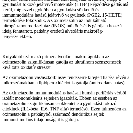
gyulladást fokozó jelátvivő molekulák (LTB4) képződése gátlás alá
kerül, míg ezzel egyidőben a gyulladáscsökkentő és
immunmoduláns hatású jelátvivő vegyületek (PGE2, 15-HETE)
termelődése fokozódik. Az oximetazolin az indukálható
nitrogén‑monoxid‑szintáz (iNOS) működését is gátolja a hosszú
ideig fenntartott, patkány eredetű alveoláris makrofág-
tenyészetekben.
Kutyákból származó primer alveoláris makrofágokban az
oximetazolin szignifikánsan gátolja az ultrafinom szénszemcsék
kiváltotta oxidatív stresszt.
Az oximetazolin vas/aszkorbinsav rendszerre kifejtett hatása révén a
mikroszómákban a lipidperoxidációt is gátolja (antioxidáns hatás).
Az oximetazolin immunmoduláns hatásait humán perifériás vérből
izolált mononukleáris sejteken igazolták. Ebben az esetben az
oximetazolin szignifikánsan csökkentette a gyulladást fokozó
citokinek (IL1-béta, IL6, TNF alfa) termelését. Ezen túlmenően az
oximetazolin a patkányból származó dendritikus sejtek
immunstimuláns tulajdonságait is gátolja.