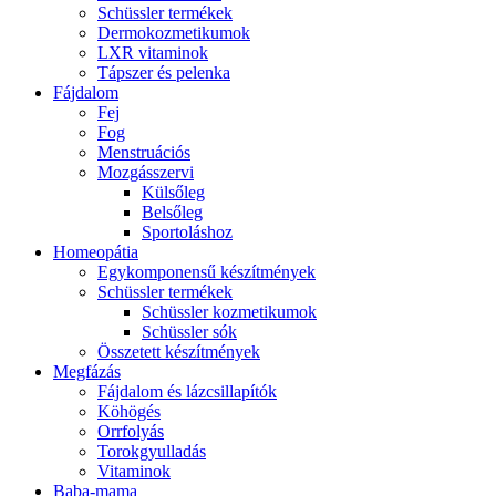
Schüssler termékek
Dermokozmetikumok
LXR vitaminok
Tápszer és pelenka
Fájdalom
Fej
Fog
Menstruációs
Mozgásszervi
Külsőleg
Belsőleg
Sportoláshoz
Homeopátia
Egykomponensű készítmények
Schüssler termékek
Schüssler kozmetikumok
Schüssler sók
Összetett készítmények
Megfázás
Fájdalom és lázcsillapítók
Köhögés
Orrfolyás
Torokgyulladás
Vitaminok
Baba-mama