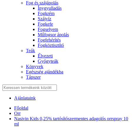
Fog és szájápolás
Í́nygyulladás
Fogkrém
Szájvíz
Fogkefe
Fogselyem
Műfogsor ápolás
Fogfehérítés
Fogköztisztító
Teák
É́lvezeti
Gyógyteák
Könyvek
Egészség ajándékba
Tápszer
Ajánlataink
Főoldal
Orr
Nasivin Kids 0,25% tartósítószermentes adagolós orrspray 10
ml