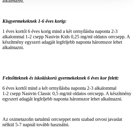
alkalmazni.
Kisgyermekeknek 1-6 éves korig:
1 éves kortól 6 éves korig mind a két orrnyílásba naponta 2‑3
alkalommal 1‑2 csepp Nasivin Kids 0,25 mg/ml oldatos orrcsepp. A
készítmény egyszeri adagját legfeljebb naponta háromszor lehet
alkalmazni.
Felnőtteknek és iskoláskorú gyermekeknek 6 éves kor felett:
6 éves kortól mind a két orrnyílásba naponta 2‑3 alkalommal
1‑2 csepp Nasivin Classic 0,5 mg/ml oldatos orrcsepp. A készítmény
egyszeri adagját legfeljebb naponta háromszor lehet alkalmazni.
Az oximetazolin tartalmú orrcseppet nem szabad orvosi javaslat
nélkül 5‑7 napnál tovább használni.