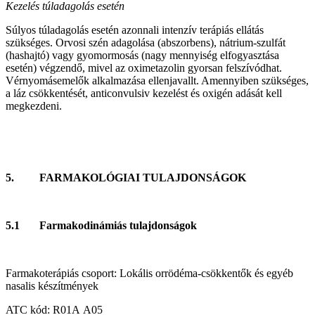
Kezelés túladagolás esetén
Súlyos túladagolás esetén azonnali intenzív terápiás ellátás
szükséges. Orvosi szén adagolása (abszorbens), nátrium-szulfát
(hashajtó) vagy gyomormosás (nagy mennyiség elfogyasztása
esetén) végzendő, mivel az oximetazolin gyorsan felszívódhat.
Vérnyomásemelők alkalmazása ellenjavallt. Amennyiben szükséges,
a láz csökkentését, anticonvulsiv kezelést és oxigén adását kell
megkezdeni.
5. FARMAKOLÓGIAI TULAJDONSÁGOK
5.1 Farmakodinámiás tulajdonságok
Farmakoterápiás csoport: Lokális orrödéma‑csökkentők és egyéb
nasalis készítmények
ATC kód: R01A A05