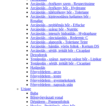
Arcápolás - érzékeny szem - Respectissime
Arcápolás - érzékeny bőr - Hydreane
Arcápolás - túlérzékeny bőr - Toleriane
Arcápolás - kipirosodásra hajlamos bőr -
Rosaliac
Arcápolás - problémás bőr - Effaclar
Arcápolás - száraz bőr - Nutritic
Arcápolás - intenzív hidratálás - Hydraphase
Arcápolás - ránctalanítás - Redermic C
Arcápolás - alapozók - Toleriane Teint
Arcápolás - hámlás, vörös foltok - Kerium DS
Arcápolás - sérült, irritált bőr - Cicaplast
Dezodorok
Testápolás - száraz, nagyon száraz bőr - Lipikar
Testápolás - sérült, irritált bőr - Cicaplast
Hajápolás
Fényvédelem - arcra
Fényvédelem - testre
Fényvédelem - gyermekeknek
Fényvédelem - napozás után
Uriage
Baba
Bőrgyógyászati vonal
Dépiderm - Pigmentfoltok
Hyséac - Problémás, zíros bőr