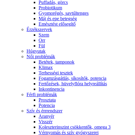
Puffadás, görcs
Probiotikum
Gyomorégés, savtúltenges
Máj és epe betegség
Emésztést elősegítő
Érzékszervek
Szem
Orr
Fül
Húgyutak
Női problémák
Betétek, tamponok
Klimax
Terhességi tesztek
Fogamzásgátlás, síkosítók, potencia
Fertőzések, hüvelyflóra helyreállítás
Inkontinencia
Férfi problémák
Prosztata
Potencia
Szív és érrrendszer
Aranyér
Visszér
Koleszterinszint csökkentők, omega 3
Vérnyomás és szív gyógyszerei