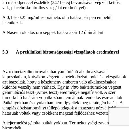
25 másodperccel észlelték (247 beteg bevonásával végzett kettős-
vak, placebo‑kontrollos vizsgálat eredményei).
A 0,1 és 0,25 mg/ml-es oximetazolin hatása pár percen belül
jelentkezik.
A Nasivin oldatos orrcseppek hatása akár 12 órán át tart.
5.3 A preklinikai biztonságossági vizsgálatok eredményei
Az oximetazolin orrnyálkahártyán történő alkalmazásával
kapcsolatban, kutyákon végzett ismételt dózisú toxicitási vizsgálatok
azt igazolták, hogy a készítmény emberen való alkalmazásakor
különös veszély nem várható. Egy
in vitro
baktériumokon végzett
génmutációs teszt (Ames-teszt) eredménye negatív volt. A szer
tumorkeltő hatására vonatkozóan nem állnak rendelkezésre adatok.
Patkányokban és nyulakban nem figyeltek meg teratogén hatást. A
terápiás dózistartományt túllépő adagok a magzatra nézve halálos
hatásúak voltak vagy csökkent magzati fejlődéshez vezettek.
A tejtermelést gátolta patkányokban. Termékenységi zavarokra nincs
bizonyíték.