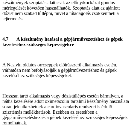
készítmények szoptatás alatt csak az előny/kockázat gondos
mérlegelését követően használhatók. Szoptatás alatt az ajánlott
dózist nem szabad túllépni, mivel a túladagolás csökkentheti a
tejtermelést.
4.7 A készítmény hatásai a gépjárművezetéshez és gépek
kezeléséhez szükséges képességekre
A Nasivin oldatos orrcseppek előírásszerű alkalmazás esetén,
várhatóan nem befolyásolják a gépjárművezetéshez és gépek
kezeléséhez szükséges képességeket.
Hosszan tartó alkalmazás vagy dózistúllépés esetén bármilyen, a
nátha kezelésére adott oximetazolin‑tartalmú készítmény használata
során jelentkezhetnek a cardiovascularis rendszert is érintő
szisztémás mellékhatások. Ezekben az esetekben a
gépjárművezetéshez és a gépek kezeléséhez szükséges képességek
romolhatnak.