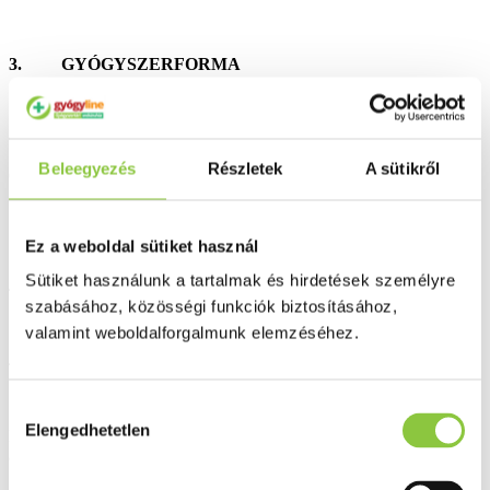
3. GYÓGYSZERFORMA
Oldatos orrcsepp.
Beleegyezés
Részletek
A sütikről
Csaknem tiszta, színtelen, illetve halványsárga színű vizes oldat.
Ez a weboldal sütiket használ
Sütiket használunk a tartalmak és hirdetések személyre
4. KLINIKAI JELLEMZŐK
szabásához, közösségi funkciók biztosításához,
valamint weboldalforgalmunk elemzéséhez.
4.1 Terápiás javallatok
Hozzájárulás
Elengedhetetlen
kiválasztása
Heveny orrnyálkahártya-gyulladásban, valamint vasomotoros és
allergiás rhinitis akut jelentkezésekor.