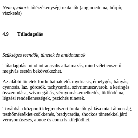
Nem gyakori:
túlérzékenységi reakciók (angiooedema, bőrpír,
viszketés)
4.9 Túladagolás
Szükséges teendők, tünetek és antidotumok
Túladagolás mind intranasalis alkalmazás, mind véletlenszerű
megivás esetén bekövetkezhet.
Az alábbi tünetek fordulhatnak elő: mydriasis, émelygés, hányás,
cyanosis, láz, görcsök, tachycardia, szívritmuszavarok, a keringés
összeomlása, szívmegállás, vérnyomás‑emelkedés, tüdőödéma,
légzési rendellenességek, pszichés tünetek.
Továbbá a központi idegrendszeri funkciók gátlása miatt álmosság,
testhőmérséklet‑csökkenés, bradycardia, shockos tünetekkel járó
vérnyomásesés, apnoe és coma is kifejlődhet.