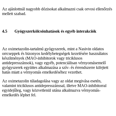
Az ajánlottnál nagyobb dózisokat alkalmazni csak orvosi ellenőrzés
mellett szabad.
4.5 Gyógyszerkölcsönhatások és egyéb interakciók
Az oximetazolin-tartalmú gyógyszerek, mint a Nasivin oldatos
orrcseppek és bizonyos kedélybetegségek kezelésére használatos
készítmények (MAO-inhibitorok vagy triciklusos
antidepresszánsok), vagy egyéb, potenciálisan vérnyomásemelő
gyógyszerek együttes alkalmazása a szív- és érrendszerre kifejtett
hatás miatt a vérnyomás emelkedéséhez vezethet.
Az oximetazolin túladagolása vagy az oldat megivása esetén,
valamint triciklusos antidepresszánssal, illetve MAO-inhibitorral
egyidejűleg, vagy közvetlenül utána alkalmazva vérnyomás-
emelkedés léphet fel.