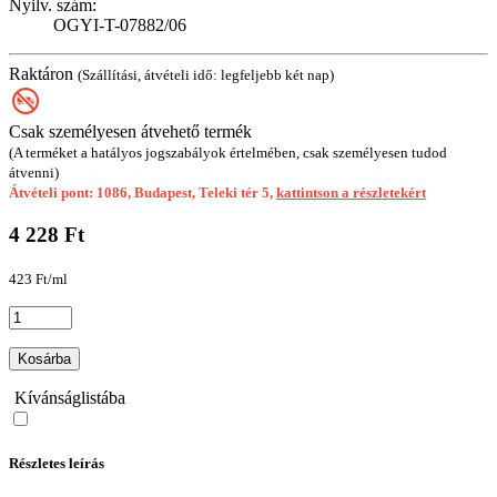
Nyilv. szám:
OGYI-T-07882/06
Raktáron
(Szállítási, átvételi idő: legfeljebb két nap)
Csak személyesen átvehető termék
(A terméket a hatályos jogszabályok értelmében, csak személyesen tudod
átvenni)
Átvételi pont: 1086, Budapest, Teleki tér 5,
kattintson a részletekért
4 228 Ft
423 Ft/ml
Kosárba
Kívánságlistába
Részletes leírás