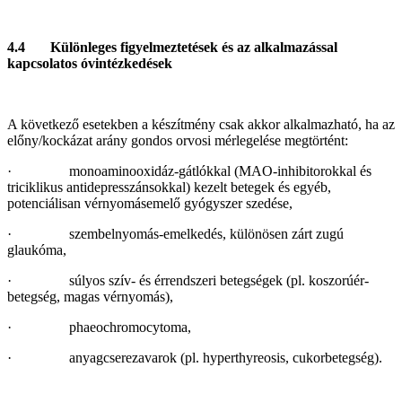
4.4 Különleges figyelmeztetések és az alkalmazással
kapcsolatos óvintézkedések
A következő esetekben a készítmény csak akkor alkalmazható, ha az
előny/kockázat arány gondos orvosi mérlegelése megtörtént:
· monoaminooxidáz‑gátlókkal (MAO-inhibitorokkal és
triciklikus antidepresszánsokkal) kezelt betegek és egyéb,
potenciálisan vérnyomásemelő gyógyszer szedése,
· szembelnyomás-emelkedés, különösen zárt zugú
glaukóma,
· súlyos szív- és érrendszeri betegségek (pl. koszorúér-
betegség, magas vérnyomás),
· phaeochromocytoma,
· anyagcserezavarok (pl. hyperthyreosis, cukorbetegség).