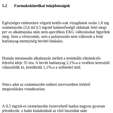
5.2 Farmakokinetikai tulajdonságok
Egészséges embereken végzett kettős‑vak vizsgálatok során 1,8 mg
oximetazolin (3,6 ml 0,5 mg/ml hatáserősségű oldatnak felel meg)
per os
alkalmazása után nem‑specifikus EKG változásokat figyeltek
meg. Sem a vérnyomás, sem a pulzusszám nem változott a fenti
hatóanyag-mennyiség bevitel hatására.
Humán intranasalis alkalmazás mellett a terminális eliminációs
felezési ideje 35 óra. A bevitt hatóanyag 2,1%-a a veséken keresztül
választódik ki, körülbelül 1,1%-a a széklettel ürül.
Nincs adat az oximetazolin emberi szervezetben történő
megoszlására vonatkozóan.
A 0,5 mg/ml-es oximetazolin észrevehető hatása nagyon gyorsan
jelentkezik: a hatás kialakulását az első használat után