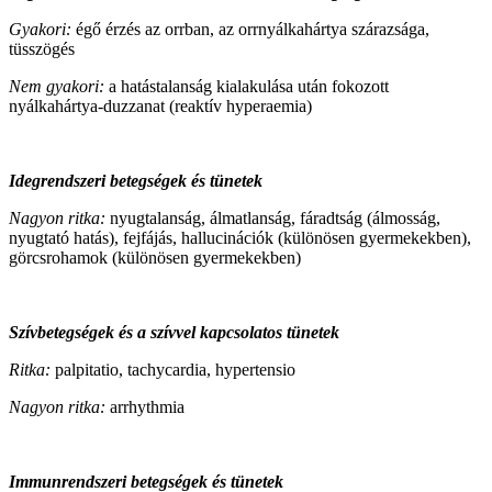
Gyakori:
égő érzés az orrban, az orrnyálkahártya szárazsága,
tüsszögés
Nem gyakori:
a hatástalanság kialakulása után fokozott
nyálkahártya‑duzzanat (reaktív hyperaemia)
Idegrendszeri betegségek és tünetek
Nagyon ritka:
nyugtalanság, álmatlanság, fáradtság (álmosság,
nyugtató hatás), fejfájás, hallucinációk (különösen gyermekekben),
görcsrohamok (különösen gyermekekben)
Szívbetegségek és a szívvel kapcsolatos tünetek
Ritka:
palpitatio, tachycardia, hypertensio
Nagyon ritka:
arrhythmia
Immunrendszeri betegségek és tünetek