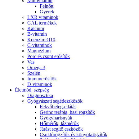
Multivitamin
Felnőtt
Gyerek
LXR vitaminok
GAL termékek
Kalcium
B-vitamin
Koenzim Q10
C-vitaminok
Magnézium
Porc és csont erősítők
Vas
Omega 3
Szelén
Immunerősítők
D-vitaminok
Életmód, szépség
Diagnosztika
Gyógyászati segédeszközök
Fekvőbeteg-ellátás
Gerinc terápia, hasi rögzítők
Gyógyharisnyák
Hőmérők, lázmérők
Járást segítő eszközök
Csuklórögzítők és könyökrögzítők