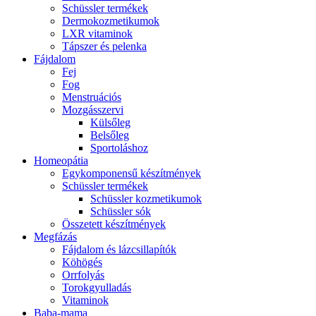
Schüssler termékek
Dermokozmetikumok
LXR vitaminok
Tápszer és pelenka
Fájdalom
Fej
Fog
Menstruációs
Mozgásszervi
Külsőleg
Belsőleg
Sportoláshoz
Homeopátia
Egykomponensű készítmények
Schüssler termékek
Schüssler kozmetikumok
Schüssler sók
Összetett készítmények
Megfázás
Fájdalom és lázcsillapítók
Köhögés
Orrfolyás
Torokgyulladás
Vitaminok
Baba-mama