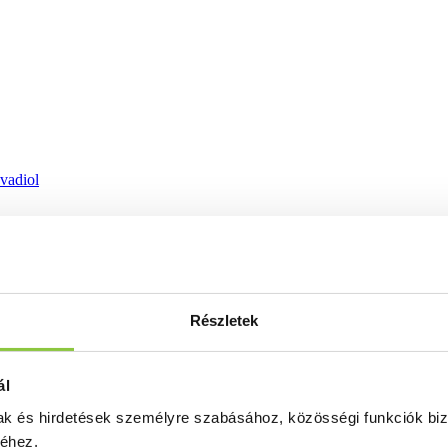
ovadiol
Részletek
ál
mak és hirdetések személyre szabásához, közösségi funkciók biz
séhez.