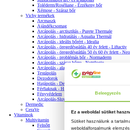
Toléderm/Roséliane - Érzékeny bőr
Xémose - Száraz bőr
Vichy termékek
Arcmaszk
Ajándékcsomag
Arcápolás - arctisztítás - Purete Thermale
Arcápolás - hidratálás - Aqualia Thermál
Arcápolás - ideális bőrért - Idealia
Arcápolás - öregedésgátlás 40 év felett - Liftactiv
Arcápolás - öregedésgátlás 50 és 60 év felett - Ne
Arcápolás - problémás bőr - Normaderm
Arcápolás - száraz bőrre - Nutrilogie
Arcápolás - alapozók
Testápolás
Dezodorok
Hajápolás - Dercos
Férfiaknak - Homme
Beleegyezés
Fényvédelem
Arcápolás-Slow Age
Dermedic
CeraVe
Ez a weboldal sütiket haszn
Vitaminok
Multivitamin
Sütiket használunk a tartal
Felnőtt
weboldalforgalmunk elemzé