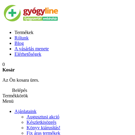
Termékek
Rólunk
Blog
A vásárlás menete
Elérhetőségek
0
Kosár
Az Ön kosara üres.
Belépés
Termékkörök
Menü
Ajánlataink
Augusztusi akció
Készletkisöprés
Könyv kiárusítás!
Fix áras termékek