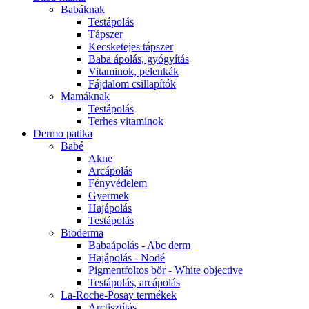
Babáknak
Testápolás
Tápszer
Kecsketejes tápszer
Baba ápolás, gyógyítás
Vitaminok, pelenkák
Fájdalom csillapítók
Mamáknak
Testápolás
Terhes vitaminok
Dermo patika
Babé
Akne
Arcápolás
Fényvédelem
Gyermek
Hajápolás
Testápolás
Bioderma
Babaápolás - Abc derm
Hajápolás - Nodé
Pigmentfoltos bőr - White objective
Testápolás, arcápolás
La-Roche-Posay termékek
Arctisztítás