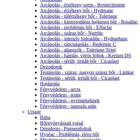
Arcápolás - érzékeny szem - Respectissime
Arcápolás - érzékeny bőr - Hydreane
Arcápolás - túlérzékeny bőr - Toleriane
Arcápolás - kipirosodásra hajlamos bőr - Rosaliac
Arcápolás - problémás bőr - Effaclar
Arcápolás - száraz bőr - Nutritic
Arcápolás - intenzív hidratálás - Hydraphase
Arcápolás - ránctalanítás - Redermic C
Arcápolás - alapozók - Toleriane Teint
Arcápolás - hámlás, vörös foltok - Kerium DS
Arcápolás - sérült, irritált bőr - Cicaplast
Dezodorok
Testápolás - száraz, nagyon száraz bőr - Lipikar
Testápolás - sérült, irritált bőr - Cicaplast
Hajápolás
Fényvédelem - arcra
Fényvédelem - testre
Fényvédelem - gyermekeknek
Fényvédelem - napozás után
Uriage
Baba
Bőrgyógyászati vonal
Dépiderm - Pigmentfoltok
Hyséac - Problémás, zíros bőr
Mindennapos arc- és testápolás