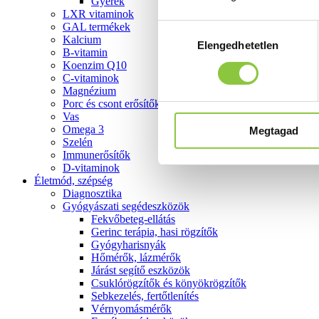
Gyerek
LXR vitaminok
GAL termékek
Hozzájárulás
Kalcium
Elengedhetetlen
kiválasztása
B-vitamin
Koenzim Q10
C-vitaminok
Magnézium
Porc és csont erősítők
Vas
Omega 3
Megtagad
Szelén
Immunerősítők
D-vitaminok
Életmód, szépség
Diagnosztika
Gyógyászati segédeszközök
Fekvőbeteg-ellátás
Gerinc terápia, hasi rögzítők
Gyógyharisnyák
Hőmérők, lázmérők
Járást segítő eszközök
Csuklórögzítők és könyökrögzítők
Sebkezelés, fertőtlenítés
Vérnyomásmérők