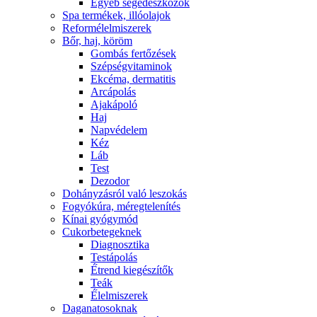
Egyéb segédeszközök
Spa termékek, illóolajok
Reformélelmiszerek
Bőr, haj, köröm
Gombás fertőzések
Szépségvitaminok
Ekcéma, dermatitis
Arcápolás
Ajakápoló
Haj
Napvédelem
Kéz
Láb
Test
Dezodor
Dohányzásról való leszokás
Fogyókúra, méregtelenítés
Kínai gyógymód
Cukorbetegeknek
Diagnosztika
Testápolás
É́trend kiegészítők
Teák
É́lelmiszerek
Daganatosoknak