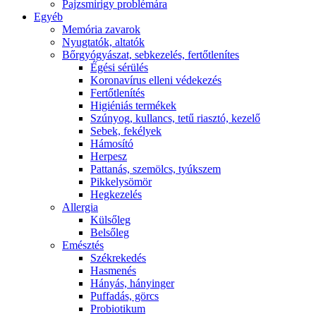
Pajzsmirigy problémára
Egyéb
Memória zavarok
Nyugtatók, altatók
Bőrgyógyászat, sebkezelés, fertőtlenítes
É́gési sérülés
Koronavírus elleni védekezés
Fertőtlenítés
Higiéniás termékek
Szúnyog, kullancs, tetű riasztó, kezelő
Sebek, fekélyek
Hámosító
Herpesz
Pattanás, szemölcs, tyúkszem
Pikkelysömör
Hegkezelés
Allergia
Külsőleg
Belsőleg
Emésztés
Székrekedés
Hasmenés
Hányás, hányinger
Puffadás, görcs
Probiotikum