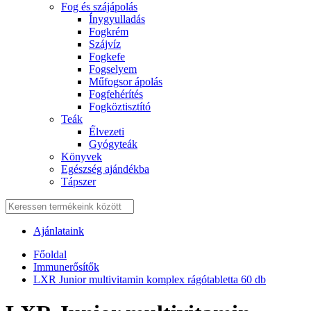
Fog és szájápolás
Í́nygyulladás
Fogkrém
Szájvíz
Fogkefe
Fogselyem
Műfogsor ápolás
Fogfehérítés
Fogköztisztító
Teák
É́lvezeti
Gyógyteák
Könyvek
Egészség ajándékba
Tápszer
Ajánlataink
Főoldal
Immunerősítők
LXR Junior multivitamin komplex rágótabletta 60 db