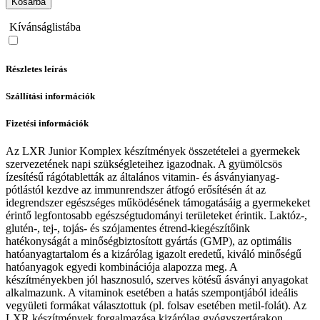
Kosárba
Kívánságlistába
Részletes leírás
Szállítási információk
Fizetési információk
Az LXR Junior Komplex készítmények összetételei a gyermekek
szervezetének napi szükségleteihez igazodnak. A gyümölcsös
ízesítésű rágótabletták az általános vitamin- és ásványianyag-
pótlástól kezdve az immunrendszer átfogó erősítésén át az
idegrendszer egészséges működésének támogatásáig a gyermekeket
érintő legfontosabb egészségtudományi területeket érintik. Laktóz-,
glutén-, tej-, tojás- és szójamentes étrend-kiegészítőink
hatékonyságát a minőségbiztosított gyártás (GMP), az optimális
hatóanyagtartalom és a kizárólag igazolt eredetű, kiváló minőségű
hatóanyagok egyedi kombinációja alapozza meg. A
készítményekben jól hasznosuló, szerves kötésű ásványi anyagokat
alkalmazunk. A vitaminok esetében a hatás szempontjából ideális
vegyületi formákat választottuk (pl. folsav esetében metil-folát). Az
LXR készítmények forgalmazása kizárólag gyógyszertárakon