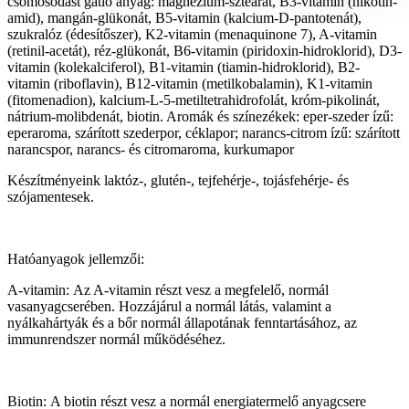
csomósodást gátló anyag: magnézium-sztearát, B3-vitamin (nikotin­
amid), mangán-glükonát, B5-vitamin (kalcium-D-panto­tenát),
szukralóz (édesítőszer), K2-vitamin (menaquinone 7), A-vitamin
(retinil-acetát), réz-glükonát, B6-vitamin (piridoxin-hidroklorid), D3-
vitamin (kolekalciferol), B1-vitamin (tiamin-hidroklorid), B2-
vitamin (ribo­flavin), B12-vitamin (metilkobalamin), K1-vitamin
(fitomenadion), kalcium-L-5-metiltetrahidrofolát, króm-pikolinát,
nátrium-molibdenát, biotin. Aromák és színezékek: eper-szeder ízű:
eperaroma, szárított szederpor, céklapor; narancs-citrom ízű: szárított
narancspor, narancs- és citromaroma, kurkumapor
Készítményeink laktóz-, glutén-, tejfehérje-, tojásfehérje- és
szójamentesek.
Hatóanyagok jellemzői:
A-vitamin: Az A-vitamin részt vesz a megfelelő, normál
vasanyagcserében. Hozzájárul a normál látás, valamint a
nyálkahártyák és a bőr normál állapotának fenntartásához, az
immunrendszer normál működéséhez.
Biotin: A biotin részt vesz a normál energiatermelő anyagcsere