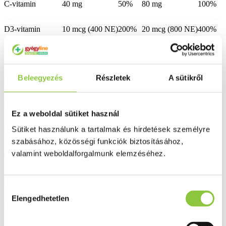
C-vitamin
40 mg
50%
80 mg
100%
D3-vitamin
10 mcg (400 NE)
200%
20 mcg (800 NE)
400%
E-vitamin
6 mg
50%
12 mg
100%
Beleegyezés
Részletek
A sütikről
Folsav (metilfolát)
100 mcg
50%
200 mcg
100%
K1-vitamin
12,5 mcg
17%
25 mcg
34%
Ez a weboldal sütiket használ
Sütiket használunk a tartalmak és hirdetések személyre
K2-vitamin
12,5 mcg
17%
25 mcg
34%
szabásához, közösségi funkciók biztosításához,
valamint weboldalforgalmunk elemzéséhez.
Cink
5 mg
50%
10 mg
100%
Kalcium
60 mg
7,5%
120 mg
15%
Hozzájárulás
Elengedhetetlen
kiválasztása
Króm
20 mcg
50%
40 mcg
100%