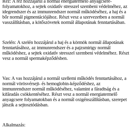
Réz: A réz hozzájárul a normál energiatermelő anyagcsere-
folyamatokhoz, a sejtek oxidatív stresszel szembeni védelméhez, az
idegrendszer és az immunrendszer normál működéséhez, a haj és a
bőr normál pigmentációjához. Részt vesz a szervezetben a normál
vasszállításban, a kötőszövetek normál állapotának fenntartásában.
Szelén: A szelén hozzájárul a haj és a körmök normál állapotának
fenntartásához, az immunrendszer és a pajzsmirigy normál
működéshez, a sejtek oxidatív stresszel szembeni védelméhez. Részt
vesz a normál spermaképződésben.
Vas: A vas hozzájárul a normál szellemi működés fenntartásához, a
normál vörösvérsejt- és hemoglobin-képződéshez, az
immunrendszer normál működéséhez, valamint a fáradtság és a
kifáradás csökkentéséhez. Részt vesz a normál energiatermelő
anyagcsere folyamatokban és a normál oxigénszállításban, szerepet
játszik a sejtosztódásban.
Alkalmazás: