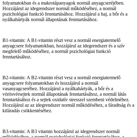
folyamatokban és a makrotápanyagok normál anyagcseréjében.
Hozzájárul az idegrendszer normál működéséhez, a normál
pszichológiai funkció fenntartásához. Hozzájárul a haj, a bőr és a
nyálkahártyák normál állapotának fenntartásához.
B1-vitamin: A B1-vitamin részt vesz a normál energiatermelő
anyagcsere folyamatokban, hozzájárul az idegrendszer és a szív
megfelelő működéséhez, a normál pszichológiai funkció
fenntartásához.
B2-vitamin: A B2-vitamin részt vesz a normál energiatermelő
anyagcsere folyamatokban és hozzájárul a normál
vasanyagcseréhez. Hozzájárul a nyálkahártyák, a bőr és a
vörösvérsejtek normál állapotának fenntartásához, a normál látás
fenntartásához és a sejtek oxidatív stresszel szembeni védelméhez.
Hozzájárul az az idegrendszer normál működéséhez, a fáradtság és a
kifáradás csökkentéséhez.
B3-vitamin: A B3 vitamin hozzájárul az idegrendszer normál
működéséhez, a normál pszichológiai funkció fenntartásához, a