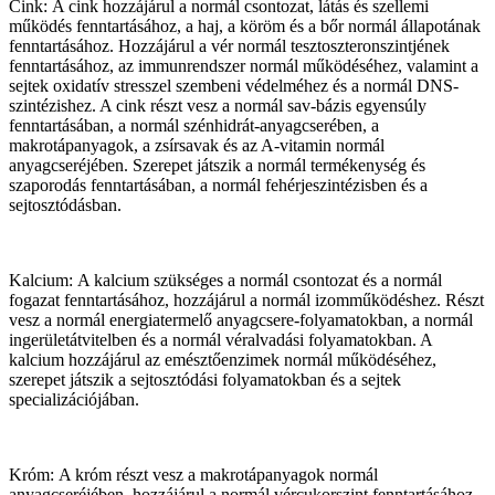
Cink: A cink hozzájárul a normál csontozat, látás és szellemi
működés fenntartásához, a haj, a köröm és a bőr normál állapotának
fenntartásához. Hozzájárul a vér normál tesztoszteronszintjének
fenntartásához, az immunrendszer normál működéséhez, valamint a
sejtek oxidatív stresszel szembeni védelméhez és a normál DNS-
szintézishez. A cink részt vesz a normál sav-bázis egyensúly
fenntartásában, a normál szénhidrát-anyagcserében, a
makrotápanyagok, a zsírsavak és az A-vitamin normál
anyagcseréjében. Szerepet játszik a normál termékenység és
szaporodás fenntartásában, a normál fehérjeszintézisben és a
sejtosztódásban.
Kalcium: A kalcium szükséges a normál csontozat és a normál
fogazat fenntartásához, hozzájárul a normál izomműködéshez. Részt
vesz a normál energiatermelő anyagcsere-folyamatokban, a normál
ingerületátvitelben és a normál véralvadási folyamatokban. A
kalcium hozzájárul az emésztőenzimek normál működéséhez,
szerepet játszik a sejtosztódási folyamatokban és a sejtek
specializációjában.
Króm: A króm részt vesz a makrotápanyagok normál
anyagcseréjében, hozzájárul a normál vércukorszint fenntartásához.