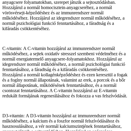
anyagcsere folyamatokban, szerepet játszik a sejtosztódásban.
Hozzájárul a normál homocisztein-anyagcseréhez, a normál
vörösvérsejt-képződéshez és az immunrendszer normál
működéséhez. Hozzájárul az idegrendszer normál működéséhez, a
normál pszichológiai funkció fenntartásához, a fáradtság és a
kifáradás csökkentéséhez.
C-vitamin: A C-vitamin hozzájárul az immunrendszer normál
működéséhez, a sejtek oxidatív stresszel szembeni védelméhez és a
normál energiatermelő anyagcsere-folyamatokhoz. Hozzájárul az
idegrendszer normál működéséhez, a normál pszichológiai funkció
fenntartásához, a fáradtság és a kifáradás csökkentéséhez.
Hozzájárul a normál kollagénképződéshez és ezen keresztül a fogak
és a fogíny normál állapotának, valamint az erek, a porcok és a bőr
normál állapotának, működésének fenntartásához, és a normál
csontozat fenntartásához. A C-vitamin hozzájárul az E-vitamin
redukált formájának regenerálásához és fokozza a vas felszívódását.
D3-vitamin: A D3-vitamin hozzájárul az immunrendszer normál
működéséhez, a kalcium és a foszfor normál felszívódásához és
hasznosulásához, a vér normál kalciumszintjének fenntartásához,