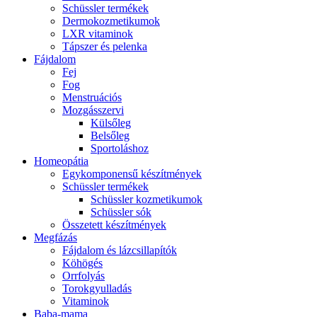
Schüssler termékek
Dermokozmetikumok
LXR vitaminok
Tápszer és pelenka
Fájdalom
Fej
Fog
Menstruációs
Mozgásszervi
Külsőleg
Belsőleg
Sportoláshoz
Homeopátia
Egykomponensű készítmények
Schüssler termékek
Schüssler kozmetikumok
Schüssler sók
Összetett készítmények
Megfázás
Fájdalom és lázcsillapítók
Köhögés
Orrfolyás
Torokgyulladás
Vitaminok
Baba-mama