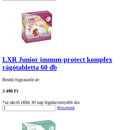
LXR Junior immun-protect komplex
rágótabletta 60 db
Bruttó fogyasztói ár:
3 490 Ft
*az akció előtti 30 nap legalacsonyabb ára
Részletek