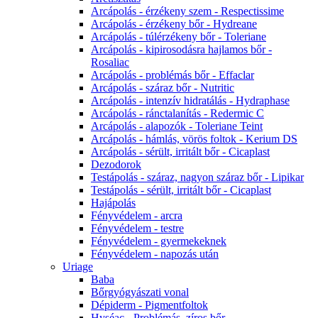
Arcápolás - érzékeny szem - Respectissime
Arcápolás - érzékeny bőr - Hydreane
Arcápolás - túlérzékeny bőr - Toleriane
Arcápolás - kipirosodásra hajlamos bőr -
Rosaliac
Arcápolás - problémás bőr - Effaclar
Arcápolás - száraz bőr - Nutritic
Arcápolás - intenzív hidratálás - Hydraphase
Arcápolás - ránctalanítás - Redermic C
Arcápolás - alapozók - Toleriane Teint
Arcápolás - hámlás, vörös foltok - Kerium DS
Arcápolás - sérült, irritált bőr - Cicaplast
Dezodorok
Testápolás - száraz, nagyon száraz bőr - Lipikar
Testápolás - sérült, irritált bőr - Cicaplast
Hajápolás
Fényvédelem - arcra
Fényvédelem - testre
Fényvédelem - gyermekeknek
Fényvédelem - napozás után
Uriage
Baba
Bőrgyógyászati vonal
Dépiderm - Pigmentfoltok
Hyséac - Problémás, zíros bőr