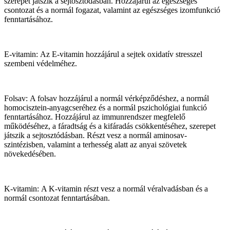
szerepet játszik a sejtosztódásban. Hozzájárul az egészséges
csontozat és a normál fogazat, valamint az egészséges izomfunkció
fenntartásához.
E-vitamin: Az E-vitamin hozzájárul a sejtek oxidatív stresszel
szembeni védelméhez.
Folsav: A folsav hozzájárul a normál vérképződéshez, a normál
homocisztein-anyagcseréhez és a normál pszichológiai funkció
fenntartásához. Hozzájárul az immunrendszer megfelelő
működéséhez, a fáradtság és a kifáradás csökkentéséhez, szerepet
játszik a sejtosztódásban. Részt vesz a normál aminosav-
szintézisben, valamint a terhesség alatt az anyai szövetek
növekedésében.
K-vitamin: A K-vitamin részt vesz a normál véralvadásban és a
normál csontozat fenntartásában.