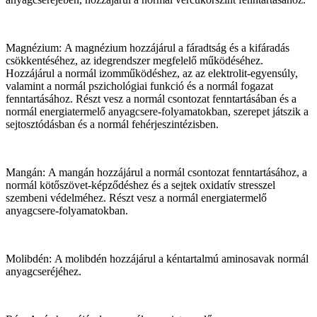
Magnézium: A magnézium hozzájárul a fáradtság és a kifáradás
csökkentéséhez, az idegrendszer megfelelő működéséhez.
Hozzájárul a normál izomműködéshez, az az elektrolit-egyensúly,
valamint a normál pszichológiai funkció és a normál fogazat
fenntartásához. Részt vesz a normál csontozat fenntartásában és a
normál energiatermelő anyagcsere-folyamatokban, szerepet játszik a
sejtosztódásban és a normál fehérjeszintézisben.
Mangán: A mangán hozzájárul a normál csontozat fenntartásához, a
normál kötőszövet-képződéshez és a sejtek oxidatív stresszel
szembeni védelméhez. Részt vesz a normál energiatermelő
anyagcsere-folyamatokban.
Molibdén: A molibdén hozzájárul a kéntartalmú aminosavak normál
anyagcseréjéhez.