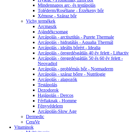
Mindennapos arc- és testápolás
Toléderm/Roséliane - Érzékeny bőr
Xémose - Száraz bőr
Vichy termékek
Arcmaszk
Ajándékcsomag
Arcápolás - arctisztítás - Purete Thermale
Arcápolás - hidratálás - Aqualia Thermál
Arcápolás - ideális bőrért - Idealia
Arcápolás - öregedésgátlás 40 év felett - Liftactiv
Arcápolás - öregedésgátlás 50 és 60 év felett -
Neovadiol
Arcápolás - problémás bőr - Normaderm
Arcápolás - száraz bőrre - Nutrilogie
Arcápolás - alapozók
Testápolás
Dezodorok
Hajápolás - Dercos
Férfiaknak - Homme
Fényvédelem
Arcápolás-Slow Age
Dermedic
CeraVe
Vitaminok