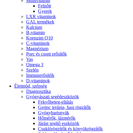
Multivitamin
Felnőtt
Gyerek
LXR vitaminok
GAL termékek
Kalcium
B-vitamin
Koenzim Q10
C-vitaminok
Magnézium
Porc és csont erősítők
Vas
Omega 3
Szelén
Immunerősítők
D-vitaminok
Életmód, szépség
Diagnosztika
Gyógyászati segédeszközök
Fekvőbeteg-ellátás
Gerinc terápia, hasi rögzítők
Gyógyharisnyák
Hőmérők, lázmérők
Járást segítő eszközök
Csuklórögzítők és könyökrögzítők