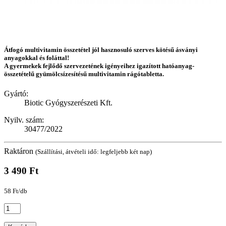
Átfogó multivitamin összetétel jól hasznosuló szerves kötésű ásványi
anyagokkal és foláttal!
A gyermekek fejlődő szervezetének igényeihez igazított hatóanyag-
összetételű gyümölcsízesítésű multivitamin rágótabletta.
Gyártó:
Biotic Gyógyszerészeti Kft.
Nyilv. szám:
30477/2022
Raktáron
(Szállítási, átvételi idő: legfeljebb két nap)
3 490 Ft
58 Ft/db