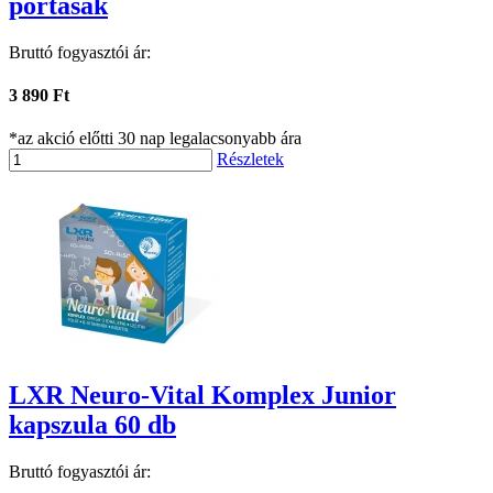
portasak
Bruttó fogyasztói ár:
3 890 Ft
*az akció előtti 30 nap legalacsonyabb ára
Részletek
LXR Neuro-Vital Komplex Junior
kapszula 60 db
Bruttó fogyasztói ár: