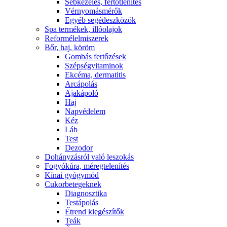
Sebkezelés, fertőtlenítés
Vérnyomásmérők
Egyéb segédeszközök
Spa termékek, illóolajok
Reformélelmiszerek
Bőr, haj, köröm
Gombás fertőzések
Szépségvitaminok
Ekcéma, dermatitis
Arcápolás
Ajakápoló
Haj
Napvédelem
Kéz
Láb
Test
Dezodor
Dohányzásról való leszokás
Fogyókúra, méregtelenítés
Kínai gyógymód
Cukorbetegeknek
Diagnosztika
Testápolás
É́trend kiegészítők
Teák