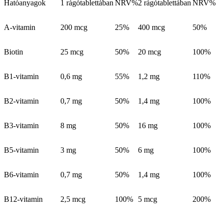
Hatóanyagok
1 rágótablettában
NRV%
2 rágótablettában
NRV%
A-vitamin
200 mcg
25%
400 mcg
50%
Biotin
25 mcg
50%
20 mcg
100%
B1-vitamin
0,6 mg
55%
1,2 mg
110%
B2-vitamin
0,7 mg
50%
1,4 mg
100%
B3-vitamin
8 mg
50%
16 mg
100%
B5-vitamin
3 mg
50%
6 mg
100%
B6-vitamin
0,7 mg
50%
1,4 mg
100%
B12-vitamin
2,5 mcg
100%
5 mcg
200%