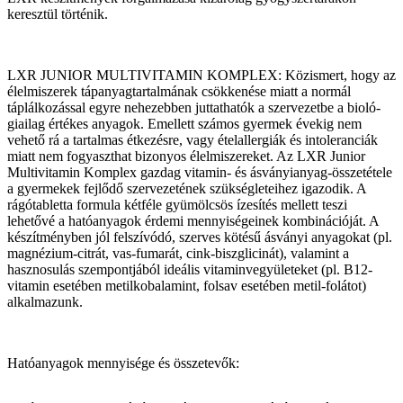
keresztül történik.
LXR JUNIOR MULTIVITAMIN KOMPLEX: Közismert, hogy az
élelmiszerek tápanyagtartalmának csökkenése miatt a normál
táplálkozással egyre nehezebben juttathatók a szervezetbe a bioló­
giailag értékes anyagok. Emellett számos gyermek évekig nem
vehető rá a tartalmas étkezésre, vagy étel­allergiák és intoleranciák
miatt nem fogyaszthat bizonyos élelmiszereket. Az LXR Junior
Multivitamin Komplex gazdag vitamin- és ásványianyag-összetétele
a gyermekek fejlődő szervezetének szükségleteihez igazodik. A
rágótabletta formula kétféle gyümölcsös ízesítés mellett teszi
lehetővé a hatóanyagok érdemi mennyiségeinek kombinációját. A
készítményben jól felszívódó, szerves kötésű ásványi anyagokat (pl.
magnézium-citrát, vas-fumarát, cink-biszglicinát), valamint a
hasznosulás szempontjából ideális vitaminvegyületeket (pl. B12-
vitamin esetében metilkobalamint, folsav esetében metil-folátot)
alkalmazunk.
Hatóanyagok mennyisége és összetevők: