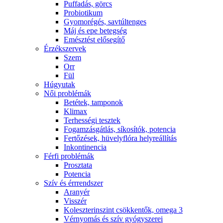
Puffadás, görcs
Probiotikum
Gyomorégés, savtúltenges
Máj és epe betegség
Emésztést elősegítő
Érzékszervek
Szem
Orr
Fül
Húgyutak
Női problémák
Betétek, tamponok
Klimax
Terhességi tesztek
Fogamzásgátlás, síkosítók, potencia
Fertőzések, hüvelyflóra helyreállítás
Inkontinencia
Férfi problémák
Prosztata
Potencia
Szív és érrrendszer
Aranyér
Visszér
Koleszterinszint csökkentők, omega 3
Vérnyomás és szív gyógyszerei