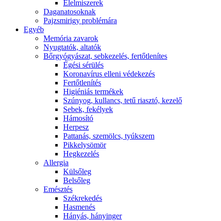
É́lelmiszerek
Daganatosoknak
Pajzsmirigy problémára
Egyéb
Memória zavarok
Nyugtatók, altatók
Bőrgyógyászat, sebkezelés, fertőtlenítes
É́gési sérülés
Koronavírus elleni védekezés
Fertőtlenítés
Higiéniás termékek
Szúnyog, kullancs, tetű riasztó, kezelő
Sebek, fekélyek
Hámosító
Herpesz
Pattanás, szemölcs, tyúkszem
Pikkelysömör
Hegkezelés
Allergia
Külsőleg
Belsőleg
Emésztés
Székrekedés
Hasmenés
Hányás, hányinger