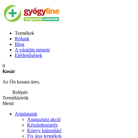
Termékek
Rólunk
Blog
A vásárlás menete
Elérhetőségek
0
Kosár
Az Ön kosara üres.
Belépés
Termékkörök
Menü
Ajánlataink
Augusztusi akció
Készletkisöprés
Könyv kiárusítás!
Fix áras termékek