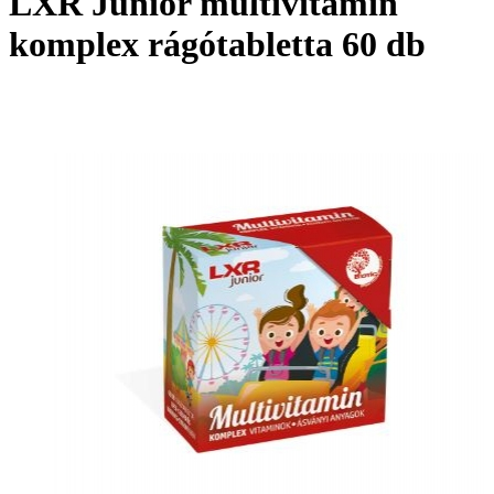
LXR Junior multivitamin
komplex rágótabletta 60 db