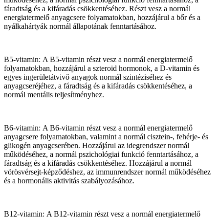
fáradtság és a kifáradás csökkentéséhez. Részt vesz a normál
energiatermelő anyagcsere folyamatokban, hozzájárul a bőr és a
nyálkahártyák normál állapotának fenntartásához.
B5-vitamin: A B5-vitamin részt vesz a normál energiatermelő
folyamatokban, hozzájárul a szteroid hormonok, a D-vitamin és
egyes ingerületátvivő anyagok normál szintéziséhez és
anyagcseréjéhez, a fáradtság és a kifáradás csökkentéséhez, a
normál mentális teljesítményhez.
B6-vitamin: A B6-vitamin részt vesz a normál energiatermelő
anyagcsere folyamatokban, valamint a normál cisztein-, fehérje- és
glikogén anyagcserében. Hozzájárul az idegrendszer normál
működéséhez, a normál pszichológiai funkció fenntartásához, a
fáradtság és a kifáradás csökkentéséhez. Hozzájárul a normál
vörösvérsejt-képződéshez, az immunrendszer normál működéséhez
és a hormonális aktivitás szabályozásához.
B12-vitamin: A B12-vitamin részt vesz a normál energiatermelő