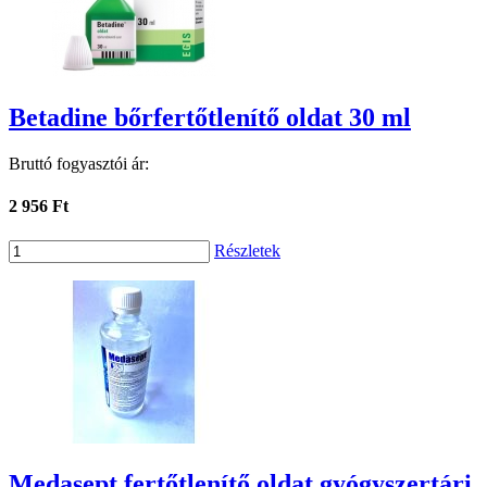
Betadine bőrfertőtlenítő oldat 30 ml
Bruttó fogyasztói ár:
2 956 Ft
Részletek
Medasept fertőtlenítő oldat gyógyszertári