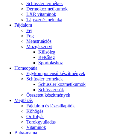
Schüssler termékek
Dermokozmetikumok
LXR vitaminok
Tápszer és pelenka
Fájdalom
Fej
Fog
Menstruációs
Mozgásszervi
Külsőleg
Belsőleg
Sportoláshoz
Homeopátia
Egykomponensű készítmények
Schüssler termékek
Schüssler kozmetikumok
Schüssler sók
Összetett készítmények
Megfázás
Fájdalom és lázcsillapítók
Köhögés
Orrfolyás
Torokgyulladás
Vitaminok
Baba-mama