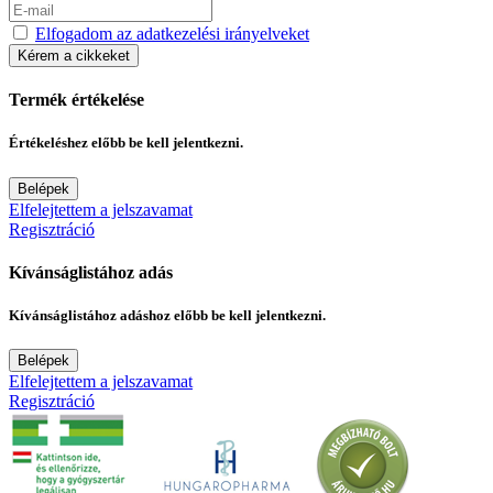
Elfogadom az adatkezelési irányelveket
Kérem a cikkeket
Termék értékelése
Értékeléshez előbb be kell jelentkezni.
Belépek
Elfelejtettem a jelszavamat
Regisztráció
Kívánságlistához adás
Kívánságlistához adáshoz előbb be kell jelentkezni.
Belépek
Elfelejtettem a jelszavamat
Regisztráció