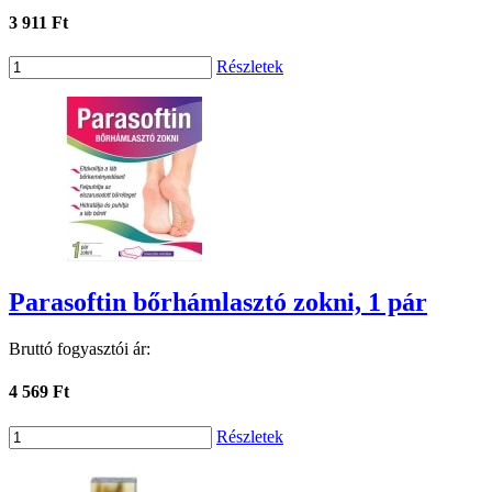
3 911 Ft
Részletek
Parasoftin bőrhámlasztó zokni, 1 pár
Bruttó fogyasztói ár:
4 569 Ft
Részletek