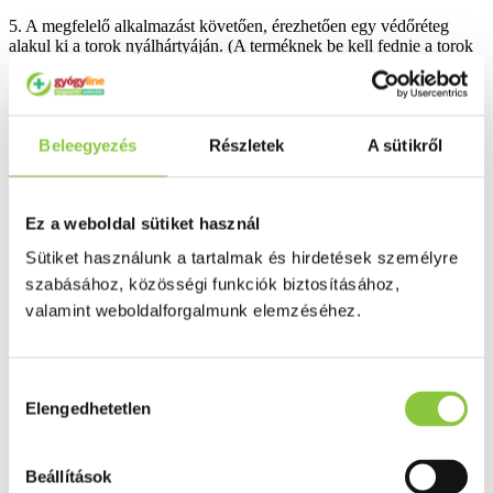
5. A megfelelő alkalmazást követően, érezhetően egy védőréteg
alakul ki a torok nyálhártyáján. (A terméknek be kell fednie a torok
egész felületét.)
6. Lehetséges, hogy az első használat után még nem érezhető a
hatás.
Beleegyezés
Részletek
A sütikről
A SFORSIN Horkolás elleni spray orvostechnikai eszköz nem
kezeli az alvási apnoet (légzéskimaradás). Ha egyheti alkalmazást
követően sincs észrevehető hatás, keresse fel orvosát, mert a
horkolás oka más, esetleg súlyos betegség is lehet.
Ez a weboldal sütiket használ
Összetétel:
Sütiket használunk a tartalmak és hirdetések személyre
szabásához, közösségi funkciók biztosításához,
Víz, glicerin, nátrium-benzoát, poliszorbát 80, kálium-szorbát,
valamint weboldalforgalmunk elemzéséhez.
nátrium-klorid, menta aroma, nátrium-hialuronát, hidroxi-etil-
cellulóz, citromsav.
Kiszerelés: 20 ml.
Hozzájárulás
Elengedhetetlen
Bővebben ...
kiválasztása
Ingyenes szállítás 18 000 Ft felett
Beállítások
Minőségellenőrzött termékek