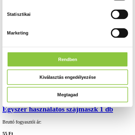
Valós gyógyszertári háttér
Statisztikai
Folyamatos akciók
Marketing
Ezek is érdekelhetik Önt
Rendben
Kiválasztás engedélyezése
Megtagad
Egyszer használatos szájmaszk 1 db
Bruttó fogyasztói ár:
55 Ft