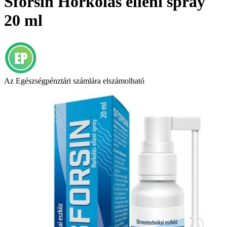
Sforsin Horkolás elleni spray
20 ml
Az Egészségpénztári számlára elszámolható