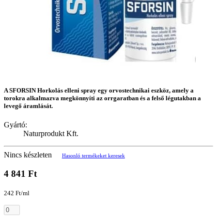
A SFORSIN Horkolás elleni spray egy orvostechnikai eszköz, amely a
torokra alkalmazva megkönnyíti az orrgaratban és a felső légutakban a
levegő áramlását.
Gyártó:
Naturprodukt Kft.
Nincs készleten
Hasonló termékeket keresek
4 841 Ft
242 Ft/ml