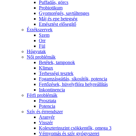
Puffadás, görcs
Probiotikum
Gyomorégés, savtúltenges
Máj és epe betegség
Emésztést elősegítő
Érzékszervek
Szem
Orr
Fül
Húgyutak
Női problémák
Betétek, tamponok
Klimax
Terhességi tesztek
Fogamzásgátlás, síkosítók, potencia
Fertőzések, hüvelyflóra helyreállítás
Inkontinencia
Férfi problémák
Prosztata
Potencia
Szív és érrrendszer
Aranyér
Visszér
Koleszterinszint csökkentők, omega 3
Vérnyomás és szív gyógyszerei