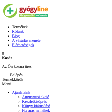
Termékek
Rólunk
Blog
A vásárlás menete
Elérhetőségek
0
Kosár
Az Ön kosara üres.
Belépés
Termékkörök
Menü
Ajánlataink
Augusztusi akció
Készletkisöprés
Könyv kiárusítás!
Fix áras termékek