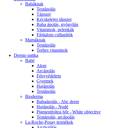
Babáknak
Testápolás
Tápszer
Kecsketejes tápszer
Baba ápolás, gyógyítás
Vitaminok, pelenkák
Fájdalom csillapítók
Mamáknak
Testápolás
Terhes vitaminok
Dermo patika
Babé
Akne
Arcápolás
Fényvédelem
Gyermek
Hajápolás
Testápolás
Bioderma
Babaápolás - Abc derm
Hajápolás - Nodé
Pigmentfoltos bőr - White objective
Testápolás, arcápolás
La-Roche-Posay termékek
Arctisztítás