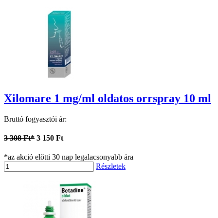
Xilomare 1 mg/ml oldatos orrspray 10 ml
Bruttó fogyasztói ár:
3 308 Ft*
3 150 Ft
*az akció előtti 30 nap legalacsonyabb ára
Részletek