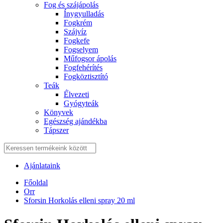
Fog és szájápolás
Í́nygyulladás
Fogkrém
Szájvíz
Fogkefe
Fogselyem
Műfogsor ápolás
Fogfehérítés
Fogköztisztító
Teák
É́lvezeti
Gyógyteák
Könyvek
Egészség ajándékba
Tápszer
Ajánlataink
Főoldal
Orr
Sforsin Horkolás elleni spray 20 ml