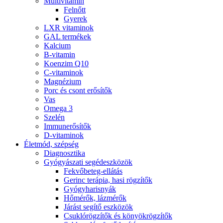
Multivitamin
Felnőtt
Gyerek
LXR vitaminok
GAL termékek
Kalcium
B-vitamin
Koenzim Q10
C-vitaminok
Magnézium
Porc és csont erősítők
Vas
Omega 3
Szelén
Immunerősítők
D-vitaminok
Életmód, szépség
Diagnosztika
Gyógyászati segédeszközök
Fekvőbeteg-ellátás
Gerinc terápia, hasi rögzítők
Gyógyharisnyák
Hőmérők, lázmérők
Járást segítő eszközök
Csuklórögzítők és könyökrögzítők