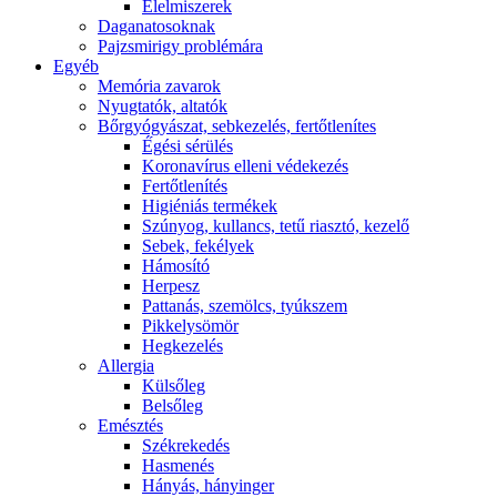
É́lelmiszerek
Daganatosoknak
Pajzsmirigy problémára
Egyéb
Memória zavarok
Nyugtatók, altatók
Bőrgyógyászat, sebkezelés, fertőtlenítes
É́gési sérülés
Koronavírus elleni védekezés
Fertőtlenítés
Higiéniás termékek
Szúnyog, kullancs, tetű riasztó, kezelő
Sebek, fekélyek
Hámosító
Herpesz
Pattanás, szemölcs, tyúkszem
Pikkelysömör
Hegkezelés
Allergia
Külsőleg
Belsőleg
Emésztés
Székrekedés
Hasmenés
Hányás, hányinger