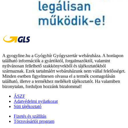
A gyogyline.hu a Gyógyhír Gyógyszertár webáruháza. A honlapon
található információk a gyártóktól, forgalmazóktól, valamint
nyilvánosan fellelhető szakkönyvekből és tájékoztatókból
származnak. Ezek tartalmáért webáruházunk nem vállal felelősséget.
Minden esetben figyelmesen olvassa el a termék csomagolásán
található, illetve a termékhez mellékelt tájékoztatót. Ha valamiben
bizonytalan, forduljon hozzánk bizalommal!
ÁSZF
Adatvédelmi nyilatkozat
Süti tájékoztató
Fizetés és szállítás
Törzsvásárlói program