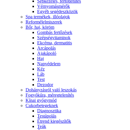
Sebkezelés, fertőtlenítés
Vérnyomásmérők
Egyéb segédeszközök
Spa termékek, illóolajok
Reformélelmiszerek
Bőr, haj, köröm
Gombás fertőzések
Szépségvitaminok
Ekcéma, dermatitis
Arcápolás
Ajakápoló
Haj
Napvédelem
Kéz
Láb
Test
Dezodor
Dohányzásról való leszokás
Fogyókúra, méregtelenítés
Kínai gyógymód
Cukorbetegeknek
Diagnosztika
Testápolás
É́trend kiegészítők
Teák