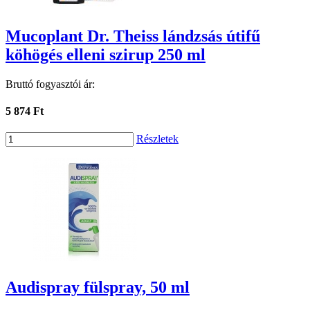
Mucoplant Dr. Theiss lándzsás útifű
köhögés elleni szirup 250 ml
Bruttó fogyasztói ár:
5 874 Ft
Részletek
Audispray fülspray, 50 ml