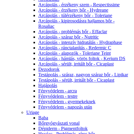
Arcápolás - érzékeny szem - Respectissime
Arcápolás - érzékeny bőr - Hydreane
Arcápolás - túlérzékeny bőr - Toleriane
Arcápolás - kipirosodásra hajlamos bőr -
Rosaliac
Arcápolás - problémás bőr - Effaclar
Arcápolás - száraz bőr - Nutritic
Arcápolás - intenzív hidratálás - Hydraphase
Arcápolás - ránctalanítás - Redermic C
Arcápolás - alapozók - Toleriane Teint
Arcápolás - hámlás, vörös foltok - Kerium DS
Arcápolás - sérült, irritált bőr - Cicaplast
Dezodorok
Testápolás - száraz, nagyon száraz bőr - Lipikar
Testápolás - sérült, irritált bőr - Cicaplast
Hajápolás
Fényvédelem - arcra
Fényvédelem - testre
Fényvédelem - gyermekeknek
Fényvédelem - napozás után
Uriage
Baba
Bőrgyógyászati vonal
Dépiderm - Pigmentfoltok
Hyséac - Problémás, zíros bőr