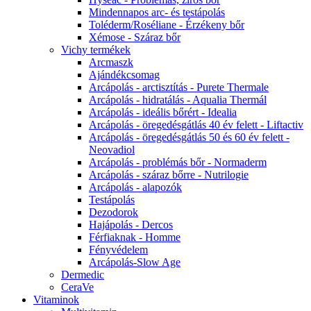
Mindennapos arc- és testápolás
Toléderm/Roséliane - Érzékeny bőr
Xémose - Száraz bőr
Vichy termékek
Arcmaszk
Ajándékcsomag
Arcápolás - arctisztítás - Purete Thermale
Arcápolás - hidratálás - Aqualia Thermál
Arcápolás - ideális bőrért - Idealia
Arcápolás - öregedésgátlás 40 év felett - Liftactiv
Arcápolás - öregedésgátlás 50 és 60 év felett -
Neovadiol
Arcápolás - problémás bőr - Normaderm
Arcápolás - száraz bőrre - Nutrilogie
Arcápolás - alapozók
Testápolás
Dezodorok
Hajápolás - Dercos
Férfiaknak - Homme
Fényvédelem
Arcápolás-Slow Age
Dermedic
CeraVe
Vitaminok