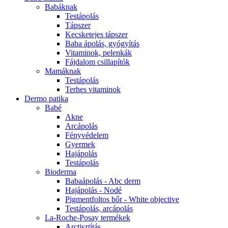
Babáknak
Testápolás
Tápszer
Kecsketejes tápszer
Baba ápolás, gyógyítás
Vitaminok, pelenkák
Fájdalom csillapítók
Mamáknak
Testápolás
Terhes vitaminok
Dermo patika
Babé
Akne
Arcápolás
Fényvédelem
Gyermek
Hajápolás
Testápolás
Bioderma
Babaápolás - Abc derm
Hajápolás - Nodé
Pigmentfoltos bőr - White objective
Testápolás, arcápolás
La-Roche-Posay termékek
Arctisztítás