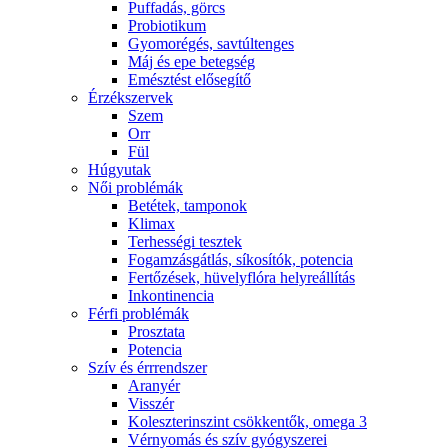
Puffadás, görcs
Probiotikum
Gyomorégés, savtúltenges
Máj és epe betegség
Emésztést elősegítő
Érzékszervek
Szem
Orr
Fül
Húgyutak
Női problémák
Betétek, tamponok
Klimax
Terhességi tesztek
Fogamzásgátlás, síkosítók, potencia
Fertőzések, hüvelyflóra helyreállítás
Inkontinencia
Férfi problémák
Prosztata
Potencia
Szív és érrrendszer
Aranyér
Visszér
Koleszterinszint csökkentők, omega 3
Vérnyomás és szív gyógyszerei