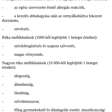
- az egész szervezetet érintő allergiás reakciók,
- a kezelés abbahagyása után az orrnyálkahártya fokozott
duzzanata,
- orrvérzés.
Ritka mellékhatások (1000-ből legfeljebb 1 beteget érinthet):
- szívdobogásérzés és szapora szívverés,
- magas vérnyomás.
Nagyon ritka mellékhatások (10 000-ből legfeljebb 1 beteget
érinthet):
- idegesség,
- álmatlanság,
- fáradtság,
- szívritmuszavar,
- főleg gyermekeknél és túladagolás esetén: aluszékonyság/