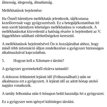
álmosság, idegesség, álmatlanság.
Mellékhatások bejelentése:
Ha Önnél bármilyen mellékhatás jelentkezik, tájékoztassa
kezelőorvosát vagy gyógyszerészét. Ez a betegtájékoztatóban fel
nem sorolt bármilyen lehetséges mellékhatásra is vonatkozik. A
mellékhatásokat közvetlenül a hatóság részére is bejelentheti az V.
függelékben található elérhetőségeken keresztül.
A mellékhatások bejelentésével Ön is hozzájárulhat ahhoz, hogy
minél több információ álljon rendelkezésre a gyógyszer biztonságos
alkalmazásával kapcsolatban.
5. Hogyan kell a Xilomare-t tárolni?
A gyógyszer gyermekektől elzárva tartandó!
A dobozon feltüntetett lejárati idő (Felhasználható:) után ne
alkalmazza ezt a gyógyszert. A lejárati idő az adott hónap utolsó
napjára vonatkozik.
A tartály felbontása után 6 hónapon belül használja fel a gyógyszert.
Ez a gyógyszer nem igényel különleges tárolást.