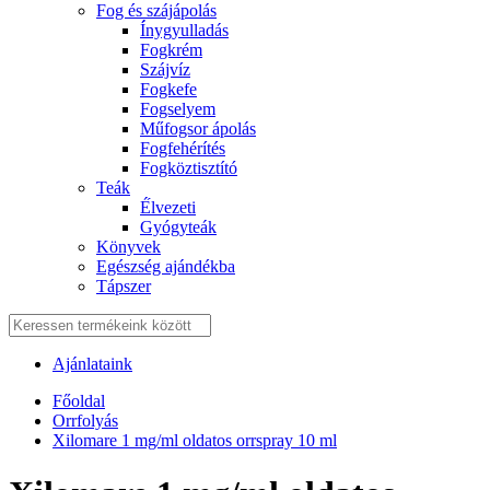
Fog és szájápolás
Í́nygyulladás
Fogkrém
Szájvíz
Fogkefe
Fogselyem
Műfogsor ápolás
Fogfehérítés
Fogköztisztító
Teák
É́lvezeti
Gyógyteák
Könyvek
Egészség ajándékba
Tápszer
Ajánlataink
Főoldal
Orrfolyás
Xilomare 1 mg/ml oldatos orrspray 10 ml