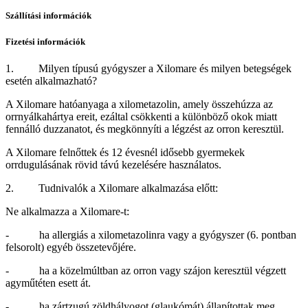
Szállítási információk
Fizetési információk
1. Milyen típusú gyógyszer a Xilomare és milyen betegségek
esetén alkalmazható?
A Xilomare hatóanyaga a xilometazolin, amely összehúzza az
orrnyálkahártya ereit, ezáltal csökkenti a különböző okok miatt
fennálló duzzanatot, és megkönnyíti a légzést az orron keresztül.
A Xilomare felnőttek és 12 évesnél idősebb gyermekek
orrdugulásának rövid távú kezelésére használatos.
2. Tudnivalók a Xilomare alkalmazása előtt:
Ne alkalmazza a Xilomare-t:
- ha allergiás a xilometazolinra vagy a gyógyszer (6. pontban
felsorolt) egyéb összetevőjére.
- ha a közelmúltban az orron vagy szájon keresztül végzett
agyműtéten esett át.
- ha zártzugú zöldhályogot (glaukómát) állapítottak meg