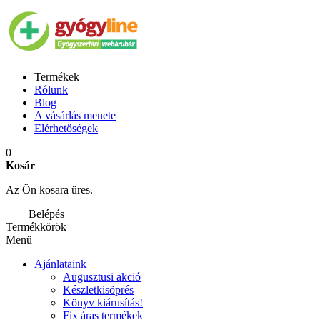
Termékek
Rólunk
Blog
A vásárlás menete
Elérhetőségek
0
Kosár
Az Ön kosara üres.
Belépés
Termékkörök
Menü
Ajánlataink
Augusztusi akció
Készletkisöprés
Könyv kiárusítás!
Fix áras termékek