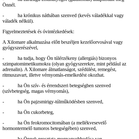
Önnél.
- ha krónikus náthában szenved (kevés váladékkal vagy
váladék nélkül).
Figyelmeztetések és óvintézkedések:
A Xilomare alkalmazása előtt beszéljen kezelőorvosával vagy
gyógyszerészével,
- ha tudja, hogy Ön túlérzékeny (allergiás) bizonyos
szimpatomimetikumokra (olyan gyógyszerekre, mint például az
adrenalin). A Xilomare álmatlanságot, szédülést, remegést,
ritmuszavart, illetve vérnyomás-emelkedést okozhat.
- ha Ön szív- és érrendszeri betegségben szenved
(szívbetegség, magas vérnyomás),
- ha Ön pajzsmirigy-túlműködésben szenved,
- ha Ön cukorbeteg,
- ha Ön feokromocitomában (a mellékvesevelő
hormontermelő tumoros betegségében) szenved,
- ha Önnek prosztata-megnagyobbodása van,