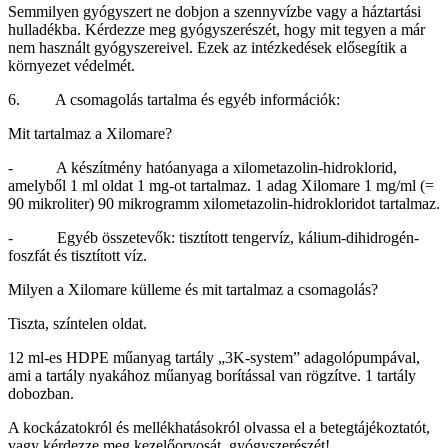
Semmilyen gyógyszert ne dobjon a szennyvízbe vagy a háztartási
hulladékba. Kérdezze meg gyógyszerészét, hogy mit tegyen a már
nem használt gyógyszereivel. Ezek az intézkedések elősegítik a
környezet védelmét.
6. A csomagolás tartalma és egyéb információk:
Mit tartalmaz a Xilomare?
- A készítmény hatóanyaga a xilometazolin-hidroklorid,
amelyből 1 ml oldat 1 mg-ot tartalmaz. 1 adag Xilomare 1 mg/ml (=
90 mikroliter) 90 mikrogramm xilometazolin-hidrokloridot tartalmaz.
- Egyéb összetevők: tisztított tengervíz, kálium-dihidrogén-
foszfát és tisztított víz.
Milyen a Xilomare külleme és mit tartalmaz a csomagolás?
Tiszta, színtelen oldat.
12 ml-es HDPE műanyag tartály „3K-system” adagolópumpával,
ami a tartály nyakához műanyag borítással van rögzítve. 1 tartály
dobozban.
A kockázatokról és mellékhatásokról olvassa el a betegtájékoztatót,
vagy kérdezze meg kezelőorvosát, gyógyszerészét!