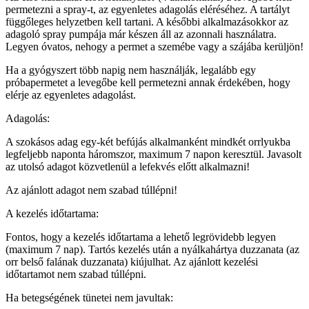
permetezni a spray-t, az egyenletes adagolás eléréséhez. A tartályt
függőleges helyzetben kell tartani. A későbbi alkalmazásokkor az
adagoló spray pumpája már készen áll az azonnali használatra.
Legyen óvatos, nehogy a permet a szemébe vagy a szájába kerüljön!
Ha a gyógyszert több napig nem használják, legalább egy
próbapermetet a levegőbe kell permetezni annak érdekében, hogy
elérje az egyenletes adagolást.
Adagolás:
A szokásos adag egy-két befújás alkalmanként mindkét orrlyukba
legfeljebb naponta háromszor, maximum 7 napon keresztül. Javasolt
az utolsó adagot közvetlenül a lefekvés előtt alkalmazni!
Az ajánlott adagot nem szabad túllépni!
A kezelés időtartama:
Fontos, hogy a kezelés időtartama a lehető legrövidebb legyen
(maximum 7 nap). Tartós kezelés után a nyálkahártya duzzanata (az
orr belső falának duzzanata) kiújulhat. Az ajánlott kezelési
időtartamot nem szabad túllépni.
Ha betegségének tünetei nem javultak: