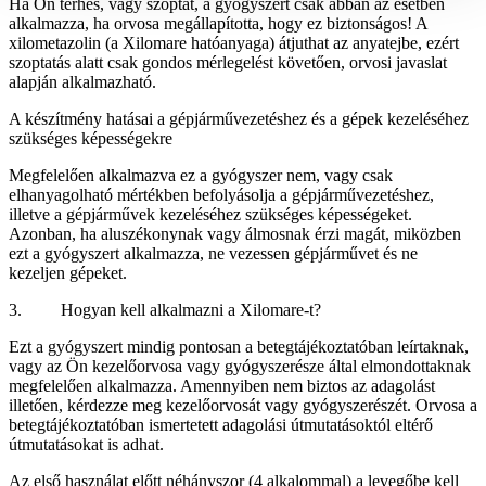
Ha Ön terhes, vagy szoptat, a gyógyszert csak abban az esetben
alkalmazza, ha orvosa megállapította, hogy ez biztonságos! A
xilometazolin (a Xilomare hatóanyaga) átjuthat az anyatejbe, ezért
szoptatás alatt csak gondos mérlegelést követően, orvosi javaslat
alapján alkalmazható.
A készítmény hatásai a gépjárművezetéshez és a gépek kezeléséhez
szükséges képességekre
Megfelelően alkalmazva ez a gyógyszer nem, vagy csak
elhanyagolható mértékben befolyásolja a gépjárművezetéshez,
illetve a gépjárművek kezeléséhez szükséges képességeket.
Azonban, ha aluszékonynak vagy álmosnak érzi magát, miközben
ezt a gyógyszert alkalmazza, ne vezessen gépjárművet és ne
kezeljen gépeket.
3. Hogyan kell alkalmazni a Xilomare-t?
Ezt a gyógyszert mindig pontosan a betegtájékoztatóban leírtaknak,
vagy az Ön kezelőorvosa vagy gyógyszerésze által elmondottaknak
megfelelően alkalmazza. Amennyiben nem biztos az adagolást
illetően, kérdezze meg kezelőorvosát vagy gyógyszerészét. Orvosa a
betegtájékoztatóban ismertetett adagolási útmutatásoktól eltérő
útmutatásokat is adhat.
Az első használat előtt néhányszor (4 alkalommal) a levegőbe kell