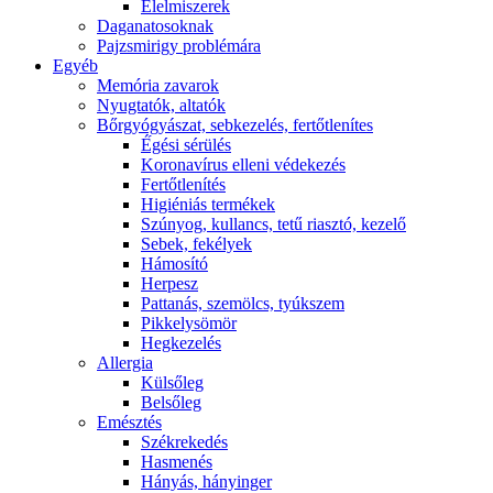
É́lelmiszerek
Daganatosoknak
Pajzsmirigy problémára
Egyéb
Memória zavarok
Nyugtatók, altatók
Bőrgyógyászat, sebkezelés, fertőtlenítes
É́gési sérülés
Koronavírus elleni védekezés
Fertőtlenítés
Higiéniás termékek
Szúnyog, kullancs, tetű riasztó, kezelő
Sebek, fekélyek
Hámosító
Herpesz
Pattanás, szemölcs, tyúkszem
Pikkelysömör
Hegkezelés
Allergia
Külsőleg
Belsőleg
Emésztés
Székrekedés
Hasmenés
Hányás, hányinger