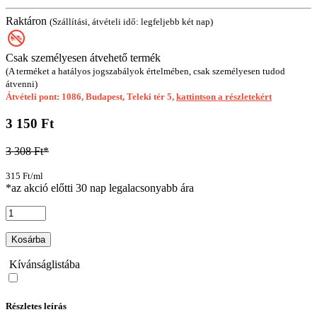
Raktáron
(Szállítási, átvételi idő: legfeljebb két nap)
Csak személyesen átvehető termék
(A terméket a hatályos jogszabályok értelmében, csak személyesen tudod
átvenni)
Átvételi pont: 1086, Budapest, Teleki tér 5,
kattintson a részletekért
3 150 Ft
3 308 Ft*
315 Ft/ml
*az akció előtti 30 nap legalacsonyabb ára
Kosárba
Kívánságlistába
Részletes leírás