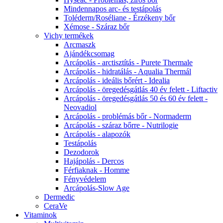
Mindennapos arc- és testápolás
Toléderm/Roséliane - Érzékeny bőr
Xémose - Száraz bőr
Vichy termékek
Arcmaszk
Ajándékcsomag
Arcápolás - arctisztítás - Purete Thermale
Arcápolás - hidratálás - Aqualia Thermál
Arcápolás - ideális bőrért - Idealia
Arcápolás - öregedésgátlás 40 év felett - Liftactiv
Arcápolás - öregedésgátlás 50 és 60 év felett -
Neovadiol
Arcápolás - problémás bőr - Normaderm
Arcápolás - száraz bőrre - Nutrilogie
Arcápolás - alapozók
Testápolás
Dezodorok
Hajápolás - Dercos
Férfiaknak - Homme
Fényvédelem
Arcápolás-Slow Age
Dermedic
CeraVe
Vitaminok