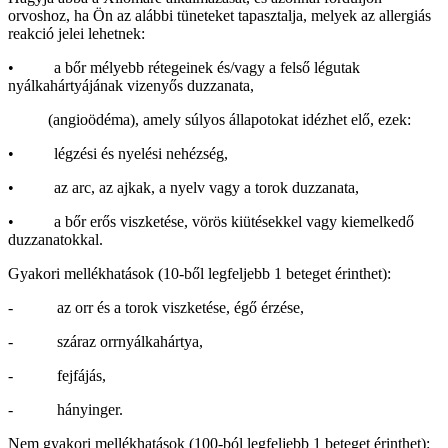
orvoshoz, ha Ön az alábbi tüneteket tapasztalja, melyek az allergiás
reakció jelei lehetnek:
• a bőr mélyebb rétegeinek és/vagy a felső légutak
nyálkahártyájának vizenyős duzzanata,
(angioödéma), amely súlyos állapotokat idézhet elő, ezek:
• légzési és nyelési nehézség,
• az arc, az ajkak, a nyelv vagy a torok duzzanata,
• a bőr erős viszketése, vörös kiütésekkel vagy kiemelkedő
duzzanatokkal.
Gyakori mellékhatások (10-ből legfeljebb 1 beteget érinthet):
- az orr és a torok viszketése, égő érzése,
- száraz orrnyálkahártya,
- fejfájás,
- hányinger.
Nem gyakori mellékhatások (100-ból legfeljebb 1 beteget érinthet):