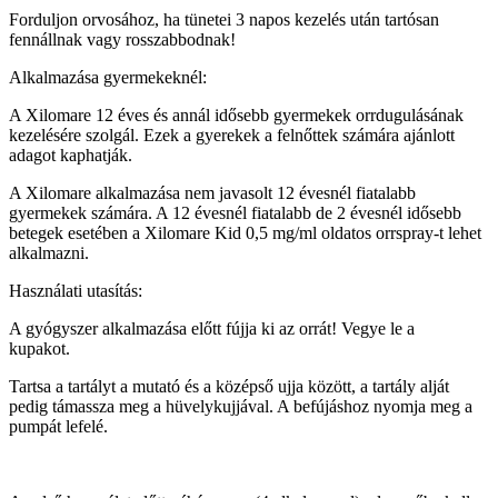
Forduljon orvosához, ha tünetei 3 napos kezelés után tartósan
fennállnak vagy rosszabbodnak!
Alkalmazása gyermekeknél:
A Xilomare 12 éves és annál idősebb gyermekek orrdugulásának
kezelésére szolgál. Ezek a gyerekek a felnőttek számára ajánlott
adagot kaphatják.
A Xilomare alkalmazása nem javasolt 12 évesnél fiatalabb
gyermekek számára. A 12 évesnél fiatalabb de 2 évesnél idősebb
betegek esetében a Xilomare Kid 0,5 mg/ml oldatos orrspray-t lehet
alkalmazni.
Használati utasítás:
A gyógyszer alkalmazása előtt fújja ki az orrát! Vegye le a
kupakot.
Tartsa a tartályt a mutató és a középső ujja között, a tartály alját
pedig támassza meg a hüvelykujjával. A befújáshoz nyomja meg a
pumpát lefelé.