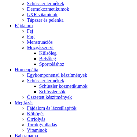
Schüssler termékek
Dermokozmetikumok
LXR vitaminok
Tápszer és pelenka
Fájdalom
Fej
Fog
Menstruációs
Mozgásszervi
Külsőleg
Belsőleg
Sportoláshoz
Homeopátia
Egykomponensű készítmények
Schüssler termékek
Schüssler kozmetikumok
Schüssler sók
Összetett készítmények
Megfázás
Fájdalom és lázcsillapítók
Köhögés
Orrfolyás
Torokgyulladás
Vitaminok
Baba-mama