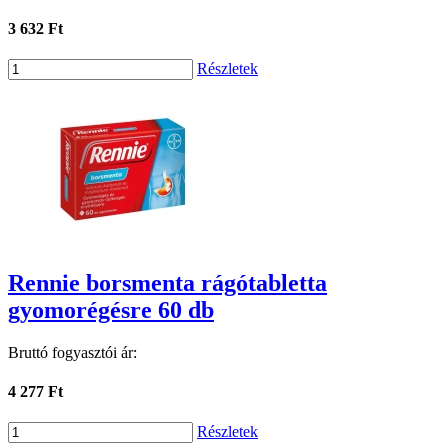
3 632 Ft
Részletek
Rennie borsmenta rágótabletta
gyomorégésre 60 db
Bruttó fogyasztói ár:
4 277 Ft
Részletek