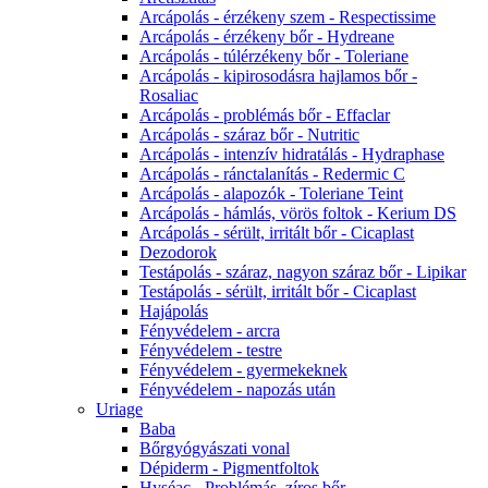
Arcápolás - érzékeny szem - Respectissime
Arcápolás - érzékeny bőr - Hydreane
Arcápolás - túlérzékeny bőr - Toleriane
Arcápolás - kipirosodásra hajlamos bőr -
Rosaliac
Arcápolás - problémás bőr - Effaclar
Arcápolás - száraz bőr - Nutritic
Arcápolás - intenzív hidratálás - Hydraphase
Arcápolás - ránctalanítás - Redermic C
Arcápolás - alapozók - Toleriane Teint
Arcápolás - hámlás, vörös foltok - Kerium DS
Arcápolás - sérült, irritált bőr - Cicaplast
Dezodorok
Testápolás - száraz, nagyon száraz bőr - Lipikar
Testápolás - sérült, irritált bőr - Cicaplast
Hajápolás
Fényvédelem - arcra
Fényvédelem - testre
Fényvédelem - gyermekeknek
Fényvédelem - napozás után
Uriage
Baba
Bőrgyógyászati vonal
Dépiderm - Pigmentfoltok
Hyséac - Problémás, zíros bőr