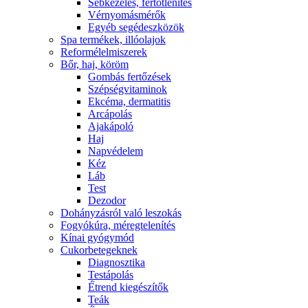
Sebkezelés, fertőtlenítés
Vérnyomásmérők
Egyéb segédeszközök
Spa termékek, illóolajok
Reformélelmiszerek
Bőr, haj, köröm
Gombás fertőzések
Szépségvitaminok
Ekcéma, dermatitis
Arcápolás
Ajakápoló
Haj
Napvédelem
Kéz
Láb
Test
Dezodor
Dohányzásról való leszokás
Fogyókúra, méregtelenítés
Kínai gyógymód
Cukorbetegeknek
Diagnosztika
Testápolás
É́trend kiegészítők
Teák