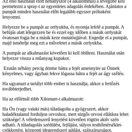
Az első használat előtt néhányszor (4 alkalommal) a levegőbe kell
permetezni a spray-t az egyenletes adagolás érdekében. Ajánlatos a
pumpát minden használat előtt legalább egyszer próbaként
lenyomni.
Helyezze be a pumpát az orrlyukba, és nyomja lefelé a pumpát. A
befújás alatt lélegezzen be és ezzel egy időben a másik orrlyukát
óvatosan fogja be a másik keze mutatóujjával. Engedje el a pumpát,
majd ismételje meg ezt a műveletet a másik orrlyukba.
A pumpát az alkalmazást követően ki kell öblíteni. Használat után
helyezze vissza a műanyag kupakot.
Ezután néhány percig döntse hátra a fejét amennyire az Önnek
kényelmes, vagy ágyban fekve lógassa hátra a fejét az ágy szélén.
Ha ugyanazt a tartályt több ember is használja, akkor a fertőzés
továbbterjedhet.
Ha az előírtnál több Xilomare-t alkalmazott:
Ha Ön (vagy valaki más) túladagolta a gyógyszert, akkor
haladéktalanul forduljon orvoshoz, mert sürgős orvosi ellátásra lehet
szüksége! A véletlenszerű lenyelést követően rögtön aktív szén
adható. A túladagolás szédülést, fejfájást, súlyos testhőmérséklet-
csökkenést, központi idegrendszeri gátlást, szájszárazságot,