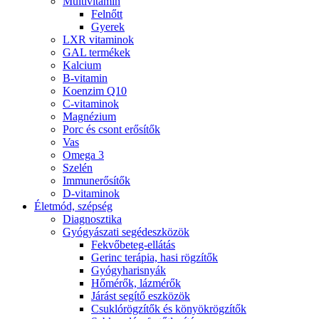
Multivitamin
Felnőtt
Gyerek
LXR vitaminok
GAL termékek
Kalcium
B-vitamin
Koenzim Q10
C-vitaminok
Magnézium
Porc és csont erősítők
Vas
Omega 3
Szelén
Immunerősítők
D-vitaminok
Életmód, szépség
Diagnosztika
Gyógyászati segédeszközök
Fekvőbeteg-ellátás
Gerinc terápia, hasi rögzítők
Gyógyharisnyák
Hőmérők, lázmérők
Járást segítő eszközök
Csuklórögzítők és könyökrögzítők