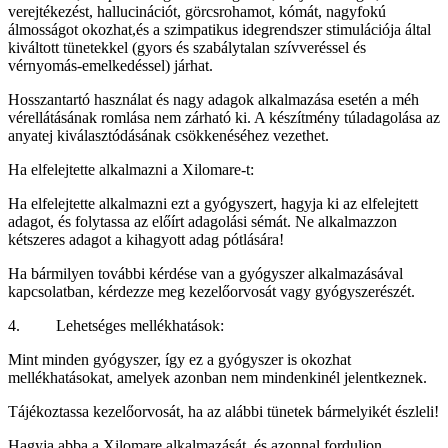
verejtékezést, hallucinációt, görcsrohamot, kómát, nagyfokú
álmosságot okozhat,és a szimpatikus idegrendszer stimulációja által
kiváltott tünetekkel (gyors és szabálytalan szívveréssel és
vérnyomás-emelkedéssel) járhat.
Hosszantartó használat és nagy adagok alkalmazása esetén a méh
vérellátásának romlása nem zárható ki. A készítmény túladagolása az
anyatej kiválasztódásának csökkenéséhez vezethet.
Ha elfelejtette alkalmazni a Xilomare-t:
Ha elfelejtette alkalmazni ezt a gyógyszert, hagyja ki az elfelejtett
adagot, és folytassa az előírt adagolási sémát. Ne alkalmazzon
kétszeres adagot a kihagyott adag pótlására!
Ha bármilyen további kérdése van a gyógyszer alkalmazásával
kapcsolatban, kérdezze meg kezelőorvosát vagy gyógyszerészét.
4. Lehetséges mellékhatások:
Mint minden gyógyszer, így ez a gyógyszer is okozhat
mellékhatásokat, amelyek azonban nem mindenkinél jelentkeznek.
Tájékoztassa kezelőorvosát, ha az alábbi tünetek bármelyikét észleli!
Hagyja abba a Xilomare alkalmazását, és azonnal forduljon