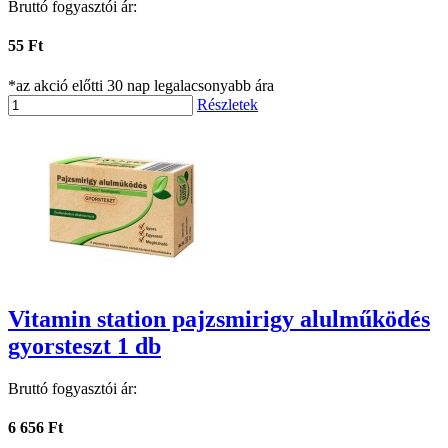
Bruttó fogyasztói ár:
55 Ft
*az akció előtti 30 nap legalacsonyabb ára
Részletek
Vitamin station pajzsmirigy alulműködés
gyorsteszt 1 db
Bruttó fogyasztói ár:
6 656 Ft