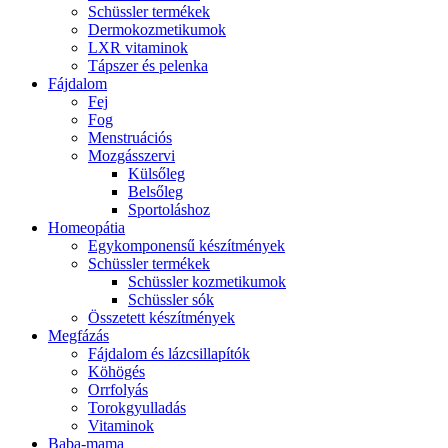
Schüssler termékek
Dermokozmetikumok
LXR vitaminok
Tápszer és pelenka
Fájdalom
Fej
Fog
Menstruációs
Mozgásszervi
Külsőleg
Belsőleg
Sportoláshoz
Homeopátia
Egykomponensű készítmények
Schüssler termékek
Schüssler kozmetikumok
Schüssler sók
Összetett készítmények
Megfázás
Fájdalom és lázcsillapítók
Köhögés
Orrfolyás
Torokgyulladás
Vitaminok
Baba-mama