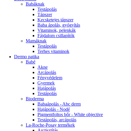
Babáknak
Testápolás
Tápszer
Kecsketejes tápszer
Baba ápolás, gyógyítás
Vitaminok, pelenkák
Fájdalom csillapítók
Mamáknak
Testápolás
Terhes vitaminok
Dermo patika
Babé
Akne
Arcápolás
Fényvédelem
Gyermek
Hajápolás
Testápolás
Bioderma
Babaápolás - Abc derm
Hajápolás - Nodé
Pigmentfoltos bőr - White objective
Testápolás, arcápolás
La-Roche-Posay termékek
Arctisztítás