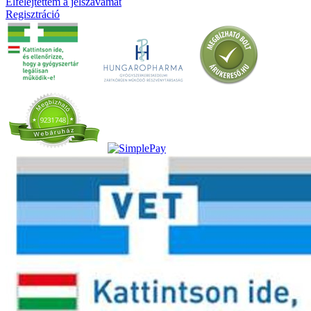
Elfelejtettem a jelszavamat
Regisztráció