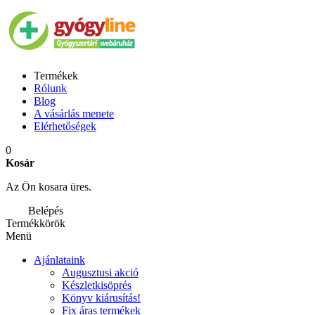
Termékek
Rólunk
Blog
A vásárlás menete
Elérhetőségek
0
Kosár
Az Ön kosara üres.
Belépés
Termékkörök
Menü
Ajánlataink
Augusztusi akció
Készletkisöprés
Könyv kiárusítás!
Fix áras termékek