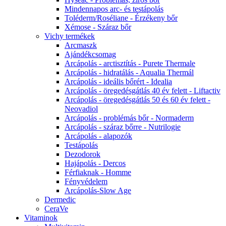
Mindennapos arc- és testápolás
Toléderm/Roséliane - Érzékeny bőr
Xémose - Száraz bőr
Vichy termékek
Arcmaszk
Ajándékcsomag
Arcápolás - arctisztítás - Purete Thermale
Arcápolás - hidratálás - Aqualia Thermál
Arcápolás - ideális bőrért - Idealia
Arcápolás - öregedésgátlás 40 év felett - Liftactiv
Arcápolás - öregedésgátlás 50 és 60 év felett -
Neovadiol
Arcápolás - problémás bőr - Normaderm
Arcápolás - száraz bőrre - Nutrilogie
Arcápolás - alapozók
Testápolás
Dezodorok
Hajápolás - Dercos
Férfiaknak - Homme
Fényvédelem
Arcápolás-Slow Age
Dermedic
CeraVe
Vitaminok