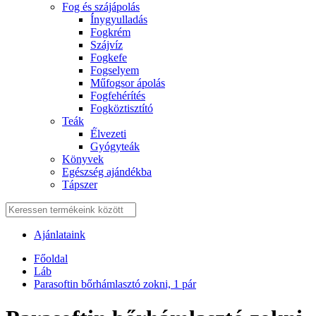
Fog és szájápolás
Í́nygyulladás
Fogkrém
Szájvíz
Fogkefe
Fogselyem
Műfogsor ápolás
Fogfehérítés
Fogköztisztító
Teák
É́lvezeti
Gyógyteák
Könyvek
Egészség ajándékba
Tápszer
Ajánlataink
Főoldal
Láb
Parasoftin bőrhámlasztó zokni, 1 pár