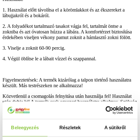
1. Használat előtt távolítsa el a körömlakkot és az ékszereket a
lábujjakról és a bokáról.
2. A folyadékot tartalmazó tasakot vágja fel, tartalmát öntse a
zokniba és azt óvatosan húzza a lábára. A komfortérzet biztosítása
érdekében viseljen vékony pamut zoknit a hámlasztó zokni fölött.
3. Viselje a zoknit 60-90 percig.
4. Végül öblítse le a lábait vízzel és szappannal.
Figyelmeztetések: A termék kizárólag a talpon történő használatra
készült. Más testrészeken ne alkalmazza!
Közvetlenül a csomagolás felnyitása után használja fel! Használat
után dobja ki! A termék csak egyszeri használatra alkalmas. Szükség
szerint, de 30 napnál nem gyakrabban használható. Kerülje az
érzékeny, irritált vagy sérült bőrfelületeken való alkalmazását. Ne
használja a terméket, ha allergiás valamelyik összetevőjére.
Használat előtt vigyen fel egy kis mennyiséget a bőrre az esetleges
Beleegyezés
Részletek
A sütikről
allergiás reakciók kizárása érdekében.