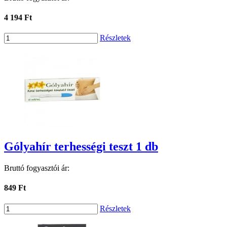
4 194 Ft
Részletek
Gólyahír terhességi teszt 1 db
Bruttó fogyasztói ár:
849 Ft
Részletek