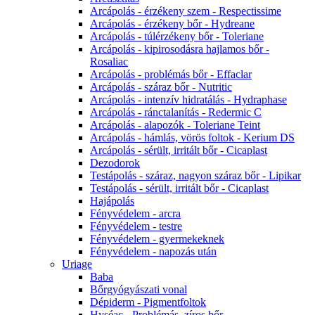
Arcápolás - érzékeny szem - Respectissime
Arcápolás - érzékeny bőr - Hydreane
Arcápolás - túlérzékeny bőr - Toleriane
Arcápolás - kipirosodásra hajlamos bőr -
Rosaliac
Arcápolás - problémás bőr - Effaclar
Arcápolás - száraz bőr - Nutritic
Arcápolás - intenzív hidratálás - Hydraphase
Arcápolás - ránctalanítás - Redermic C
Arcápolás - alapozók - Toleriane Teint
Arcápolás - hámlás, vörös foltok - Kerium DS
Arcápolás - sérült, irritált bőr - Cicaplast
Dezodorok
Testápolás - száraz, nagyon száraz bőr - Lipikar
Testápolás - sérült, irritált bőr - Cicaplast
Hajápolás
Fényvédelem - arcra
Fényvédelem - testre
Fényvédelem - gyermekeknek
Fényvédelem - napozás után
Uriage
Baba
Bőrgyógyászati vonal
Dépiderm - Pigmentfoltok
Hyséac - Problémás, zíros bőr