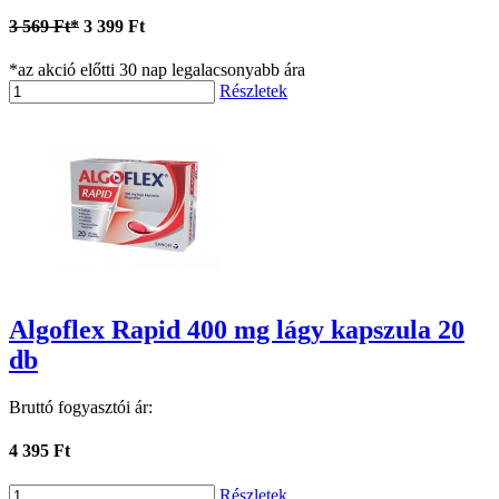
3 569 Ft*
3 399 Ft
*az akció előtti 30 nap legalacsonyabb ára
Részletek
Algoflex Rapid 400 mg lágy kapszula 20
db
Bruttó fogyasztói ár:
4 395 Ft
Részletek