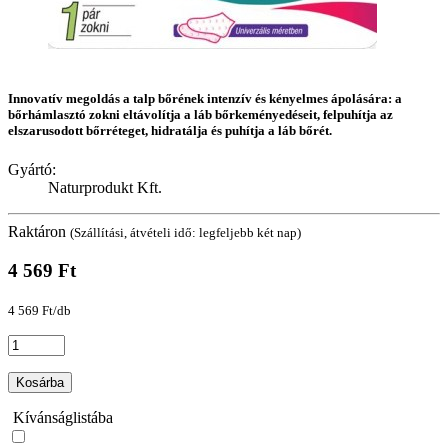
Innovatív megoldás a talp bőrének intenzív és kényelmes ápolására: a
bőrhámlasztó zokni eltávolítja a láb bőrkeményedéseit, felpuhítja az
elszarusodott bőrréteget, hidratálja és puhítja a láb bőrét.
Gyártó:
Naturprodukt Kft.
Raktáron
(Szállítási, átvételi idő: legfeljebb két nap)
4 569 Ft
4 569 Ft/db
Kosárba
Kívánságlistába