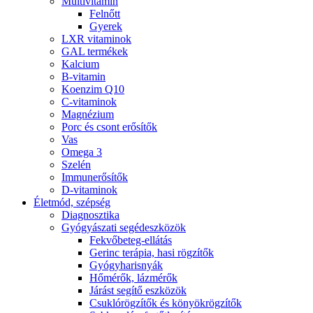
Multivitamin
Felnőtt
Gyerek
LXR vitaminok
GAL termékek
Kalcium
B-vitamin
Koenzim Q10
C-vitaminok
Magnézium
Porc és csont erősítők
Vas
Omega 3
Szelén
Immunerősítők
D-vitaminok
Életmód, szépség
Diagnosztika
Gyógyászati segédeszközök
Fekvőbeteg-ellátás
Gerinc terápia, hasi rögzítők
Gyógyharisnyák
Hőmérők, lázmérők
Járást segítő eszközök
Csuklórögzítők és könyökrögzítők