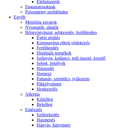
É́lelmiszerek
Daganatosoknak
Pajzsmirigy problémára
Egyéb
Memória zavarok
Nyugtatók, altatók
Bőrgyógyászat, sebkezelés, fertőtlenítes
É́gési sérülés
Koronavírus elleni védekezés
Fertőtlenítés
Higiéniás termékek
Szúnyog, kullancs, tetű riasztó, kezelő
Sebek, fekélyek
Hámosító
Herpesz
Pattanás, szemölcs, tyúkszem
Pikkelysömör
Hegkezelés
Allergia
Külsőleg
Belsőleg
Emésztés
Székrekedés
Hasmenés
Hányás, hányinger