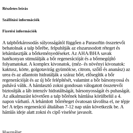
Részletes leírás
Szállítási információk
Fizetési információk
A talpbőrkárosodás súlyosságától függően a Parasoftin összetevői
behatolnak a talp bőrébe, felpuhítják az elszarusodott réteget és
lehámlasztják a bőrkeményedéseket. Az AHA/BHA savak
hatékonyan stimulálják a bőr regenerációját és a bőrmegújító
folyamatokat. A komplex kivonatok, (méz- és növényi kivonatok:
kaktusz, körte, golgotavirág gyümölcse, citrom, szőlő és ananász) az
urea és az allantoin hidratálják a száraz bőrt, elősegítik a bőr
regenerációját és az új bőr felépítését, valamint a bőr bársonyossá és
puhává válik. A hámlasztó zokni gondosan válogatott összetevői
biztosítják a láb intenzív hidratáltságát, bársonyosságát és puhaságát.
Az alkalmazást követően a talp bőrének hámlása körülbelül a 4.
napon várható. A lehámlott bőrréteget óvatosan távolítsa el, ne tépje
be! A teljes regeneráció általában 7-12 nap után következik be. A
hámlás ideje alatt zokni és cipő viselése javasolt.
Használat: