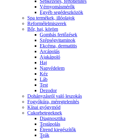
Sebkezelés, fertőtlenítés
Vérnyomásmérők
Egyéb segédeszközök
Spa termékek, illóolajok
Reformélelmiszerek
Bőr, haj, köröm
Gombás fertőzések
Szépségvitaminok
Ekcéma, dermatitis
Arcápolás
Ajakápoló
Haj
Napvédelem
Kéz
Láb
Test
Dezodor
Dohányzásról való leszokás
Fogyókúra, méregtelenítés
Kínai gyógymód
Cukorbetegeknek
Diagnosztika
Testápolás
É́trend kiegészítők
Teák