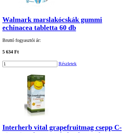
Walmark marslakócskák gummi
echinacea tabletta 60 db
Bruttó fogyasztói ár:
5 634 Ft
Részletek
Interherb vital grapefruitmag csepp C-