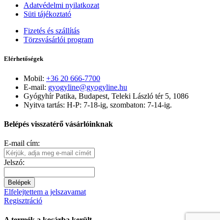
Adatvédelmi nyilatkozat
Süti tájékoztató
Fizetés és szállítás
Törzsvásárlói program
Elérhetőségek
Mobil:
+36 20 666-7700
E-mail:
gyogyline@gyogyline.hu
Gyógyhír Patika, Budapest, Teleki László tér 5, 1086
Nyitva tartás: H-P: 7-18-ig, szombaton: 7-14-ig.
Belépés visszatérő vásárlóinknak
E-mail cím:
Jelszó:
Belépek
Elfelejtettem a jelszavamat
Regisztráció
A termék a kosárba került