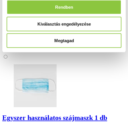
Ingyenes szállítás 18 000 Ft felett
Rendben
Minőségellenőrzött termékek
Valós gyógyszertári háttér
Kiválasztás engedélyezése
Folyamatos akciók
Megtagad
Ezek is érdekelhetik Önt
Egyszer használatos szájmaszk 1 db