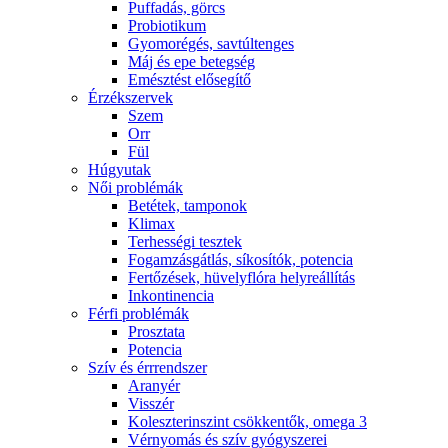
Puffadás, görcs
Probiotikum
Gyomorégés, savtúltenges
Máj és epe betegség
Emésztést elősegítő
Érzékszervek
Szem
Orr
Fül
Húgyutak
Női problémák
Betétek, tamponok
Klimax
Terhességi tesztek
Fogamzásgátlás, síkosítók, potencia
Fertőzések, hüvelyflóra helyreállítás
Inkontinencia
Férfi problémák
Prosztata
Potencia
Szív és érrrendszer
Aranyér
Visszér
Koleszterinszint csökkentők, omega 3
Vérnyomás és szív gyógyszerei