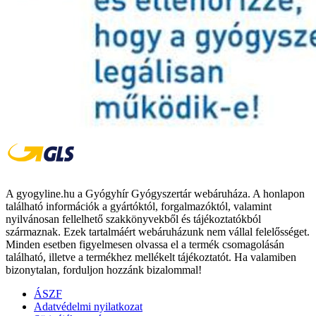
A gyogyline.hu a Gyógyhír Gyógyszertár webáruháza. A honlapon
található információk a gyártóktól, forgalmazóktól, valamint
nyilvánosan fellelhető szakkönyvekből és tájékoztatókból
származnak. Ezek tartalmáért webáruházunk nem vállal felelősséget.
Minden esetben figyelmesen olvassa el a termék csomagolásán
található, illetve a termékhez mellékelt tájékoztatót. Ha valamiben
bizonytalan, forduljon hozzánk bizalommal!
ÁSZF
Adatvédelmi nyilatkozat