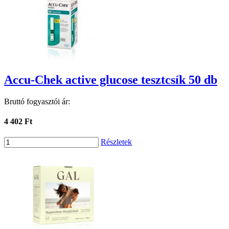
Accu-Chek active glucose tesztcsík 50 db
Bruttó fogyasztói ár:
4 402 Ft
Részletek