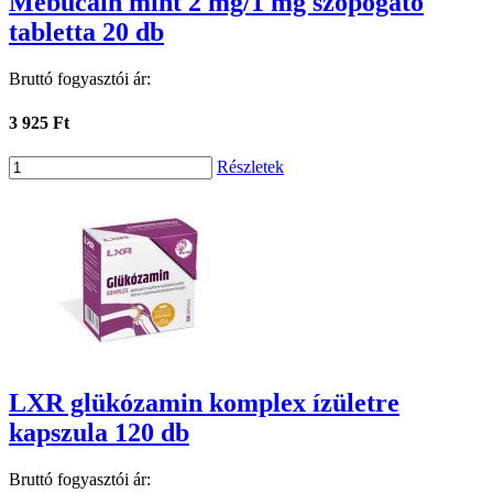
Mebucain mint 2 mg/1 mg szopogató
tabletta 20 db
Bruttó fogyasztói ár:
3 925 Ft
Részletek
LXR glükózamin komplex ízületre
kapszula 120 db
Bruttó fogyasztói ár: