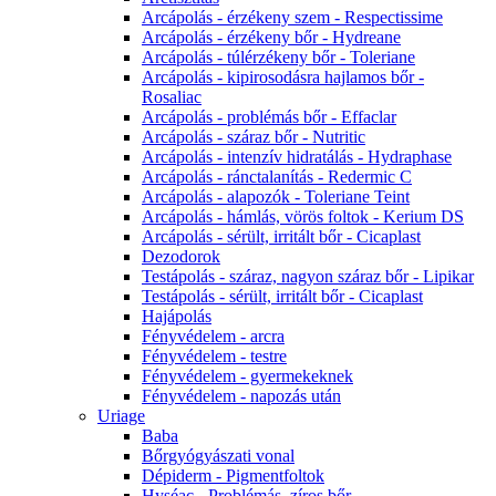
Arcápolás - érzékeny szem - Respectissime
Arcápolás - érzékeny bőr - Hydreane
Arcápolás - túlérzékeny bőr - Toleriane
Arcápolás - kipirosodásra hajlamos bőr -
Rosaliac
Arcápolás - problémás bőr - Effaclar
Arcápolás - száraz bőr - Nutritic
Arcápolás - intenzív hidratálás - Hydraphase
Arcápolás - ránctalanítás - Redermic C
Arcápolás - alapozók - Toleriane Teint
Arcápolás - hámlás, vörös foltok - Kerium DS
Arcápolás - sérült, irritált bőr - Cicaplast
Dezodorok
Testápolás - száraz, nagyon száraz bőr - Lipikar
Testápolás - sérült, irritált bőr - Cicaplast
Hajápolás
Fényvédelem - arcra
Fényvédelem - testre
Fényvédelem - gyermekeknek
Fényvédelem - napozás után
Uriage
Baba
Bőrgyógyászati vonal
Dépiderm - Pigmentfoltok
Hyséac - Problémás, zíros bőr