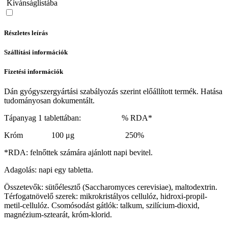
Kívánságlistába
Részletes leírás
Szállítási információk
Fizetési információk
Dán gyógyszergyártási szabályozás szerint előállított termék. Hatása
tudományosan dokumentált.
Tápanyag 1 tablettában: % RDA*
Króm 100 μg 250%
*RDA: felnőttek számára ajánlott napi bevitel.
Adagolás: napi egy tabletta.
Összetevők: sütőélesztő (Saccharomyces cerevisiae), maltodextrin.
Térfogatnövelő szerek: mikrokristályos cellulóz, hidroxi-propil-
metil-cellulóz. Csomósodást gátlók: talkum, szilícium-dioxid,
magnézium-sztearát, króm-klorid.