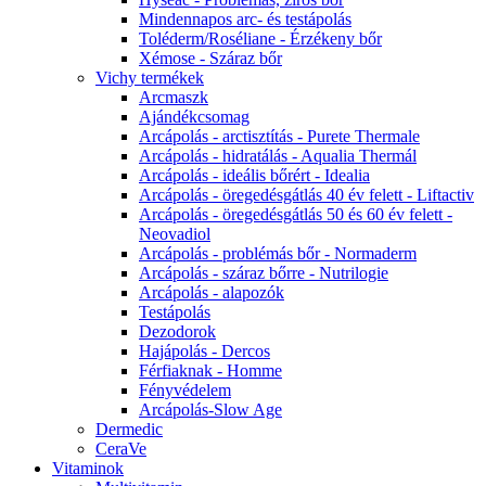
Mindennapos arc- és testápolás
Toléderm/Roséliane - Érzékeny bőr
Xémose - Száraz bőr
Vichy termékek
Arcmaszk
Ajándékcsomag
Arcápolás - arctisztítás - Purete Thermale
Arcápolás - hidratálás - Aqualia Thermál
Arcápolás - ideális bőrért - Idealia
Arcápolás - öregedésgátlás 40 év felett - Liftactiv
Arcápolás - öregedésgátlás 50 és 60 év felett -
Neovadiol
Arcápolás - problémás bőr - Normaderm
Arcápolás - száraz bőrre - Nutrilogie
Arcápolás - alapozók
Testápolás
Dezodorok
Hajápolás - Dercos
Férfiaknak - Homme
Fényvédelem
Arcápolás-Slow Age
Dermedic
CeraVe
Vitaminok