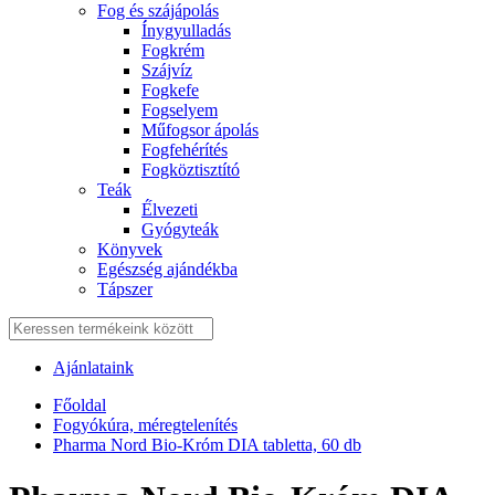
Fog és szájápolás
Í́nygyulladás
Fogkrém
Szájvíz
Fogkefe
Fogselyem
Műfogsor ápolás
Fogfehérítés
Fogköztisztító
Teák
É́lvezeti
Gyógyteák
Könyvek
Egészség ajándékba
Tápszer
Ajánlataink
Főoldal
Fogyókúra, méregtelenítés
Pharma Nord Bio-Króm DIA tabletta, 60 db