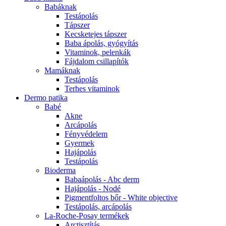
Babáknak
Testápolás
Tápszer
Kecsketejes tápszer
Baba ápolás, gyógyítás
Vitaminok, pelenkák
Fájdalom csillapítók
Mamáknak
Testápolás
Terhes vitaminok
Dermo patika
Babé
Akne
Arcápolás
Fényvédelem
Gyermek
Hajápolás
Testápolás
Bioderma
Babaápolás - Abc derm
Hajápolás - Nodé
Pigmentfoltos bőr - White objective
Testápolás, arcápolás
La-Roche-Posay termékek
Arctisztítás