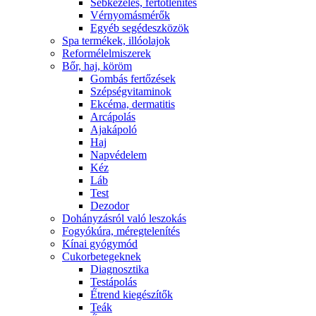
Sebkezelés, fertőtlenítés
Vérnyomásmérők
Egyéb segédeszközök
Spa termékek, illóolajok
Reformélelmiszerek
Bőr, haj, köröm
Gombás fertőzések
Szépségvitaminok
Ekcéma, dermatitis
Arcápolás
Ajakápoló
Haj
Napvédelem
Kéz
Láb
Test
Dezodor
Dohányzásról való leszokás
Fogyókúra, méregtelenítés
Kínai gyógymód
Cukorbetegeknek
Diagnosztika
Testápolás
É́trend kiegészítők
Teák