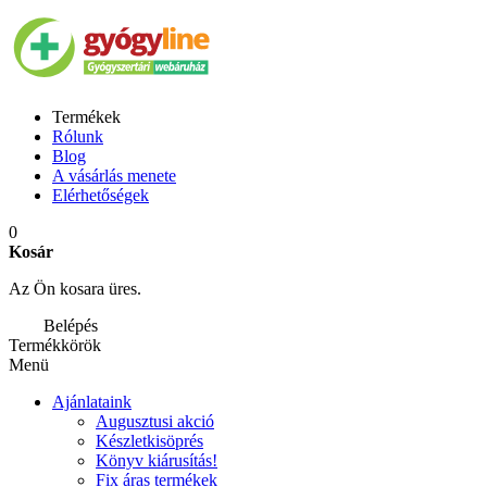
Termékek
Rólunk
Blog
A vásárlás menete
Elérhetőségek
0
Kosár
Az Ön kosara üres.
Belépés
Termékkörök
Menü
Ajánlataink
Augusztusi akció
Készletkisöprés
Könyv kiárusítás!
Fix áras termékek