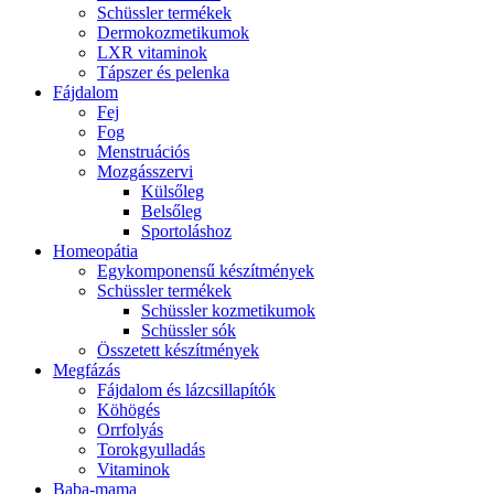
Schüssler termékek
Dermokozmetikumok
LXR vitaminok
Tápszer és pelenka
Fájdalom
Fej
Fog
Menstruációs
Mozgásszervi
Külsőleg
Belsőleg
Sportoláshoz
Homeopátia
Egykomponensű készítmények
Schüssler termékek
Schüssler kozmetikumok
Schüssler sók
Összetett készítmények
Megfázás
Fájdalom és lázcsillapítók
Köhögés
Orrfolyás
Torokgyulladás
Vitaminok
Baba-mama