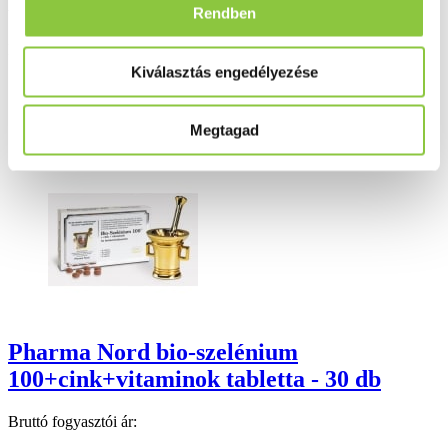
Rendben
Valós gyógyszertári háttér
Folyamatos akciók
Kiválasztás engedélyezése
Ezek is érdekelhetik Önt
Megtagad
Pharma Nord bio-szelénium
100+cink+vitaminok tabletta - 30 db
Bruttó fogyasztói ár: