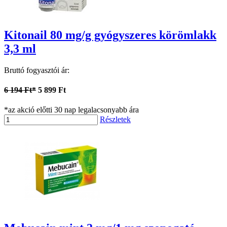
Kitonail 80 mg/g gyógyszeres körömlakk
3,3 ml
Bruttó fogyasztói ár:
6 194 Ft*
5 899 Ft
*az akció előtti 30 nap legalacsonyabb ára
Részletek