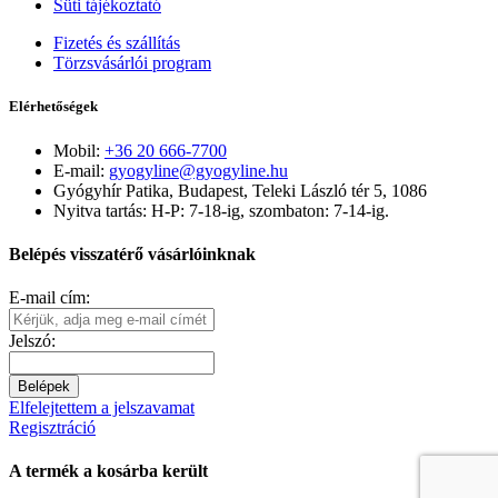
Süti tájékoztató
Fizetés és szállítás
Törzsvásárlói program
Elérhetőségek
Mobil:
+36 20 666-7700
E-mail:
gyogyline@gyogyline.hu
Gyógyhír Patika, Budapest, Teleki László tér 5, 1086
Nyitva tartás: H-P: 7-18-ig, szombaton: 7-14-ig.
Belépés visszatérő vásárlóinknak
E-mail cím:
Jelszó:
Belépek
Elfelejtettem a jelszavamat
Regisztráció
A termék a kosárba került