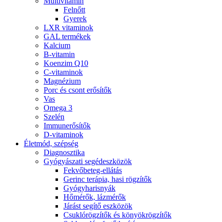
Multivitamin
Felnőtt
Gyerek
LXR vitaminok
GAL termékek
Kalcium
B-vitamin
Koenzim Q10
C-vitaminok
Magnézium
Porc és csont erősítők
Vas
Omega 3
Szelén
Immunerősítők
D-vitaminok
Életmód, szépség
Diagnosztika
Gyógyászati segédeszközök
Fekvőbeteg-ellátás
Gerinc terápia, hasi rögzítők
Gyógyharisnyák
Hőmérők, lázmérők
Járást segítő eszközök
Csuklórögzítők és könyökrögzítők