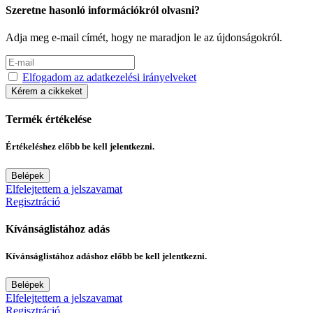
Szeretne hasonló információkról olvasni?
Adja meg e-mail címét, hogy ne maradjon le az újdonságokról.
Elfogadom az adatkezelési irányelveket
Kérem a cikkeket
Termék értékelése
Értékeléshez előbb be kell jelentkezni.
Belépek
Elfelejtettem a jelszavamat
Regisztráció
Kívánságlistához adás
Kívánságlistához adáshoz előbb be kell jelentkezni.
Belépek
Elfelejtettem a jelszavamat
Regisztráció