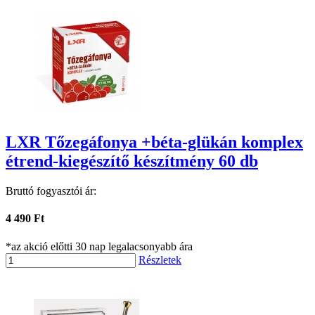
LXR Tőzegáfonya +béta-glükán komplex
étrend-kiegészítő készítmény 60 db
Bruttó fogyasztói ár:
4 490 Ft
*az akció előtti 30 nap legalacsonyabb ára
Részletek