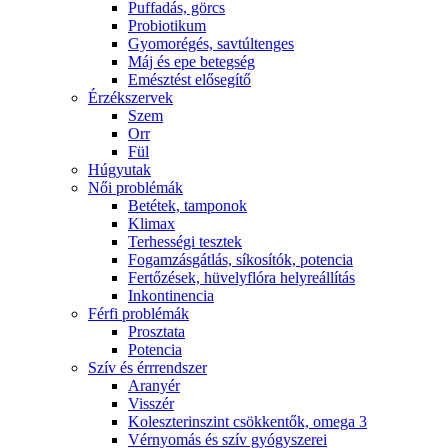
Puffadás, görcs
Probiotikum
Gyomorégés, savtúltenges
Máj és epe betegség
Emésztést elősegítő
Érzékszervek
Szem
Orr
Fül
Húgyutak
Női problémák
Betétek, tamponok
Klimax
Terhességi tesztek
Fogamzásgátlás, síkosítók, potencia
Fertőzések, hüvelyflóra helyreállítás
Inkontinencia
Férfi problémák
Prosztata
Potencia
Szív és érrrendszer
Aranyér
Visszér
Koleszterinszint csökkentők, omega 3
Vérnyomás és szív gyógyszerei