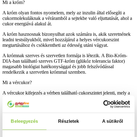
Mi a króm?
A króm olyan fontos nyomelem, mely az inzulin által elősegíti a
cukormolekuláknak a véráramból a sejtekbe való eljuttatását, ahol a
cukor energiává alakul át.
A króm hasznosnak bizonyulhat azok számára is, akik szeretnének
leadni testsúlyukból, mivel hozzájárul a helyes vércukorszint
megtartásához és csökkentheti az édesség utáni vágyat.
A krómnak szerves és szervetlen formája is létezik. A Bio-Króm-
DIA-ban található szerves GTF-króm (glükóz tolerancia faktor)
magasabb biológiai hatékonysággal és jobb felszívódással
rendelkezik a szervetlen krómmal szemben.
Mi a vércukor?
A vércukor kifejezés a vérben található cukorszintet jelenti, mely a
szervezet energiaforrásaként szolgál. Az inzulin hormon döntő
szerepet játszik a cukor anyagcseréjében, mivel ez teszi lehetővé,
hogy a cukrok bejussanak a sejtekbe. A króm ezt a folyamatot
támogatja azzal, hogy biztosítja az inzulin kötődését az inzulin
receptorokhoz a sejtek felszínén.
Beleegyezés
Részletek
A sütikről
A szervezet normális vércukor értéke 3 és 7 mmol/l között van. A
hosszútávú emelkedett vércukorszint szomjúsághoz, fáradtsághoz,