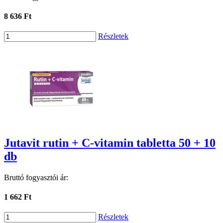
8 636 Ft
Részletek
Jutavit rutin + C-vitamin tabletta 50 + 10
db
Bruttó fogyasztói ár:
1 662 Ft
Részletek