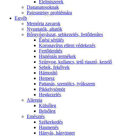
É́lelmiszerek
Daganatosoknak
Pajzsmirigy problémára
Egyéb
Memória zavarok
Nyugtatók, altatók
Bőrgyógyászat, sebkezelés, fertőtlenítes
É́gési sérülés
Koronavírus elleni védekezés
Fertőtlenítés
Higiéniás termékek
Szúnyog, kullancs, tetű riasztó, kezelő
Sebek, fekélyek
Hámosító
Herpesz
Pattanás, szemölcs, tyúkszem
Pikkelysömör
Hegkezelés
Allergia
Külsőleg
Belsőleg
Emésztés
Székrekedés
Hasmenés
Hányás, hányinger