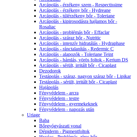
Arcápolás - érzékeny szem - Respectissime
Arcápolás - érzékeny bőr - Hydreane
Arcápolás - túlérzékeny bőr - Toleriane
Arcápolás - kipirosodásra hajlamos bőr -
Rosaliac
Arcápolás - problémás bőr - Effaclar
Arcápolás - száraz bőr - Nutritic
Arcápolás - intenzív hidratálás - Hydraphase
Arcápolás - ránctalanítás - Redermic C
Arcápolás - alapozók - Toleriane Teint
Arcápolás - hámlás, vörös foltok - Kerium DS
Arcápolás - sérült, irritált bőr - Cicaplast
Dezodorok
Testápolás - száraz, nagyon száraz bőr - Lipikar
Testápolás - sérült, irritált bőr - Cicaplast
Hajápolás
Fényvédelem - arcra
Fényvédelem - testre
Fényvédelem - gyermekeknek
Fényvédelem - napozás után
Uriage
Baba
Bőrgyógyászati vonal
Dépiderm - Pigmentfoltok
Hyséac - Problémás, zíros bőr