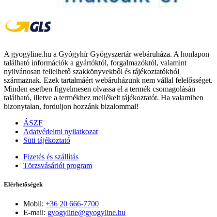
A gyogyline.hu a Gyógyhír Gyógyszertár webáruháza. A honlapon
található információk a gyártóktól, forgalmazóktól, valamint
nyilvánosan fellelhető szakkönyvekből és tájékoztatókból
származnak. Ezek tartalmáért webáruházunk nem vállal felelősséget.
Minden esetben figyelmesen olvassa el a termék csomagolásán
található, illetve a termékhez mellékelt tájékoztatót. Ha valamiben
bizonytalan, forduljon hozzánk bizalommal!
ÁSZF
Adatvédelmi nyilatkozat
Süti tájékoztató
Fizetés és szállítás
Törzsvásárlói program
Elérhetőségek
Mobil:
+36 20 666-7700
E-mail:
gyogyline@gyogyline.hu