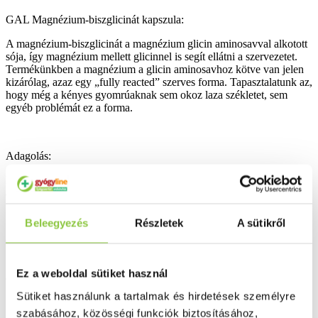
GAL Magnézium-biszglicinát kapszula:
A magnézium-biszglicinát a magnézium glicin aminosavval alkotott
sója, így magnézium mellett glicinnel is segít ellátni a szervezetet.
Termékünkben a magnézium a glicin aminosavhoz kötve van jelen
kizárólag, azaz egy „fully reacted” szerves forma. Tapasztalatunk az,
hogy még a kényes gyomrúaknak sem okoz laza székletet, sem
egyéb problémát ez a forma.
Adagolás:
Napi 2-4 kapszula. Legjobb 1 vagy 2db-ot lefekvés előtt bevenni,
akár éjjeli gyomorégés esetén is segíthet, illetve az alvásban is.
Beleegyezés
Részletek
A sütikről
Összetevők:
100% magnézium-biszglicinát (“fully reacted”), zselatin
Ez a weboldal sütiket használ
(kapszulahéj)
Sütiket használunk a tartalmak és hirdetések személyre
szabásához, közösségi funkciók biztosításához,