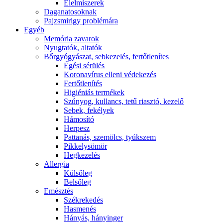
É́lelmiszerek
Daganatosoknak
Pajzsmirigy problémára
Egyéb
Memória zavarok
Nyugtatók, altatók
Bőrgyógyászat, sebkezelés, fertőtlenítes
É́gési sérülés
Koronavírus elleni védekezés
Fertőtlenítés
Higiéniás termékek
Szúnyog, kullancs, tetű riasztó, kezelő
Sebek, fekélyek
Hámosító
Herpesz
Pattanás, szemölcs, tyúkszem
Pikkelysömör
Hegkezelés
Allergia
Külsőleg
Belsőleg
Emésztés
Székrekedés
Hasmenés
Hányás, hányinger