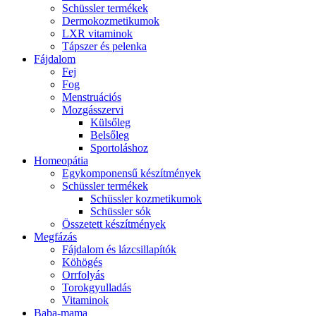
Schüssler termékek
Dermokozmetikumok
LXR vitaminok
Tápszer és pelenka
Fájdalom
Fej
Fog
Menstruációs
Mozgásszervi
Külsőleg
Belsőleg
Sportoláshoz
Homeopátia
Egykomponensű készítmények
Schüssler termékek
Schüssler kozmetikumok
Schüssler sók
Összetett készítmények
Megfázás
Fájdalom és lázcsillapítók
Köhögés
Orrfolyás
Torokgyulladás
Vitaminok
Baba-mama