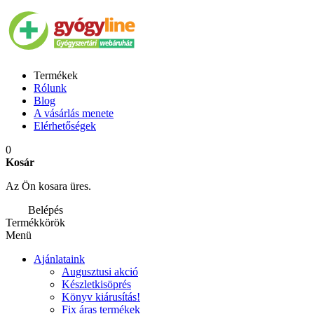
Termékek
Rólunk
Blog
A vásárlás menete
Elérhetőségek
0
Kosár
Az Ön kosara üres.
Belépés
Termékkörök
Menü
Ajánlataink
Augusztusi akció
Készletkisöprés
Könyv kiárusítás!
Fix áras termékek