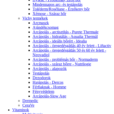
Mindennapos arc- és testápolás
Toléderm/Roséliane - Érzékeny bőr
Xémose - Száraz bőr
Vichy termékek
Arcmaszk
Ajándékcsomag
Arcápolás - arctisztítás - Purete Thermale
Arcápolás - hidratálás - Aqualia Thermál
Arcápolás - ideális bőrért - Idealia
Arcápolás - öregedésgátlás 40 év felett - Liftactiv
Arcápolás - öregedésgátlás 50 és 60 év felett -
Neovadiol
Arcápolás - problémás bőr - Normaderm
Arcápolás - száraz bőrre - Nutrilogie
Arcápolás - alapozók
Testápolás
Dezodorok
Hajápolás - Dercos
Férfiaknak - Homme
Fényvédelem
Arcápolás-Slow Age
Dermedic
CeraVe
Vitaminok