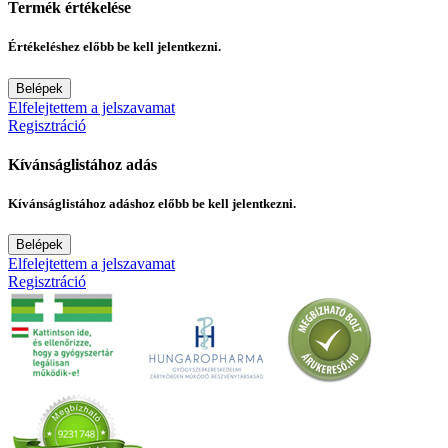
Termék értékelése
Értékeléshez előbb be kell jelentkezni.
Belépek
Elfelejtettem a jelszavamat
Regisztráció
Kívánságlistához adás
Kívánságlistához adáshoz előbb be kell jelentkezni.
Belépek
Elfelejtettem a jelszavamat
Regisztráció