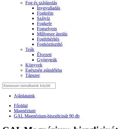
Fog és szájápolás
Í́nygyulladás
Fogkrém
Szájvíz
Fogkefe
Fogselyem
Műfogsor ápolás
Fogfehérítés
Fogköztisztító
Teák
É́lvezeti
Gyógyteák
Könyvek
Egészség ajándékba
Tápszer
Ajánlataink
Főoldal
Magnézium
GAL Magnézium-biszglicinát 90 db