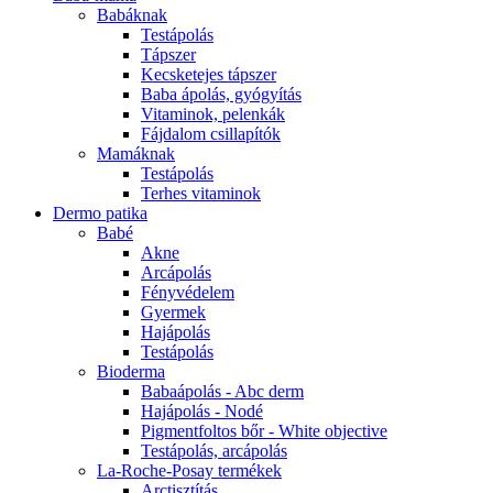
Babáknak
Testápolás
Tápszer
Kecsketejes tápszer
Baba ápolás, gyógyítás
Vitaminok, pelenkák
Fájdalom csillapítók
Mamáknak
Testápolás
Terhes vitaminok
Dermo patika
Babé
Akne
Arcápolás
Fényvédelem
Gyermek
Hajápolás
Testápolás
Bioderma
Babaápolás - Abc derm
Hajápolás - Nodé
Pigmentfoltos bőr - White objective
Testápolás, arcápolás
La-Roche-Posay termékek
Arctisztítás