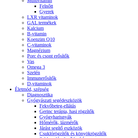
Multivitamin
Felnőtt
Gyerek
LXR vitaminok
GAL termékek
Kalcium
B-vitamin
Koenzim Q10
C-vitaminok
Magnézium
Porc és csont erősítők
Vas
Omega 3
Szelén
Immunerősítők
D-vitaminok
Életmód, szépség
Diagnosztika
Gyógyászati segédeszközök
Fekvőbeteg-ellátás
Gerinc terápia, hasi rögzítők
Gyógyharisnyák
Hőmérők, lázmérők
Járást segítő eszközök
Csuklórögzítők és könyökrögzítők