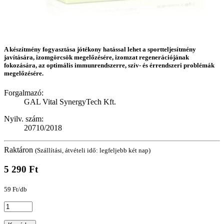
A készítmény fogyasztása jótékony hatással lehet a sportteljesítmény
javítására, izomgörcsök megelőzésére, izomzat regenerációjának
fokozására, az optimális immunrendszerre, szív- és érrendszeri problémák
megelőzésére.
Forgalmazó:
GAL Vital SynergyTech Kft.
Nyilv. szám:
20710/2018
Raktáron
(Szállítási, átvételi idő: legfeljebb két nap)
5 290 Ft
59 Ft/db