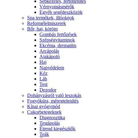
Sebkezelés, fertőtlenítés
Vérnyomásmérők
Egyéb segédeszközök
Spa termékek, illóolajok
Reformélelmiszerek
Bőr, haj, köröm
Gombás fertőzések
Szépségvitaminok
Ekcéma, dermatitis
Arcápolás
Ajakápoló
Haj
Napvédelem
Kéz
Láb
Test
Dezodor
Dohányzásról való leszokás
Fogyókúra, méregtelenítés
Kínai gyógymód
Cukorbetegeknek
Diagnosztika
Testápolás
É́trend kiegészítők
Teák