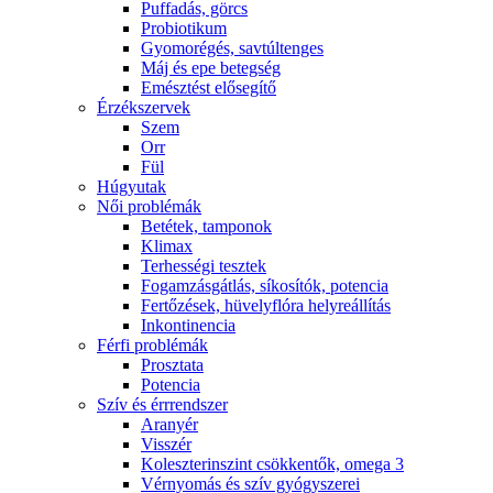
Puffadás, görcs
Probiotikum
Gyomorégés, savtúltenges
Máj és epe betegség
Emésztést elősegítő
Érzékszervek
Szem
Orr
Fül
Húgyutak
Női problémák
Betétek, tamponok
Klimax
Terhességi tesztek
Fogamzásgátlás, síkosítók, potencia
Fertőzések, hüvelyflóra helyreállítás
Inkontinencia
Férfi problémák
Prosztata
Potencia
Szív és érrrendszer
Aranyér
Visszér
Koleszterinszint csökkentők, omega 3
Vérnyomás és szív gyógyszerei