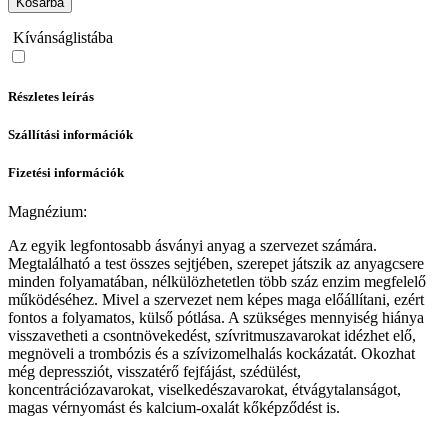
Kosárba
Kívánságlistába
Részletes leírás
Szállítási információk
Fizetési információk
Magnézium:
Az egyik legfontosabb ásványi anyag a szervezet számára.
Megtalálható a test összes sejtjében, szerepet játszik az anyagcsere
minden folyamatában, nélkülözhetetlen több száz enzim megfelelő
működéséhez. Mivel a szervezet nem képes maga előállítani, ezért
fontos a folyamatos, külső pótlása. A szükséges mennyiség hiánya
visszavetheti a csontnövekedést, szívritmuszavarokat idézhet elő,
megnöveli a trombózis és a szívizomelhalás kockázatát. Okozhat
még depressziót, visszatérő fejfájást, szédülést,
koncentrációzavarokat, viselkedészavarokat, étvágytalanságot,
magas vérnyomást és kalcium-oxalát kőképződést is.