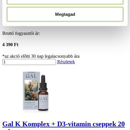
Megtagad
Gal C-komplex kapszula 90 db
Bruttó fogyasztói ár:
4 390 Ft
*az akció előtti 30 nap legalacsonyabb ára
Részletek
Gal K Komplex + D3-vitamin cseppek 20